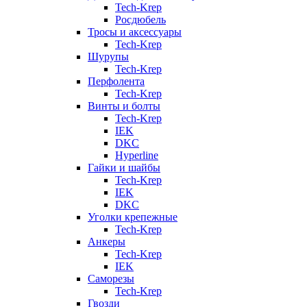
Tech-Krep
Росдюбель
Тросы и аксессуары
Tech-Krep
Шурупы
Tech-Krep
Перфолента
Tech-Krep
Винты и болты
Tech-Krep
IEK
DKC
Hyperline
Гайки и шайбы
Tech-Krep
IEK
DKC
Уголки крепежные
Tech-Krep
Анкеры
Tech-Krep
IEK
Саморезы
Tech-Krep
Гвозди