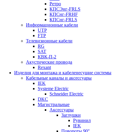
Ретро
КПСЭнг-FRLS
КПСнг-FRHF
КПСнг-FRLS
Информационные кабели
UTP
FTP
Телевизионные кабели
RG
SAT
КВК-П-2
Акустические провода
Rexant
Изделия для монтажа и кабеленесущие системы
Кабельные каналы и аксессуары
IEK
Systeme Electric
Schneider Electric
DKC
Магистральные
Аксессуары
Заглушки
Рувинил
IEK
Повороты 90°