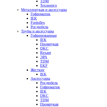
TDM
Техэнерго
Металлорукав и аксессуары
Гофроматик
IEK
Fortisflex
Росдюбель
Трубы и аксессуары
Гофрированные
IEK
Промрукав
DKC
Rexant
ЭРА
TDM
EKF
Жесткие
IEK
Аксессуары
Росдюбель
Гофроматик
IEK
DKC
TDM
Промрукав