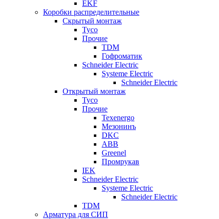
EKF
Коробки распределительные
Скрытый монтаж
Tyco
Прочие
TDM
Гофроматик
Schneider Electric
Systeme Electric
Schneider Electric
Открытый монтаж
Tyco
Прочие
Texenergo
Мезонинъ
DKC
ABB
Greenel
Промрукав
IEK
Schneider Electric
Systeme Electric
Schneider Electric
TDM
Арматура для СИП