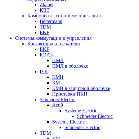
Zkabel
КВТ
Компоненты систем молниезащиты
Bettermann
TDM
EKF
Системы коммутации и управления
Контакторы и пускатели
EKF
КЭАЗ
ПМЛ
ПМЛ в оболочке
IEK
КМИ
КМ
КМИ в защитной оболочке
Приставки ПКИ
Schneider Electric
Acti9
Systeme Electric
Schneider Electric
Systeme Electric
Schneider Electric
TDM
КМ