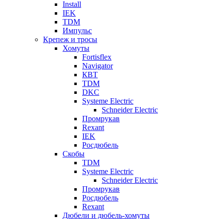
Install
IEK
TDM
Импульс
Крепеж и тросы
Хомуты
Fortisflex
Navigator
КВТ
TDM
DKC
Systeme Electric
Schneider Electric
Промрукав
Rexant
IEK
Росдюбель
Скобы
TDM
Systeme Electric
Schneider Electric
Промрукав
Росдюбель
Rexant
Дюбели и дюбель-хомуты