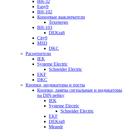
ВН-32
Easy9
ВН-102
Концевые выключатели
Texenergo
ВН-103
DEKraft
City9
MSD
DKC
Расцепители
IEK
Systeme Electric
Schneider Electric
EKF
DKC
Кнопки, индикаторы и посты
Кнопки, лампы сигнальные и индикаторы
на DIN-рейку
IEK
Systeme Electric
Schneider Electric
EKF
DEKraft
Meandr