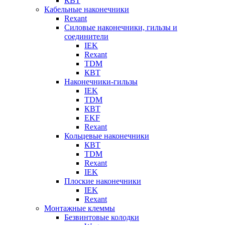
КВТ
Кабельные наконечники
Rexant
Силовые наконечники, гильзы и
соединители
IEK
Rexant
TDM
КВТ
Наконечники-гильзы
IEK
TDM
КВТ
EKF
Rexant
Кольцевые наконечники
КВТ
TDM
Rexant
IEK
Плоские наконечники
IEK
Rexant
Монтажные клеммы
Безвинтовые колодки