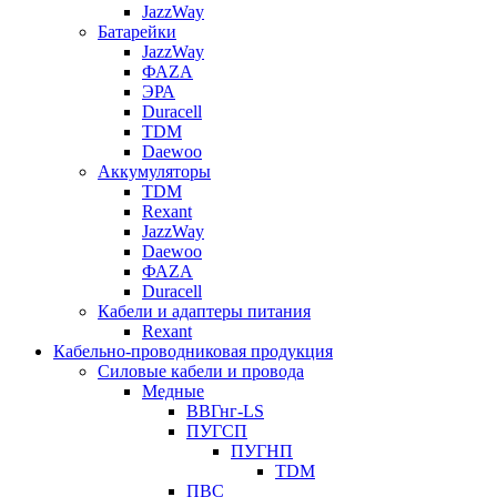
JazzWay
Батарейки
JazzWay
ФАZА
ЭРА
Duracell
TDM
Daewoo
Аккумуляторы
TDM
Rexant
JazzWay
Daewoo
ФАZА
Duracell
Кабели и адаптеры питания
Rexant
Кабельно-проводниковая продукция
Силовые кабели и провода
Медные
ВВГнг-LS
ПУГСП
ПУГНП
TDM
ПВС