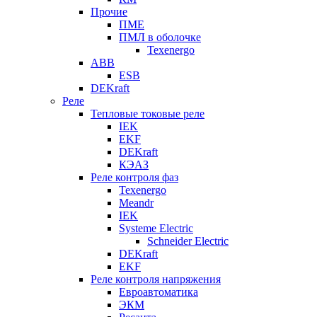
Прочие
ПМЕ
ПМЛ в оболочке
Texenergo
ABB
ESB
DEKraft
Реле
Тепловые токовые реле
IEK
EKF
DEKraft
КЭАЗ
Реле контроля фаз
Texenergo
Meandr
IEK
Systeme Electric
Schneider Electric
DEKraft
EKF
Реле контроля напряжения
Евроавтоматика
ЭКМ