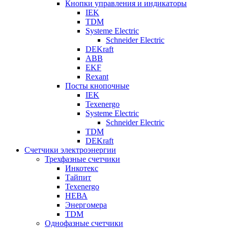
Кнопки управления и индикаторы
IEK
TDM
Systeme Electric
Schneider Electric
DEKraft
ABB
EKF
Rexant
Посты кнопочные
IEK
Texenergo
Systeme Electric
Schneider Electric
TDM
DEKraft
Счетчики электроэнергии
Трехфазные счетчики
Инкотекс
Тайпит
Texenergo
НЕВА
Энергомера
TDM
Однофазные счетчики