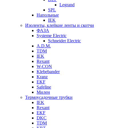
Legrand
SPL
Напольные
IEK
Изоленты, клейкие ленты и скотчи
ФАЗА
Systeme Electric
Schneider Electric
A.D.M.
TDM
IEK
Rexant
W-CON
Klebebander
Kranz
EKF
Safeline
Милен
Термоусадочные трубки
IEK
Rexant
EKF
DKC
TDM