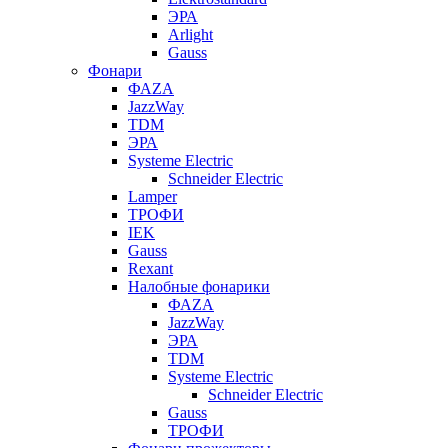
ЭРА
Arlight
Gauss
Фонари
ФАZА
JazzWay
TDM
ЭРА
Systeme Electric
Schneider Electric
Lamper
ТРОФИ
IEK
Gauss
Rexant
Налобные фонарики
ФАZА
JazzWay
ЭРА
TDM
Systeme Electric
Schneider Electric
Gauss
ТРОФИ