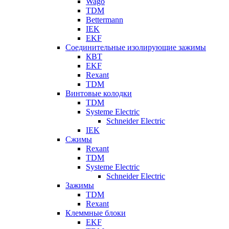
Wago
TDM
Bettermann
IEK
EKF
Соединительные изолирующие зажимы
КВТ
EKF
Rexant
TDM
Винтовые колодки
TDM
Systeme Electric
Schneider Electric
IEK
Сжимы
Rexant
TDM
Systeme Electric
Schneider Electric
Зажимы
TDM
Rexant
Клеммные блоки
EKF