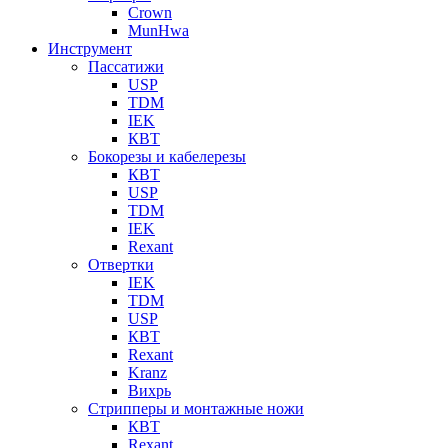
Crown
MunHwa
Инструмент
Пассатижи
USP
TDM
IEK
КВТ
Бокорезы и кабелерезы
КВТ
USP
TDM
IEK
Rexant
Отвертки
IEK
TDM
USP
КВТ
Rexant
Kranz
Вихрь
Стрипперы и монтажные ножи
КВТ
Rexant