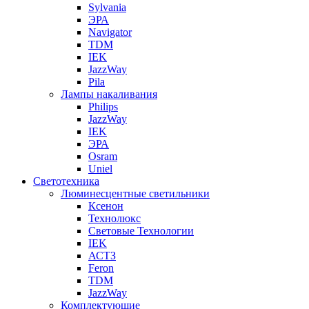
Sylvania
ЭРА
Navigator
TDM
IEK
JazzWay
Pila
Лампы накаливания
Philips
JazzWay
IEK
ЭРА
Osram
Uniel
Светотехника
Люминесцентные светильники
Ксенон
Технолюкс
Световые Технологии
IEK
АСТЗ
Feron
TDM
JazzWay
Комплектующие