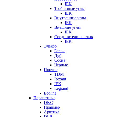
IEK
Т-образные углы
IEK
Внутренние углы
IEK
Внешние углы
IEK
Соединители на стык
IEK
Элекор
Белые
Дуб
Сосна
Черные
Прочие
TDM
Rexant
IEK
Legrand
Ecoline
Парапетные
DKC
Праймер
Арктика
DLP