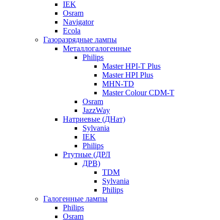
IEK
Osram
Navigator
Ecola
Газоразрядные лампы
Металлогалогенные
Philips
Master HPI-T Plus
Master HPI Plus
MHN-TD
Master Colour CDM-T
Osram
JazzWay
Натриевые (ДНат)
Sylvania
IEK
Philips
Ртутные (ДРЛ
ДРВ)
TDM
Sylvania
Philips
Галогенные лампы
Philips
Osram