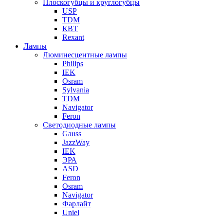
Плоскогубцы и круглогубцы
USP
TDM
КВТ
Rexant
Лампы
Люминесцентные лампы
Philips
IEK
Osram
Sylvania
TDM
Navigator
Feron
Светодиодные лампы
Gauss
JazzWay
IEK
ЭРА
ASD
Feron
Osram
Navigator
Фарлайт
Uniel