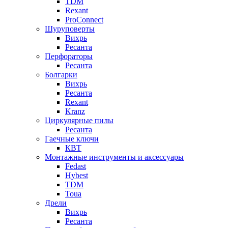
TDM
Rexant
ProConnect
Шуруповерты
Вихрь
Ресанта
Перфораторы
Ресанта
Болгарки
Вихрь
Ресанта
Rexant
Kranz
Циркулярные пилы
Ресанта
Гаечные ключи
КВТ
Монтажные инструменты и аксессуары
Fedast
Hybest
TDM
Toua
Дрели
Вихрь
Ресанта