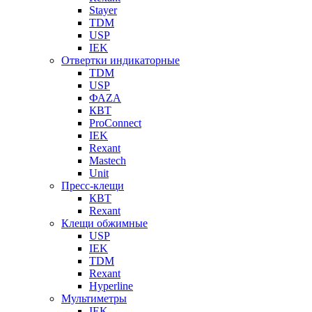
Stayer
TDM
USP
IEK
Отвертки индикаторные
TDM
USP
ФАZА
КВТ
ProConnect
IEK
Rexant
Mastech
Unit
Пресс-клещи
КВТ
Rexant
Клещи обжимные
USP
IEK
TDM
Rexant
Hyperline
Мультиметры
IEK