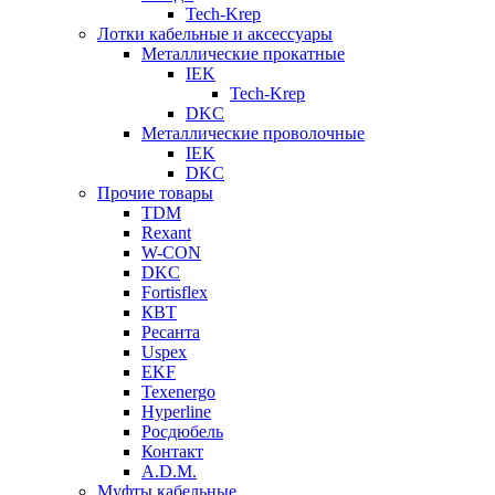
Tech-Krep
Лотки кабельные и аксессуары
Металлические прокатные
IEK
Tech-Krep
DKC
Металлические проволочные
IEK
DKC
Прочие товары
TDM
Rexant
W-CON
DKC
Fortisflex
КВТ
Ресанта
Uspex
EKF
Texenergo
Hyperline
Росдюбель
Контакт
A.D.M.
Муфты кабельные