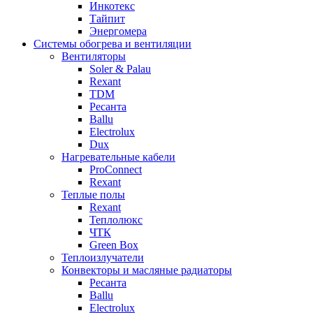
Инкотекс
Тайпит
Энергомера
Системы обогрева и вентиляции
Вентиляторы
Soler & Palau
Rexant
TDM
Ресанта
Ballu
Electrolux
Dux
Нагревательные кабели
ProConnect
Rexant
Теплые полы
Rexant
Теплолюкс
ЧТК
Green Box
Теплоизлучатели
Конвекторы и масляные радиаторы
Ресанта
Ballu
Electrolux