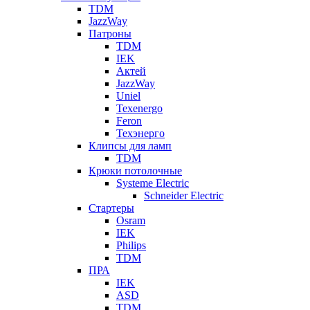
TDM
JazzWay
Патроны
TDM
IEK
Актей
JazzWay
Uniel
Texenergo
Feron
Техэнерго
Клипсы для ламп
TDM
Крюки потолочные
Systeme Electric
Schneider Electric
Стартеры
Osram
IEK
Philips
TDM
ПРА
IEK
ASD
TDM