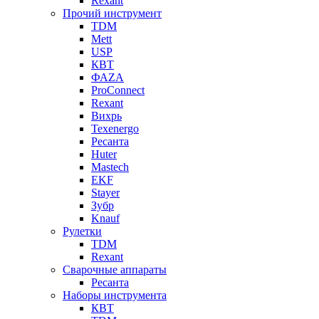
Rexant
Прочий инструмент
TDM
Mett
USP
КВТ
ФАZА
ProConnect
Rexant
Вихрь
Texenergo
Ресанта
Huter
Mastech
EKF
Stayer
Зубр
Knauf
Рулетки
TDM
Rexant
Сварочные аппараты
Ресанта
Наборы инструмента
КВТ