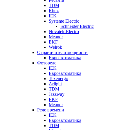
Ресанта
TDM
Rbuz
IEK
Systeme Electric
Schneider Electric
Novatek-Electro
Meandr
EKF
Welrok
Ограничители мощности
Евроавтоматика
Фотореле
IEK
Евроавтоматика
Texenergo
Arlight
TDM
Jazzway
EKF
Meandr
Реле времени
IEK
Евроавтоматика
TDM