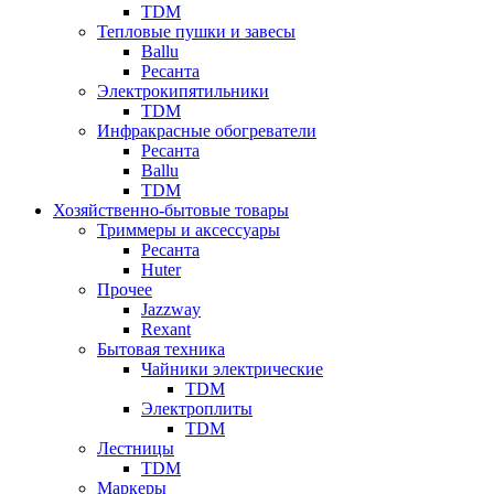
TDM
Тепловые пушки и завесы
Ballu
Ресанта
Электрокипятильники
TDM
Инфракрасные обогреватели
Ресанта
Ballu
TDM
Хозяйственно-бытовые товары
Триммеры и аксессуары
Ресанта
Huter
Прочее
Jazzway
Rexant
Бытовая техника
Чайники электрические
TDM
Электроплиты
TDM
Лестницы
TDM
Маркеры