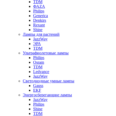
TDM
ФАZА
Philips
Generica
Denkirs
Rexant
Shine
Лампы для растений
JazzWay
ЭРА
TDM
Ультрафиолетовые лампы
Philips
Osram
TDM
Ledvance
JazzWay
Светодиодные умные лампы
Gauss
EKF
Энергосберегающие лампы
JazzWay
Philips
Shine
TDM