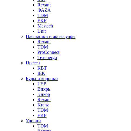
Rexant
ФАZА
TDM
EKF
Mastech
Unit
Паяльники и аксессуары
Rexant
TDM
ProConnect
Texenergo
Пресса
КВТ
IEK
Буры и коронки
USP
Вихрь
Энкор
Rexant
Kranz
TDM
EKF
Уровни
TDM