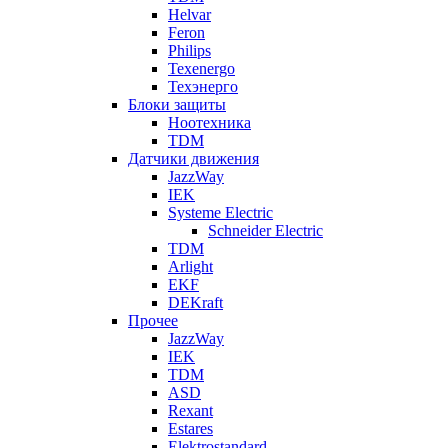
Helvar
Feron
Philips
Texenergo
Техэнерго
Блоки защиты
Ноотехника
TDM
Датчики движения
JazzWay
IEK
Systeme Electric
Schneider Electric
TDM
Arlight
EKF
DEKraft
Прочее
JazzWay
IEK
TDM
ASD
Rexant
Estares
Elektrostandard