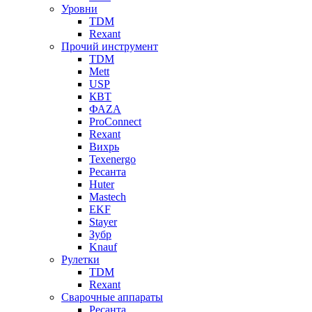
Уровни
TDM
Rexant
Прочий инструмент
TDM
Mett
USP
КВТ
ФАZА
ProConnect
Rexant
Вихрь
Texenergo
Ресанта
Huter
Mastech
EKF
Stayer
Зубр
Knauf
Рулетки
TDM
Rexant
Сварочные аппараты
Ресанта