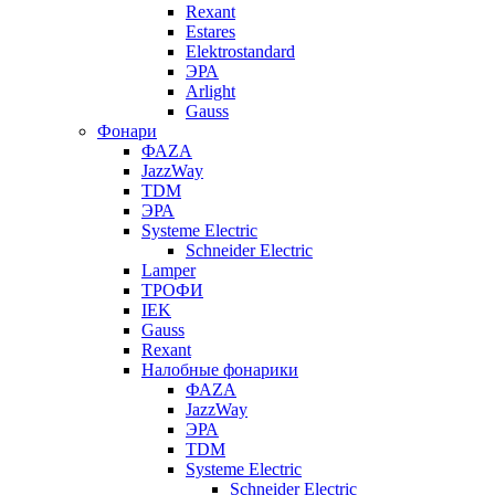
Rexant
Estares
Elektrostandard
ЭРА
Arlight
Gauss
Фонари
ФАZА
JazzWay
TDM
ЭРА
Systeme Electric
Schneider Electric
Lamper
ТРОФИ
IEK
Gauss
Rexant
Налобные фонарики
ФАZА
JazzWay
ЭРА
TDM
Systeme Electric
Schneider Electric