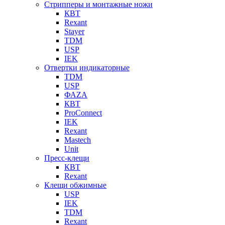
Стрипперы и монтажные ножи
КВТ
Rexant
Stayer
TDM
USP
IEK
Отвертки индикаторные
TDM
USP
ФАZА
КВТ
ProConnect
IEK
Rexant
Mastech
Unit
Пресс-клещи
КВТ
Rexant
Клещи обжимные
USP
IEK
TDM
Rexant