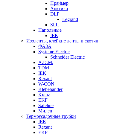
Праймер
Арктика
DLP
Legrand
SPL
Напольные
IEK
Изоленты, клейкие ленты и скотчи
ФАЗА
Systeme Electric
Schneider Electric
A.D.M.
TDM
IEK
Rexant
W-CON
Klebebander
Kranz
EKF
Safeline
Милен
Термоусадочные трубки
IEK
Rexant
EKF