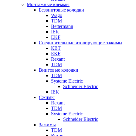
Монтажные клеммы
Безвинтовые колодки
Wago
TDM
Bettermann
IEK
EKF
Соединительные изолирующие зажимы
КВТ
EKF
Rexant
TDM
Винтовые колодки
TDM
Systeme Electric
Schneider Electric
IEK
Сжимы
Rexant
TDM
Systeme Electric
Schneider Electric
Зажимы
TDM
Rexant