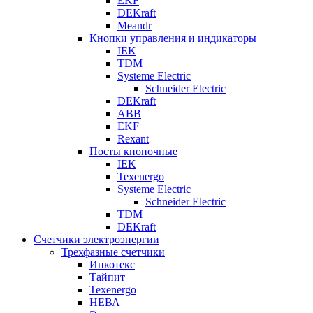
EKF
DEKraft
Meandr
Кнопки управления и индикаторы
IEK
TDM
Systeme Electric
Schneider Electric
DEKraft
ABB
EKF
Rexant
Посты кнопочные
IEK
Texenergo
Systeme Electric
Schneider Electric
TDM
DEKraft
Счетчики электроэнергии
Трехфазные счетчики
Инкотекс
Тайпит
Texenergo
НЕВА