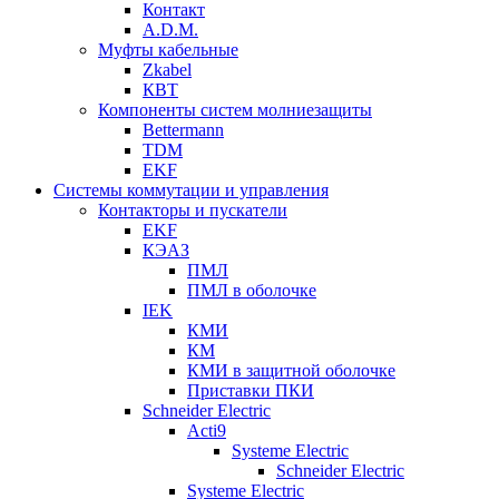
Контакт
A.D.M.
Муфты кабельные
Zkabel
КВТ
Компоненты систем молниезащиты
Bettermann
TDM
EKF
Системы коммутации и управления
Контакторы и пускатели
EKF
КЭАЗ
ПМЛ
ПМЛ в оболочке
IEK
КМИ
КМ
КМИ в защитной оболочке
Приставки ПКИ
Schneider Electric
Acti9
Systeme Electric
Schneider Electric
Systeme Electric