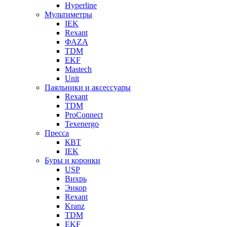
Hyperline
Мультиметры
IEK
Rexant
ФАZА
TDM
EKF
Mastech
Unit
Паяльники и аксессуары
Rexant
TDM
ProConnect
Texenergo
Пресса
КВТ
IEK
Буры и коронки
USP
Вихрь
Энкор
Rexant
Kranz
TDM
EKF