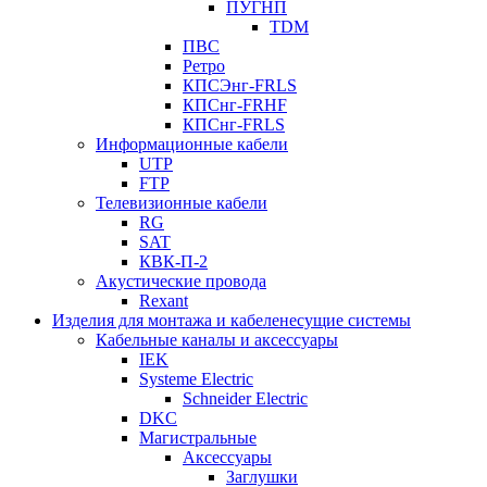
ПУГНП
TDM
ПВС
Ретро
КПСЭнг-FRLS
КПСнг-FRHF
КПСнг-FRLS
Информационные кабели
UTP
FTP
Телевизионные кабели
RG
SAT
КВК-П-2
Акустические провода
Rexant
Изделия для монтажа и кабеленесущие системы
Кабельные каналы и аксессуары
IEK
Systeme Electric
Schneider Electric
DKC
Магистральные
Аксессуары
Заглушки