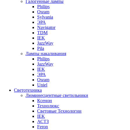
Галогенные лампы
Philips
Osram
Sylvania
ЭРА
Navigator
TDM
IEK
JazzWay
Pila
Лампы накаливания
Philips
JazzWay
IEK
ЭРА
Osram
Uniel
Светотехника
Люминесцентные светильники
Ксенон
Технолюкс
Световые Технологии
IEK
АСТЗ
Feron