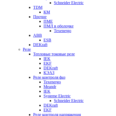
Schneider Electric
TDM
КМ
Прочие
ПМЕ
ПМЛ в оболочке
Texenergo
ABB
ESB
DEKraft
Реле
Тепловые токовые реле
IEK
EKF
DEKraft
КЭАЗ
Реле контроля фаз
Texenergo
Meandr
IEK
Systeme Electric
Schneider Electric
DEKraft
EKF
Реле контроля напряжения