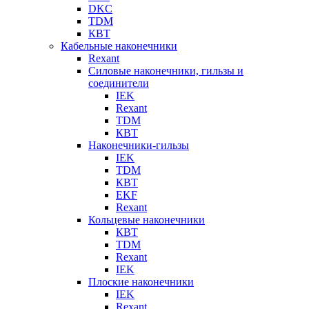
DKC
TDM
КВТ
Кабельные наконечники
Rexant
Силовые наконечники, гильзы и
соединители
IEK
Rexant
TDM
КВТ
Наконечники-гильзы
IEK
TDM
КВТ
EKF
Rexant
Кольцевые наконечники
КВТ
TDM
Rexant
IEK
Плоские наконечники
IEK
Rexant