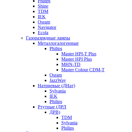
Philips
Shine
TDM
IEK
Osram
Navigator
Ecola
Газоразрядные лампы
Металлогалогенные
Philips
Master HPI-T Plus
Master HPI Plus
MHN-TD
Master Colour CDM-T
Osram
JazzWay
Натриевые (ДНат)
Sylvania
IEK
Philips
Ртутные (ДРЛ
ДРВ)
TDM
Sylvania
Philips