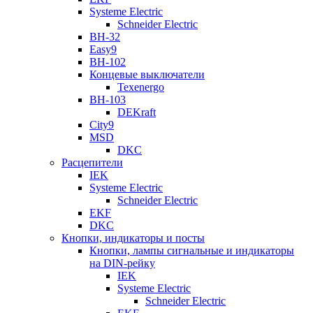
Systeme Electric
Schneider Electric
ВН-32
Easy9
ВН-102
Концевые выключатели
Texenergo
ВН-103
DEKraft
City9
MSD
DKC
Расцепители
IEK
Systeme Electric
Schneider Electric
EKF
DKC
Кнопки, индикаторы и посты
Кнопки, лампы сигнальные и индикаторы
на DIN-рейку
IEK
Systeme Electric
Schneider Electric