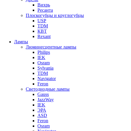
Вихрь
Ресанта
Плоскогубцы и круглогубцы
USP
TDM
КВТ
Rexant
Лампы
Люминесцентные лампы
Philips
IEK
Osram
Sylvania
TDM
Navigator
Feron
Светодиодные лампы
Gauss
JazzWay
IEK
ЭРА
ASD
Feron
Osram