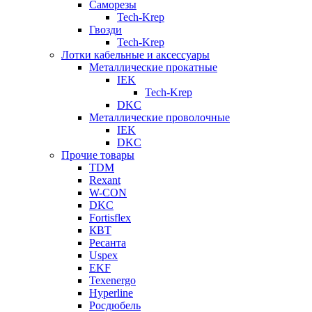
Саморезы
Tech-Krep
Гвозди
Tech-Krep
Лотки кабельные и аксессуары
Металлические прокатные
IEK
Tech-Krep
DKC
Металлические проволочные
IEK
DKC
Прочие товары
TDM
Rexant
W-CON
DKC
Fortisflex
КВТ
Ресанта
Uspex
EKF
Texenergo
Hyperline
Росдюбель