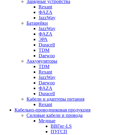
Зарядные устройства
Rexant
ФАZА
JazzWay
Батарейки
JazzWay
ФАZА
ЭРА
Duracell
TDM
Daewoo
Аккумуляторы
TDM
Rexant
JazzWay
Daewoo
ФАZА
Duracell
Кабели и адаптеры питания
Rexant
Кабельно-проводниковая продукция
Силовые кабели и провода
Медные
ВВГнг-LS
ПУГСП