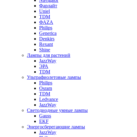
Navigator
Фарлайт
Uniel
TDM
ФАZА
Philips
Generica
Denkirs
Rexant
Shine
Лампы для растений
JazzWay
ЭРА
TDM
Ультрафиолетовые лампы
Philips
Osram
TDM
Ledvance
JazzWay
Светодиодные умные лампы
Gauss
EKF
Энергосберегающие лампы
JazzWay