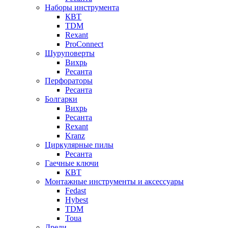
Наборы инструмента
КВТ
TDM
Rexant
ProConnect
Шуруповерты
Вихрь
Ресанта
Перфораторы
Ресанта
Болгарки
Вихрь
Ресанта
Rexant
Kranz
Циркулярные пилы
Ресанта
Гаечные ключи
КВТ
Монтажные инструменты и аксессуары
Fedast
Hybest
TDM
Toua
Дрели