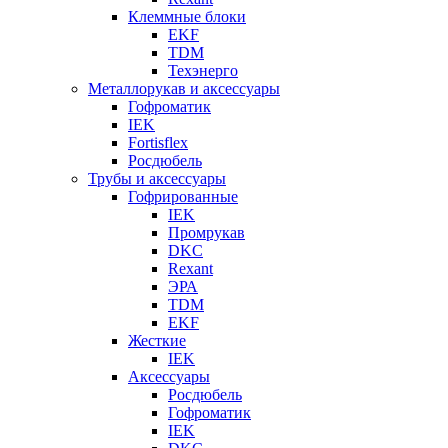
Клеммные блоки
EKF
TDM
Техэнерго
Металлорукав и аксессуары
Гофроматик
IEK
Fortisflex
Росдюбель
Трубы и аксессуары
Гофрированные
IEK
Промрукав
DKC
Rexant
ЭРА
TDM
EKF
Жесткие
IEK
Аксессуары
Росдюбель
Гофроматик
IEK