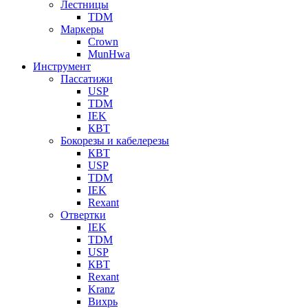
Лестницы
TDM
Маркеры
Crown
MunHwa
Инструмент
Пассатижи
USP
TDM
IEK
КВТ
Бокорезы и кабелерезы
КВТ
USP
TDM
IEK
Rexant
Отвертки
IEK
TDM
USP
КВТ
Rexant
Kranz
Вихрь