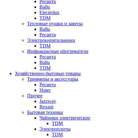
Ресанта
Ballu
Electrolux
TDM
Тепловые пушки и завесы
Ballu
Ресанта
Электрокипятильники
TDM
Инфракрасные обогреватели
Ресанта
Ballu
TDM
Хозяйственно-бытовые товары
Триммеры и аксессуары
Ресанта
Huter
Прочее
Jazzway
Rexant
Бытовая техника
Чайники электрические
TDM
Электроплиты
TDM