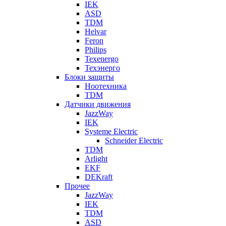
IEK
ASD
TDM
Helvar
Feron
Philips
Texenergo
Техэнерго
Блоки защиты
Ноотехника
TDM
Датчики движения
JazzWay
IEK
Systeme Electric
Schneider Electric
TDM
Arlight
EKF
DEKraft
Прочее
JazzWay
IEK
TDM
ASD