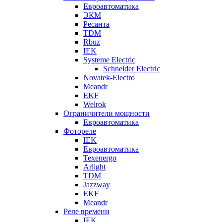
Евроавтоматика
ЭКМ
Ресанта
TDM
Rbuz
IEK
Systeme Electric
Schneider Electric
Novatek-Electro
Meandr
EKF
Welrok
Ограничители мощности
Евроавтоматика
Фотореле
IEK
Евроавтоматика
Texenergo
Arlight
TDM
Jazzway
EKF
Meandr
Реле времени
IEK