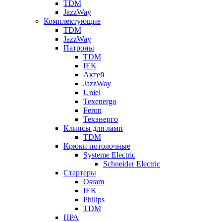
TDM
JazzWay
Комплектующие
TDM
JazzWay
Патроны
TDM
IEK
Актей
JazzWay
Uniel
Texenergo
Feron
Техэнерго
Клипсы для ламп
TDM
Крюки потолочные
Systeme Electric
Schneider Electric
Стартеры
Osram
IEK
Philips
TDM
ПРА