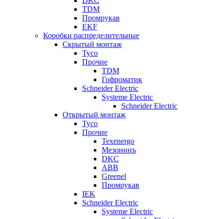
DKC
TDM
Промрукав
EKF
Коробки распределительные
Скрытый монтаж
Tyco
Прочие
TDM
Гофроматик
Schneider Electric
Systeme Electric
Schneider Electric
Открытый монтаж
Tyco
Прочие
Texenergo
Мезонинъ
DKC
ABB
Greenel
Промрукав
IEK
Schneider Electric
Systeme Electric