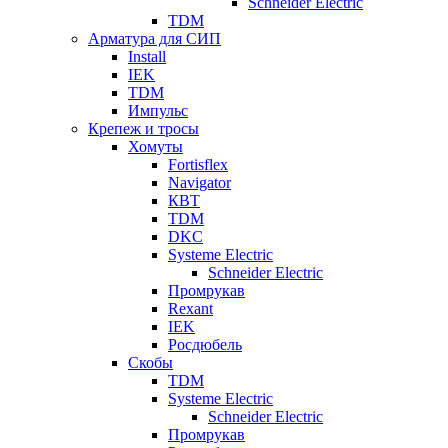
Schneider Electric
TDM
Арматура для СИП
Install
IEK
TDM
Импульс
Крепеж и тросы
Хомуты
Fortisflex
Navigator
КВТ
TDM
DKC
Systeme Electric
Schneider Electric
Промрукав
Rexant
IEK
Росдюбель
Скобы
TDM
Systeme Electric
Schneider Electric
Промрукав