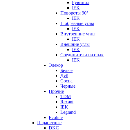
Рувинил
IEK
Повороты 90°
IEK
Т-образные углы
IEK
Внутренние углы
IEK
Внешние углы
IEK
Соединители на стык
IEK
Элекор
Белые
Дуб
Сосна
Черные
Прочие
TDM
Rexant
IEK
Legrand
Ecoline
Парапетные
DKC