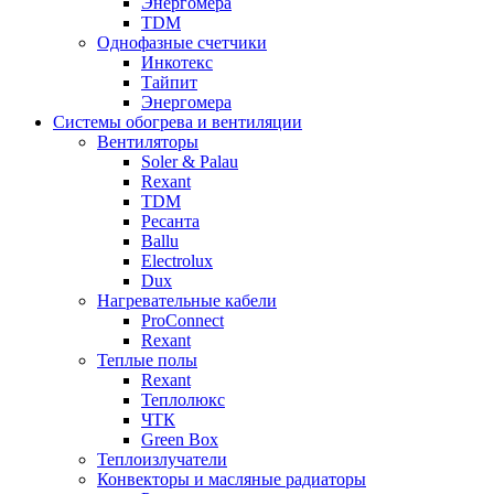
Энергомера
TDM
Однофазные счетчики
Инкотекс
Тайпит
Энергомера
Системы обогрева и вентиляции
Вентиляторы
Soler & Palau
Rexant
TDM
Ресанта
Ballu
Electrolux
Dux
Нагревательные кабели
ProConnect
Rexant
Теплые полы
Rexant
Теплолюкс
ЧТК
Green Box
Теплоизлучатели
Конвекторы и масляные радиаторы