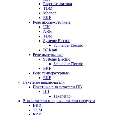
Евроавтоматика
TDM
Meandr
EKF
Реле промежуточные
IEK
ABB
TDM
Systeme Electric
Schneider Electric
DEKraft
Реле импульсные
Systeme Electric
Schneider Electric
EKF
Реле температурные
EKF
Пакетные выключатели
Пакетные выключатели ПВ
ПП
Texenergo
Выключатели и переключатели нагрузки
ВКИ
TDM
EKF