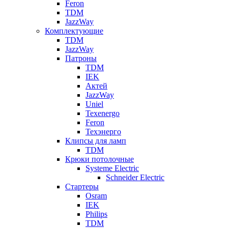
Feron
TDM
JazzWay
Комплектующие
TDM
JazzWay
Патроны
TDM
IEK
Актей
JazzWay
Uniel
Texenergo
Feron
Техэнерго
Клипсы для ламп
TDM
Крюки потолочные
Systeme Electric
Schneider Electric
Стартеры
Osram
IEK
Philips
TDM