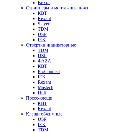
Вихрь
Стрипперы и монтажные ножи
КВТ
Rexant
Stayer
TDM
USP
IEK
Отвертки индикаторные
TDM
USP
ФАZА
КВТ
ProConnect
IEK
Rexant
Mastech
Unit
Пресс-клещи
КВТ
Rexant
Клещи обжимные
USP
IEK
TDM