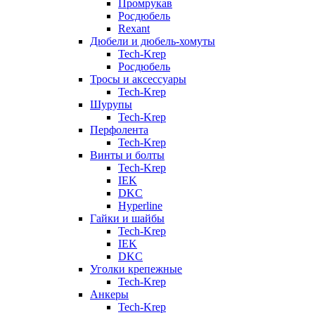
Промрукав
Росдюбель
Rexant
Дюбели и дюбель-хомуты
Tech-Krep
Росдюбель
Тросы и аксессуары
Tech-Krep
Шурупы
Tech-Krep
Перфолента
Tech-Krep
Винты и болты
Tech-Krep
IEK
DKC
Hyperline
Гайки и шайбы
Tech-Krep
IEK
DKC
Уголки крепежные
Tech-Krep
Анкеры
Tech-Krep