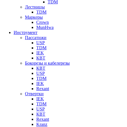
TDM
Лестницы
TDM
Маркеры
Crown
MunHwa
Инструмент
Пассатижи
USP
TDM
IEK
КВТ
Бокорезы и кабелерезы
КВТ
USP
TDM
IEK
Rexant
Отвертки
IEK
TDM
USP
КВТ
Rexant
Kranz