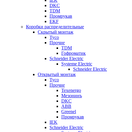
IEK
DKC
TDM
Промрукав
EKF
Коробки распределительные
Скрытый монтаж
Tyco
Прочие
TDM
Гофроматик
Schneider Electric
Systeme Electric
Schneider Electric
Открытый монтаж
Tyco
Прочие
Texenergo
Мезонинъ
DKC
ABB
Greenel
Промрукав
IEK
Schneider Electric