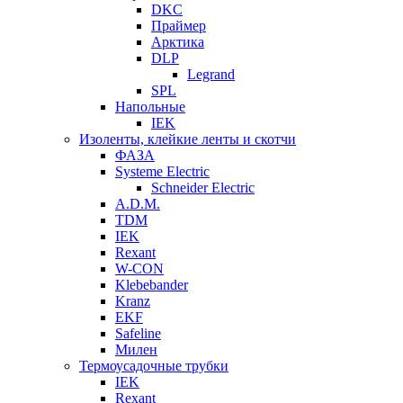
DKC
Праймер
Арктика
DLP
Legrand
SPL
Напольные
IEK
Изоленты, клейкие ленты и скотчи
ФАЗА
Systeme Electric
Schneider Electric
A.D.M.
TDM
IEK
Rexant
W-CON
Klebebander
Kranz
EKF
Safeline
Милен
Термоусадочные трубки
IEK
Rexant