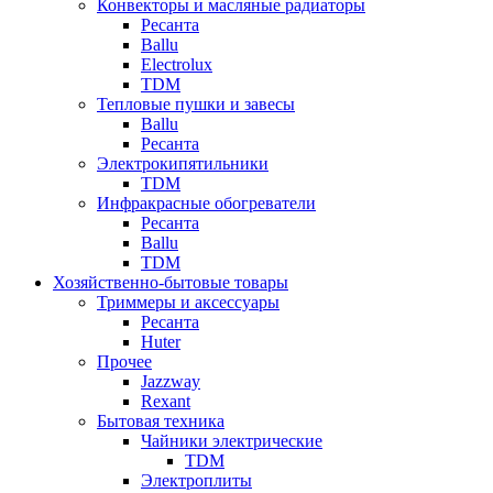
Конвекторы и масляные радиаторы
Ресанта
Ballu
Electrolux
TDM
Тепловые пушки и завесы
Ballu
Ресанта
Электрокипятильники
TDM
Инфракрасные обогреватели
Ресанта
Ballu
TDM
Хозяйственно-бытовые товары
Триммеры и аксессуары
Ресанта
Huter
Прочее
Jazzway
Rexant
Бытовая техника
Чайники электрические
TDM
Электроплиты