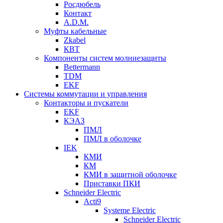
Росдюбель
Контакт
A.D.M.
Муфты кабельные
Zkabel
КВТ
Компоненты систем молниезащиты
Bettermann
TDM
EKF
Системы коммутации и управления
Контакторы и пускатели
EKF
КЭАЗ
ПМЛ
ПМЛ в оболочке
IEK
КМИ
КМ
КМИ в защитной оболочке
Приставки ПКИ
Schneider Electric
Acti9
Systeme Electric
Schneider Electric