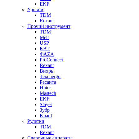
EKF
Уровни
TDM
Rexant
Прочий инструмент
TDM
Mett
USP
КВТ
ФАZА
ProConnect
Rexant
Вихрь
Texenergo
Ресанта
Huter
Mastech
EKF
Stayer
Зубр
Knauf
Рулетки
TDM
Rexant
Сварочные аппараты