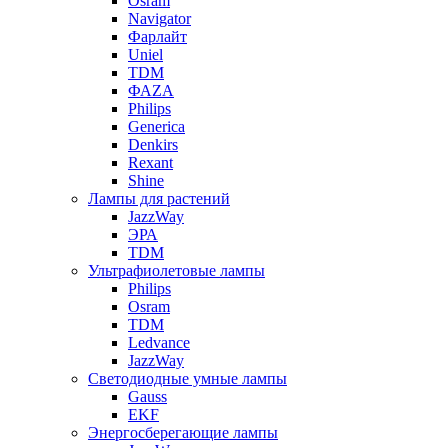
Osram
Navigator
Фарлайт
Uniel
TDM
ФАZА
Philips
Generica
Denkirs
Rexant
Shine
Лампы для растений
JazzWay
ЭРА
TDM
Ультрафиолетовые лампы
Philips
Osram
TDM
Ledvance
JazzWay
Светодиодные умные лампы
Gauss
EKF
Энергосберегающие лампы