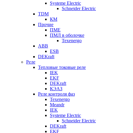
Systeme Electric
Schneider Electric
TDM
КМ
Прочие
ПМЕ
ПМЛ в оболочке
Texenergo
ABB
ESB
DEKraft
Реле
Тепловые токовые реле
IEK
EKF
DEKraft
КЭАЗ
Реле контроля фаз
Texenergo
Meandr
IEK
Systeme Electric
Schneider Electric
DEKraft
EKF