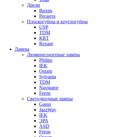
Дрели
Вихрь
Ресанта
Плоскогубцы и круглогубцы
USP
TDM
КВТ
Rexant
Лампы
Люминесцентные лампы
Philips
IEK
Osram
Sylvania
TDM
Navigator
Feron
Светодиодные лампы
Gauss
JazzWay
IEK
ЭРА
ASD
Feron