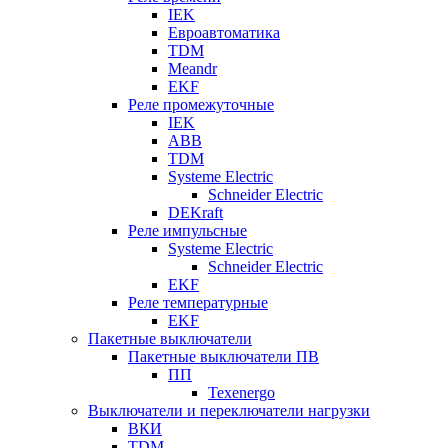
IEK
Евроавтоматика
TDM
Meandr
EKF
Реле промежуточные
IEK
ABB
TDM
Systeme Electric
Schneider Electric
DEKraft
Реле импульсные
Systeme Electric
Schneider Electric
EKF
Реле температурные
EKF
Пакетные выключатели
Пакетные выключатели ПВ
ПП
Texenergo
Выключатели и переключатели нагрузки
ВКИ
TDM