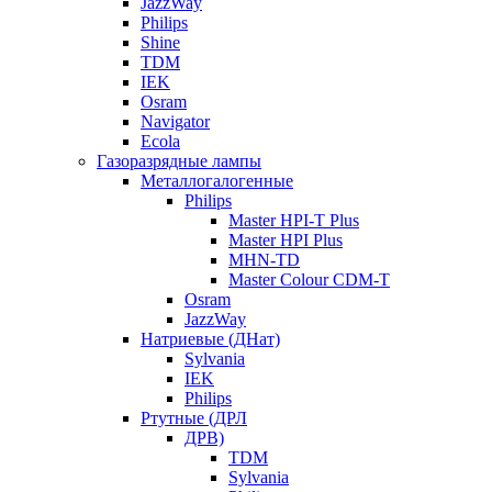
JazzWay
Philips
Shine
TDM
IEK
Osram
Navigator
Ecola
Газоразрядные лампы
Металлогалогенные
Philips
Master HPI-T Plus
Master HPI Plus
MHN-TD
Master Colour CDM-T
Osram
JazzWay
Натриевые (ДНат)
Sylvania
IEK
Philips
Ртутные (ДРЛ
ДРВ)
TDM
Sylvania