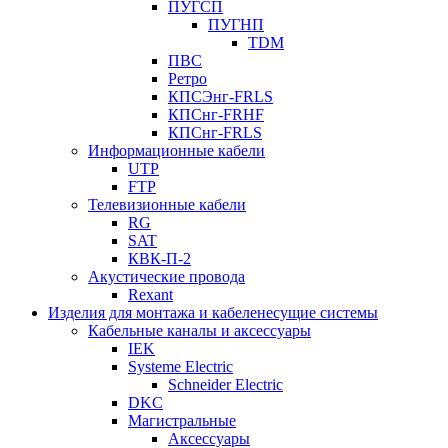
ПУГСП
ПУГНП
TDM
ПВС
Ретро
КПСЭнг-FRLS
КПСнг-FRHF
КПСнг-FRLS
Информационные кабели
UTP
FTP
Телевизионные кабели
RG
SAT
КВК-П-2
Акустические провода
Rexant
Изделия для монтажа и кабеленесущие системы
Кабельные каналы и аксессуары
IEK
Systeme Electric
Schneider Electric
DKC
Магистральные
Аксессуары