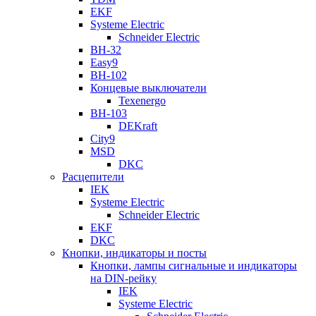
EKF
Systeme Electric
Schneider Electric
ВН-32
Easy9
ВН-102
Концевые выключатели
Texenergo
ВН-103
DEKraft
City9
MSD
DKC
Расцепители
IEK
Systeme Electric
Schneider Electric
EKF
DKC
Кнопки, индикаторы и посты
Кнопки, лампы сигнальные и индикаторы
на DIN-рейку
IEK
Systeme Electric