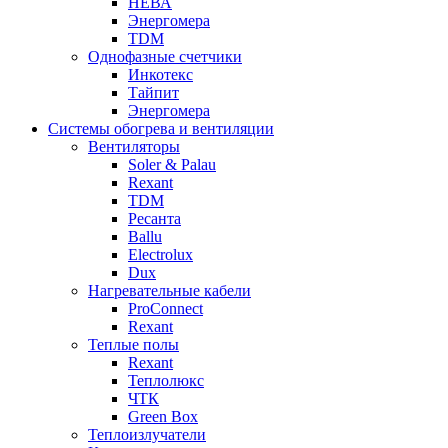
НЕВА
Энергомера
TDM
Однофазные счетчики
Инкотекс
Тайпит
Энергомера
Системы обогрева и вентиляции
Вентиляторы
Soler & Palau
Rexant
TDM
Ресанта
Ballu
Electrolux
Dux
Нагревательные кабели
ProConnect
Rexant
Теплые полы
Rexant
Теплолюкс
ЧТК
Green Box
Теплоизлучатели