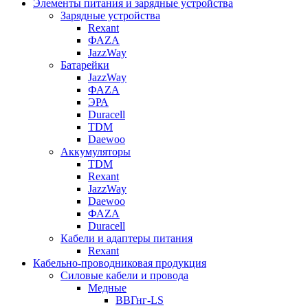
Элементы питания и зарядные устройства
Зарядные устройства
Rexant
ФАZА
JazzWay
Батарейки
JazzWay
ФАZА
ЭРА
Duracell
TDM
Daewoo
Аккумуляторы
TDM
Rexant
JazzWay
Daewoo
ФАZА
Duracell
Кабели и адаптеры питания
Rexant
Кабельно-проводниковая продукция
Силовые кабели и провода
Медные
ВВГнг-LS