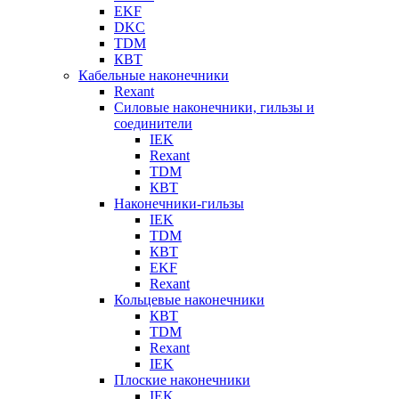
EKF
DKC
TDM
КВТ
Кабельные наконечники
Rexant
Силовые наконечники, гильзы и
соединители
IEK
Rexant
TDM
КВТ
Наконечники-гильзы
IEK
TDM
КВТ
EKF
Rexant
Кольцевые наконечники
КВТ
TDM
Rexant
IEK
Плоские наконечники
IEK