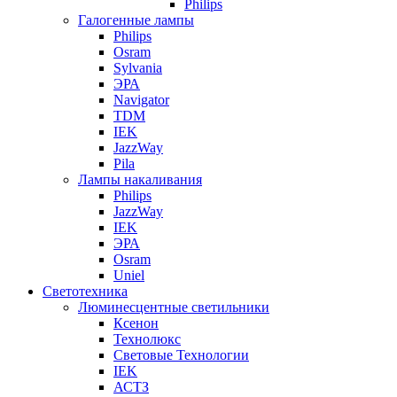
Philips
Галогенные лампы
Philips
Osram
Sylvania
ЭРА
Navigator
TDM
IEK
JazzWay
Pila
Лампы накаливания
Philips
JazzWay
IEK
ЭРА
Osram
Uniel
Светотехника
Люминесцентные светильники
Ксенон
Технолюкс
Световые Технологии
IEK
АСТЗ