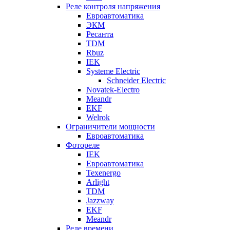
Реле контроля напряжения
Евроавтоматика
ЭКМ
Ресанта
TDM
Rbuz
IEK
Systeme Electric
Schneider Electric
Novatek-Electro
Meandr
EKF
Welrok
Ограничители мощности
Евроавтоматика
Фотореле
IEK
Евроавтоматика
Texenergo
Arlight
TDM
Jazzway
EKF
Meandr
Реле времени