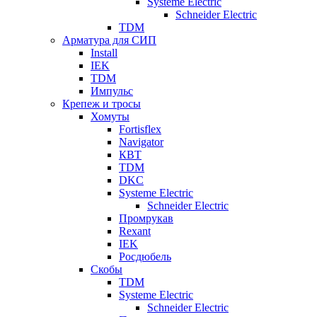
Systeme Electric
Schneider Electric
TDM
Арматура для СИП
Install
IEK
TDM
Импульс
Крепеж и тросы
Хомуты
Fortisflex
Navigator
КВТ
TDM
DKC
Systeme Electric
Schneider Electric
Промрукав
Rexant
IEK
Росдюбель
Скобы
TDM
Systeme Electric
Schneider Electric