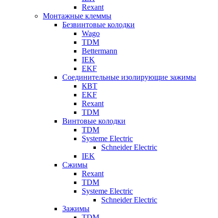
Rexant
Монтажные клеммы
Безвинтовые колодки
Wago
TDM
Bettermann
IEK
EKF
Соединительные изолирующие зажимы
КВТ
EKF
Rexant
TDM
Винтовые колодки
TDM
Systeme Electric
Schneider Electric
IEK
Сжимы
Rexant
TDM
Systeme Electric
Schneider Electric
Зажимы
TDM