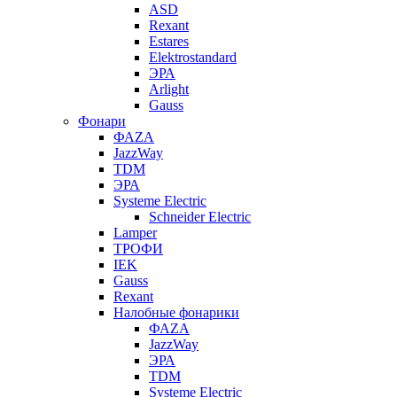
ASD
Rexant
Estares
Elektrostandard
ЭРА
Arlight
Gauss
Фонари
ФАZА
JazzWay
TDM
ЭРА
Systeme Electric
Schneider Electric
Lamper
ТРОФИ
IEK
Gauss
Rexant
Налобные фонарики
ФАZА
JazzWay
ЭРА
TDM
Systeme Electric