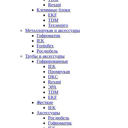
Rexant
Клеммные блоки
EKF
TDM
Техэнерго
Металлорукав и аксессуары
Гофроматик
IEK
Fortisflex
Росдюбель
Трубы и аксессуары
Гофрированные
IEK
Промрукав
DKC
Rexant
ЭРА
TDM
EKF
Жесткие
IEK
Аксессуары
Росдюбель
Гофроматик