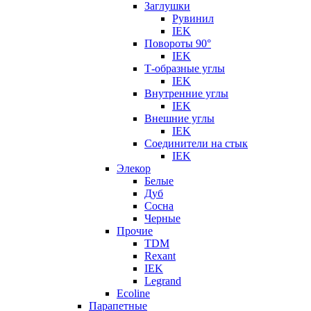
Заглушки
Рувинил
IEK
Повороты 90°
IEK
Т-образные углы
IEK
Внутренние углы
IEK
Внешние углы
IEK
Соединители на стык
IEK
Элекор
Белые
Дуб
Сосна
Черные
Прочие
TDM
Rexant
IEK
Legrand
Ecoline
Парапетные