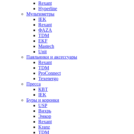
Rexant
Hyperline
Мультиметры
IEK
Rexant
ФАZА
TDM
EKF
Mastech
Unit
Паяльники и аксессуары
Rexant
TDM
ProConnect
Texenergo
Пресса
КВТ
IEK
Буры и коронки
USP
Вихрь
Энкор
Rexant
Kranz
TDM