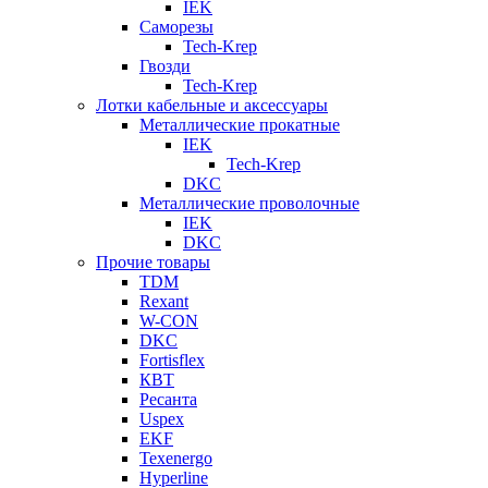
IEK
Саморезы
Tech-Krep
Гвозди
Tech-Krep
Лотки кабельные и аксессуары
Металлические прокатные
IEK
Tech-Krep
DKC
Металлические проволочные
IEK
DKC
Прочие товары
TDM
Rexant
W-CON
DKC
Fortisflex
КВТ
Ресанта
Uspex
EKF
Texenergo
Hyperline