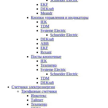
Schneider Electric
EKF
DEKraft
Meandr
Кнопки управления и индикаторы
IEK
TDM
Systeme Electric
Schneider Electric
DEKraft
ABB
EKF
Rexant
Посты кнопочные
IEK
Texenergo
Systeme Electric
Schneider Electric
TDM
DEKraft
Счетчики электроэнергии
Трехфазные счетчики
Инкотекс
Тайпит
Texenergo