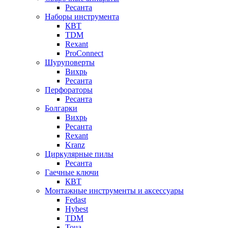
Ресанта
Наборы инструмента
КВТ
TDM
Rexant
ProConnect
Шуруповерты
Вихрь
Ресанта
Перфораторы
Ресанта
Болгарки
Вихрь
Ресанта
Rexant
Kranz
Циркулярные пилы
Ресанта
Гаечные ключи
КВТ
Монтажные инструменты и аксессуары
Fedast
Hybest
TDM
Toua