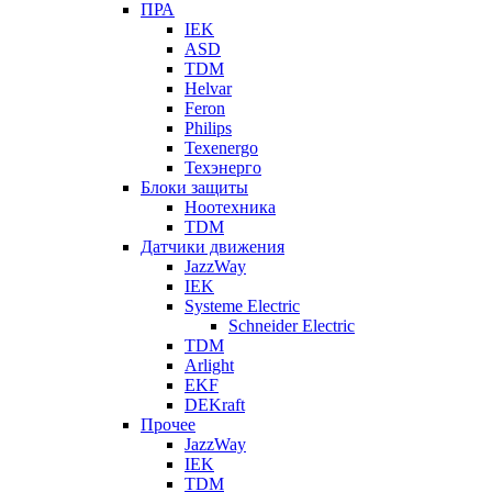
ПРА
IEK
ASD
TDM
Helvar
Feron
Philips
Texenergo
Техэнерго
Блоки защиты
Ноотехника
TDM
Датчики движения
JazzWay
IEK
Systeme Electric
Schneider Electric
TDM
Arlight
EKF
DEKraft
Прочее
JazzWay
IEK
TDM