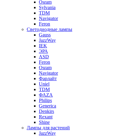
Osram
Sylvania
TDM
Navigator
Feron
Светодиодные лампы
Gauss
JazzWay
IEK
ЭРА
ASD
Feron
Osram
Navigator
Фарлайт
Uniel
TDM
ФАZА
Philips
Generica
Denkirs
Rexant
Shine
Лампы для растений
JazzWay