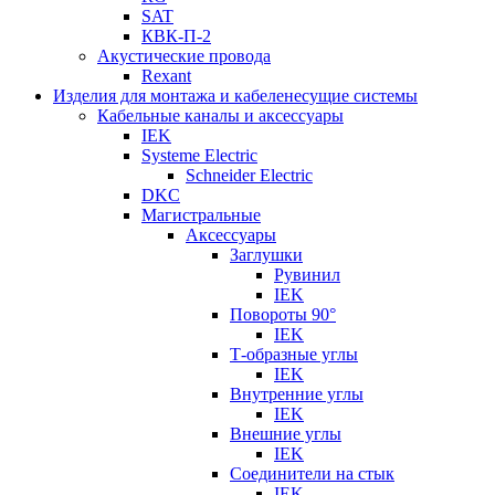
SAT
КВК-П-2
Акустические провода
Rexant
Изделия для монтажа и кабеленесущие системы
Кабельные каналы и аксессуары
IEK
Systeme Electric
Schneider Electric
DKC
Магистральные
Аксессуары
Заглушки
Рувинил
IEK
Повороты 90°
IEK
Т-образные углы
IEK
Внутренние углы
IEK
Внешние углы
IEK
Соединители на стык
IEK