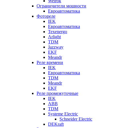
Welrok
Ограничители мощности
Евроавтоматика
Фотореле
IEK
Евроавтоматика
Texenergo
Arlight
TDM
Jazzway
EKF
Meandr
Реле времени
IEK
Евроавтоматика
TDM
Meandr
EKF
Реле промежуточные
IEK
ABB
TDM
Systeme Electric
Schneider Electric
DEKraft