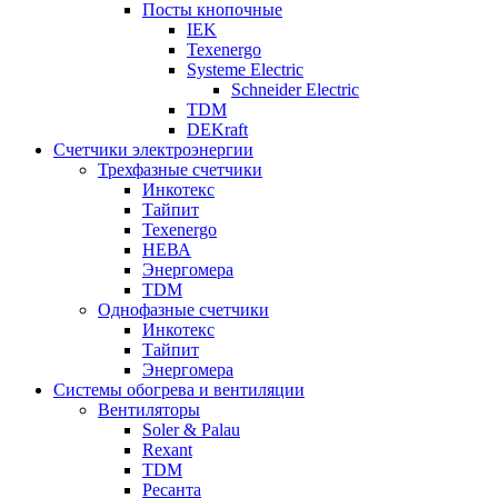
Посты кнопочные
IEK
Texenergo
Systeme Electric
Schneider Electric
TDM
DEKraft
Счетчики электроэнергии
Трехфазные счетчики
Инкотекс
Тайпит
Texenergo
НЕВА
Энергомера
TDM
Однофазные счетчики
Инкотекс
Тайпит
Энергомера
Системы обогрева и вентиляции
Вентиляторы
Soler & Palau
Rexant
TDM
Ресанта