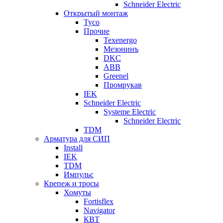
Schneider Electric
Открытый монтаж
Tyco
Прочие
Texenergo
Мезонинъ
DKC
ABB
Greenel
Промрукав
IEK
Schneider Electric
Systeme Electric
Schneider Electric
TDM
Арматура для СИП
Install
IEK
TDM
Импульс
Крепеж и тросы
Хомуты
Fortisflex
Navigator
КВТ