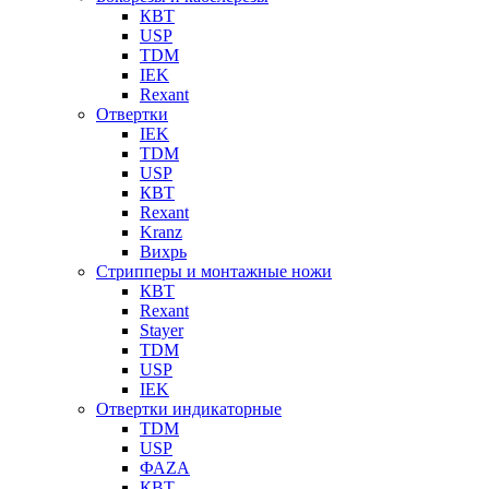
КВТ
USP
TDM
IEK
Rexant
Отвертки
IEK
TDM
USP
КВТ
Rexant
Kranz
Вихрь
Стрипперы и монтажные ножи
КВТ
Rexant
Stayer
TDM
USP
IEK
Отвертки индикаторные
TDM
USP
ФАZА
КВТ