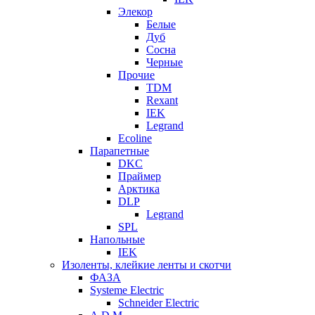
Элекор
Белые
Дуб
Сосна
Черные
Прочие
TDM
Rexant
IEK
Legrand
Ecoline
Парапетные
DKC
Праймер
Арктика
DLP
Legrand
SPL
Напольные
IEK
Изоленты, клейкие ленты и скотчи
ФАЗА
Systeme Electric
Schneider Electric