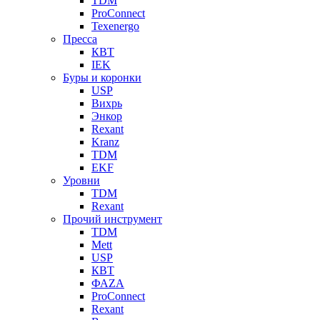
TDM
ProConnect
Texenergo
Пресса
КВТ
IEK
Буры и коронки
USP
Вихрь
Энкор
Rexant
Kranz
TDM
EKF
Уровни
TDM
Rexant
Прочий инструмент
TDM
Mett
USP
КВТ
ФАZА
ProConnect
Rexant