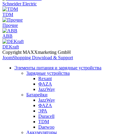
Schneider Electric
TDM
Прочие
ABB
DEKraft
Copyright MAXXmarketing GmbH
JoomShopping Download & Support
Элементы питания и зарядные устройства
Зарядные устройства
Rexant
ФАZА
JazzWay
Батарейки
JazzWay
ФАZА
ЭРА
Duracell
TDM
Daewoo
Аккумуляторы