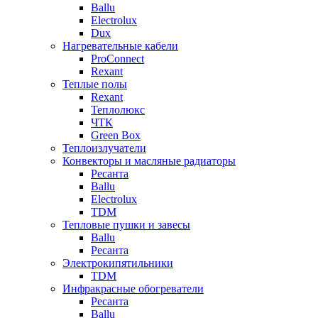
Ballu
Electrolux
Dux
Нагревательные кабели
ProConnect
Rexant
Теплые полы
Rexant
Теплолюкс
ЧТК
Green Box
Теплоизлучатели
Конвекторы и масляные радиаторы
Ресанта
Ballu
Electrolux
TDM
Тепловые пушки и завесы
Ballu
Ресанта
Электрокипятильники
TDM
Инфракрасные обогреватели
Ресанта
Ballu