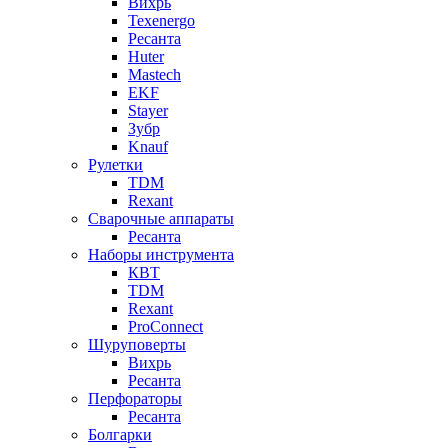
Вихрь
Texenergo
Ресанта
Huter
Mastech
EKF
Stayer
Зубр
Knauf
Рулетки
TDM
Rexant
Сварочные аппараты
Ресанта
Наборы инструмента
КВТ
TDM
Rexant
ProConnect
Шуруповерты
Вихрь
Ресанта
Перфораторы
Ресанта
Болгарки