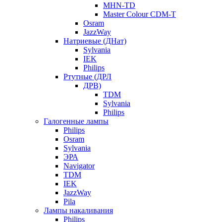
MHN-TD
Master Colour CDM-T
Osram
JazzWay
Натриевые (ДНат)
Sylvania
IEK
Philips
Ртутные (ДРЛ
ДРВ)
TDM
Sylvania
Philips
Галогенные лампы
Philips
Osram
Sylvania
ЭРА
Navigator
TDM
IEK
JazzWay
Pila
Лампы накаливания
Philips