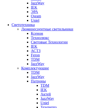
JazzWay
IEK
ЭРА
Osram
Uniel
Светотехника
Люминесцентные светильники
Ксенон
Технолюкс
Световые Технологии
IEK
АСТЗ
Feron
TDM
JazzWay
Комплектующие
TDM
JazzWay
Патроны
TDM
IEK
Актей
JazzWay
Uniel
Texenergo