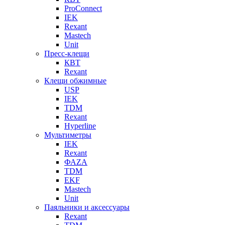
ProConnect
IEK
Rexant
Mastech
Unit
Пресс-клещи
КВТ
Rexant
Клещи обжимные
USP
IEK
TDM
Rexant
Hyperline
Мультиметры
IEK
Rexant
ФАZА
TDM
EKF
Mastech
Unit
Паяльники и аксессуары
Rexant