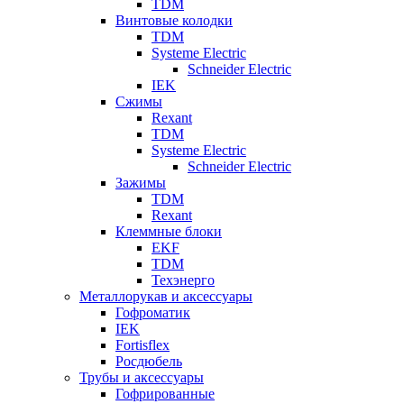
TDM
Винтовые колодки
TDM
Systeme Electric
Schneider Electric
IEK
Сжимы
Rexant
TDM
Systeme Electric
Schneider Electric
Зажимы
TDM
Rexant
Клеммные блоки
EKF
TDM
Техэнерго
Металлорукав и аксессуары
Гофроматик
IEK
Fortisflex
Росдюбель
Трубы и аксессуары
Гофрированные