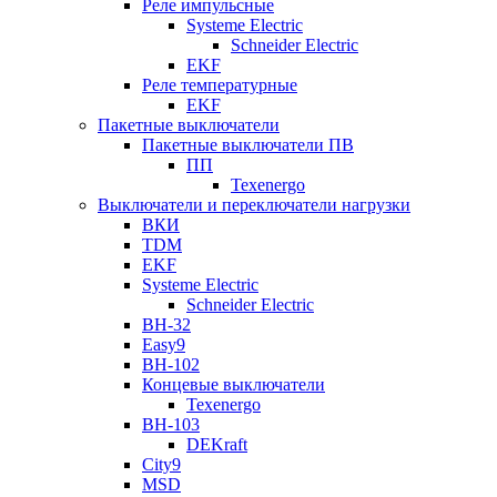
Реле импульсные
Systeme Electric
Schneider Electric
EKF
Реле температурные
EKF
Пакетные выключатели
Пакетные выключатели ПВ
ПП
Texenergo
Выключатели и переключатели нагрузки
ВКИ
TDM
EKF
Systeme Electric
Schneider Electric
ВН-32
Easy9
ВН-102
Концевые выключатели
Texenergo
ВН-103
DEKraft
City9
MSD