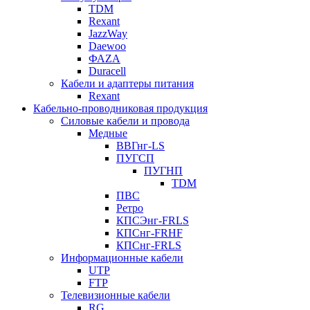
TDM
Rexant
JazzWay
Daewoo
ФАZА
Duracell
Кабели и адаптеры питания
Rexant
Кабельно-проводниковая продукция
Силовые кабели и провода
Медные
ВВГнг-LS
ПУГСП
ПУГНП
TDM
ПВС
Ретро
КПСЭнг-FRLS
КПСнг-FRHF
КПСнг-FRLS
Информационные кабели
UTP
FTP
Телевизионные кабели
RG