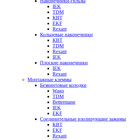
Наконечники-гильзы
IEK
TDM
КВТ
EKF
Rexant
Кольцевые наконечники
КВТ
TDM
Rexant
IEK
Плоские наконечники
IEK
Rexant
Монтажные клеммы
Безвинтовые колодки
Wago
TDM
Bettermann
IEK
EKF
Соединительные изолирующие зажимы
КВТ
EKF
Rexant