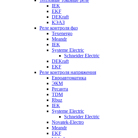
Тепловые токовые реле
IEK
EKF
DEKraft
КЭАЗ
Реле контроля фаз
Texenergo
Meandr
IEK
Systeme Electric
Schneider Electric
DEKraft
EKF
Реле контроля напряжения
Евроавтоматика
ЭКМ
Ресанта
TDM
Rbuz
IEK
Systeme Electric
Schneider Electric
Novatek-Electro
Meandr
EKF