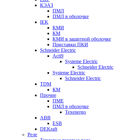
КЭАЗ
ПМЛ
ПМЛ в оболочке
IEK
КМИ
КМ
КМИ в защитной оболочке
Приставки ПКИ
Schneider Electric
Acti9
Systeme Electric
Schneider Electric
Systeme Electric
Schneider Electric
TDM
КМ
Прочие
ПМЕ
ПМЛ в оболочке
Texenergo
ABB
ESB
DEKraft
Реле