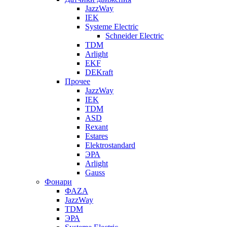
JazzWay
IEK
Systeme Electric
Schneider Electric
TDM
Arlight
EKF
DEKraft
Прочее
JazzWay
IEK
TDM
ASD
Rexant
Estares
Elektrostandard
ЭРА
Arlight
Gauss
Фонари
ФАZА
JazzWay
TDM
ЭРА