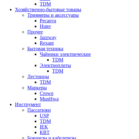
TDM
Хозяйственно-бытовые товары
Триммеры и аксессуары
Ресанта
Huter
Прочее
Jazzway
Rexant
Бытовая техника
Чайники электрические
TDM
Электроплиты
TDM
Лестницы
TDM
Маркеры
Crown
MunHwa
Инструмент
Пассатижи
USP
TDM
IEK
КВТ
Бокорезы и кабелерезы