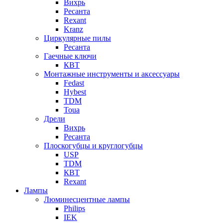
Вихрь
Ресанта
Rexant
Kranz
Циркулярные пилы
Ресанта
Гаечные ключи
КВТ
Монтажные инструменты и аксессуары
Fedast
Hybest
TDM
Toua
Дрели
Вихрь
Ресанта
Плоскогубцы и круглогубцы
USP
TDM
КВТ
Rexant
Лампы
Люминесцентные лампы
Philips
IEK