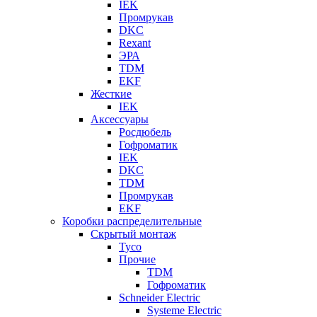
IEK
Промрукав
DKC
Rexant
ЭРА
TDM
EKF
Жесткие
IEK
Аксессуары
Росдюбель
Гофроматик
IEK
DKC
TDM
Промрукав
EKF
Коробки распределительные
Скрытый монтаж
Tyco
Прочие
TDM
Гофроматик
Schneider Electric
Systeme Electric