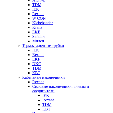
A.D.M.
TDM
IEK
Rexant
W-CON
Klebebander
Kranz
EKF
Safeline
Милен
Термоусадочные трубки
IEK
Rexant
EKF
DKC
TDM
КВТ
Кабельные наконечники
Rexant
Силовые наконечники, гильзы и
соединители
IEK
Rexant
TDM
КВТ