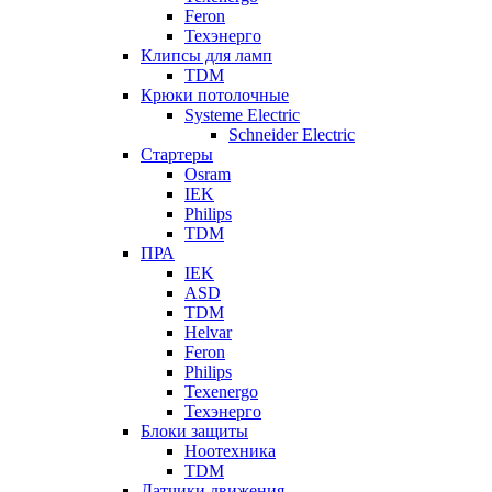
Feron
Техэнерго
Клипсы для ламп
TDM
Крюки потолочные
Systeme Electric
Schneider Electric
Стартеры
Osram
IEK
Philips
TDM
ПРА
IEK
ASD
TDM
Helvar
Feron
Philips
Texenergo
Техэнерго
Блоки защиты
Ноотехника
TDM
Датчики движения