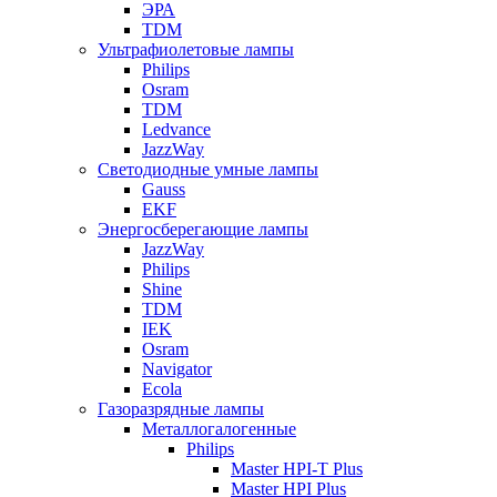
ЭРА
TDM
Ультрафиолетовые лампы
Philips
Osram
TDM
Ledvance
JazzWay
Светодиодные умные лампы
Gauss
EKF
Энергосберегающие лампы
JazzWay
Philips
Shine
TDM
IEK
Osram
Navigator
Ecola
Газоразрядные лампы
Металлогалогенные
Philips
Master HPI-T Plus
Master HPI Plus