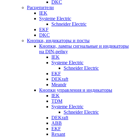
DKC
Расцепители
IEK
Systeme Electric
Schneider Electric
EKF
DKC
Кнопки, индикаторы и посты
Кнопки, лампы сигнальные и индикаторы
на DIN-рейку
IEK
Systeme Electric
Schneider Electric
EKF
DEKraft
Meandr
Кнопки управления и индикаторы
IEK
TDM
Systeme Electric
Schneider Electric
DEKraft
ABB
EKF
Rexant