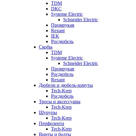
TDM
DKC
Systeme Electric
Schneider Electric
Промрукав
Rexant
IEK
Росдюбель
Скобы
TDM
Systeme Electric
Schneider Electric
Промрукав
Росдюбель
Rexant
Дюбели и дюбель-хомуты
Tech-Krep
Росдюбель
Тросы и аксессуары
Tech-Krep
Шурупы
Tech-Krep
Перфолента
Tech-Krep
Винты и болты