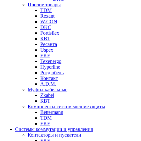
Прочие товары
TDM
Rexant
W-CON
DKC
Fortisflex
КВТ
Ресанта
Uspex
EKF
Texenergo
Hyperline
Росдюбель
Контакт
A.D.M.
Муфты кабельные
Zkabel
КВТ
Компоненты систем молниезащиты
Bettermann
TDM
EKF
Системы коммутации и управления
Контакторы и пускатели
EKF