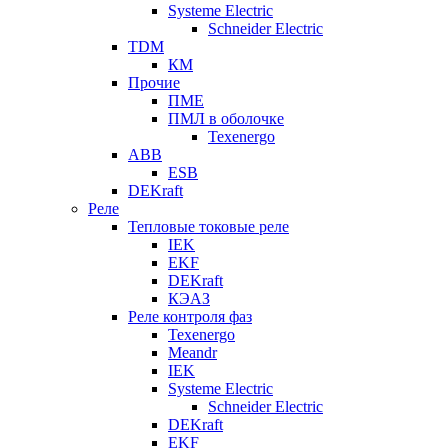
Systeme Electric
Schneider Electric
TDM
КМ
Прочие
ПМЕ
ПМЛ в оболочке
Texenergo
ABB
ESB
DEKraft
Реле
Тепловые токовые реле
IEK
EKF
DEKraft
КЭАЗ
Реле контроля фаз
Texenergo
Meandr
IEK
Systeme Electric
Schneider Electric
DEKraft
EKF