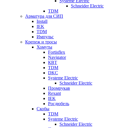
Systeme Electric
Schneider Electric
TDM
Арматура для СИП
Install
IEK
TDM
Импульс
Крепеж и тросы
Хомуты
Fortisflex
Navigator
КВТ
TDM
DKC
Systeme Electric
Schneider Electric
Промрукав
Rexant
IEK
Росдюбель
Скобы
TDM
Systeme Electric
Schneider Electric