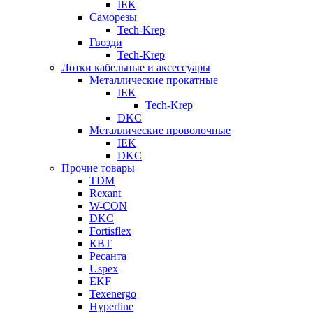
IEK
Саморезы
Tech-Krep
Гвозди
Tech-Krep
Лотки кабельные и аксессуары
Металлические прокатные
IEK
Tech-Krep
DKC
Металлические проволочные
IEK
DKC
Прочие товары
TDM
Rexant
W-CON
DKC
Fortisflex
КВТ
Ресанта
Uspex
EKF
Texenergo
Hyperline