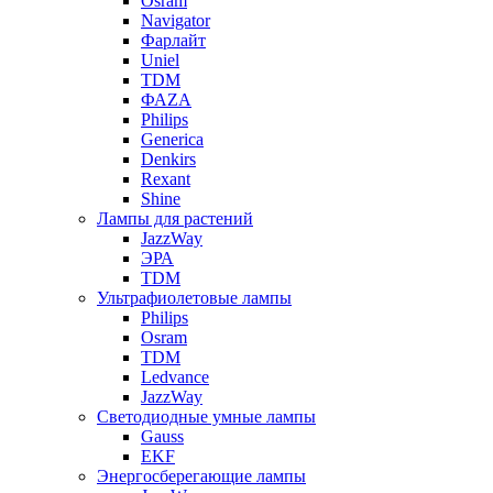
Osram
Navigator
Фарлайт
Uniel
TDM
ФАZА
Philips
Generica
Denkirs
Rexant
Shine
Лампы для растений
JazzWay
ЭРА
TDM
Ультрафиолетовые лампы
Philips
Osram
TDM
Ledvance
JazzWay
Светодиодные умные лампы
Gauss
EKF
Энергосберегающие лампы