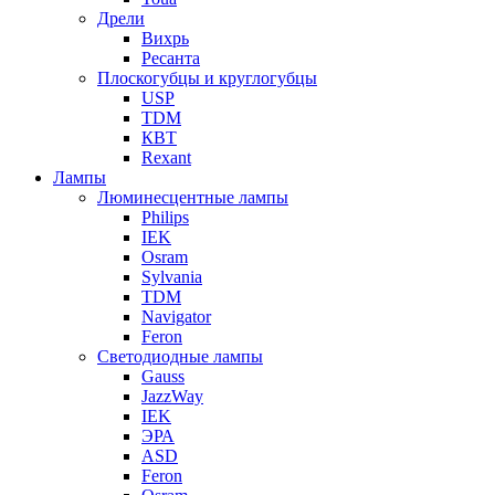
Дрели
Вихрь
Ресанта
Плоскогубцы и круглогубцы
USP
TDM
КВТ
Rexant
Лампы
Люминесцентные лампы
Philips
IEK
Osram
Sylvania
TDM
Navigator
Feron
Светодиодные лампы
Gauss
JazzWay
IEK
ЭРА
ASD
Feron