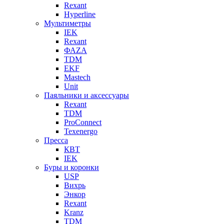
Rexant
Hyperline
Мультиметры
IEK
Rexant
ФАZА
TDM
EKF
Mastech
Unit
Паяльники и аксессуары
Rexant
TDM
ProConnect
Texenergo
Пресса
КВТ
IEK
Буры и коронки
USP
Вихрь
Энкор
Rexant
Kranz
TDM