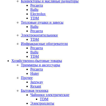
Конвекторы и масляные радиаторы
Ресанта
Ballu
Electrolux
TDM
Тепловые пушки и завесы
Ballu
Ресанта
Электрокипятильники
TDM
Инфракрасные обогреватели
Ресанта
Ballu
TDM
Хозяйственно-бытовые товары
Триммеры и аксессуары
Ресанта
Huter
Прочее
Jazzway
Rexant
Бытовая техника
Чайники электрические
TDM
Электроплиты