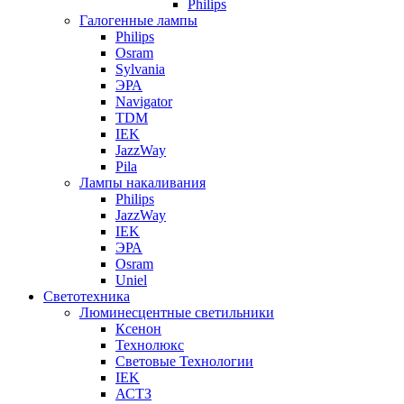
Philips
Галогенные лампы
Philips
Osram
Sylvania
ЭРА
Navigator
TDM
IEK
JazzWay
Pila
Лампы накаливания
Philips
JazzWay
IEK
ЭРА
Osram
Uniel
Светотехника
Люминесцентные светильники
Ксенон
Технолюкс
Световые Технологии
IEK
АСТЗ