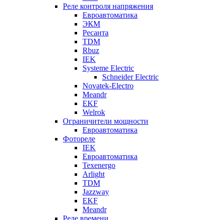
Реле контроля напряжения
Евроавтоматика
ЭКМ
Ресанта
TDM
Rbuz
IEK
Systeme Electric
Schneider Electric
Novatek-Electro
Meandr
EKF
Welrok
Ограничители мощности
Евроавтоматика
Фотореле
IEK
Евроавтоматика
Texenergo
Arlight
TDM
Jazzway
EKF
Meandr
Реле времени