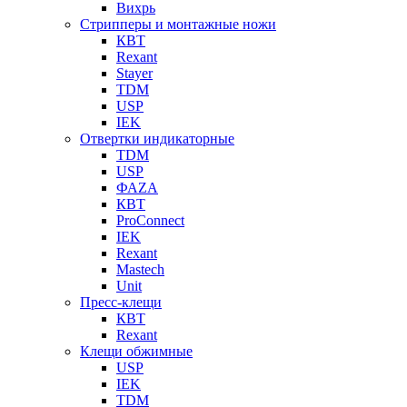
Вихрь
Стрипперы и монтажные ножи
КВТ
Rexant
Stayer
TDM
USP
IEK
Отвертки индикаторные
TDM
USP
ФАZА
КВТ
ProConnect
IEK
Rexant
Mastech
Unit
Пресс-клещи
КВТ
Rexant
Клещи обжимные
USP
IEK
TDM