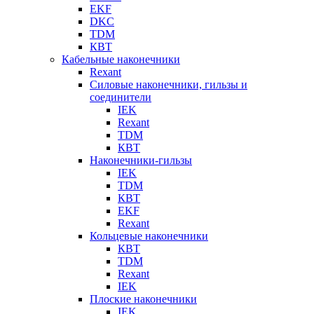
EKF
DKC
TDM
КВТ
Кабельные наконечники
Rexant
Силовые наконечники, гильзы и
соединители
IEK
Rexant
TDM
КВТ
Наконечники-гильзы
IEK
TDM
КВТ
EKF
Rexant
Кольцевые наконечники
КВТ
TDM
Rexant
IEK
Плоские наконечники
IEK