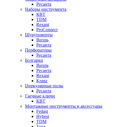
Ресанта
Наборы инструмента
КВТ
TDM
Rexant
ProConnect
Шуруповерты
Вихрь
Ресанта
Перфораторы
Ресанта
Болгарки
Вихрь
Ресанта
Rexant
Kranz
Циркулярные пилы
Ресанта
Гаечные ключи
КВТ
Монтажные инструменты и аксессуары
Fedast
Hybest
TDM
Toua