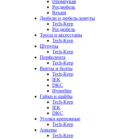
Промрукав
Росдюбель
Rexant
Дюбели и дюбель-хомуты
Tech-Krep
Росдюбель
Тросы и аксессуары
Tech-Krep
Шурупы
Tech-Krep
Перфолента
Tech-Krep
Винты и болты
Tech-Krep
IEK
DKC
Hyperline
Гайки и шайбы
Tech-Krep
IEK
DKC
Уголки крепежные
Tech-Krep
Анкеры
Tech-Krep