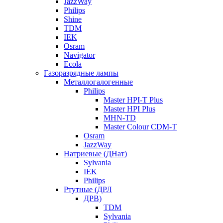
JazzWay
Philips
Shine
TDM
IEK
Osram
Navigator
Ecola
Газоразрядные лампы
Металлогалогенные
Philips
Master HPI-T Plus
Master HPI Plus
MHN-TD
Master Colour CDM-T
Osram
JazzWay
Натриевые (ДНат)
Sylvania
IEK
Philips
Ртутные (ДРЛ
ДРВ)
TDM
Sylvania