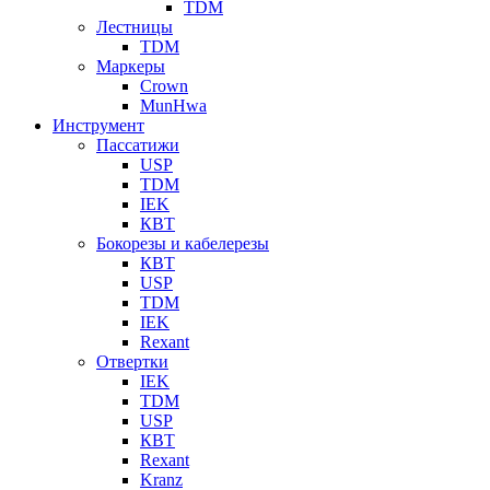
TDM
Лестницы
TDM
Маркеры
Crown
MunHwa
Инструмент
Пассатижи
USP
TDM
IEK
КВТ
Бокорезы и кабелерезы
КВТ
USP
TDM
IEK
Rexant
Отвертки
IEK
TDM
USP
КВТ
Rexant
Kranz