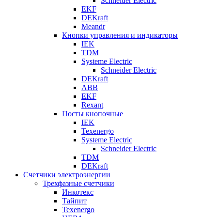
Schneider Electric
EKF
DEKraft
Meandr
Кнопки управления и индикаторы
IEK
TDM
Systeme Electric
Schneider Electric
DEKraft
ABB
EKF
Rexant
Посты кнопочные
IEK
Texenergo
Systeme Electric
Schneider Electric
TDM
DEKraft
Счетчики электроэнергии
Трехфазные счетчики
Инкотекс
Тайпит
Texenergo