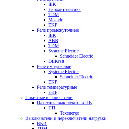
IEK
Евроавтоматика
TDM
Meandr
EKF
Реле промежуточные
IEK
ABB
TDM
Systeme Electric
Schneider Electric
DEKraft
Реле импульсные
Systeme Electric
Schneider Electric
EKF
Реле температурные
EKF
Пакетные выключатели
Пакетные выключатели ПВ
ПП
Texenergo
Выключатели и переключатели нагрузки
ВКИ
TDM