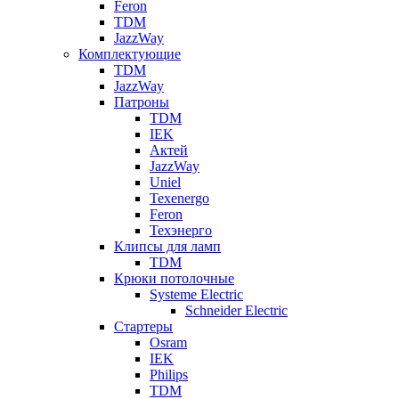
Feron
TDM
JazzWay
Комплектующие
TDM
JazzWay
Патроны
TDM
IEK
Актей
JazzWay
Uniel
Texenergo
Feron
Техэнерго
Клипсы для ламп
TDM
Крюки потолочные
Systeme Electric
Schneider Electric
Стартеры
Osram
IEK
Philips
TDM