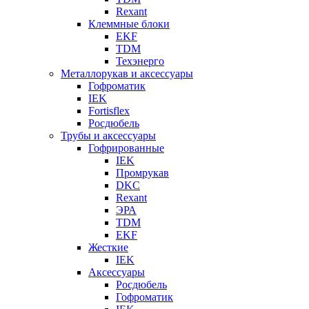
Rexant
Клеммные блоки
EKF
TDM
Техэнерго
Металлорукав и аксессуары
Гофроматик
IEK
Fortisflex
Росдюбель
Трубы и аксессуары
Гофрированные
IEK
Промрукав
DKC
Rexant
ЭРА
TDM
EKF
Жесткие
IEK
Аксессуары
Росдюбель
Гофроматик