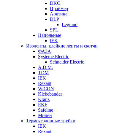
DKC
Праймер
Арктика
DLP
Legrand
SPL
Напольные
IEK
Изоленты, клейкие ленты и скотчи
ФАЗА
Systeme Electric
Schneider Electric
A.D.M.
TDM
IEK
Rexant
W-CON
Klebebander
Kranz
EKF
Safeline
Милен
Термоусадочные трубки
IEK
Rexant