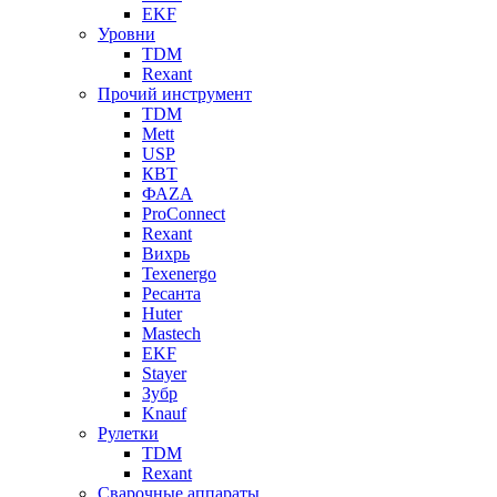
EKF
Уровни
TDM
Rexant
Прочий инструмент
TDM
Mett
USP
КВТ
ФАZА
ProConnect
Rexant
Вихрь
Texenergo
Ресанта
Huter
Mastech
EKF
Stayer
Зубр
Knauf
Рулетки
TDM
Rexant
Сварочные аппараты