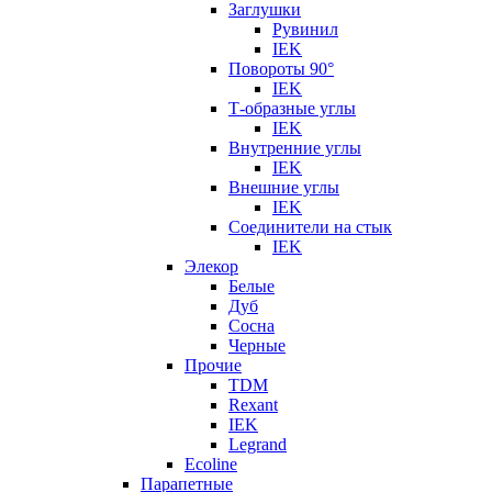
Заглушки
Рувинил
IEK
Повороты 90°
IEK
Т-образные углы
IEK
Внутренние углы
IEK
Внешние углы
IEK
Соединители на стык
IEK
Элекор
Белые
Дуб
Сосна
Черные
Прочие
TDM
Rexant
IEK
Legrand
Ecoline
Парапетные