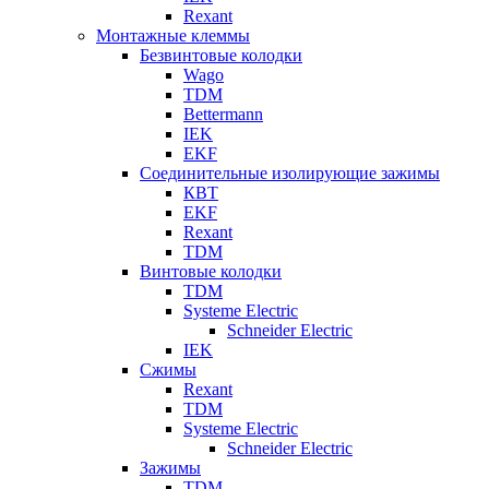
Rexant
Монтажные клеммы
Безвинтовые колодки
Wago
TDM
Bettermann
IEK
EKF
Соединительные изолирующие зажимы
КВТ
EKF
Rexant
TDM
Винтовые колодки
TDM
Systeme Electric
Schneider Electric
IEK
Сжимы
Rexant
TDM
Systeme Electric
Schneider Electric
Зажимы
TDM