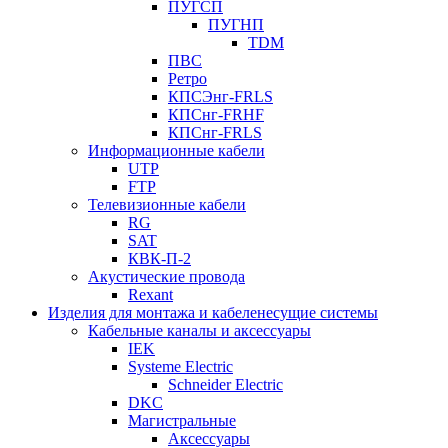
ПУГСП
ПУГНП
TDM
ПВС
Ретро
КПСЭнг-FRLS
КПСнг-FRHF
КПСнг-FRLS
Информационные кабели
UTP
FTP
Телевизионные кабели
RG
SAT
КВК-П-2
Акустические провода
Rexant
Изделия для монтажа и кабеленесущие системы
Кабельные каналы и аксессуары
IEK
Systeme Electric
Schneider Electric
DKC
Магистральные
Аксессуары