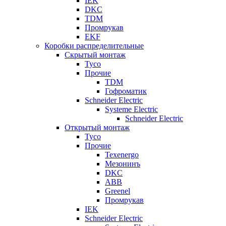
IEK
DKC
TDM
Промрукав
EKF
Коробки распределительные
Скрытый монтаж
Tyco
Прочие
TDM
Гофроматик
Schneider Electric
Systeme Electric
Schneider Electric
Открытый монтаж
Tyco
Прочие
Texenergo
Мезонинъ
DKC
ABB
Greenel
Промрукав
IEK
Schneider Electric