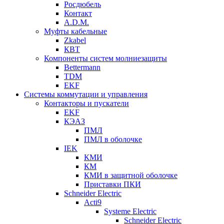
Росдюбель
Контакт
A.D.M.
Муфты кабельные
Zkabel
КВТ
Компоненты систем молниезащиты
Bettermann
TDM
EKF
Системы коммутации и управления
Контакторы и пускатели
EKF
КЭАЗ
ПМЛ
ПМЛ в оболочке
IEK
КМИ
КМ
КМИ в защитной оболочке
Приставки ПКИ
Schneider Electric
Acti9
Systeme Electric
Schneider Electric