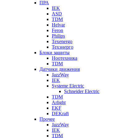
ПРА
IEK
ASD
TDM
Helvar
Feron
Philips
Texenergo
Техэнерго
Блоки защиты
Ноотехника
TDM
Датчики движения
JazzWay
IEK
Systeme Electric
Schneider Electric
TDM
Arlight
EKF
DEKraft
Прочее
JazzWay
IEK
TDM