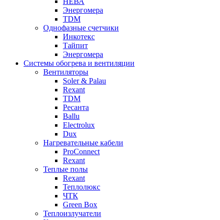
НЕВА
Энергомера
TDM
Однофазные счетчики
Инкотекс
Тайпит
Энергомера
Системы обогрева и вентиляции
Вентиляторы
Soler & Palau
Rexant
TDM
Ресанта
Ballu
Electrolux
Dux
Нагревательные кабели
ProConnect
Rexant
Теплые полы
Rexant
Теплолюкс
ЧТК
Green Box
Теплоизлучатели