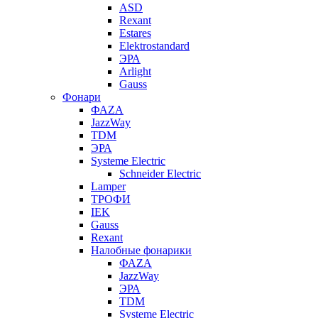
ASD
Rexant
Estares
Elektrostandard
ЭРА
Arlight
Gauss
Фонари
ФАZА
JazzWay
TDM
ЭРА
Systeme Electric
Schneider Electric
Lamper
ТРОФИ
IEK
Gauss
Rexant
Налобные фонарики
ФАZА
JazzWay
ЭРА
TDM
Systeme Electric