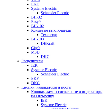
EKF
Systeme Electric
Schneider Electric
ВН-32
Easy9
ВН-102
Концевые выключатели
Texenergo
ВН-103
DEKraft
City9
MSD
DKC
Расцепители
IEK
Systeme Electric
Schneider Electric
EKF
DKC
Кнопки, индикаторы и посты
Кнопки, лампы сигнальные и индикаторы
на DIN-рейку
IEK
Systeme Electric