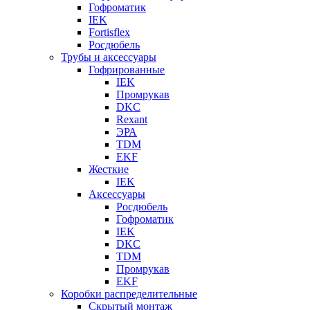
Гофроматик
IEK
Fortisflex
Росдюбель
Трубы и аксессуары
Гофрированные
IEK
Промрукав
DKC
Rexant
ЭРА
TDM
EKF
Жесткие
IEK
Аксессуары
Росдюбель
Гофроматик
IEK
DKC
TDM
Промрукав
EKF
Коробки распределительные
Скрытый монтаж