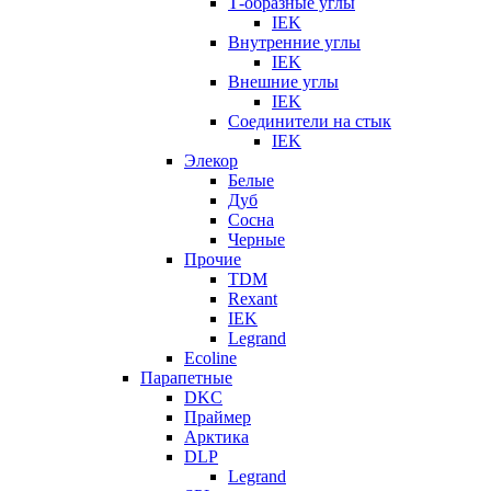
Т-образные углы
IEK
Внутренние углы
IEK
Внешние углы
IEK
Соединители на стык
IEK
Элекор
Белые
Дуб
Сосна
Черные
Прочие
TDM
Rexant
IEK
Legrand
Ecoline
Парапетные
DKC
Праймер
Арктика
DLP
Legrand