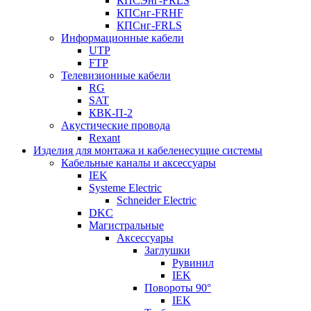
КПСЭнг-FRLS
КПСнг-FRHF
КПСнг-FRLS
Информационные кабели
UTP
FTP
Телевизионные кабели
RG
SAT
КВК-П-2
Акустические провода
Rexant
Изделия для монтажа и кабеленесущие системы
Кабельные каналы и аксессуары
IEK
Systeme Electric
Schneider Electric
DKC
Магистральные
Аксессуары
Заглушки
Рувинил
IEK
Повороты 90°
IEK