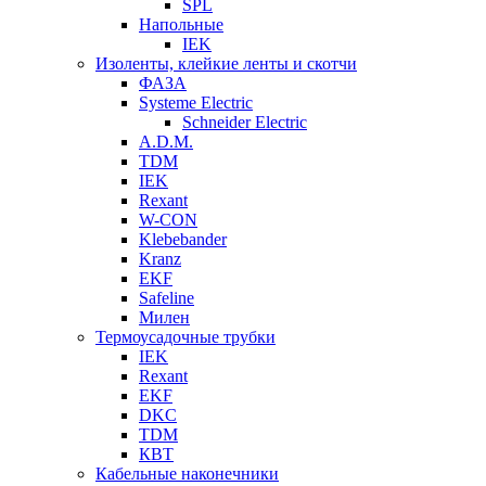
SPL
Напольные
IEK
Изоленты, клейкие ленты и скотчи
ФАЗА
Systeme Electric
Schneider Electric
A.D.M.
TDM
IEK
Rexant
W-CON
Klebebander
Kranz
EKF
Safeline
Милен
Термоусадочные трубки
IEK
Rexant
EKF
DKC
TDM
КВТ
Кабельные наконечники