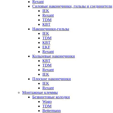
Rexant
Силовые наконечники, гильзы и соединители
IEK
Rexant
TDM
КВТ
Наконечники-гильзы
IEK
TDM
КВТ
EKF
Rexant
Кольцевые наконечники
КВТ
TDM
Rexant
IEK
Плоские наконечники
IEK
Rexant
Монтажные клеммы
Безвинтовые колодки
Wago
TDM
Bettermann