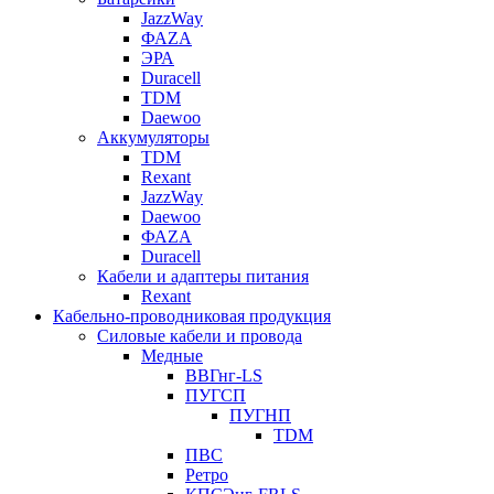
JazzWay
ФАZА
ЭРА
Duracell
TDM
Daewoo
Аккумуляторы
TDM
Rexant
JazzWay
Daewoo
ФАZА
Duracell
Кабели и адаптеры питания
Rexant
Кабельно-проводниковая продукция
Силовые кабели и провода
Медные
ВВГнг-LS
ПУГСП
ПУГНП
TDM
ПВС
Ретро