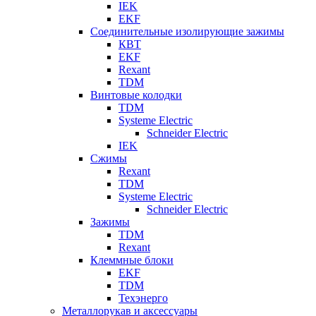
IEK
EKF
Соединительные изолирующие зажимы
КВТ
EKF
Rexant
TDM
Винтовые колодки
TDM
Systeme Electric
Schneider Electric
IEK
Сжимы
Rexant
TDM
Systeme Electric
Schneider Electric
Зажимы
TDM
Rexant
Клеммные блоки
EKF
TDM
Техэнерго
Металлорукав и аксессуары