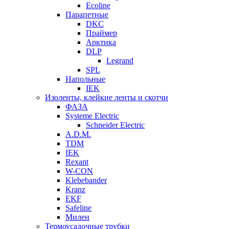
Ecoline
Парапетные
DKC
Праймер
Арктика
DLP
Legrand
SPL
Напольные
IEK
Изоленты, клейкие ленты и скотчи
ФАЗА
Systeme Electric
Schneider Electric
A.D.M.
TDM
IEK
Rexant
W-CON
Klebebander
Kranz
EKF
Safeline
Милен
Термоусадочные трубки