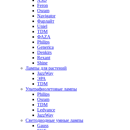
ASD
Feron
Osram
Navigator
Фарлайт
Uniel
TDM
ФАZА
Philips
Generica
Denkirs
Rexant
Shine
Лампы для растений
JazzWay
ЭРА
TDM
Ультрафиолетовые лампы
Philips
Osram
TDM
Ledvance
JazzWay
Светодиодные умные лампы
Gauss