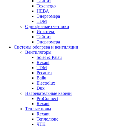
Тайпит
Texenergo
НЕВА
Энергомера
TDM
Однофазные счетчики
Инкотекс
Тайпит
Энергомера
Системы обогрева и вентиляции
Вентиляторы
Soler & Palau
Rexant
TDM
Ресанта
Ballu
Electrolux
Dux
Нагревательные кабели
ProConnect
Rexant
Теплые полы
Rexant
Теплолюкс
ЧТК