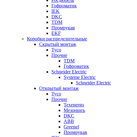
Росдюбель
Гофроматик
IEK
DKC
TDM
Промрукав
EKF
Коробки распределительные
Скрытый монтаж
Tyco
Прочие
TDM
Гофроматик
Schneider Electric
Systeme Electric
Schneider Electric
Открытый монтаж
Tyco
Прочие
Texenergo
Мезонинъ
DKC
ABB
Greenel
Промрукав