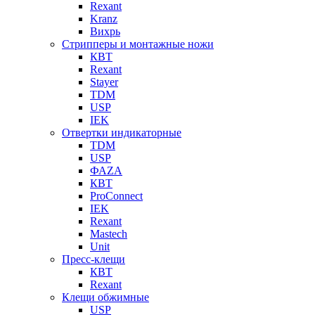
Rexant
Kranz
Вихрь
Стрипперы и монтажные ножи
КВТ
Rexant
Stayer
TDM
USP
IEK
Отвертки индикаторные
TDM
USP
ФАZА
КВТ
ProConnect
IEK
Rexant
Mastech
Unit
Пресс-клещи
КВТ
Rexant
Клещи обжимные
USP