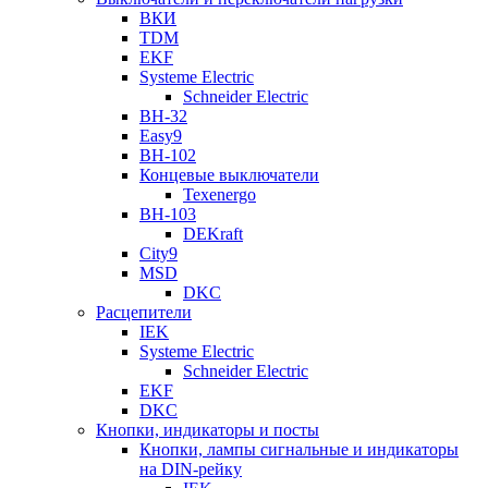
ВКИ
TDM
EKF
Systeme Electric
Schneider Electric
ВН-32
Easy9
ВН-102
Концевые выключатели
Texenergo
ВН-103
DEKraft
City9
MSD
DKC
Расцепители
IEK
Systeme Electric
Schneider Electric
EKF
DKC
Кнопки, индикаторы и посты
Кнопки, лампы сигнальные и индикаторы
на DIN-рейку