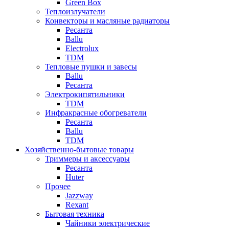
Green Box
Теплоизлучатели
Конвекторы и масляные радиаторы
Ресанта
Ballu
Electrolux
TDM
Тепловые пушки и завесы
Ballu
Ресанта
Электрокипятильники
TDM
Инфракрасные обогреватели
Ресанта
Ballu
TDM
Хозяйственно-бытовые товары
Триммеры и аксессуары
Ресанта
Huter
Прочее
Jazzway
Rexant
Бытовая техника
Чайники электрические