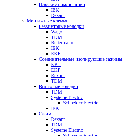
Плоские наконечники
IEK
Rexant
Монтажные клеммы
Безвинтовые колодки
Wago
TDM
Bettermann
IEK
EKF
Соединительные изолирующие зажимы
КВТ
EKF
Rexant
TDM
Винтовые колодки
TDM
Systeme Electric
Schneider Electric
IEK
Сжимы
Rexant
TDM
Systeme Electric
Schneider Electric