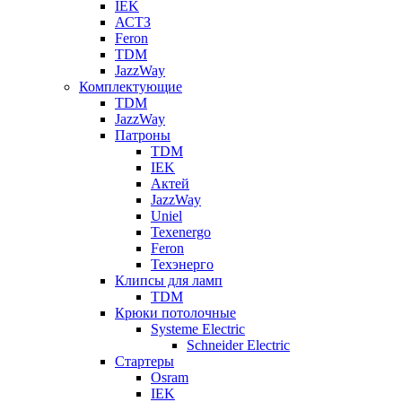
IEK
АСТЗ
Feron
TDM
JazzWay
Комплектующие
TDM
JazzWay
Патроны
TDM
IEK
Актей
JazzWay
Uniel
Texenergo
Feron
Техэнерго
Клипсы для ламп
TDM
Крюки потолочные
Systeme Electric
Schneider Electric
Стартеры
Osram
IEK