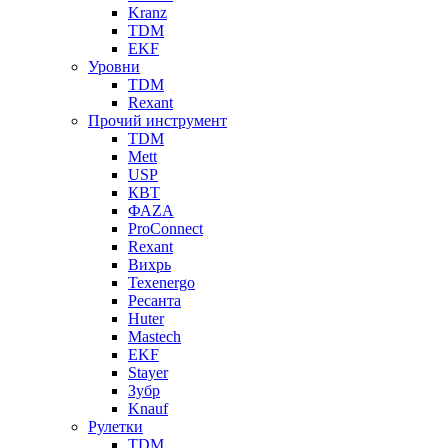
Kranz
TDM
EKF
Уровни
TDM
Rexant
Прочий инструмент
TDM
Mett
USP
КВТ
ФАZА
ProConnect
Rexant
Вихрь
Texenergo
Ресанта
Huter
Mastech
EKF
Stayer
Зубр
Knauf
Рулетки
TDM