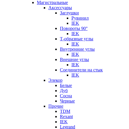
Магистральные
Аксессуары
Заглушки
Рувинил
IEK
Повороты 90°
IEK
Т-образные углы
IEK
Внутренние углы
IEK
Внешние углы
IEK
Соединители на стык
IEK
Элекор
Белые
Дуб
Сосна
Черные
Прочие
TDM
Rexant
IEK
Legrand