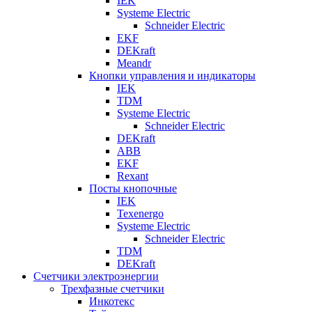
IEK
Systeme Electric
Schneider Electric
EKF
DEKraft
Meandr
Кнопки управления и индикаторы
IEK
TDM
Systeme Electric
Schneider Electric
DEKraft
ABB
EKF
Rexant
Посты кнопочные
IEK
Texenergo
Systeme Electric
Schneider Electric
TDM
DEKraft
Счетчики электроэнергии
Трехфазные счетчики
Инкотекс