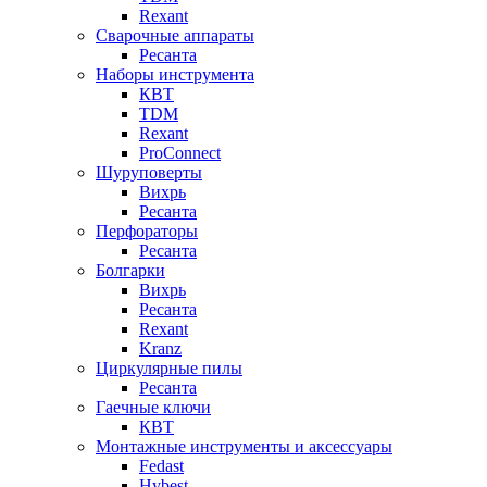
Rexant
Сварочные аппараты
Ресанта
Наборы инструмента
КВТ
TDM
Rexant
ProConnect
Шуруповерты
Вихрь
Ресанта
Перфораторы
Ресанта
Болгарки
Вихрь
Ресанта
Rexant
Kranz
Циркулярные пилы
Ресанта
Гаечные ключи
КВТ
Монтажные инструменты и аксессуары
Fedast
Hybest