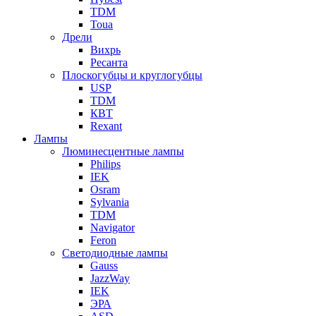
TDM
Toua
Дрели
Вихрь
Ресанта
Плоскогубцы и круглогубцы
USP
TDM
КВТ
Rexant
Лампы
Люминесцентные лампы
Philips
IEK
Osram
Sylvania
TDM
Navigator
Feron
Светодиодные лампы
Gauss
JazzWay
IEK
ЭРА