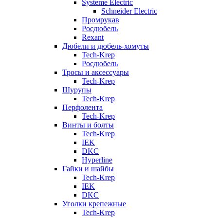
Systeme Electric
Schneider Electric
Промрукав
Росдюбель
Rexant
Дюбели и дюбель-хомуты
Tech-Krep
Росдюбель
Тросы и аксессуары
Tech-Krep
Шурупы
Tech-Krep
Перфолента
Tech-Krep
Винты и болты
Tech-Krep
IEK
DKC
Hyperline
Гайки и шайбы
Tech-Krep
IEK
DKC
Уголки крепежные
Tech-Krep