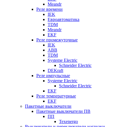
Meandr
Реле времени
IEK
Евроавтоматика
TDM
Meandr
EKF
Реле промежуточные
IEK
ABB
TDM
Systeme Electric
Schneider Electric
DEKraft
Реле импульсные
Systeme Electric
Schneider Electric
EKF
Реле температурные
EKF
Пакетные выключатели
Пакетные выключатели ПВ
ПП
Texenergo
Выключатели и переключатели нагрузки