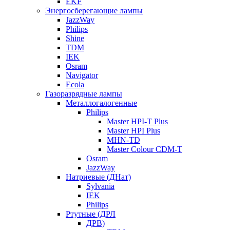
EKF
Энергосберегающие лампы
JazzWay
Philips
Shine
TDM
IEK
Osram
Navigator
Ecola
Газоразрядные лампы
Металлогалогенные
Philips
Master HPI-T Plus
Master HPI Plus
MHN-TD
Master Colour CDM-T
Osram
JazzWay
Натриевые (ДНат)
Sylvania
IEK
Philips
Ртутные (ДРЛ
ДРВ)