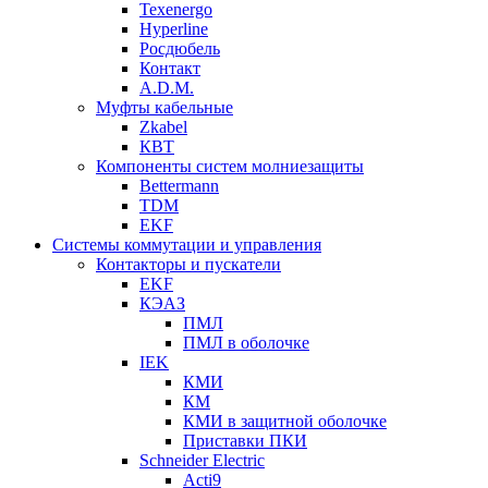
Texenergo
Hyperline
Росдюбель
Контакт
A.D.M.
Муфты кабельные
Zkabel
КВТ
Компоненты систем молниезащиты
Bettermann
TDM
EKF
Системы коммутации и управления
Контакторы и пускатели
EKF
КЭАЗ
ПМЛ
ПМЛ в оболочке
IEK
КМИ
КМ
КМИ в защитной оболочке
Приставки ПКИ
Schneider Electric
Acti9