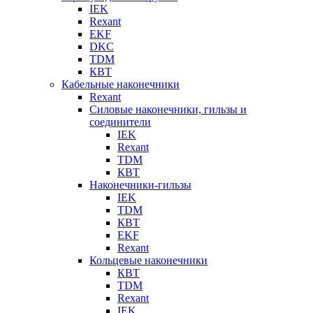
IEK
Rexant
EKF
DKC
TDM
КВТ
Кабельные наконечники
Rexant
Силовые наконечники, гильзы и
соединители
IEK
Rexant
TDM
КВТ
Наконечники-гильзы
IEK
TDM
КВТ
EKF
Rexant
Кольцевые наконечники
КВТ
TDM
Rexant
IEK