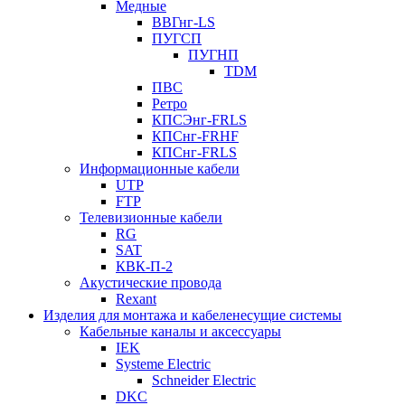
Медные
ВВГнг-LS
ПУГСП
ПУГНП
TDM
ПВС
Ретро
КПСЭнг-FRLS
КПСнг-FRHF
КПСнг-FRLS
Информационные кабели
UTP
FTP
Телевизионные кабели
RG
SAT
КВК-П-2
Акустические провода
Rexant
Изделия для монтажа и кабеленесущие системы
Кабельные каналы и аксессуары
IEK
Systeme Electric
Schneider Electric
DKC