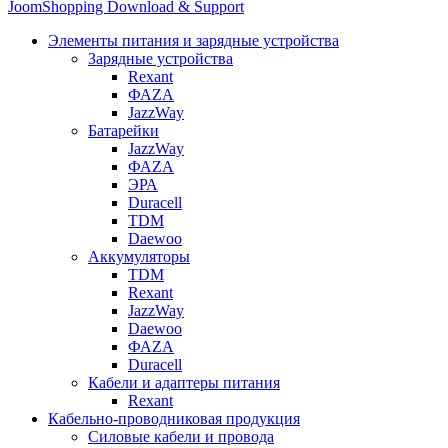
JoomShopping Download & Support
Элементы питания и зарядные устройства
Зарядные устройства
Rexant
ФАZА
JazzWay
Батарейки
JazzWay
ФАZА
ЭРА
Duracell
TDM
Daewoo
Аккумуляторы
TDM
Rexant
JazzWay
Daewoo
ФАZА
Duracell
Кабели и адаптеры питания
Rexant
Кабельно-проводниковая продукция
Силовые кабели и провода