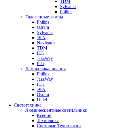
TDM
Sylvania
Philips
Галогенные лампы
Philips
Osram
Sylvania
ЭРА
Navigator
TDM
IEK
JazzWay
Pila
Лампы накаливания
Philips
JazzWay
IEK
ЭРА
Osram
Uniel
Светотехника
Люминесцентные светильники
Ксенон
Технолюкс
Световые Технологии