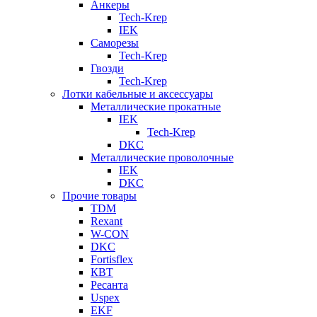
Анкеры
Tech-Krep
IEK
Саморезы
Tech-Krep
Гвозди
Tech-Krep
Лотки кабельные и аксессуары
Металлические прокатные
IEK
Tech-Krep
DKC
Металлические проволочные
IEK
DKC
Прочие товары
TDM
Rexant
W-CON
DKC
Fortisflex
КВТ
Ресанта
Uspex
EKF