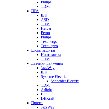
Philips
TDM
ПРА
IEK
ASD
TDM
Helvar
Feron
Philips
Texenergo
Техэнерго
Блоки защиты
Ноотехника
TDM
Датчики движения
JazzWay
IEK
Systeme Electric
Schneider Electric
TDM
Arlight
EKF
DEKraft
Прочее
JazzWay