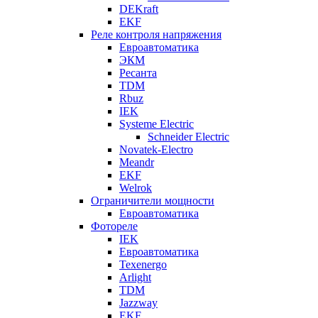
DEKraft
EKF
Реле контроля напряжения
Евроавтоматика
ЭКМ
Ресанта
TDM
Rbuz
IEK
Systeme Electric
Schneider Electric
Novatek-Electro
Meandr
EKF
Welrok
Ограничители мощности
Евроавтоматика
Фотореле
IEK
Евроавтоматика
Texenergo
Arlight
TDM
Jazzway
EKF