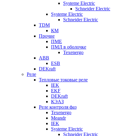
Systeme Electric
Schneider Electric
Systeme Electric
Schneider Electric
TDM
КМ
Прочие
ПМЕ
ПМЛ в оболочке
Texenergo
ABB
ESB
DEKraft
Реле
Тепловые токовые реле
IEK
EKF
DEKraft
КЭАЗ
Реле контроля фаз
Texenergo
Meandr
IEK
Systeme Electric
Schneider Electric