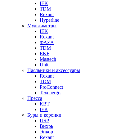
IEK
TDM
Rexant
Hyperline
Мультиметры
IEK
Rexant
ФАZА
TDM
EKF
Mastech
Unit
Паяльники и аксессуары
Rexant
TDM
ProConnect
Texenergo
Пресса
КВТ
IEK
Буры и коронки
USP
Вихрь
Энкор
Rexant