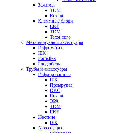
Зажимы
TDM
Rexant
Клеммные блоки
EKF
TDM
Техэнерго
Металлорукав и аксессуары
Гофроматик
IEK
Fortisflex
Росдюбель
Трубы и аксессуары
Гофрированные
IEK
Промрукав
DKC
Rexant
ЭРА
TDM
EKF
Жесткие
IEK
Аксессуары