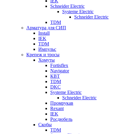
IEK
Schneider Electric
Systeme Electric
Schneider Electric
TDM
Арматура для СИП
Install
IEK
TDM
Импульс
Крепеж и тросы
Хомуты
Fortisflex
Navigator
КВТ
TDM
DKC
Systeme Electric
Schneider Electric
Промрукав
Rexant
IEK
Росдюбель
Скобы
TDM