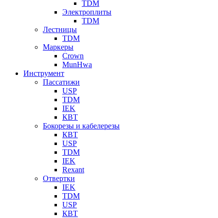
TDM
Электроплиты
TDM
Лестницы
TDM
Маркеры
Crown
MunHwa
Инструмент
Пассатижи
USP
TDM
IEK
КВТ
Бокорезы и кабелерезы
КВТ
USP
TDM
IEK
Rexant
Отвертки
IEK
TDM
USP
КВТ