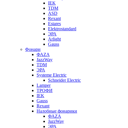
IEK
TDM
ASD
Rexant
Estares
Elektrostandard
ЭРА
Arlight
Gauss
Фонари
ФАZА
JazzWay
TDM
ЭРА
Systeme Electric
Schneider Electric
Lamper
ТРОФИ
IEK
Gauss
Rexant
Налобные фонарики
ФАZА
JazzWay
ЭРА