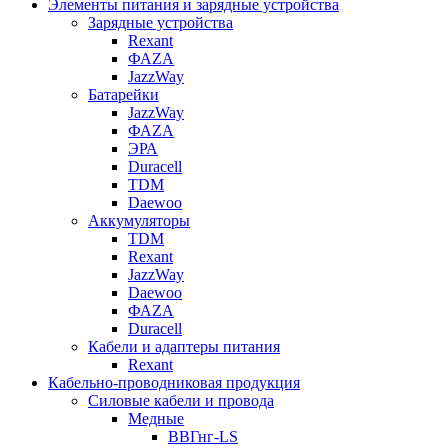
Элементы питания и зарядные устройства
Зарядные устройства
Rexant
ФАZА
JazzWay
Батарейки
JazzWay
ФАZА
ЭРА
Duracell
TDM
Daewoo
Аккумуляторы
TDM
Rexant
JazzWay
Daewoo
ФАZА
Duracell
Кабели и адаптеры питания
Rexant
Кабельно-проводниковая продукция
Силовые кабели и провода
Медные
ВВГнг-LS