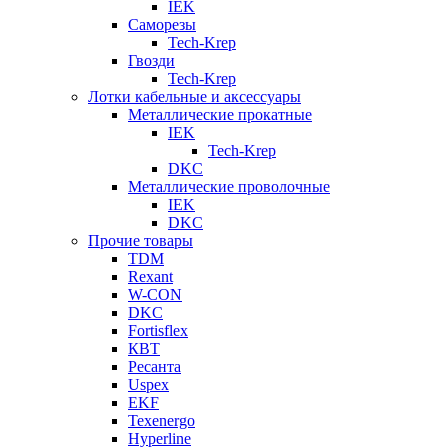
IEK
Саморезы
Tech-Krep
Гвозди
Tech-Krep
Лотки кабельные и аксессуары
Металлические прокатные
IEK
Tech-Krep
DKC
Металлические проволочные
IEK
DKC
Прочие товары
TDM
Rexant
W-CON
DKC
Fortisflex
КВТ
Ресанта
Uspex
EKF
Texenergo
Hyperline