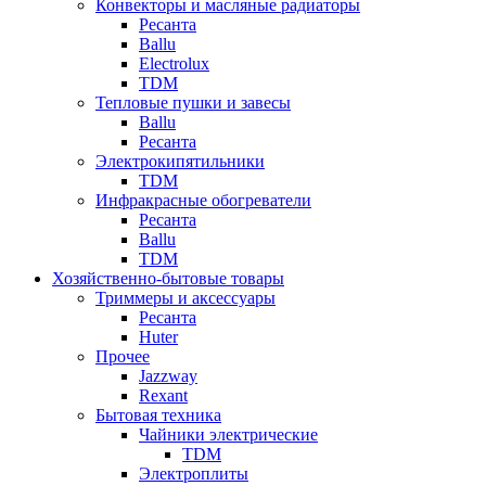
Конвекторы и масляные радиаторы
Ресанта
Ballu
Electrolux
TDM
Тепловые пушки и завесы
Ballu
Ресанта
Электрокипятильники
TDM
Инфракрасные обогреватели
Ресанта
Ballu
TDM
Хозяйственно-бытовые товары
Триммеры и аксессуары
Ресанта
Huter
Прочее
Jazzway
Rexant
Бытовая техника
Чайники электрические
TDM
Электроплиты