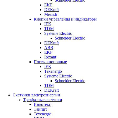
Schneider Electric
EKF
DEKraft
Meandr
Кнопки управления и индикаторы
IEK
TDM
Systeme Electric
Schneider Electric
DEKraft
ABB
EKF
Rexant
Посты кнопочные
IEK
Texenergo
Systeme Electric
Schneider Electric
TDM
DEKraft
Счетчики электроэнергии
Трехфазные счетчики
Инкотекс
Тайпит
Texenergo