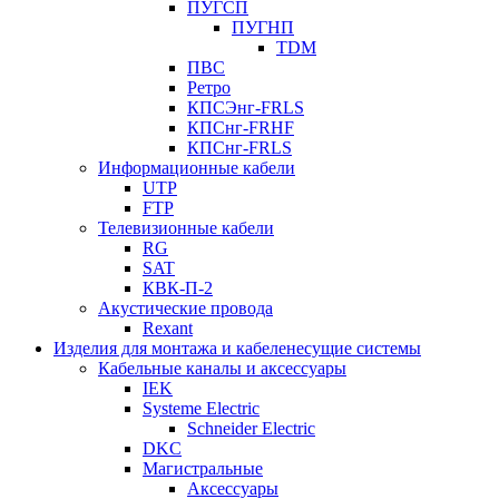
ПУГСП
ПУГНП
TDM
ПВС
Ретро
КПСЭнг-FRLS
КПСнг-FRHF
КПСнг-FRLS
Информационные кабели
UTP
FTP
Телевизионные кабели
RG
SAT
КВК-П-2
Акустические провода
Rexant
Изделия для монтажа и кабеленесущие системы
Кабельные каналы и аксессуары
IEK
Systeme Electric
Schneider Electric
DKC
Магистральные
Аксессуары