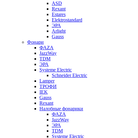
ASD
Rexant
Estares
Elektrostandard
ЭРА
Arlight
Gauss
Фонари
ФАZА
JazzWay
TDM
ЭРА
Systeme Electric
Schneider Electric
Lamper
ТРОФИ
IEK
Gauss
Rexant
Налобные фонарики
ФАZА
JazzWay
ЭРА
TDM
Systeme Electric