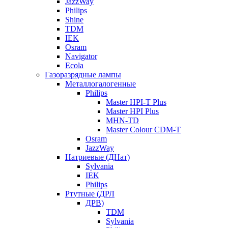
JazzWay
Philips
Shine
TDM
IEK
Osram
Navigator
Ecola
Газоразрядные лампы
Металлогалогенные
Philips
Master HPI-T Plus
Master HPI Plus
MHN-TD
Master Colour CDM-T
Osram
JazzWay
Натриевые (ДНат)
Sylvania
IEK
Philips
Ртутные (ДРЛ
ДРВ)
TDM
Sylvania