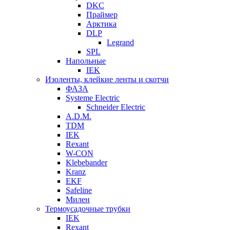
DKC
Праймер
Арктика
DLP
Legrand
SPL
Напольные
IEK
Изоленты, клейкие ленты и скотчи
ФАЗА
Systeme Electric
Schneider Electric
A.D.M.
TDM
IEK
Rexant
W-CON
Klebebander
Kranz
EKF
Safeline
Милен
Термоусадочные трубки
IEK
Rexant