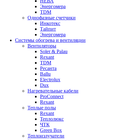
НЕВА
Энергомера
TDM
Однофазные счетчики
Инкотекс
Тайпит
Энергомера
Системы обогрева и вентиляции
Вентиляторы
Soler & Palau
Rexant
TDM
Ресанта
Ballu
Electrolux
Dux
Нагревательные кабели
ProConnect
Rexant
Теплые полы
Rexant
Теплолюкс
ЧТК
Green Box
Теплоизлучатели