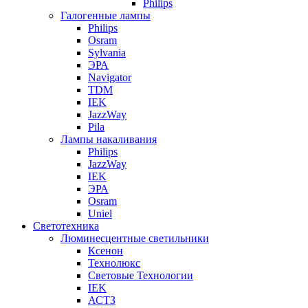
Philips
Галогенные лампы
Philips
Osram
Sylvania
ЭРА
Navigator
TDM
IEK
JazzWay
Pila
Лампы накаливания
Philips
JazzWay
IEK
ЭРА
Osram
Uniel
Светотехника
Люминесцентные светильники
Ксенон
Технолюкс
Световые Технологии
IEK
АСТЗ