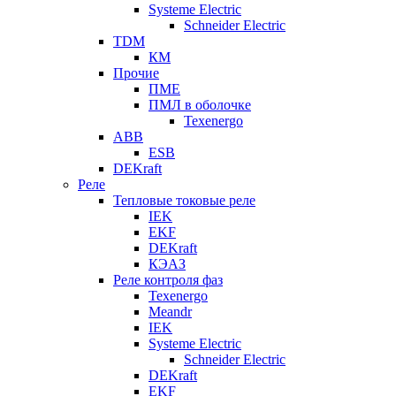
Systeme Electric
Schneider Electric
TDM
КМ
Прочие
ПМЕ
ПМЛ в оболочке
Texenergo
ABB
ESB
DEKraft
Реле
Тепловые токовые реле
IEK
EKF
DEKraft
КЭАЗ
Реле контроля фаз
Texenergo
Meandr
IEK
Systeme Electric
Schneider Electric
DEKraft
EKF