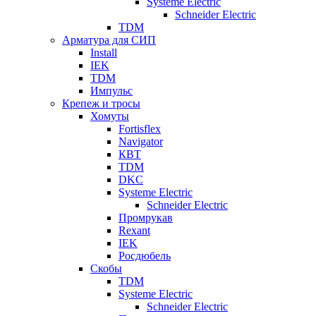
Systeme Electric
Schneider Electric
TDM
Арматура для СИП
Install
IEK
TDM
Импульс
Крепеж и тросы
Хомуты
Fortisflex
Navigator
КВТ
TDM
DKC
Systeme Electric
Schneider Electric
Промрукав
Rexant
IEK
Росдюбель
Скобы
TDM
Systeme Electric
Schneider Electric