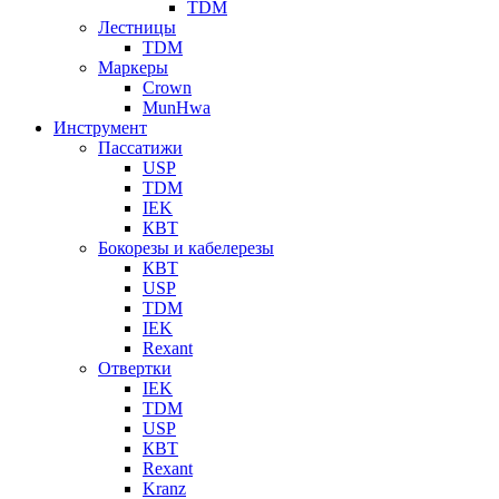
TDM
Лестницы
TDM
Маркеры
Crown
MunHwa
Инструмент
Пассатижи
USP
TDM
IEK
КВТ
Бокорезы и кабелерезы
КВТ
USP
TDM
IEK
Rexant
Отвертки
IEK
TDM
USP
КВТ
Rexant
Kranz