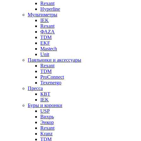
Rexant
Hyperline
Мультиметры
IEK
Rexant
ФАZА
TDM
EKF
Mastech
Unit
Паяльники и аксессуары
Rexant
TDM
ProConnect
Texenergo
Пресса
КВТ
IEK
Буры и коронки
USP
Вихрь
Энкор
Rexant
Kranz
TDM