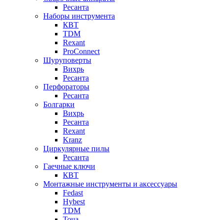
Ресанта
Наборы инструмента
КВТ
TDM
Rexant
ProConnect
Шуруповерты
Вихрь
Ресанта
Перфораторы
Ресанта
Болгарки
Вихрь
Ресанта
Rexant
Kranz
Циркулярные пилы
Ресанта
Гаечные ключи
КВТ
Монтажные инструменты и аксессуары
Fedast
Hybest
TDM
Toua