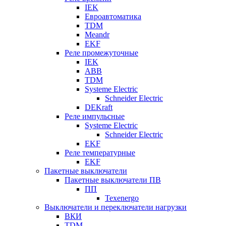
IEK
Евроавтоматика
TDM
Meandr
EKF
Реле промежуточные
IEK
ABB
TDM
Systeme Electric
Schneider Electric
DEKraft
Реле импульсные
Systeme Electric
Schneider Electric
EKF
Реле температурные
EKF
Пакетные выключатели
Пакетные выключатели ПВ
ПП
Texenergo
Выключатели и переключатели нагрузки
ВКИ
TDM