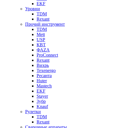
EKF
Уровни
TDM
Rexant
Прочий инструмент
TDM
Mett
USP
КВТ
ФАZА
ProConnect
Rexant
Вихрь
Texenergo
Ресанта
Huter
Mastech
EKF
Stayer
Зубр
Knauf
Рулетки
TDM
Rexant
Сварочные аппараты