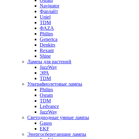
Osram
Navigator
Фарлайт
Uniel
TDM
ФАZА
Philips
Generica
Denkirs
Rexant
Shine
Лампы для растений
JazzWay
ЭРА
TDM
Ультрафиолетовые лампы
Philips
Osram
TDM
Ledvance
JazzWay
Светодиодные умные лампы
Gauss
EKF
Энергосберегающие лампы