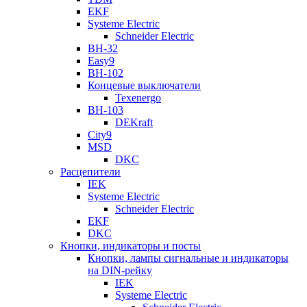
EKF
Systeme Electric
Schneider Electric
ВН-32
Easy9
ВН-102
Концевые выключатели
Texenergo
ВН-103
DEKraft
City9
MSD
DKC
Расцепители
IEK
Systeme Electric
Schneider Electric
EKF
DKC
Кнопки, индикаторы и посты
Кнопки, лампы сигнальные и индикаторы
на DIN-рейку
IEK
Systeme Electric