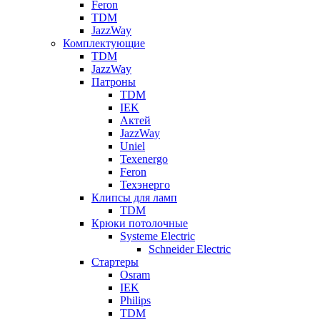
Feron
TDM
JazzWay
Комплектующие
TDM
JazzWay
Патроны
TDM
IEK
Актей
JazzWay
Uniel
Texenergo
Feron
Техэнерго
Клипсы для ламп
TDM
Крюки потолочные
Systeme Electric
Schneider Electric
Стартеры
Osram
IEK
Philips
TDM