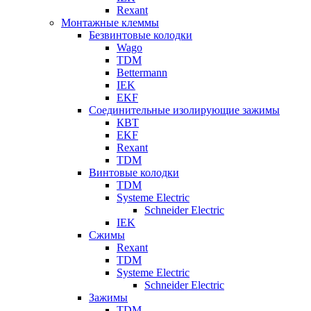
Rexant
Монтажные клеммы
Безвинтовые колодки
Wago
TDM
Bettermann
IEK
EKF
Соединительные изолирующие зажимы
КВТ
EKF
Rexant
TDM
Винтовые колодки
TDM
Systeme Electric
Schneider Electric
IEK
Сжимы
Rexant
TDM
Systeme Electric
Schneider Electric
Зажимы
TDM