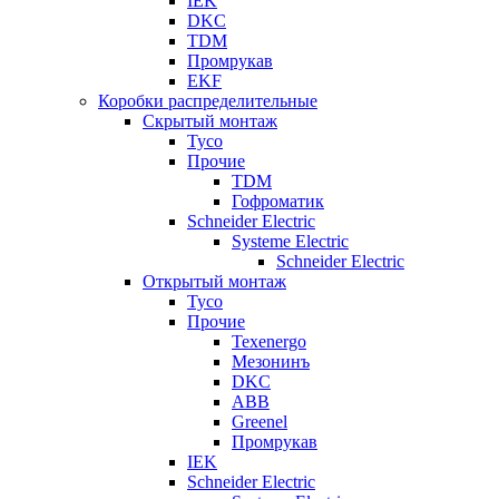
IEK
DKC
TDM
Промрукав
EKF
Коробки распределительные
Скрытый монтаж
Tyco
Прочие
TDM
Гофроматик
Schneider Electric
Systeme Electric
Schneider Electric
Открытый монтаж
Tyco
Прочие
Texenergo
Мезонинъ
DKC
ABB
Greenel
Промрукав
IEK
Schneider Electric