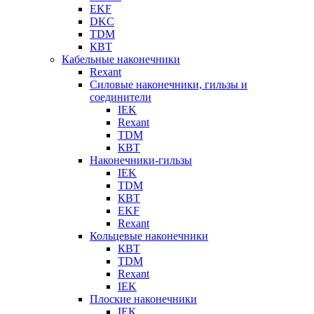
EKF
DKC
TDM
КВТ
Кабельные наконечники
Rexant
Силовые наконечники, гильзы и
соединители
IEK
Rexant
TDM
КВТ
Наконечники-гильзы
IEK
TDM
КВТ
EKF
Rexant
Кольцевые наконечники
КВТ
TDM
Rexant
IEK
Плоские наконечники
IEK