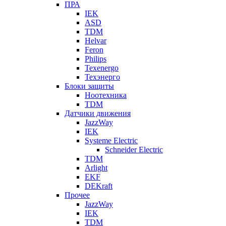
ПРА
IEK
ASD
TDM
Helvar
Feron
Philips
Texenergo
Техэнерго
Блоки защиты
Ноотехника
TDM
Датчики движения
JazzWay
IEK
Systeme Electric
Schneider Electric
TDM
Arlight
EKF
DEKraft
Прочее
JazzWay
IEK
TDM