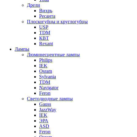
Дрели
Вихрь
Ресанта
Плоскогубцы и круглогубцы
USP
TDM
КВТ
Rexant
Лампы
Люминесцентные лампы
Philips
IEK
Osram
Sylvania
TDM
Navigator
Feron
Светодиодные лампы
Gauss
JazzWay
IEK
ЭРА
ASD
Feron