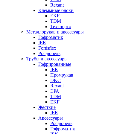
Rexant
Клеммные блоки
EKF
TDM
Техэнерго
Металлорукав и аксессуары
Гофроматик
IEK
Fortisflex
Росдюбель
Трубы и аксессуары
Гофрированные
IEK
Промрукав
DKC
Rexant
ЭРА
TDM
EKF
Жесткие
IEK
Аксессуары
Росдюбель
Гофроматик