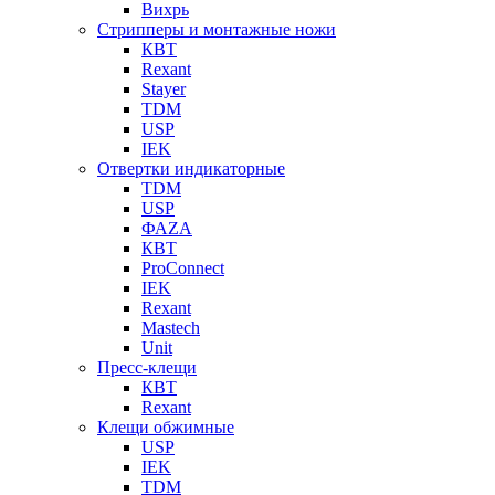
Вихрь
Стрипперы и монтажные ножи
КВТ
Rexant
Stayer
TDM
USP
IEK
Отвертки индикаторные
TDM
USP
ФАZА
КВТ
ProConnect
IEK
Rexant
Mastech
Unit
Пресс-клещи
КВТ
Rexant
Клещи обжимные
USP
IEK
TDM