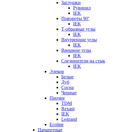
Заглушки
Рувинил
IEK
Повороты 90°
IEK
Т-образные углы
IEK
Внутренние углы
IEK
Внешние углы
IEK
Соединители на стык
IEK
Элекор
Белые
Дуб
Сосна
Черные
Прочие
TDM
Rexant
IEK
Legrand
Ecoline
Парапетные