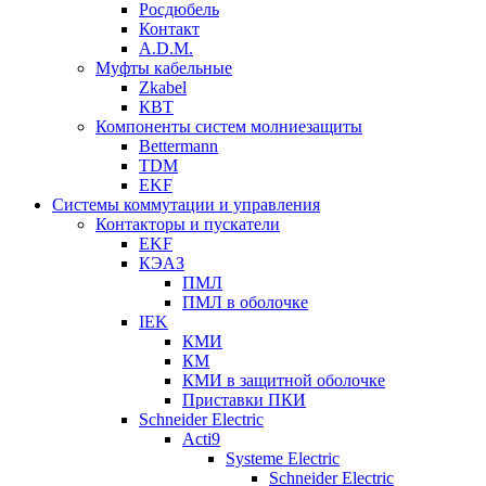
Росдюбель
Контакт
A.D.M.
Муфты кабельные
Zkabel
КВТ
Компоненты систем молниезащиты
Bettermann
TDM
EKF
Системы коммутации и управления
Контакторы и пускатели
EKF
КЭАЗ
ПМЛ
ПМЛ в оболочке
IEK
КМИ
КМ
КМИ в защитной оболочке
Приставки ПКИ
Schneider Electric
Acti9
Systeme Electric
Schneider Electric