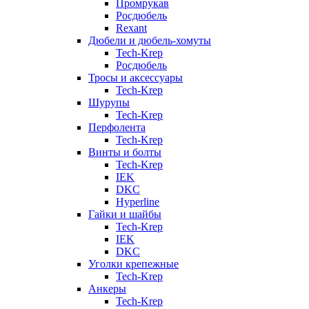
Промрукав
Росдюбель
Rexant
Дюбели и дюбель-хомуты
Tech-Krep
Росдюбель
Тросы и аксессуары
Tech-Krep
Шурупы
Tech-Krep
Перфолента
Tech-Krep
Винты и болты
Tech-Krep
IEK
DKC
Hyperline
Гайки и шайбы
Tech-Krep
IEK
DKC
Уголки крепежные
Tech-Krep
Анкеры
Tech-Krep