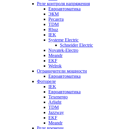
Реле контроля напряжения
Евроавтоматика
ЭКМ
Ресанта
TDM
Rbuz
IEK
Systeme Electric
Schneider Electric
Novatek-Electro
Meandr
EKF
Welrok
Ограничители мощности
Евроавтоматика
Фотореле
IEK
Евроавтоматика
Texenergo
Arlight
TDM
Jazzway
EKF
Meandr
Реле времени