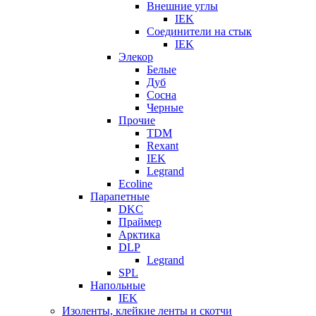
Внешние углы
IEK
Соединители на стык
IEK
Элекор
Белые
Дуб
Сосна
Черные
Прочие
TDM
Rexant
IEK
Legrand
Ecoline
Парапетные
DKC
Праймер
Арктика
DLP
Legrand
SPL
Напольные
IEK
Изоленты, клейкие ленты и скотчи