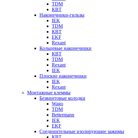
TDM
КВТ
Наконечники-гильзы
IEK
TDM
КВТ
EKF
Rexant
Кольцевые наконечники
КВТ
TDM
Rexant
IEK
Плоские наконечники
IEK
Rexant
Монтажные клеммы
Безвинтовые колодки
Wago
TDM
Bettermann
IEK
EKF
Соединительные изолирующие зажимы
КВТ