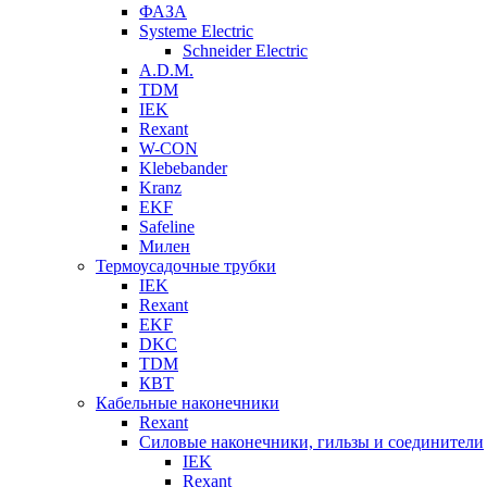
ФАЗА
Systeme Electric
Schneider Electric
A.D.M.
TDM
IEK
Rexant
W-CON
Klebebander
Kranz
EKF
Safeline
Милен
Термоусадочные трубки
IEK
Rexant
EKF
DKC
TDM
КВТ
Кабельные наконечники
Rexant
Силовые наконечники, гильзы и соединители
IEK
Rexant