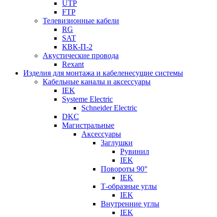
UTP
FTP
Телевизионные кабели
RG
SAT
КВК-П-2
Акустические провода
Rexant
Изделия для монтажа и кабеленесущие системы
Кабельные каналы и аксессуары
IEK
Systeme Electric
Schneider Electric
DKC
Магистральные
Аксессуары
Заглушки
Рувинил
IEK
Повороты 90°
IEK
Т-образные углы
IEK
Внутренние углы
IEK