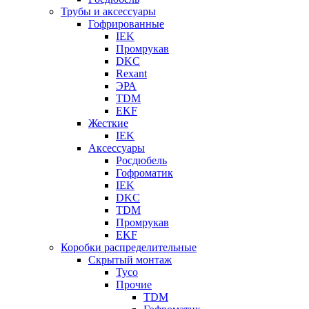
Трубы и аксессуары
Гофрированные
IEK
Промрукав
DKC
Rexant
ЭРА
TDM
EKF
Жесткие
IEK
Аксессуары
Росдюбель
Гофроматик
IEK
DKC
TDM
Промрукав
EKF
Коробки распределительные
Скрытый монтаж
Tyco
Прочие
TDM