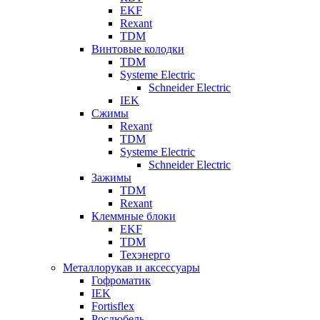
EKF
Rexant
TDM
Винтовые колодки
TDM
Systeme Electric
Schneider Electric
IEK
Сжимы
Rexant
TDM
Systeme Electric
Schneider Electric
Зажимы
TDM
Rexant
Клеммные блоки
EKF
TDM
Техэнерго
Металлорукав и аксессуары
Гофроматик
IEK
Fortisflex
Росдюбель