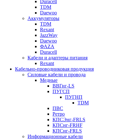
Duracell
TDM
Daewoo
Аккумуляторы
TDM
Rexant
JazzWay
Daewoo
ФАZА
Duracell
Кабели и адаптеры питания
Rexant
Кабельно-проводниковая продукция
Силовые кабели и провода
Медные
ВВГнг-LS
ПУГСП
ПУГНП
TDM
ПВС
Ретро
КПСЭнг-FRLS
КПСнг-FRHF
КПСнг-FRLS
Информационные кабели