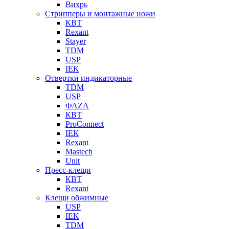
Вихрь
Стрипперы и монтажные ножи
КВТ
Rexant
Stayer
TDM
USP
IEK
Отвертки индикаторные
TDM
USP
ФАZА
КВТ
ProConnect
IEK
Rexant
Mastech
Unit
Пресс-клещи
КВТ
Rexant
Клещи обжимные
USP
IEK
TDM