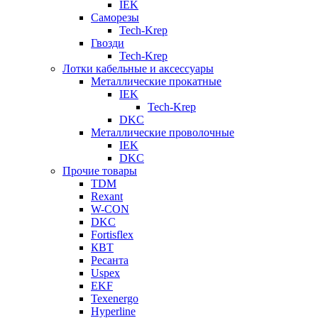
IEK
Саморезы
Tech-Krep
Гвозди
Tech-Krep
Лотки кабельные и аксессуары
Металлические прокатные
IEK
Tech-Krep
DKC
Металлические проволочные
IEK
DKC
Прочие товары
TDM
Rexant
W-CON
DKC
Fortisflex
КВТ
Ресанта
Uspex
EKF
Texenergo
Hyperline