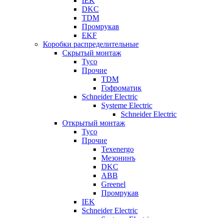
IEK
DKC
TDM
Промрукав
EKF
Коробки распределительные
Скрытый монтаж
Tyco
Прочие
TDM
Гофроматик
Schneider Electric
Systeme Electric
Schneider Electric
Открытый монтаж
Tyco
Прочие
Texenergo
Мезонинъ
DKC
ABB
Greenel
Промрукав
IEK
Schneider Electric