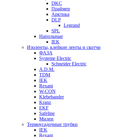
DKC
Праймер
Арктика
DLP
Legrand
SPL
Напольные
IEK
Изоленты, клейкие ленты и скотчи
ФАЗА
Systeme Electric
Schneider Electric
A.D.M.
TDM
IEK
Rexant
W-CON
Klebebander
Kranz
EKF
Safeline
Милен
Термоусадочные трубки
IEK
Rexant