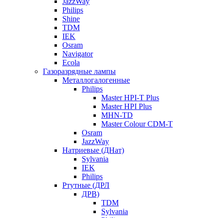
JazzWay
Philips
Shine
TDM
IEK
Osram
Navigator
Ecola
Газоразрядные лампы
Металлогалогенные
Philips
Master HPI-T Plus
Master HPI Plus
MHN-TD
Master Colour CDM-T
Osram
JazzWay
Натриевые (ДНат)
Sylvania
IEK
Philips
Ртутные (ДРЛ
ДРВ)
TDM
Sylvania