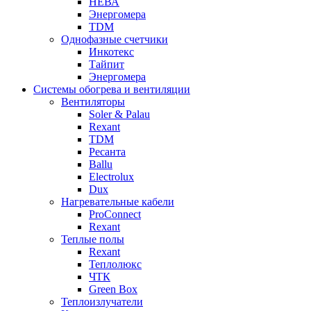
НЕВА
Энергомера
TDM
Однофазные счетчики
Инкотекс
Тайпит
Энергомера
Системы обогрева и вентиляции
Вентиляторы
Soler & Palau
Rexant
TDM
Ресанта
Ballu
Electrolux
Dux
Нагревательные кабели
ProConnect
Rexant
Теплые полы
Rexant
Теплолюкс
ЧТК
Green Box
Теплоизлучатели