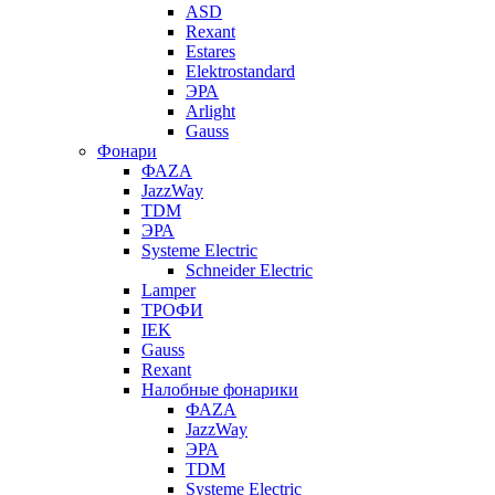
ASD
Rexant
Estares
Elektrostandard
ЭРА
Arlight
Gauss
Фонари
ФАZА
JazzWay
TDM
ЭРА
Systeme Electric
Schneider Electric
Lamper
ТРОФИ
IEK
Gauss
Rexant
Налобные фонарики
ФАZА
JazzWay
ЭРА
TDM
Systeme Electric