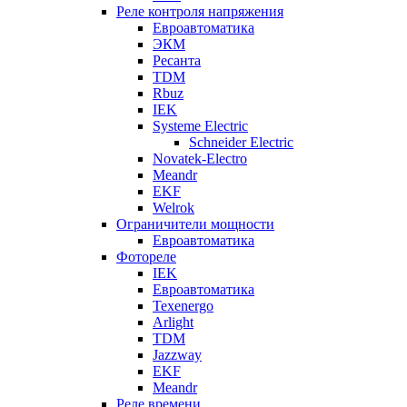
Реле контроля напряжения
Евроавтоматика
ЭКМ
Ресанта
TDM
Rbuz
IEK
Systeme Electric
Schneider Electric
Novatek-Electro
Meandr
EKF
Welrok
Ограничители мощности
Евроавтоматика
Фотореле
IEK
Евроавтоматика
Texenergo
Arlight
TDM
Jazzway
EKF
Meandr
Реле времени