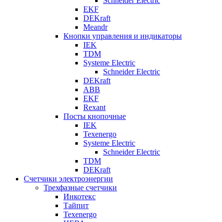
Schneider Electric
EKF
DEKraft
Meandr
Кнопки управления и индикаторы
IEK
TDM
Systeme Electric
Schneider Electric
DEKraft
ABB
EKF
Rexant
Посты кнопочные
IEK
Texenergo
Systeme Electric
Schneider Electric
TDM
DEKraft
Счетчики электроэнергии
Трехфазные счетчики
Инкотекс
Тайпит
Texenergo