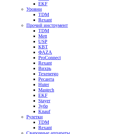
EKF
Уровни
TDM
Rexant
Прочий инструмент
TDM
Mett
USP
КВТ
ФАZА
ProConnect
Rexant
Вихрь
Texenergo
Ресанта
Huter
Mastech
EKF
Stayer
Зубр
Knauf
Рулетки
TDM
Rexant
Сварочные аппараты