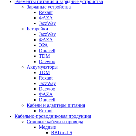
Элементы питания и зарядные устройства
Зарядные устройства
Rexant
ФАZА
JazzWay
Батарейки
JazzWay
ФАZА
ЭРА
Duracell
TDM
Daewoo
Аккумуляторы
TDM
Rexant
JazzWay
Daewoo
ФАZА
Duracell
Кабели и адаптеры питания
Rexant
Кабельно-проводниковая продукция
Силовые кабели и провода
Медные
ВВГнг-LS