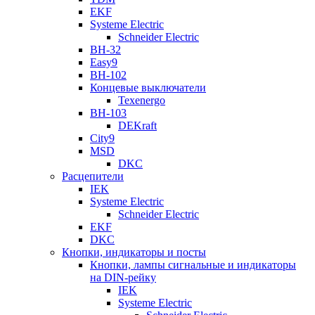
EKF
Systeme Electric
Schneider Electric
ВН-32
Easy9
ВН-102
Концевые выключатели
Texenergo
ВН-103
DEKraft
City9
MSD
DKC
Расцепители
IEK
Systeme Electric
Schneider Electric
EKF
DKC
Кнопки, индикаторы и посты
Кнопки, лампы сигнальные и индикаторы
на DIN-рейку
IEK
Systeme Electric