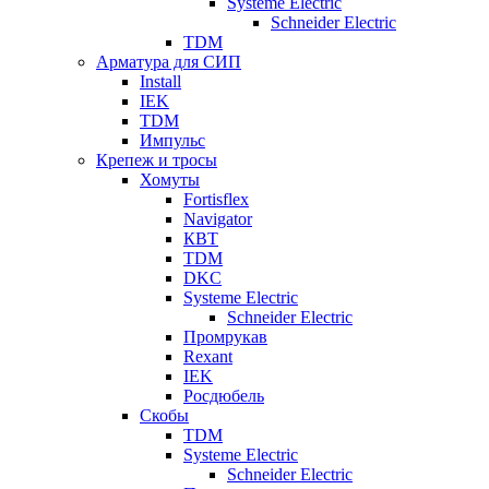
Systeme Electric
Schneider Electric
TDM
Арматура для СИП
Install
IEK
TDM
Импульс
Крепеж и тросы
Хомуты
Fortisflex
Navigator
КВТ
TDM
DKC
Systeme Electric
Schneider Electric
Промрукав
Rexant
IEK
Росдюбель
Скобы
TDM
Systeme Electric
Schneider Electric