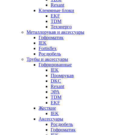
Rexant
Клеммные блоки
EKF
TDM
Техэнерго
Металлорукав и аксессуары
Гофроматик
IEK
Fortisflex
Росдюбель
Трубы и аксессуары
Гофрированные
IEK
Промрукав
DKC
Rexant
ЭРА
TDM
EKF
Жесткие
IEK
Аксессуары
Росдюбель
Гофроматик