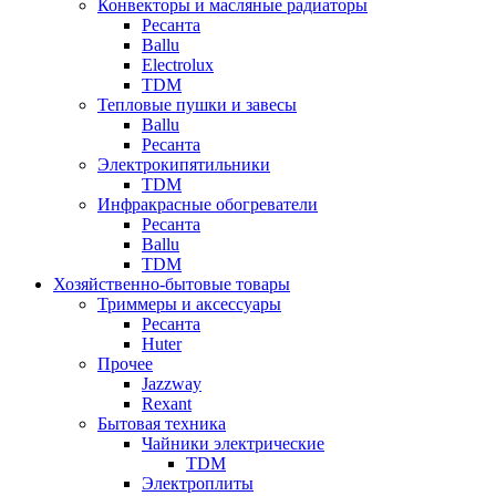
Конвекторы и масляные радиаторы
Ресанта
Ballu
Electrolux
TDM
Тепловые пушки и завесы
Ballu
Ресанта
Электрокипятильники
TDM
Инфракрасные обогреватели
Ресанта
Ballu
TDM
Хозяйственно-бытовые товары
Триммеры и аксессуары
Ресанта
Huter
Прочее
Jazzway
Rexant
Бытовая техника
Чайники электрические
TDM
Электроплиты