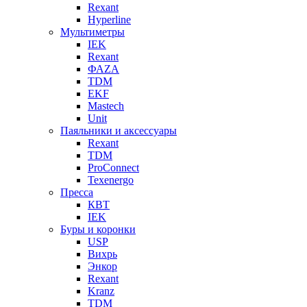
Rexant
Hyperline
Мультиметры
IEK
Rexant
ФАZА
TDM
EKF
Mastech
Unit
Паяльники и аксессуары
Rexant
TDM
ProConnect
Texenergo
Пресса
КВТ
IEK
Буры и коронки
USP
Вихрь
Энкор
Rexant
Kranz
TDM