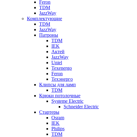
Feron
TDM
JazzWay
Комплектующие
TDM
JazzWay
Патроны
TDM
IEK
Актей
JazzWay
Uniel
Texenergo
Feron
Техэнерго
Клипсы для ламп
TDM
Крюки потолочные
Systeme Electric
Schneider Electric
Стартеры
Osram
IEK
Philips
TDM