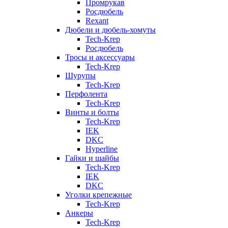
Промрукав
Росдюбель
Rexant
Дюбели и дюбель-хомуты
Tech-Krep
Росдюбель
Тросы и аксессуары
Tech-Krep
Шурупы
Tech-Krep
Перфолента
Tech-Krep
Винты и болты
Tech-Krep
IEK
DKC
Hyperline
Гайки и шайбы
Tech-Krep
IEK
DKC
Уголки крепежные
Tech-Krep
Анкеры
Tech-Krep