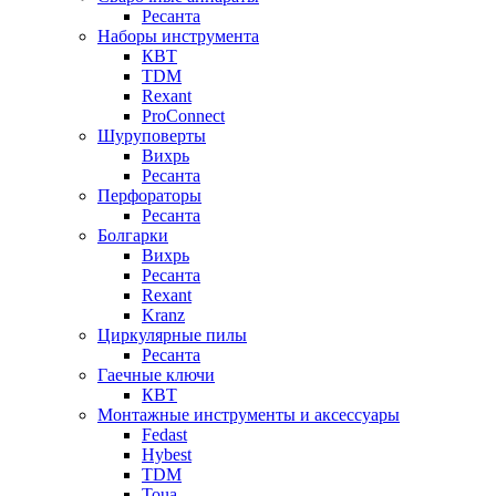
Ресанта
Наборы инструмента
КВТ
TDM
Rexant
ProConnect
Шуруповерты
Вихрь
Ресанта
Перфораторы
Ресанта
Болгарки
Вихрь
Ресанта
Rexant
Kranz
Циркулярные пилы
Ресанта
Гаечные ключи
КВТ
Монтажные инструменты и аксессуары
Fedast
Hybest
TDM
Toua