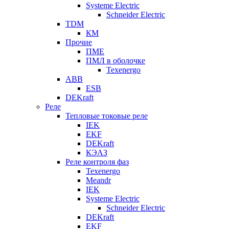
Systeme Electric
Schneider Electric
TDM
КМ
Прочие
ПМЕ
ПМЛ в оболочке
Texenergo
ABB
ESB
DEKraft
Реле
Тепловые токовые реле
IEK
EKF
DEKraft
КЭАЗ
Реле контроля фаз
Texenergo
Meandr
IEK
Systeme Electric
Schneider Electric
DEKraft
EKF