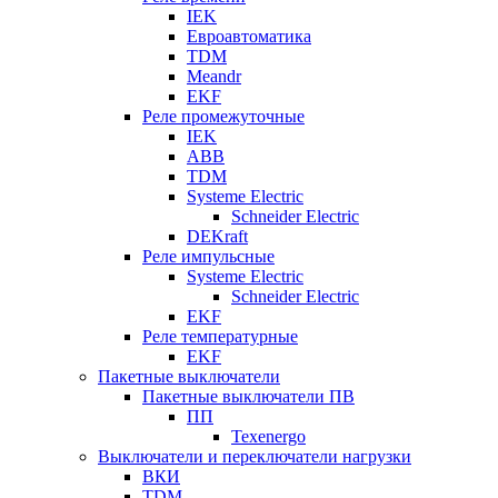
IEK
Евроавтоматика
TDM
Meandr
EKF
Реле промежуточные
IEK
ABB
TDM
Systeme Electric
Schneider Electric
DEKraft
Реле импульсные
Systeme Electric
Schneider Electric
EKF
Реле температурные
EKF
Пакетные выключатели
Пакетные выключатели ПВ
ПП
Texenergo
Выключатели и переключатели нагрузки
ВКИ
TDM