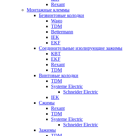
Rexant
Монтажные клеммы
Безвинтовые колодки
Wago
TDM
Bettermann
IEK
EKF
Соединительные изолирующие зажимы
КВТ
EKF
Rexant
TDM
Винтовые колодки
TDM
Systeme Electric
Schneider Electric
IEK
Сжимы
Rexant
TDM
Systeme Electric
Schneider Electric
Зажимы
TDM