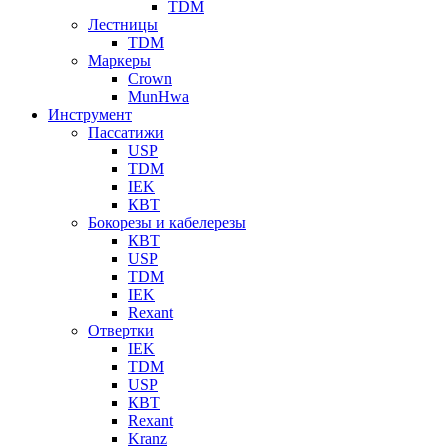
TDM
Лестницы
TDM
Маркеры
Crown
MunHwa
Инструмент
Пассатижи
USP
TDM
IEK
КВТ
Бокорезы и кабелерезы
КВТ
USP
TDM
IEK
Rexant
Отвертки
IEK
TDM
USP
КВТ
Rexant
Kranz