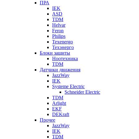
ПРА
IEK
ASD
TDM
Helvar
Feron
Philips
Texenergo
Техэнерго
Блоки защиты
Ноотехника
TDM
Датчики движения
JazzWay
IEK
Systeme Electric
Schneider Electric
TDM
Arlight
EKF
DEKraft
Прочее
JazzWay
IEK
TDM