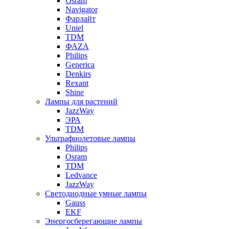
Osram
Navigator
Фарлайт
Uniel
TDM
ФАZА
Philips
Generica
Denkirs
Rexant
Shine
Лампы для растений
JazzWay
ЭРА
TDM
Ультрафиолетовые лампы
Philips
Osram
TDM
Ledvance
JazzWay
Светодиодные умные лампы
Gauss
EKF
Энергосберегающие лампы