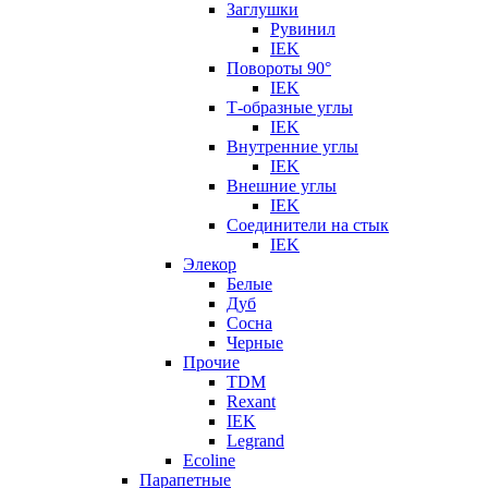
Заглушки
Рувинил
IEK
Повороты 90°
IEK
Т-образные углы
IEK
Внутренние углы
IEK
Внешние углы
IEK
Соединители на стык
IEK
Элекор
Белые
Дуб
Сосна
Черные
Прочие
TDM
Rexant
IEK
Legrand
Ecoline
Парапетные