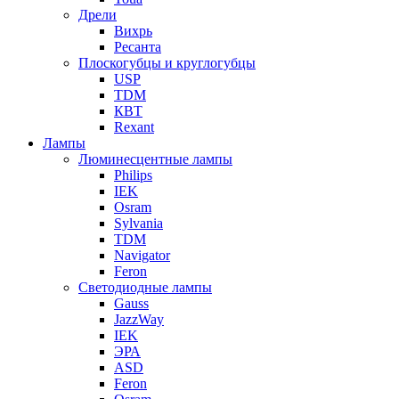
Дрели
Вихрь
Ресанта
Плоскогубцы и круглогубцы
USP
TDM
КВТ
Rexant
Лампы
Люминесцентные лампы
Philips
IEK
Osram
Sylvania
TDM
Navigator
Feron
Светодиодные лампы
Gauss
JazzWay
IEK
ЭРА
ASD
Feron