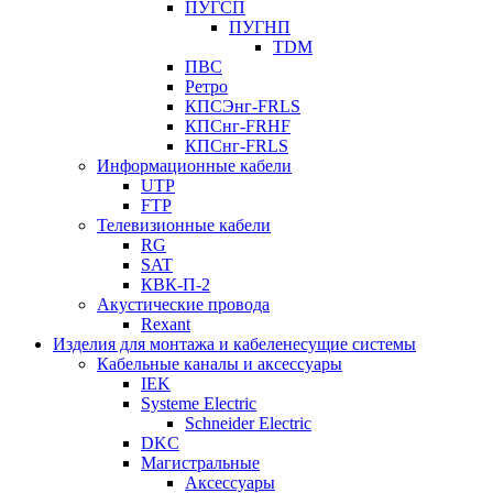
ПУГСП
ПУГНП
TDM
ПВС
Ретро
КПСЭнг-FRLS
КПСнг-FRHF
КПСнг-FRLS
Информационные кабели
UTP
FTP
Телевизионные кабели
RG
SAT
КВК-П-2
Акустические провода
Rexant
Изделия для монтажа и кабеленесущие системы
Кабельные каналы и аксессуары
IEK
Systeme Electric
Schneider Electric
DKC
Магистральные
Аксессуары