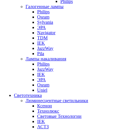
Philips
Галогенные лампы
Philips
Osram
Sylvania
ЭРА
Navigator
TDM
IEK
JazzWay
Pila
Лампы накаливания
Philips
JazzWay
IEK
ЭРА
Osram
Uniel
Светотехника
Люминесцентные светильники
Ксенон
Технолюкс
Световые Технологии
IEK
АСТЗ