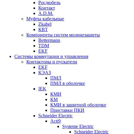
Росдюбель
Контакт
A.D.M.
Муфты кабельные
Zkabel
КВТ
Компоненты систем молниезащиты
Bettermann
TDM
EKF
Системы коммутации и управления
Контакторы и пускатели
EKF
КЭАЗ
ПМЛ
ПМЛ в оболочке
IEK
КМИ
КМ
КМИ в защитной оболочке
Приставки ПКИ
Schneider Electric
Acti9
Systeme Electric
Schneider Electric