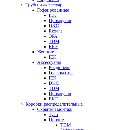
Трубы и аксессуары
Гофрированные
IEK
Промрукав
DKC
Rexant
ЭРА
TDM
EKF
Жесткие
IEK
Аксессуары
Росдюбель
Гофроматик
IEK
DKC
TDM
Промрукав
EKF
Коробки распределительные
Скрытый монтаж
Tyco
Прочие
TDM