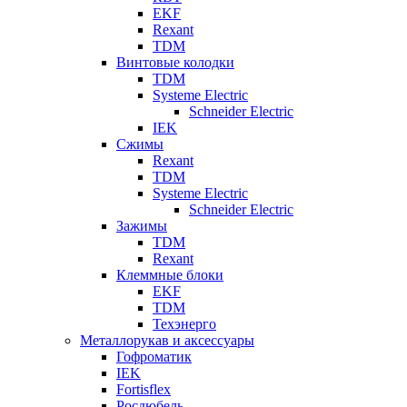
EKF
Rexant
TDM
Винтовые колодки
TDM
Systeme Electric
Schneider Electric
IEK
Сжимы
Rexant
TDM
Systeme Electric
Schneider Electric
Зажимы
TDM
Rexant
Клеммные блоки
EKF
TDM
Техэнерго
Металлорукав и аксессуары
Гофроматик
IEK
Fortisflex
Росдюбель