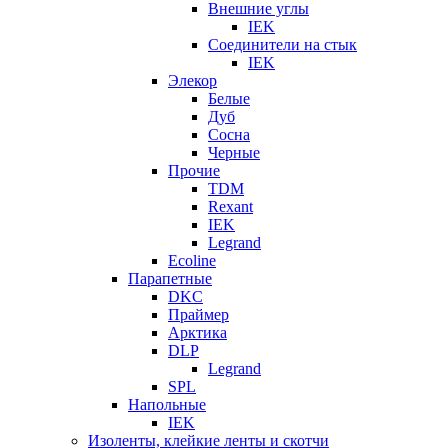
Внешние углы
IEK
Соединители на стык
IEK
Элекор
Белые
Дуб
Сосна
Черные
Прочие
TDM
Rexant
IEK
Legrand
Ecoline
Парапетные
DKC
Праймер
Арктика
DLP
Legrand
SPL
Напольные
IEK
Изоленты, клейкие ленты и скотчи