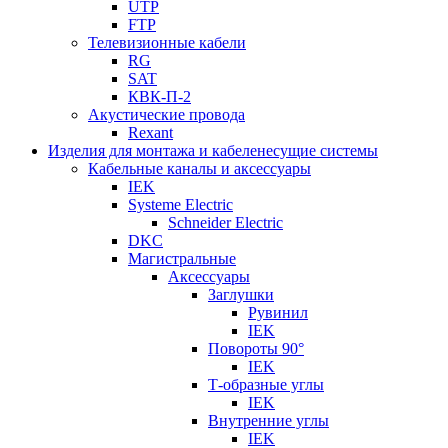
UTP
FTP
Телевизионные кабели
RG
SAT
КВК-П-2
Акустические провода
Rexant
Изделия для монтажа и кабеленесущие системы
Кабельные каналы и аксессуары
IEK
Systeme Electric
Schneider Electric
DKC
Магистральные
Аксессуары
Заглушки
Рувинил
IEK
Повороты 90°
IEK
Т-образные углы
IEK
Внутренние углы
IEK