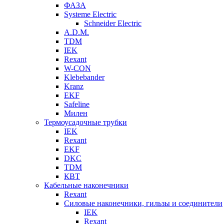
ФАЗА
Systeme Electric
Schneider Electric
A.D.M.
TDM
IEK
Rexant
W-CON
Klebebander
Kranz
EKF
Safeline
Милен
Термоусадочные трубки
IEK
Rexant
EKF
DKC
TDM
КВТ
Кабельные наконечники
Rexant
Силовые наконечники, гильзы и соединители
IEK
Rexant