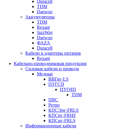
Duracell
TDM
Daewoo
Аккумуляторы
TDM
Rexant
JazzWay
Daewoo
ФАZА
Duracell
Кабели и адаптеры питания
Rexant
Кабельно-проводниковая продукция
Силовые кабели и провода
Медные
ВВГнг-LS
ПУГСП
ПУГНП
TDM
ПВС
Ретро
КПСЭнг-FRLS
КПСнг-FRHF
КПСнг-FRLS
Информационные кабели