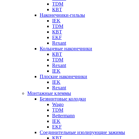
TDM
КВТ
Наконечники-гильзы
IEK
TDM
КВТ
EKF
Rexant
Кольцевые наконечники
КВТ
TDM
Rexant
IEK
Плоские наконечники
IEK
Rexant
Монтажные клеммы
Безвинтовые колодки
Wago
TDM
Bettermann
IEK
EKF
Соединительные изолирующие зажимы
КВТ