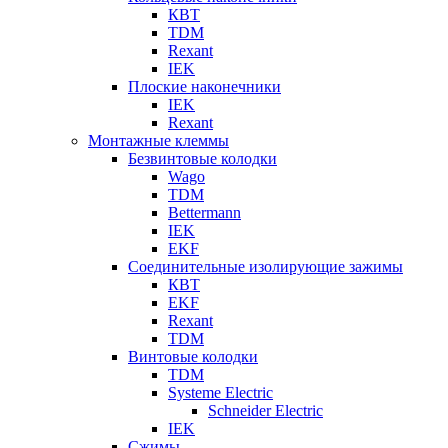
КВТ
TDM
Rexant
IEK
Плоские наконечники
IEK
Rexant
Монтажные клеммы
Безвинтовые колодки
Wago
TDM
Bettermann
IEK
EKF
Соединительные изолирующие зажимы
КВТ
EKF
Rexant
TDM
Винтовые колодки
TDM
Systeme Electric
Schneider Electric
IEK
Сжимы