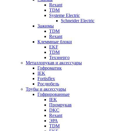
Rexant
TDM
Systeme Electric
Schneider Electric
Зажимы
TDM
Rexant
Клеммные блоки
EKF
TDM
Техэнерго
Металлорукав и аксессуары
Гофроматик
IEK
Fortisflex
Росдюбель
Трубы и аксессуары
Гофрированные
IEK
Промрукав
DKC
Rexant
ЭРА
TDM