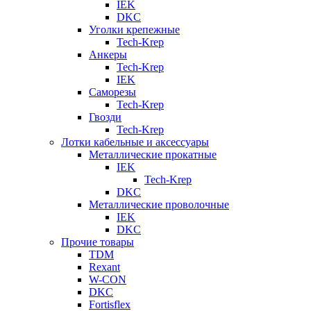
IEK
DKC
Уголки крепежные
Tech-Krep
Анкеры
Tech-Krep
IEK
Саморезы
Tech-Krep
Гвозди
Tech-Krep
Лотки кабельные и аксессуары
Металлические прокатные
IEK
Tech-Krep
DKC
Металлические проволочные
IEK
DKC
Прочие товары
TDM
Rexant
W-CON
DKC
Fortisflex