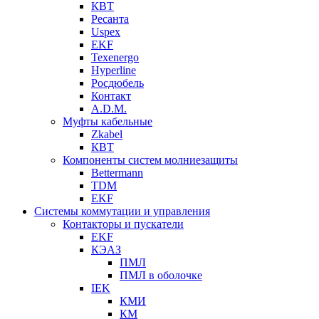
КВТ
Ресанта
Uspex
EKF
Texenergo
Hyperline
Росдюбель
Контакт
A.D.M.
Муфты кабельные
Zkabel
КВТ
Компоненты систем молниезащиты
Bettermann
TDM
EKF
Системы коммутации и управления
Контакторы и пускатели
EKF
КЭАЗ
ПМЛ
ПМЛ в оболочке
IEK
КМИ
КМ