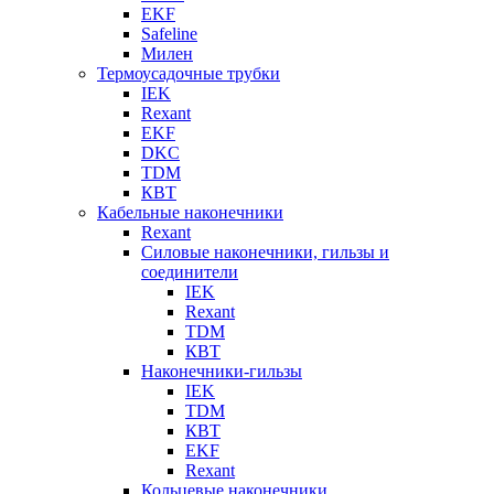
EKF
Safeline
Милен
Термоусадочные трубки
IEK
Rexant
EKF
DKC
TDM
КВТ
Кабельные наконечники
Rexant
Силовые наконечники, гильзы и
соединители
IEK
Rexant
TDM
КВТ
Наконечники-гильзы
IEK
TDM
КВТ
EKF
Rexant
Кольцевые наконечники