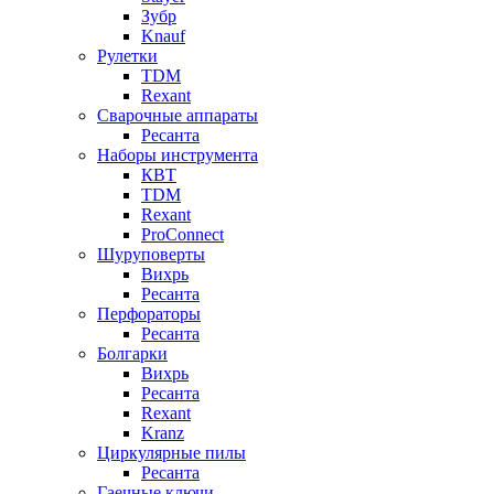
Зубр
Knauf
Рулетки
TDM
Rexant
Сварочные аппараты
Ресанта
Наборы инструмента
КВТ
TDM
Rexant
ProConnect
Шуруповерты
Вихрь
Ресанта
Перфораторы
Ресанта
Болгарки
Вихрь
Ресанта
Rexant
Kranz
Циркулярные пилы
Ресанта
Гаечные ключи