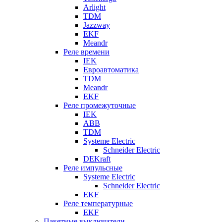
Arlight
TDM
Jazzway
EKF
Meandr
Реле времени
IEK
Евроавтоматика
TDM
Meandr
EKF
Реле промежуточные
IEK
ABB
TDM
Systeme Electric
Schneider Electric
DEKraft
Реле импульсные
Systeme Electric
Schneider Electric
EKF
Реле температурные
EKF
Пакетные выключатели