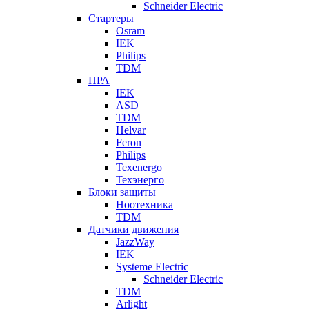
Schneider Electric
Стартеры
Osram
IEK
Philips
TDM
ПРА
IEK
ASD
TDM
Helvar
Feron
Philips
Texenergo
Техэнерго
Блоки защиты
Ноотехника
TDM
Датчики движения
JazzWay
IEK
Systeme Electric
Schneider Electric
TDM
Arlight