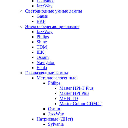
Ledvance
JazzWay
Светодиодные умные лампы
Gauss
EKF
Энергосберегающие лампы
JazzWay
Philips
Shine
TDM
IEK
Osram
Navigator
Ecola
Газоразрядные лампы
Металлогалогенные
Philips
Master HPI-T Plus
Master HPI Plus
MHN-TD
Master Colour CDM-T
Osram
JazzWay
Натриевые (ДНат)
Sylvania