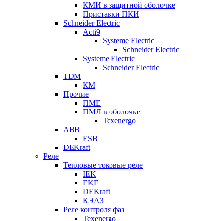
КМИ в защитной оболочке
Приставки ПКИ
Schneider Electric
Acti9
Systeme Electric
Schneider Electric
Systeme Electric
Schneider Electric
TDM
КМ
Прочие
ПМЕ
ПМЛ в оболочке
Texenergo
ABB
ESB
DEKraft
Реле
Тепловые токовые реле
IEK
EKF
DEKraft
КЭАЗ
Реле контроля фаз
Texenergo