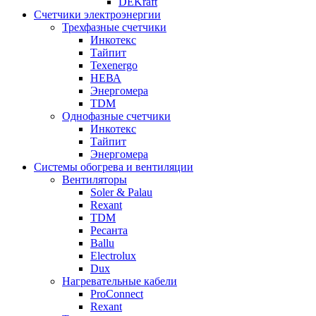
DEKraft
Счетчики электроэнергии
Трехфазные счетчики
Инкотекс
Тайпит
Texenergo
НЕВА
Энергомера
TDM
Однофазные счетчики
Инкотекс
Тайпит
Энергомера
Системы обогрева и вентиляции
Вентиляторы
Soler & Palau
Rexant
TDM
Ресанта
Ballu
Electrolux
Dux
Нагревательные кабели
ProConnect
Rexant