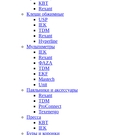
КВТ
Rexant
Клещи обжимные
USP
IEK
TDM
Rexant
Hyperline
Мультиметры
IEK
Rexant
ФАZА
TDM
EKF
Mastech
Unit
Паяльники и аксессуары
Rexant
TDM
ProConnect
Texenergo
Пресса
КВТ
IEK
Буры и коронки