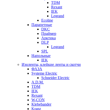
TDM
Rexant
IEK
Legrand
Ecoline
Парапетные
DKC
Праймер
Арктика
DLP
Legrand
SPL
Напольные
IEK
Изоленты, клейкие ленты и скотчи
ФАЗА
Systeme Electric
Schneider Electric
A.D.M.
TDM
IEK
Rexant
W-CON
Klebebander
Kranz