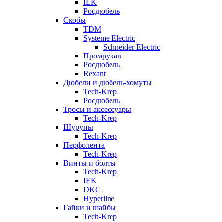
IEK
Росдюбель
Скобы
TDM
Systeme Electric
Schneider Electric
Промрукав
Росдюбель
Rexant
Дюбели и дюбель-хомуты
Tech-Krep
Росдюбель
Тросы и аксессуары
Tech-Krep
Шурупы
Tech-Krep
Перфолента
Tech-Krep
Винты и болты
Tech-Krep
IEK
DKC
Hyperline
Гайки и шайбы
Tech-Krep