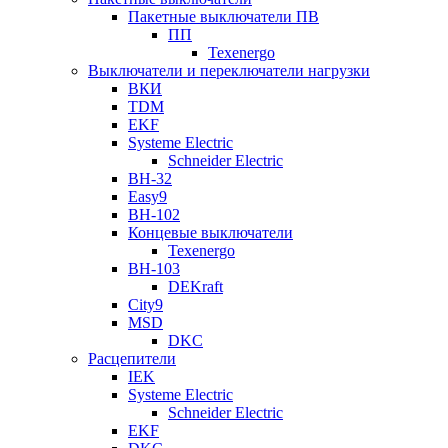
Пакетные выключатели ПВ
ПП
Texenergo
Выключатели и переключатели нагрузки
ВКИ
TDM
EKF
Systeme Electric
Schneider Electric
ВН-32
Easy9
ВН-102
Концевые выключатели
Texenergo
ВН-103
DEKraft
City9
MSD
DKC
Расцепители
IEK
Systeme Electric
Schneider Electric
EKF