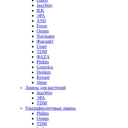
Gauss
JazzWay
IEK
ЭРА
ASD
Feron
Osram
Navigator
Фарлайт
Uniel
TDM
ФАZА
Philips
Generica
Denkirs
Rexant
Shine
Лампы для растений
JazzWay
ЭРА
TDM
Ультрафиолетовые лампы
Philips
Osram
TDM