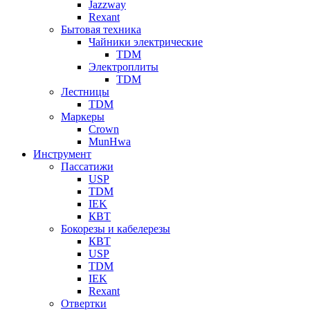
Jazzway
Rexant
Бытовая техника
Чайники электрические
TDM
Электроплиты
TDM
Лестницы
TDM
Маркеры
Crown
MunHwa
Инструмент
Пассатижи
USP
TDM
IEK
КВТ
Бокорезы и кабелерезы
КВТ
USP
TDM
IEK
Rexant
Отвертки