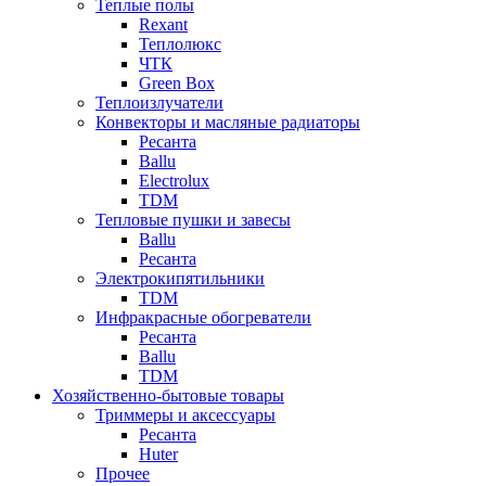
Теплые полы
Rexant
Теплолюкс
ЧТК
Green Box
Теплоизлучатели
Конвекторы и масляные радиаторы
Ресанта
Ballu
Electrolux
TDM
Тепловые пушки и завесы
Ballu
Ресанта
Электрокипятильники
TDM
Инфракрасные обогреватели
Ресанта
Ballu
TDM
Хозяйственно-бытовые товары
Триммеры и аксессуары
Ресанта
Huter
Прочее