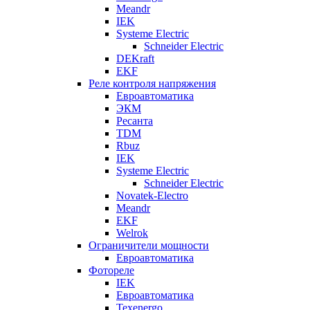
Meandr
IEK
Systeme Electric
Schneider Electric
DEKraft
EKF
Реле контроля напряжения
Евроавтоматика
ЭКМ
Ресанта
TDM
Rbuz
IEK
Systeme Electric
Schneider Electric
Novatek-Electro
Meandr
EKF
Welrok
Ограничители мощности
Евроавтоматика
Фотореле
IEK
Евроавтоматика
Texenergo