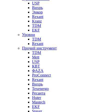
USP
Вихрь
Энкор
Rexant
Kranz
TDM
EKF
Уровни
TDM
Rexant
Прочий инструмент
TDM
Mett
USP
КВТ
ФАZА
ProConnect
Rexant
Вихрь
Texenergo
Ресанта
Huter
Mastech
EKF
Stayer