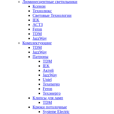
Люминесцентные светильники
Ксенон
Технолюкс
Световые Технологии
IEK
АСТЗ
Feron
TDM
JazzWay
Комплектующие
TDM
JazzWay
Патроны
TDM
IEK
Актей
JazzWay
Uniel
Texenergo
Feron
Техэнерго
Клипсы для ламп
TDM
Крюки потолочные
Systeme Electric