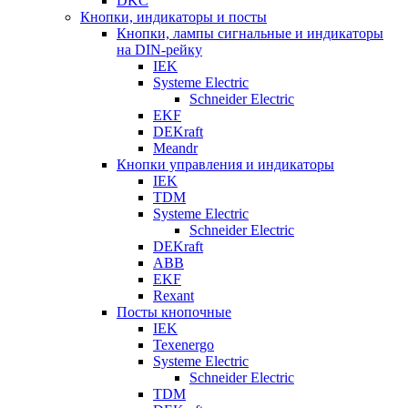
DKC
Кнопки, индикаторы и посты
Кнопки, лампы сигнальные и индикаторы
на DIN-рейку
IEK
Systeme Electric
Schneider Electric
EKF
DEKraft
Meandr
Кнопки управления и индикаторы
IEK
TDM
Systeme Electric
Schneider Electric
DEKraft
ABB
EKF
Rexant
Посты кнопочные
IEK
Texenergo
Systeme Electric
Schneider Electric
TDM