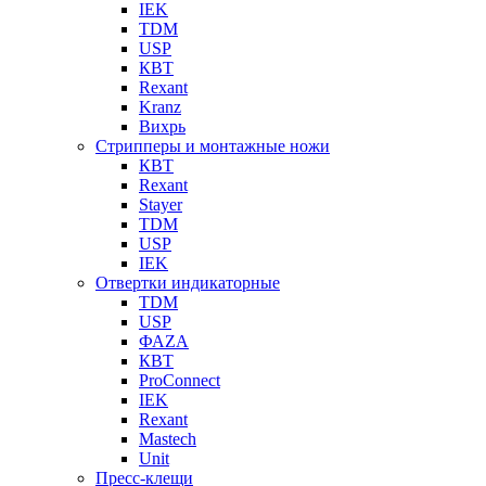
IEK
TDM
USP
КВТ
Rexant
Kranz
Вихрь
Стрипперы и монтажные ножи
КВТ
Rexant
Stayer
TDM
USP
IEK
Отвертки индикаторные
TDM
USP
ФАZА
КВТ
ProConnect
IEK
Rexant
Mastech
Unit
Пресс-клещи