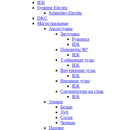
IEK
Systeme Electric
Schneider Electric
DKC
Магистральные
Аксессуары
Заглушки
Рувинил
IEK
Повороты 90°
IEK
Т-образные углы
IEK
Внутренние углы
IEK
Внешние углы
IEK
Соединители на стык
IEK
Элекор
Белые
Дуб
Сосна
Черные
Прочие