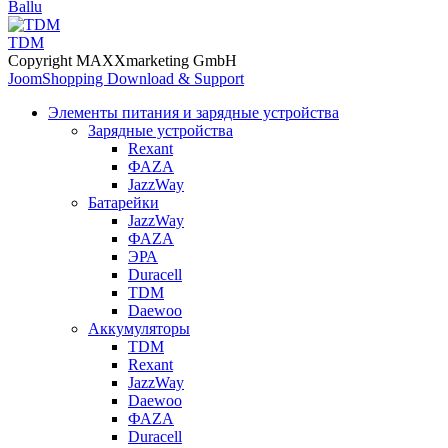
Ballu
TDM
Copyright MAXXmarketing GmbH
JoomShopping Download & Support
Элементы питания и зарядные устройства
Зарядные устройства
Rexant
ФАZА
JazzWay
Батарейки
JazzWay
ФАZА
ЭРА
Duracell
TDM
Daewoo
Аккумуляторы
TDM
Rexant
JazzWay
Daewoo
ФАZА
Duracell