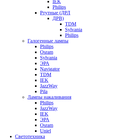
IEK
Philips
Ртутные (ДРЛ
ДРВ)
TDM
Sylvania
Philips
Галогенные лампы
Philips
Osram
Sylvania
ЭРА
Navigator
TDM
IEK
JazzWay
Pila
Лампы накаливания
Philips
JazzWay
IEK
ЭРА
Osram
Uniel
Светотехника