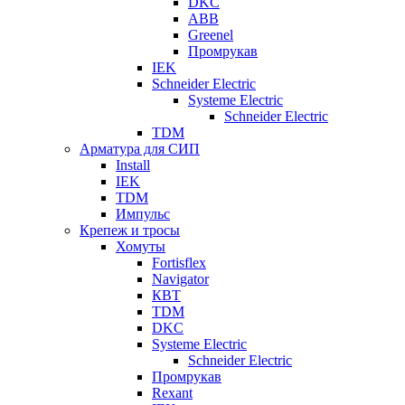
DKC
ABB
Greenel
Промрукав
IEK
Schneider Electric
Systeme Electric
Schneider Electric
TDM
Арматура для СИП
Install
IEK
TDM
Импульс
Крепеж и тросы
Хомуты
Fortisflex
Navigator
КВТ
TDM
DKC
Systeme Electric
Schneider Electric
Промрукав
Rexant