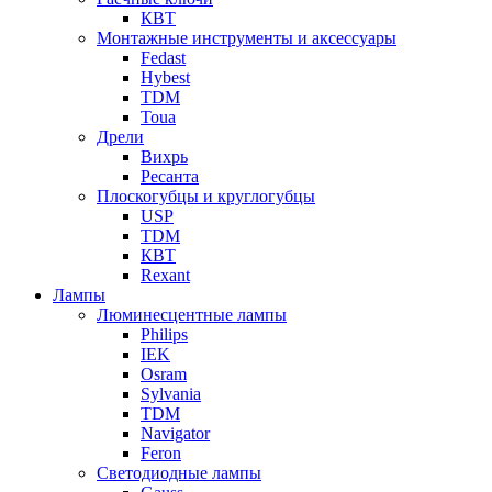
КВТ
Монтажные инструменты и аксессуары
Fedast
Hybest
TDM
Toua
Дрели
Вихрь
Ресанта
Плоскогубцы и круглогубцы
USP
TDM
КВТ
Rexant
Лампы
Люминесцентные лампы
Philips
IEK
Osram
Sylvania
TDM
Navigator
Feron
Светодиодные лампы