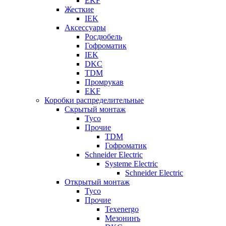
EKF
Жесткие
IEK
Аксессуары
Росдюбель
Гофроматик
IEK
DKC
TDM
Промрукав
EKF
Коробки распределительные
Скрытый монтаж
Tyco
Прочие
TDM
Гофроматик
Schneider Electric
Systeme Electric
Schneider Electric
Открытый монтаж
Tyco
Прочие
Texenergo
Мезонинъ