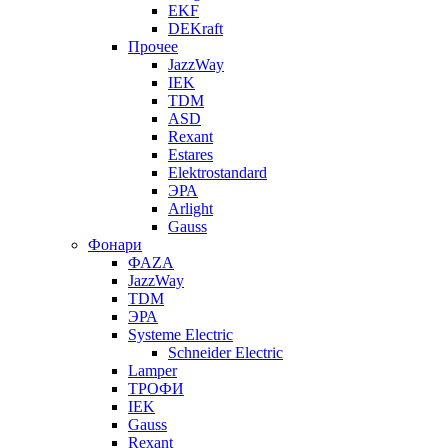
EKF
DEKraft
Прочее
JazzWay
IEK
TDM
ASD
Rexant
Estares
Elektrostandard
ЭРА
Arlight
Gauss
Фонари
ФАZА
JazzWay
TDM
ЭРА
Systeme Electric
Schneider Electric
Lamper
ТРОФИ
IEK
Gauss
Rexant