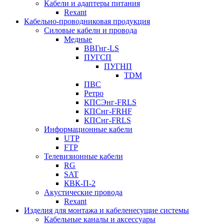
Кабели и адаптеры питания
Rexant
Кабельно-проводниковая продукция
Силовые кабели и провода
Медные
ВВГнг-LS
ПУГСП
ПУГНП
TDM
ПВС
Ретро
КПСЭнг-FRLS
КПСнг-FRHF
КПСнг-FRLS
Информационные кабели
UTP
FTP
Телевизионные кабели
RG
SAT
КВК-П-2
Акустические провода
Rexant
Изделия для монтажа и кабеленесущие системы
Кабельные каналы и аксессуары