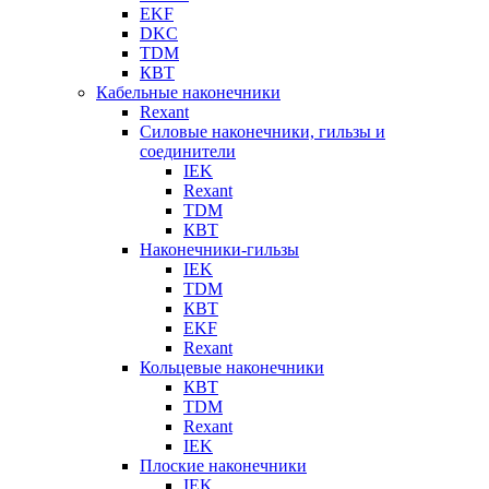
EKF
DKC
TDM
КВТ
Кабельные наконечники
Rexant
Силовые наконечники, гильзы и
соединители
IEK
Rexant
TDM
КВТ
Наконечники-гильзы
IEK
TDM
КВТ
EKF
Rexant
Кольцевые наконечники
КВТ
TDM
Rexant
IEK
Плоские наконечники
IEK