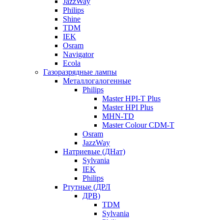
JazzWay
Philips
Shine
TDM
IEK
Osram
Navigator
Ecola
Газоразрядные лампы
Металлогалогенные
Philips
Master HPI-T Plus
Master HPI Plus
MHN-TD
Master Colour CDM-T
Osram
JazzWay
Натриевые (ДНат)
Sylvania
IEK
Philips
Ртутные (ДРЛ
ДРВ)
TDM
Sylvania