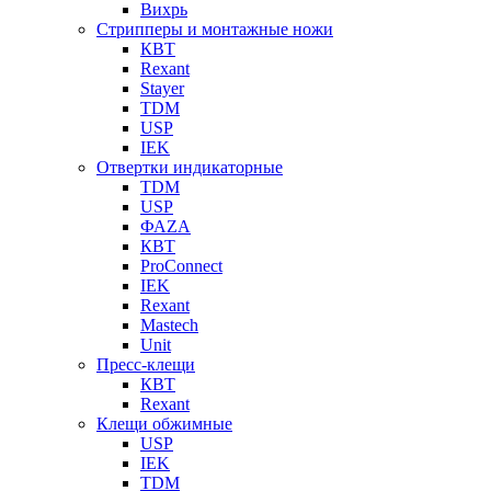
Вихрь
Стрипперы и монтажные ножи
КВТ
Rexant
Stayer
TDM
USP
IEK
Отвертки индикаторные
TDM
USP
ФАZА
КВТ
ProConnect
IEK
Rexant
Mastech
Unit
Пресс-клещи
КВТ
Rexant
Клещи обжимные
USP
IEK
TDM