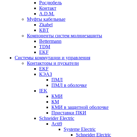
Росдюбель
Контакт
A.D.M.
Муфты кабельные
Zkabel
КВТ
Компоненты систем молниезащиты
Bettermann
TDM
EKF
Системы коммутации и управления
Контакторы и пускатели
EKF
КЭАЗ
ПМЛ
ПМЛ в оболочке
IEK
КМИ
КМ
КМИ в защитной оболочке
Приставки ПКИ
Schneider Electric
Acti9
Systeme Electric
Schneider Electric