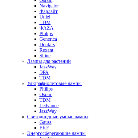
Osram
Navigator
Фарлайт
Uniel
TDM
ФАZА
Philips
Generica
Denkirs
Rexant
Shine
Лампы для растений
JazzWay
ЭРА
TDM
Ультрафиолетовые лампы
Philips
Osram
TDM
Ledvance
JazzWay
Светодиодные умные лампы
Gauss
EKF
Энергосберегающие лампы