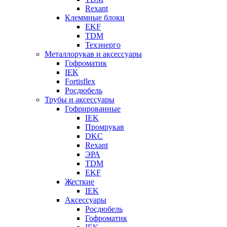
Rexant
Клеммные блоки
EKF
TDM
Техэнерго
Металлорукав и аксессуары
Гофроматик
IEK
Fortisflex
Росдюбель
Трубы и аксессуары
Гофрированные
IEK
Промрукав
DKC
Rexant
ЭРА
TDM
EKF
Жесткие
IEK
Аксессуары
Росдюбель
Гофроматик