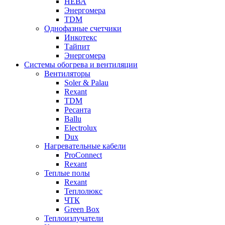
НЕВА
Энергомера
TDM
Однофазные счетчики
Инкотекс
Тайпит
Энергомера
Системы обогрева и вентиляции
Вентиляторы
Soler & Palau
Rexant
TDM
Ресанта
Ballu
Electrolux
Dux
Нагревательные кабели
ProConnect
Rexant
Теплые полы
Rexant
Теплолюкс
ЧТК
Green Box
Теплоизлучатели