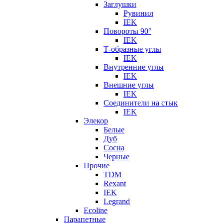
Заглушки
Рувинил
IEK
Повороты 90°
IEK
Т-образные углы
IEK
Внутренние углы
IEK
Внешние углы
IEK
Соединители на стык
IEK
Элекор
Белые
Дуб
Сосна
Черные
Прочие
TDM
Rexant
IEK
Legrand
Ecoline
Парапетные