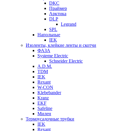
DKC
Праймер
Арктика
DLP
Legrand
SPL
Напольные
IEK
Изоленты, клейкие ленты и скотчи
ФАЗА
Systeme Electric
Schneider Electric
A.D.M.
TDM
IEK
Rexant
W-CON
Klebebander
Kranz
EKF
Safeline
Милен
Термоусадочные трубки
IEK
Rexant