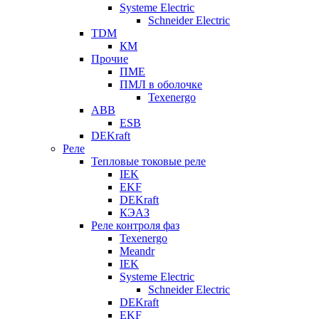
Systeme Electric
Schneider Electric
TDM
КМ
Прочие
ПМЕ
ПМЛ в оболочке
Texenergo
ABB
ESB
DEKraft
Реле
Тепловые токовые реле
IEK
EKF
DEKraft
КЭАЗ
Реле контроля фаз
Texenergo
Meandr
IEK
Systeme Electric
Schneider Electric
DEKraft
EKF