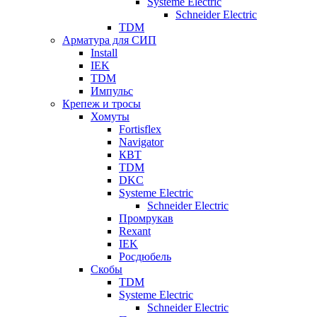
Systeme Electric
Schneider Electric
TDM
Арматура для СИП
Install
IEK
TDM
Импульс
Крепеж и тросы
Хомуты
Fortisflex
Navigator
КВТ
TDM
DKC
Systeme Electric
Schneider Electric
Промрукав
Rexant
IEK
Росдюбель
Скобы
TDM
Systeme Electric
Schneider Electric