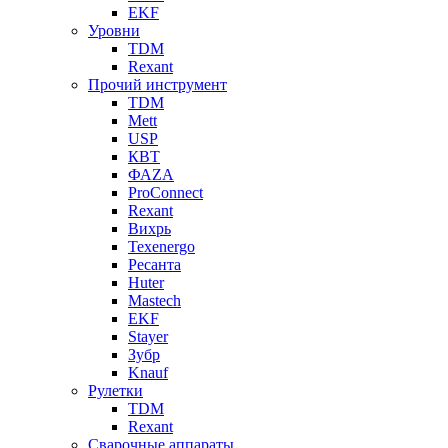
EKF
Уровни
TDM
Rexant
Прочий инструмент
TDM
Mett
USP
КВТ
ФАZА
ProConnect
Rexant
Вихрь
Texenergo
Ресанта
Huter
Mastech
EKF
Stayer
Зубр
Knauf
Рулетки
TDM
Rexant
Сварочные аппараты