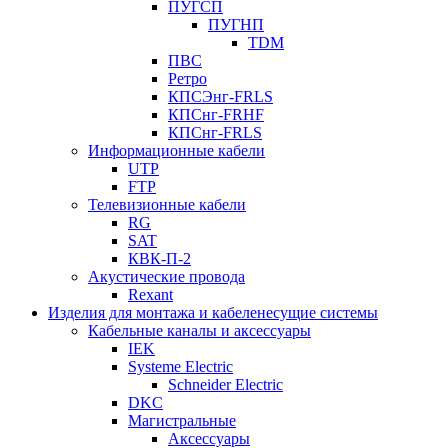
ПУГСП
ПУГНП
TDM
ПВС
Ретро
КПСЭнг-FRLS
КПСнг-FRHF
КПСнг-FRLS
Информационные кабели
UTP
FTP
Телевизионные кабели
RG
SAT
КВК-П-2
Акустические провода
Rexant
Изделия для монтажа и кабеленесущие системы
Кабельные каналы и аксессуары
IEK
Systeme Electric
Schneider Electric
DKC
Магистральные
Аксессуары