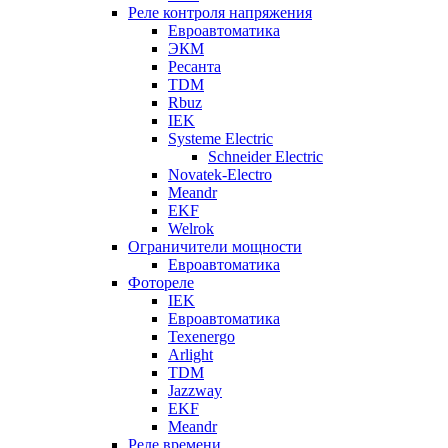
Реле контроля напряжения
Евроавтоматика
ЭКМ
Ресанта
TDM
Rbuz
IEK
Systeme Electric
Schneider Electric
Novatek-Electro
Meandr
EKF
Welrok
Ограничители мощности
Евроавтоматика
Фотореле
IEK
Евроавтоматика
Texenergo
Arlight
TDM
Jazzway
EKF
Meandr
Реле времени