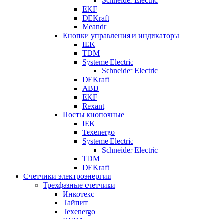
Schneider Electric
EKF
DEKraft
Meandr
Кнопки управления и индикаторы
IEK
TDM
Systeme Electric
Schneider Electric
DEKraft
ABB
EKF
Rexant
Посты кнопочные
IEK
Texenergo
Systeme Electric
Schneider Electric
TDM
DEKraft
Счетчики электроэнергии
Трехфазные счетчики
Инкотекс
Тайпит
Texenergo