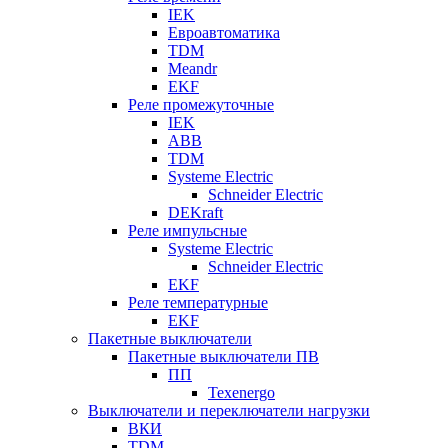
IEK
Евроавтоматика
TDM
Meandr
EKF
Реле промежуточные
IEK
ABB
TDM
Systeme Electric
Schneider Electric
DEKraft
Реле импульсные
Systeme Electric
Schneider Electric
EKF
Реле температурные
EKF
Пакетные выключатели
Пакетные выключатели ПВ
ПП
Texenergo
Выключатели и переключатели нагрузки
ВКИ
TDM