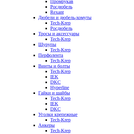
Промрукав
Росдюбель
Rexant
Дюбели и дюбель-хомуты
Tech-Krep
Росдюбель
Тросы и аксессуары
Tech-Krep
Шурупы
Tech-Krep
Перфолента
Tech-Krep
Винты и болты
Tech-Krep
IEK
DKC
Hyperline
Гайки и шайбы
Tech-Krep
IEK
DKC
Уголки крепежные
Tech-Krep
Анкеры
Tech-Krep