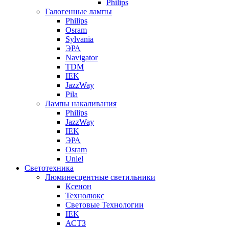
Philips
Галогенные лампы
Philips
Osram
Sylvania
ЭРА
Navigator
TDM
IEK
JazzWay
Pila
Лампы накаливания
Philips
JazzWay
IEK
ЭРА
Osram
Uniel
Светотехника
Люминесцентные светильники
Ксенон
Технолюкс
Световые Технологии
IEK
АСТЗ