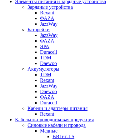
Элементы питания и зарядные устройства
Зарядные устройства
Rexant
ФАZА
JazzWay
Батарейки
JazzWay
ФАZА
ЭРА
Duracell
TDM
Daewoo
Аккумуляторы
TDM
Rexant
JazzWay
Daewoo
ФАZА
Duracell
Кабели и адаптеры питания
Rexant
Кабельно-проводниковая продукция
Силовые кабели и провода
Медные
ВВГнг-LS