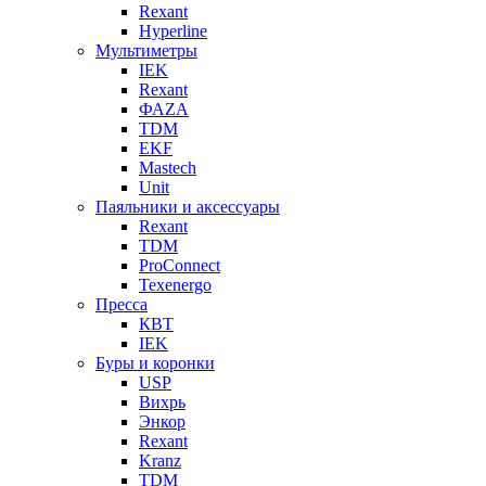
Rexant
Hyperline
Мультиметры
IEK
Rexant
ФАZА
TDM
EKF
Mastech
Unit
Паяльники и аксессуары
Rexant
TDM
ProConnect
Texenergo
Пресса
КВТ
IEK
Буры и коронки
USP
Вихрь
Энкор
Rexant
Kranz
TDM