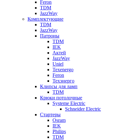
Feron
TDM
JazzWay
Комплектующие
TDM
JazzWay
Патроны
TDM
IEK
Актей
JazzWay
Uniel
Texenergo
Feron
Техэнерго
Клипсы для ламп
TDM
Крюки потолочные
Systeme Electric
Schneider Electric
Стартеры
Osram
IEK
Philips
TDM