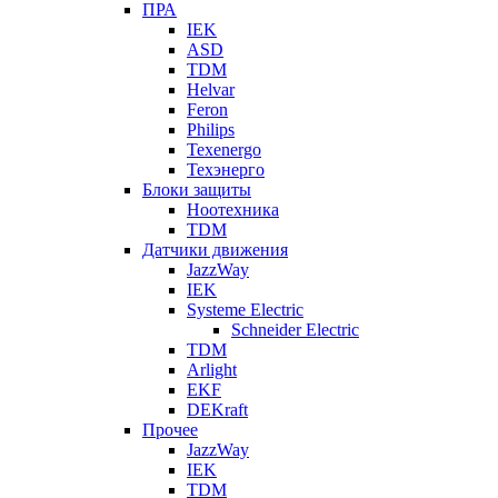
ПРА
IEK
ASD
TDM
Helvar
Feron
Philips
Texenergo
Техэнерго
Блоки защиты
Ноотехника
TDM
Датчики движения
JazzWay
IEK
Systeme Electric
Schneider Electric
TDM
Arlight
EKF
DEKraft
Прочее
JazzWay
IEK
TDM