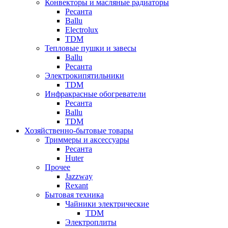
Конвекторы и масляные радиаторы
Ресанта
Ballu
Electrolux
TDM
Тепловые пушки и завесы
Ballu
Ресанта
Электрокипятильники
TDM
Инфракрасные обогреватели
Ресанта
Ballu
TDM
Хозяйственно-бытовые товары
Триммеры и аксессуары
Ресанта
Huter
Прочее
Jazzway
Rexant
Бытовая техника
Чайники электрические
TDM
Электроплиты