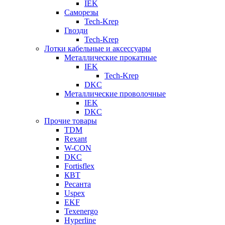
IEK
Саморезы
Tech-Krep
Гвозди
Tech-Krep
Лотки кабельные и аксессуары
Металлические прокатные
IEK
Tech-Krep
DKC
Металлические проволочные
IEK
DKC
Прочие товары
TDM
Rexant
W-CON
DKC
Fortisflex
КВТ
Ресанта
Uspex
EKF
Texenergo
Hyperline