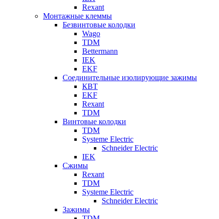
Rexant
Монтажные клеммы
Безвинтовые колодки
Wago
TDM
Bettermann
IEK
EKF
Соединительные изолирующие зажимы
КВТ
EKF
Rexant
TDM
Винтовые колодки
TDM
Systeme Electric
Schneider Electric
IEK
Сжимы
Rexant
TDM
Systeme Electric
Schneider Electric
Зажимы
TDM