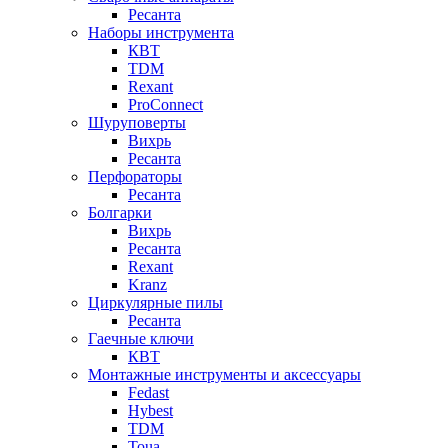
Ресанта
Наборы инструмента
КВТ
TDM
Rexant
ProConnect
Шуруповерты
Вихрь
Ресанта
Перфораторы
Ресанта
Болгарки
Вихрь
Ресанта
Rexant
Kranz
Циркулярные пилы
Ресанта
Гаечные ключи
КВТ
Монтажные инструменты и аксессуары
Fedast
Hybest
TDM
Toua