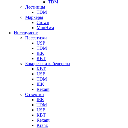
TDM
Лестницы
TDM
Маркеры
Crown
MunHwa
Инструмент
Пассатижи
USP
TDM
IEK
КВТ
Бокорезы и кабелерезы
КВТ
USP
TDM
IEK
Rexant
Отвертки
IEK
TDM
USP
КВТ
Rexant
Kranz