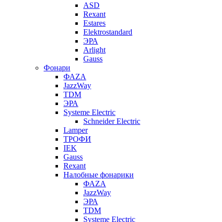
ASD
Rexant
Estares
Elektrostandard
ЭРА
Arlight
Gauss
Фонари
ФАZА
JazzWay
TDM
ЭРА
Systeme Electric
Schneider Electric
Lamper
ТРОФИ
IEK
Gauss
Rexant
Налобные фонарики
ФАZА
JazzWay
ЭРА
TDM
Systeme Electric