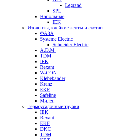
Legrand
SPL
Напольные
IEK
Изоленты, клейкие ленты и скотчи
ФАЗА
Systeme Electric
Schneider Electric
A.D.M.
TDM
IEK
Rexant
W-CON
Klebebander
Kranz
EKF
Safeline
Милен
Термоусадочные трубки
IEK
Rexant
EKF
DKC
TDM