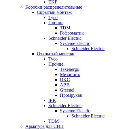
EKF
Коробки распределительные
Скрытый монтаж
Tyco
Прочие
TDM
Гофроматик
Schneider Electric
Systeme Electric
Schneider Electric
Открытый монтаж
Tyco
Прочие
Texenergo
Мезонинъ
DKC
ABB
Greenel
Промрукав
IEK
Schneider Electric
Systeme Electric
Schneider Electric
TDM
Арматура для СИП