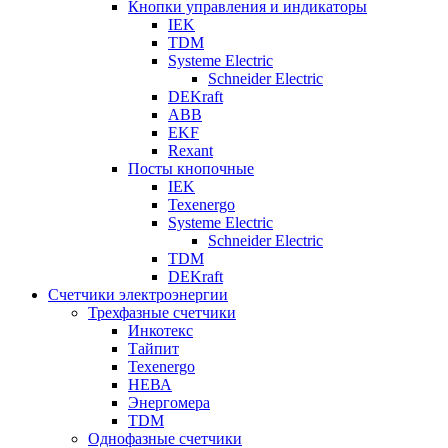
Кнопки управления и индикаторы
IEK
TDM
Systeme Electric
Schneider Electric
DEKraft
ABB
EKF
Rexant
Посты кнопочные
IEK
Texenergo
Systeme Electric
Schneider Electric
TDM
DEKraft
Счетчики электроэнергии
Трехфазные счетчики
Инкотекс
Тайпит
Texenergo
НЕВА
Энергомера
TDM
Однофазные счетчики