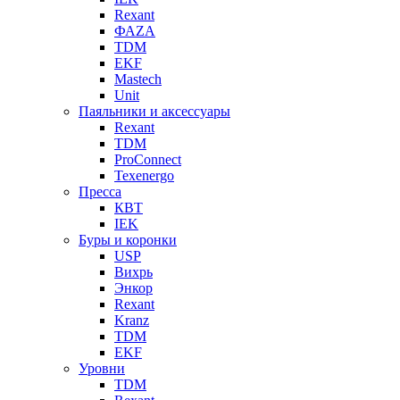
Rexant
ФАZА
TDM
EKF
Mastech
Unit
Паяльники и аксессуары
Rexant
TDM
ProConnect
Texenergo
Пресса
КВТ
IEK
Буры и коронки
USP
Вихрь
Энкор
Rexant
Kranz
TDM
EKF
Уровни
TDM