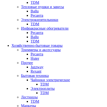
TDM
Тепловые пушки и завесы
Ballu
Ресанта
Электрокипятильники
TDM
Инфракрасные обогреватели
Ресанта
Ballu
TDM
Хозяйственно-бытовые товары
Триммеры и аксессуары
Ресанта
Huter
Прочее
Jazzway
Rexant
Бытовая техника
Чайники электрические
TDM
Электроплиты
TDM
Лестницы
TDM
Маркеры