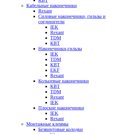
КВТ
Кабельные наконечники
Rexant
Силовые наконечники, гильзы и
соединители
IEK
Rexant
TDM
КВТ
Наконечники-гильзы
IEK
TDM
КВТ
EKF
Rexant
Кольцевые наконечники
КВТ
TDM
Rexant
IEK
Плоские наконечники
IEK
Rexant
Монтажные клеммы
Безвинтовые колодки