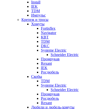
Install
IEK
TDM
Импульс
Крепеж и тросы
Хомуты
Fortisflex
Navigator
КВТ
TDM
DKC
Systeme Electric
Schneider Electric
Промрукав
Rexant
IEK
Росдюбель
Скобы
TDM
Systeme Electric
Schneider Electric
Промрукав
Росдюбель
Rexant
Дюбели и дюбель-хомуты