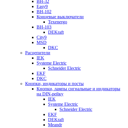
ВН-32
Easy9
ВН-102
Концевые выключатели
Texenergo
ВН-103
DEKraft
City9
MSD
DKC
Расцепители
IEK
Systeme Electric
Schneider Electric
EKF
DKC
Кнопки, индикаторы и посты
Кнопки, лампы сигнальные и индикаторы
на DIN-рейку
IEK
Systeme Electric
Schneider Electric
EKF
DEKraft
Meandr