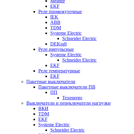
Meandr
EKF
Реле промежуточные
IEK
ABB
TDM
Systeme Electric
Schneider Electric
DEKraft
Реле импульсные
Systeme Electric
Schneider Electric
EKF
Реле температурные
EKF
Пакетные выключатели
Пакетные выключатели ПВ
ПП
Texenergo
Выключатели и переключатели нагрузки
ВКИ
TDM
EKF
Systeme Electric
Schneider Electric