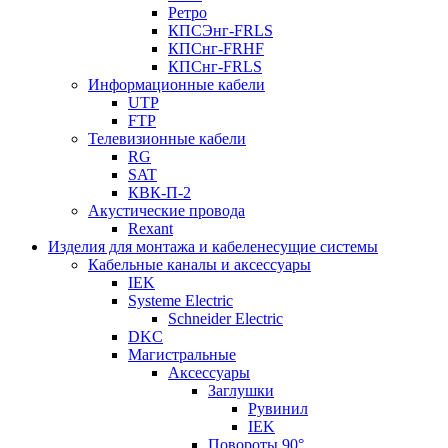
Ретро
КПСЭнг-FRLS
КПСнг-FRHF
КПСнг-FRLS
Информационные кабели
UTP
FTP
Телевизионные кабели
RG
SAT
КВК-П-2
Акустические провода
Rexant
Изделия для монтажа и кабеленесущие системы
Кабельные каналы и аксессуары
IEK
Systeme Electric
Schneider Electric
DKC
Магистральные
Аксессуары
Заглушки
Рувинил
IEK
Повороты 90°