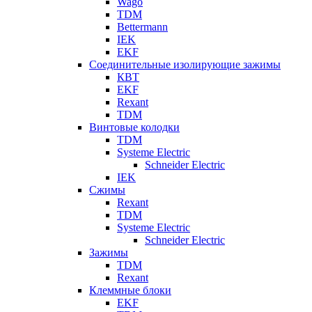
Wago
TDM
Bettermann
IEK
EKF
Соединительные изолирующие зажимы
КВТ
EKF
Rexant
TDM
Винтовые колодки
TDM
Systeme Electric
Schneider Electric
IEK
Сжимы
Rexant
TDM
Systeme Electric
Schneider Electric
Зажимы
TDM
Rexant
Клеммные блоки
EKF