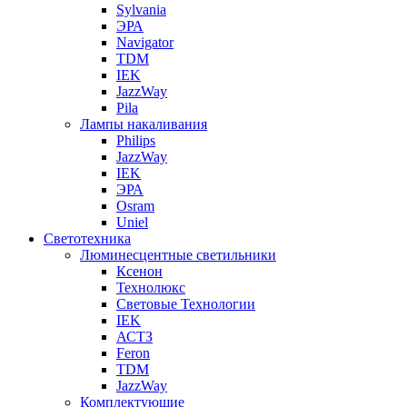
Sylvania
ЭРА
Navigator
TDM
IEK
JazzWay
Pila
Лампы накаливания
Philips
JazzWay
IEK
ЭРА
Osram
Uniel
Светотехника
Люминесцентные светильники
Ксенон
Технолюкс
Световые Технологии
IEK
АСТЗ
Feron
TDM
JazzWay
Комплектующие