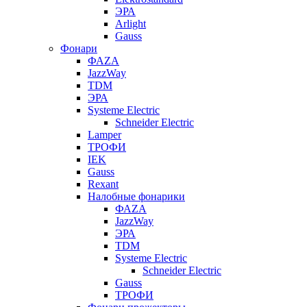
ЭРА
Arlight
Gauss
Фонари
ФАZА
JazzWay
TDM
ЭРА
Systeme Electric
Schneider Electric
Lamper
ТРОФИ
IEK
Gauss
Rexant
Налобные фонарики
ФАZА
JazzWay
ЭРА
TDM
Systeme Electric
Schneider Electric
Gauss
ТРОФИ