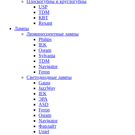
Плоскогубцы и круглогубцы
USP
TDM
КВТ
Rexant
Лампы
Люминесцентные лампы
Philips
IEK
Osram
Sylvania
TDM
Navigator
Feron
Светодиодные лампы
Gauss
JazzWay
IEK
ЭРА
ASD
Feron
Osram
Navigator
Фарлайт
Uniel