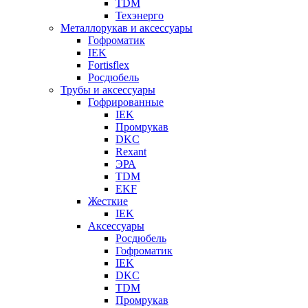
TDM
Техэнерго
Металлорукав и аксессуары
Гофроматик
IEK
Fortisflex
Росдюбель
Трубы и аксессуары
Гофрированные
IEK
Промрукав
DKC
Rexant
ЭРА
TDM
EKF
Жесткие
IEK
Аксессуары
Росдюбель
Гофроматик
IEK
DKC
TDM
Промрукав