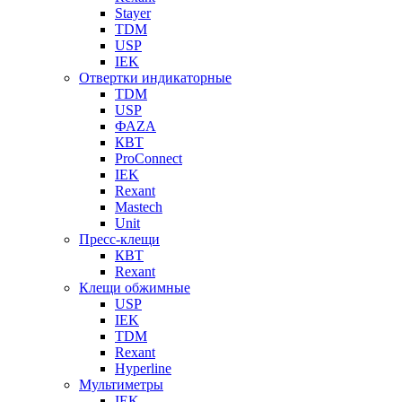
Stayer
TDM
USP
IEK
Отвертки индикаторные
TDM
USP
ФАZА
КВТ
ProConnect
IEK
Rexant
Mastech
Unit
Пресс-клещи
КВТ
Rexant
Клещи обжимные
USP
IEK
TDM
Rexant
Hyperline
Мультиметры
IEK