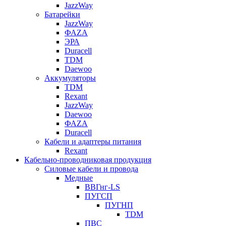
JazzWay
Батарейки
JazzWay
ФАZА
ЭРА
Duracell
TDM
Daewoo
Аккумуляторы
TDM
Rexant
JazzWay
Daewoo
ФАZА
Duracell
Кабели и адаптеры питания
Rexant
Кабельно-проводниковая продукция
Силовые кабели и провода
Медные
ВВГнг-LS
ПУГСП
ПУГНП
TDM
ПВС