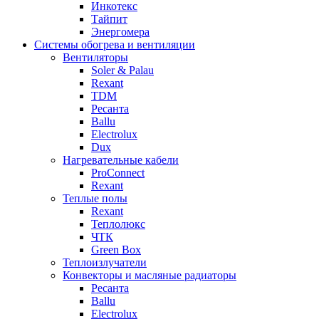
Инкотекс
Тайпит
Энергомера
Системы обогрева и вентиляции
Вентиляторы
Soler & Palau
Rexant
TDM
Ресанта
Ballu
Electrolux
Dux
Нагревательные кабели
ProConnect
Rexant
Теплые полы
Rexant
Теплолюкс
ЧТК
Green Box
Теплоизлучатели
Конвекторы и масляные радиаторы
Ресанта
Ballu
Electrolux