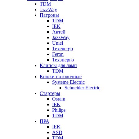
TDM
JazzWay
Патроны
TDM
IEK
Актей
JazzWay
Uniel
Texenergo
Feron
Техэнерго
Клипсы для ламп
TDM
Крюки потолочные
Systeme Electric
Schneider Electric
Стартеры
Osram
IEK
Philips
TDM
ПРА
IEK
ASD
TDM