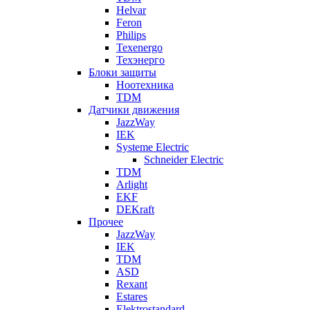
Helvar
Feron
Philips
Texenergo
Техэнерго
Блоки защиты
Ноотехника
TDM
Датчики движения
JazzWay
IEK
Systeme Electric
Schneider Electric
TDM
Arlight
EKF
DEKraft
Прочее
JazzWay
IEK
TDM
ASD
Rexant
Estares
Elektrostandard