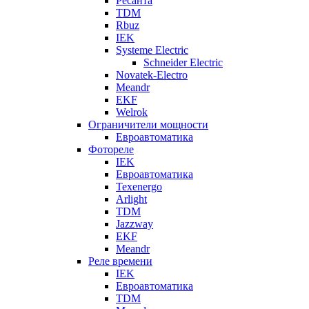
Ресанта
TDM
Rbuz
IEK
Systeme Electric
Schneider Electric
Novatek-Electro
Meandr
EKF
Welrok
Ограничители мощности
Евроавтоматика
Фотореле
IEK
Евроавтоматика
Texenergo
Arlight
TDM
Jazzway
EKF
Meandr
Реле времени
IEK
Евроавтоматика
TDM