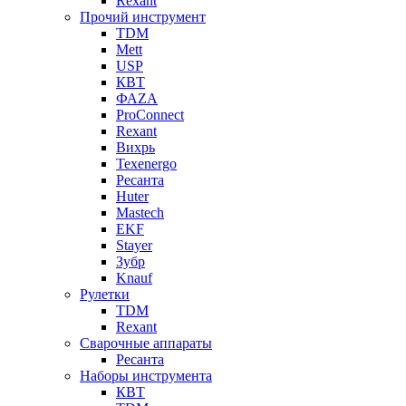
Rexant
Прочий инструмент
TDM
Mett
USP
КВТ
ФАZА
ProConnect
Rexant
Вихрь
Texenergo
Ресанта
Huter
Mastech
EKF
Stayer
Зубр
Knauf
Рулетки
TDM
Rexant
Сварочные аппараты
Ресанта
Наборы инструмента
КВТ