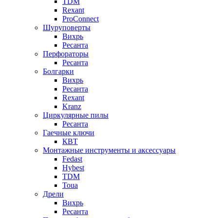
TDM
Rexant
ProConnect
Шуруповерты
Вихрь
Ресанта
Перфораторы
Ресанта
Болгарки
Вихрь
Ресанта
Rexant
Kranz
Циркулярные пилы
Ресанта
Гаечные ключи
КВТ
Монтажные инструменты и аксессуары
Fedast
Hybest
TDM
Toua
Дрели
Вихрь
Ресанта