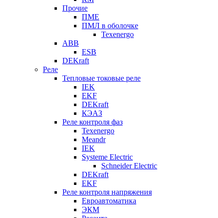
Прочие
ПМЕ
ПМЛ в оболочке
Texenergo
ABB
ESB
DEKraft
Реле
Тепловые токовые реле
IEK
EKF
DEKraft
КЭАЗ
Реле контроля фаз
Texenergo
Meandr
IEK
Systeme Electric
Schneider Electric
DEKraft
EKF
Реле контроля напряжения
Евроавтоматика
ЭКМ