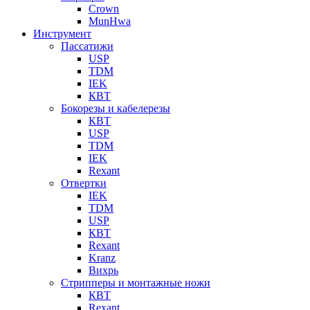
Crown
MunHwa
Инструмент
Пассатижи
USP
TDM
IEK
КВТ
Бокорезы и кабелерезы
КВТ
USP
TDM
IEK
Rexant
Отвертки
IEK
TDM
USP
КВТ
Rexant
Kranz
Вихрь
Стрипперы и монтажные ножи
КВТ
Rexant