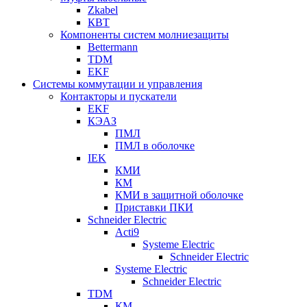
Zkabel
КВТ
Компоненты систем молниезащиты
Bettermann
TDM
EKF
Системы коммутации и управления
Контакторы и пускатели
EKF
КЭАЗ
ПМЛ
ПМЛ в оболочке
IEK
КМИ
КМ
КМИ в защитной оболочке
Приставки ПКИ
Schneider Electric
Acti9
Systeme Electric
Schneider Electric
Systeme Electric
Schneider Electric
TDM
КМ