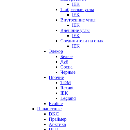
IEK
Т-образные углы
IEK
Внутренние углы
IEK
Внешние углы
IEK
Соединители на стык
IEK
Элекор
Белые
Дуб
Сосна
Черные
Прочие
TDM
Rexant
IEK
Legrand
Ecoline
Парапетные
DKC
Праймер
Арктика
DLP