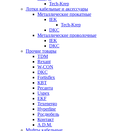
Tech-Krep
Лотки кабельные и аксессуары
Металлические прокатные
IEK
Tech-Krep
DKC
Металлические проволочные
IEK
DKC
Прочие товары
TDM
Rexant
W-CON
DKC
Fortisflex
КВТ
Ресанта
Uspex
EKF
Texenergo
Hyperline
Росдюбель
Контакт
A.D.M.
Муфты кабельные