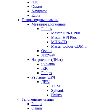
IEK
Osram
Navigator
Ecola
Газоразрядные лампы
Металлогалогенные
Philips
Master HPI-T Plus
Master HPI Plus
MHN-TD
Master Colour CDM-T
Osram
JazzWay
Натриевые (ДНат)
Sylvania
IEK
Philips
Ртутные (ДРЛ
ДРВ)
TDM
Sylvania
Philips
Галогенные лампы
Philips
Osram