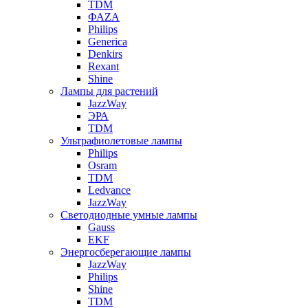
TDM
ФАZА
Philips
Generica
Denkirs
Rexant
Shine
Лампы для растений
JazzWay
ЭРА
TDM
Ультрафиолетовые лампы
Philips
Osram
TDM
Ledvance
JazzWay
Светодиодные умные лампы
Gauss
EKF
Энергосберегающие лампы
JazzWay
Philips
Shine
TDM