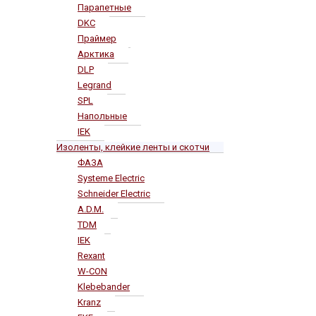
Парапетные
DKC
Праймер
Арктика
DLP
Legrand
SPL
Напольные
IEK
Изоленты, клейкие ленты и скотчи
ФАЗА
Systeme Electric
Schneider Electric
A.D.M.
TDM
IEK
Rexant
W-CON
Klebebander
Kranz