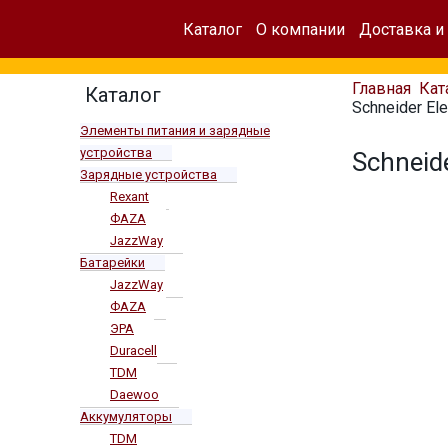
Каталог
О компании
Доставка и
Главная
Кат
Каталог
Schneider Ele
Элементы питания и зарядные
устройства
Schneide
Зарядные устройства
Rexant
ФАZА
JazzWay
Батарейки
JazzWay
ФАZА
ЭРА
Duracell
TDM
Daewoo
Аккумуляторы
TDM