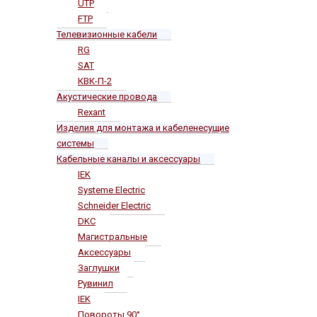
UTP
FTP
Телевизионные кабели
RG
SAT
КВК-П-2
Акустические провода
Rexant
Изделия для монтажа и кабеленесущие
системы
Кабельные каналы и аксессуары
IEK
Systeme Electric
Schneider Electric
DKC
Магистральные
Аксессуары
Заглушки
Рувинил
IEK
Повороты 90°