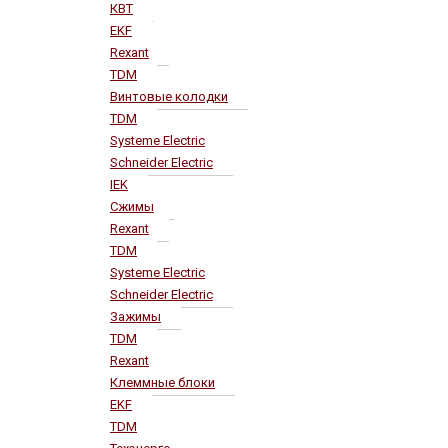
КВТ
EKF
Rexant
TDM
Винтовые колодки
TDM
Systeme Electric
Schneider Electric
IEK
Сжимы
Rexant
TDM
Systeme Electric
Schneider Electric
Зажимы
TDM
Rexant
Клеммные блоки
EKF
TDM