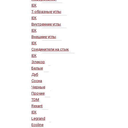
IEK
Т-образные углы
IEK
Внутренние углы
IEK
Внешние углы
IEK
Соединители на стык
IEK
Элекор
Белые
Дуб
Сосна
Черные
Прочие
TDM
Rexant
IEK
Legrand
Ecoline