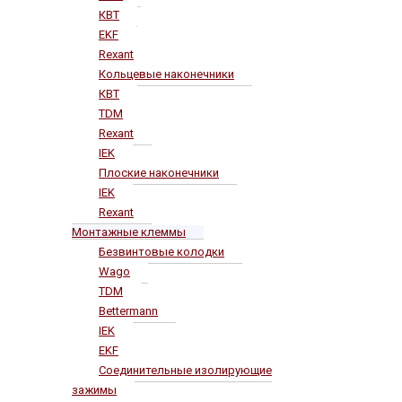
КВТ
EKF
Rexant
Кольцевые наконечники
КВТ
TDM
Rexant
IEK
Плоские наконечники
IEK
Rexant
Монтажные клеммы
Безвинтовые колодки
Wago
TDM
Bettermann
IEK
EKF
Соединительные изолирующие
зажимы