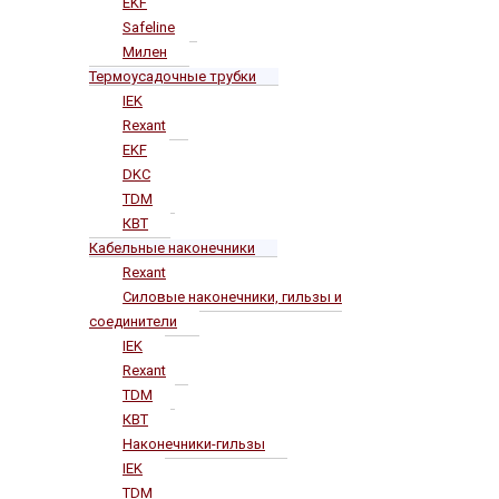
EKF
Safeline
Милен
Термоусадочные трубки
IEK
Rexant
EKF
DKC
TDM
КВТ
Кабельные наконечники
Rexant
Силовые наконечники, гильзы и
соединители
IEK
Rexant
TDM
КВТ
Наконечники-гильзы
IEK
TDM