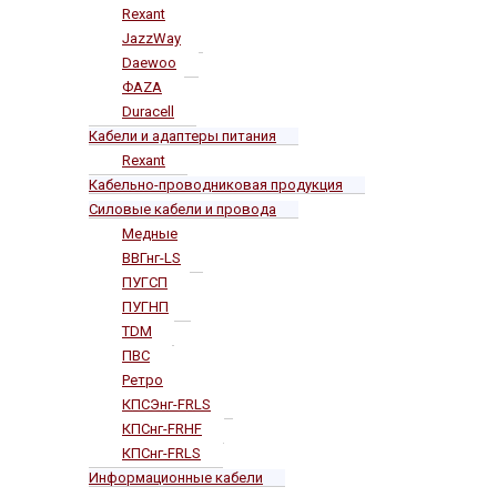
Rexant
JazzWay
Daewoo
ФАZА
Duracell
Кабели и адаптеры питания
Rexant
Кабельно-проводниковая продукция
Силовые кабели и провода
Медные
ВВГнг-LS
ПУГСП
ПУГНП
TDM
ПВС
Ретро
КПСЭнг-FRLS
КПСнг-FRHF
КПСнг-FRLS
Информационные кабели