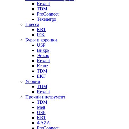
Rexant
TDM
ProConnect
Texenergo
Пресса
КВТ
IEK
Буры и коронки
USP
Вихрь
Энкор
Rexant
Kranz
TDM
EKF
Уровни
TDM
Rexant
Прочий инструмент
TDM
Mett
USP
КВТ
ФАZА
ProConnect