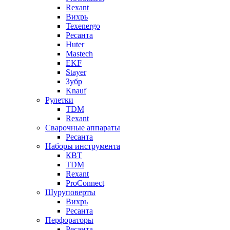
Rexant
Вихрь
Texenergo
Ресанта
Huter
Mastech
EKF
Stayer
Зубр
Knauf
Рулетки
TDM
Rexant
Сварочные аппараты
Ресанта
Наборы инструмента
КВТ
TDM
Rexant
ProConnect
Шуруповерты
Вихрь
Ресанта
Перфораторы
Ресанта