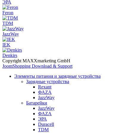
ЭРА
Feron
TDM
JazzWay
IEK
Denkirs
Copyright MAXXmarketing GmbH
JoomShopping Download & Support
Элементы питания и зарядные устройства
Зарядные устройства
Rexant
ФАZА
JazzWay
Батарейки
JazzWay
ФАZА
ЭРА
Duracell
TDM