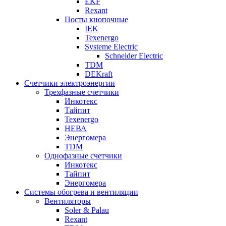
EKF
Rexant
Посты кнопочные
IEK
Texenergo
Systeme Electric
Schneider Electric
TDM
DEKraft
Счетчики электроэнергии
Трехфазные счетчики
Инкотекс
Тайпит
Texenergo
НЕВА
Энергомера
TDM
Однофазные счетчики
Инкотекс
Тайпит
Энергомера
Системы обогрева и вентиляции
Вентиляторы
Soler & Palau
Rexant