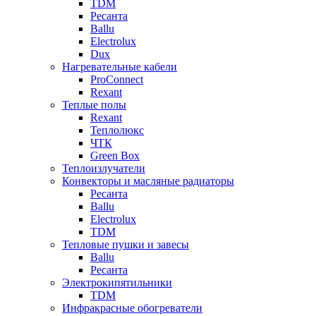
TDM
Ресанта
Ballu
Electrolux
Dux
Нагревательные кабели
ProConnect
Rexant
Теплые полы
Rexant
Теплолюкс
ЧТК
Green Box
Теплоизлучатели
Конвекторы и масляные радиаторы
Ресанта
Ballu
Electrolux
TDM
Тепловые пушки и завесы
Ballu
Ресанта
Электрокипятильники
TDM
Инфракрасные обогреватели