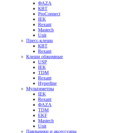
ФАZА
КВТ
ProConnect
IEK
Rexant
Mastech
Unit
Пресс-клещи
КВТ
Rexant
Клещи обжимные
USP
IEK
TDM
Rexant
Hyperline
Мультиметры
IEK
Rexant
ФАZА
TDM
EKF
Mastech
Unit
Паяльники и аксессуары