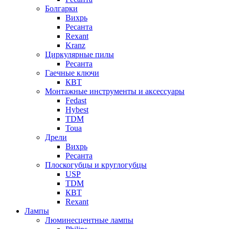
Болгарки
Вихрь
Ресанта
Rexant
Kranz
Циркулярные пилы
Ресанта
Гаечные ключи
КВТ
Монтажные инструменты и аксессуары
Fedast
Hybest
TDM
Toua
Дрели
Вихрь
Ресанта
Плоскогубцы и круглогубцы
USP
TDM
КВТ
Rexant
Лампы
Люминесцентные лампы