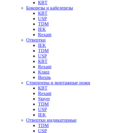
КВТ
Бокорезы и кабелерезы
КВТ
USP
TDM
IEK
Rexant
Отвертки
IEK
TDM
USP
КВТ
Rexant
Kranz
Вихрь
Стрипперы и монтажные ножи
КВТ
Rexant
Stayer
TDM
USP
IEK
Отвертки индикаторные
TDM
USP