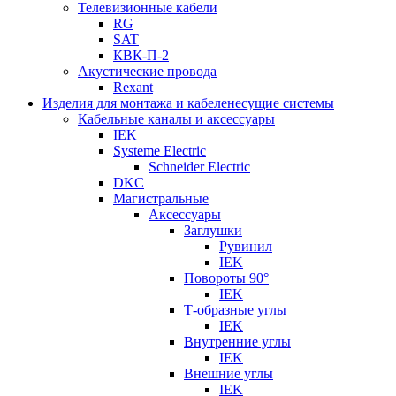
Телевизионные кабели
RG
SAT
КВК-П-2
Акустические провода
Rexant
Изделия для монтажа и кабеленесущие системы
Кабельные каналы и аксессуары
IEK
Systeme Electric
Schneider Electric
DKC
Магистральные
Аксессуары
Заглушки
Рувинил
IEK
Повороты 90°
IEK
Т-образные углы
IEK
Внутренние углы
IEK
Внешние углы
IEK