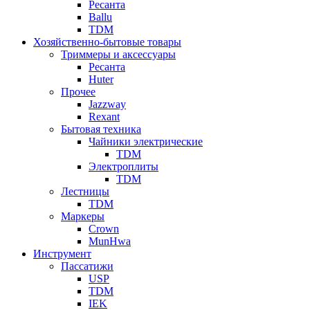
Ресанта
Ballu
TDM
Хозяйственно-бытовые товары
Триммеры и аксессуары
Ресанта
Huter
Прочее
Jazzway
Rexant
Бытовая техника
Чайники электрические
TDM
Электроплиты
TDM
Лестницы
TDM
Маркеры
Crown
MunHwa
Инструмент
Пассатижи
USP
TDM
IEK