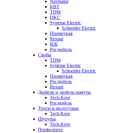
Navigator
КВТ
TDM
DKC
Systeme Electric
Schneider Electric
Промрукав
Rexant
IEK
Росдюбель
Скобы
TDM
Systeme Electric
Schneider Electric
Промрукав
Росдюбель
Rexant
Дюбели и дюбель-хомуты
Tech-Krep
Росдюбель
Тросы и аксессуары
Tech-Krep
Шурупы
Tech-Krep
Перфолента