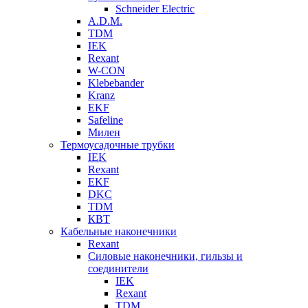
Schneider Electric
A.D.M.
TDM
IEK
Rexant
W-CON
Klebebander
Kranz
EKF
Safeline
Милен
Термоусадочные трубки
IEK
Rexant
EKF
DKC
TDM
КВТ
Кабельные наконечники
Rexant
Силовые наконечники, гильзы и
соединители
IEK
Rexant
TDM