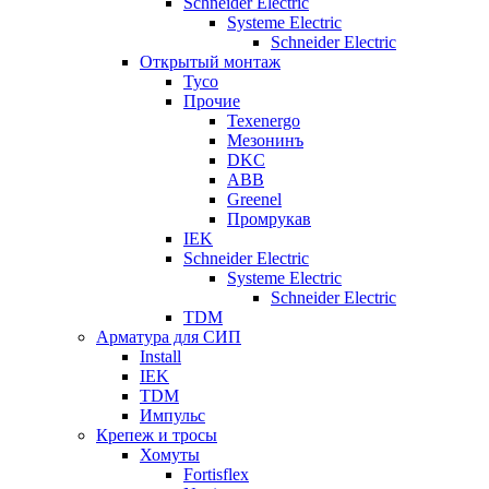
Schneider Electric
Systeme Electric
Schneider Electric
Открытый монтаж
Tyco
Прочие
Texenergo
Мезонинъ
DKC
ABB
Greenel
Промрукав
IEK
Schneider Electric
Systeme Electric
Schneider Electric
TDM
Арматура для СИП
Install
IEK
TDM
Импульс
Крепеж и тросы
Хомуты
Fortisflex