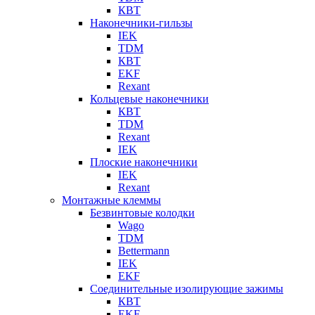
КВТ
Наконечники-гильзы
IEK
TDM
КВТ
EKF
Rexant
Кольцевые наконечники
КВТ
TDM
Rexant
IEK
Плоские наконечники
IEK
Rexant
Монтажные клеммы
Безвинтовые колодки
Wago
TDM
Bettermann
IEK
EKF
Соединительные изолирующие зажимы
КВТ
EKF