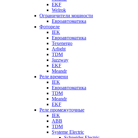
EKF
Welrok
Ограничители мощности
Евроавтоматика
Фотореле
IEK
Евроавтоматика
Texenergo
Arlight
TDM
Jazzway
EKF
Meandr
Реле времени
IEK
Евроавтоматика
TDM
Meandr
EKF
Реле промежуточные
IEK
ABB
TDM
Systeme Electric
Schneider Electric