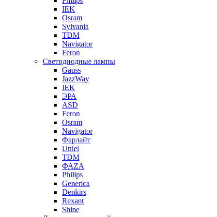
Philips
IEK
Osram
Sylvania
TDM
Navigator
Feron
Светодиодные лампы
Gauss
JazzWay
IEK
ЭРА
ASD
Feron
Osram
Navigator
Фарлайт
Uniel
TDM
ФАZА
Philips
Generica
Denkirs
Rexant
Shine