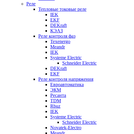
Реле
Тепловые токовые реле
IEK
EKF
DEKraft
КЭАЗ
Реле контроля фаз
Texenergo
Meandr
IEK
Systeme Electric
Schneider Electric
DEKraft
EKF
Реле контроля напряжения
Евроавтоматика
ЭКМ
Ресанта
TDM
Rbuz
IEK
Systeme Electric
Schneider Electric
Novatek-Electro
Meandr