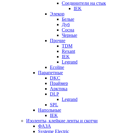
Соединители на стык
IEK
Элекор
Белые
Дуб
Сосна
Черные
Прочие
TDM
Rexant
IEK
Legrand
Ecoline
Парапетные
DKC
Праймер
Арктика
DLP
Legrand
SPL
Напольные
IEK
Изоленты, клейкие ленты и скотчи
ФАЗА
Systeme Electric