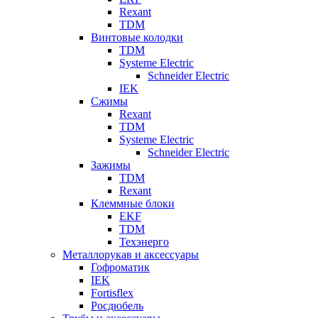
Rexant
TDM
Винтовые колодки
TDM
Systeme Electric
Schneider Electric
IEK
Сжимы
Rexant
TDM
Systeme Electric
Schneider Electric
Зажимы
TDM
Rexant
Клеммные блоки
EKF
TDM
Техэнерго
Металлорукав и аксессуары
Гофроматик
IEK
Fortisflex
Росдюбель