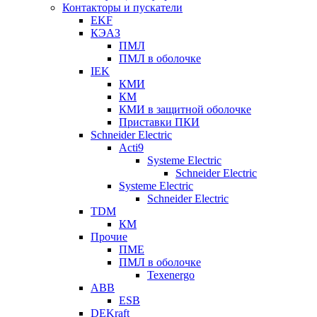
Контакторы и пускатели
EKF
КЭАЗ
ПМЛ
ПМЛ в оболочке
IEK
КМИ
КМ
КМИ в защитной оболочке
Приставки ПКИ
Schneider Electric
Acti9
Systeme Electric
Schneider Electric
Systeme Electric
Schneider Electric
TDM
КМ
Прочие
ПМЕ
ПМЛ в оболочке
Texenergo
ABB
ESB
DEKraft