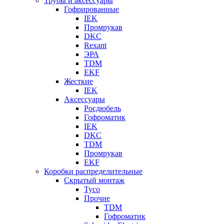
Трубы и аксессуары
Гофрированные
IEK
Промрукав
DKC
Rexant
ЭРА
TDM
EKF
Жесткие
IEK
Аксессуары
Росдюбель
Гофроматик
IEK
DKC
TDM
Промрукав
EKF
Коробки распределительные
Скрытый монтаж
Tyco
Прочие
TDM
Гофроматик