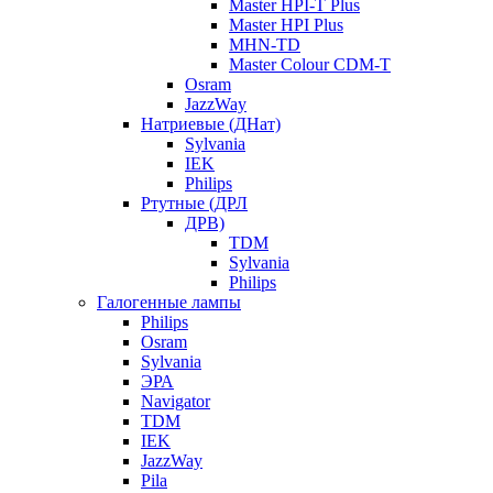
Master HPI-T Plus
Master HPI Plus
MHN-TD
Master Colour CDM-T
Osram
JazzWay
Натриевые (ДНат)
Sylvania
IEK
Philips
Ртутные (ДРЛ
ДРВ)
TDM
Sylvania
Philips
Галогенные лампы
Philips
Osram
Sylvania
ЭРА
Navigator
TDM
IEK
JazzWay
Pila