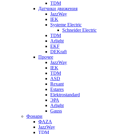
TDM
Датчики движения
JazzWay
IEK
Systeme Electric
Schneider Electric
TDM
Arlight
EKF
DEKraft
Прочее
JazzWay
IEK
TDM
ASD
Rexant
Estares
Elektrostandard
ЭРА
Arlight
Gauss
Фонари
ФАZА
JazzWay
TDM