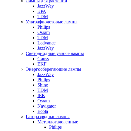
Лампы для растений
JazzWay
ЭРА
TDM
Ультрафиолетовые лампы
Philips
Osram
TDM
Ledvance
JazzWay
Светодиодные умные лампы
Gauss
EKF
Энергосберегающие лампы
JazzWay
Philips
Shine
TDM
IEK
Osram
Navigator
Ecola
Газоразрядные лампы
Металлогалогенные
Philips