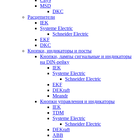
City9
MSD
DKC
Расцепители
IEK
Systeme Electric
Schneider Electric
EKF
DKC
Кнопки, индикаторы и посты
Кнопки, лампы сигнальные и индикаторы
на DIN-рейку
IEK
Systeme Electric
Schneider Electric
EKF
DEKraft
Meandr
Кнопки управления и индикаторы
IEK
TDM
Systeme Electric
Schneider Electric
DEKraft
ABB