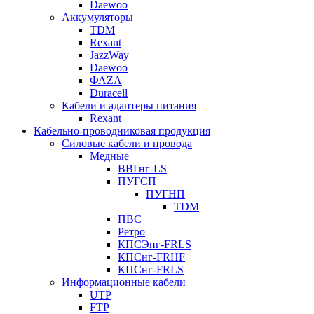
Daewoo
Аккумуляторы
TDM
Rexant
JazzWay
Daewoo
ФАZА
Duracell
Кабели и адаптеры питания
Rexant
Кабельно-проводниковая продукция
Силовые кабели и провода
Медные
ВВГнг-LS
ПУГСП
ПУГНП
TDM
ПВС
Ретро
КПСЭнг-FRLS
КПСнг-FRHF
КПСнг-FRLS
Информационные кабели
UTP
FTP