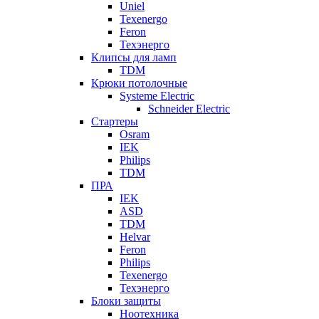
Uniel
Texenergo
Feron
Техэнерго
Клипсы для ламп
TDM
Крюки потолочные
Systeme Electric
Schneider Electric
Стартеры
Osram
IEK
Philips
TDM
ПРА
IEK
ASD
TDM
Helvar
Feron
Philips
Texenergo
Техэнерго
Блоки защиты
Ноотехника