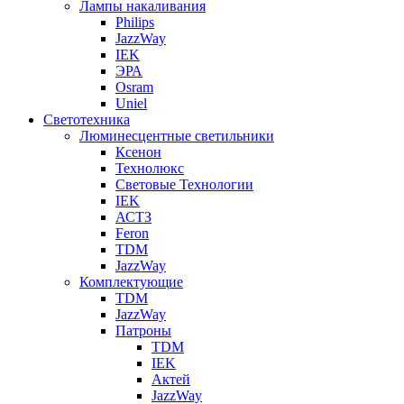
Лампы накаливания
Philips
JazzWay
IEK
ЭРА
Osram
Uniel
Светотехника
Люминесцентные светильники
Ксенон
Технолюкс
Световые Технологии
IEK
АСТЗ
Feron
TDM
JazzWay
Комплектующие
TDM
JazzWay
Патроны
TDM
IEK
Актей
JazzWay