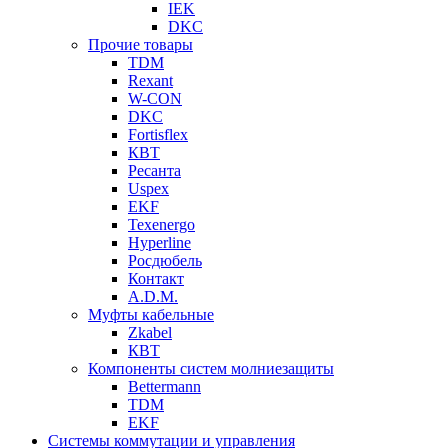
IEK
DKC
Прочие товары
TDM
Rexant
W-CON
DKC
Fortisflex
КВТ
Ресанта
Uspex
EKF
Texenergo
Hyperline
Росдюбель
Контакт
A.D.M.
Муфты кабельные
Zkabel
КВТ
Компоненты систем молниезащиты
Bettermann
TDM
EKF
Системы коммутации и управления