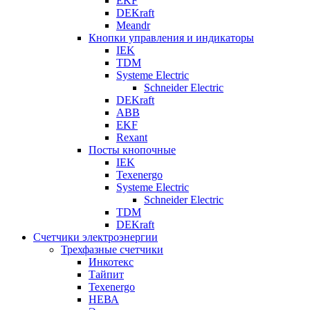
EKF
DEKraft
Meandr
Кнопки управления и индикаторы
IEK
TDM
Systeme Electric
Schneider Electric
DEKraft
ABB
EKF
Rexant
Посты кнопочные
IEK
Texenergo
Systeme Electric
Schneider Electric
TDM
DEKraft
Счетчики электроэнергии
Трехфазные счетчики
Инкотекс
Тайпит
Texenergo
НЕВА