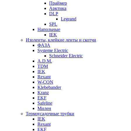
Праймер
Арктика
DLP
Legrand
SPL
Напольные
IEK
Изоленты, клейкие ленты и скотчи
ФАЗА
Systeme Electric
Schneider Electric
A.D.M.
TDM
IEK
Rexant
W-CON
Klebebander
Kranz
EKF
Safeline
Милен
Термоусадочные трубки
IEK
Rexant
EKF