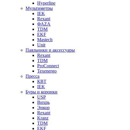
Hyperline
Мультиметры
IEK
Rexant
ФАZА
TDM
EKF
Mastech
Unit
Паяльники и аксессуары
Rexant
TDM
ProConnect
Texenergo
Пресса
КВТ
IEK
Буры и коронки
USP
Вихрь
Энкор
Rexant
Kranz
TDM
EKF