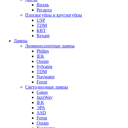
Вихрь
Ресанта
Плоскогубцы и круглогубцы
USP
TDM
КВТ
Rexant
Лампы
Люминесцентные лампы
Philips
IEK
Osram
Sylvania
TDM
Navigator
Feron
Светодиодные лампы
Gauss
JazzWay
IEK
ЭРА
ASD
Feron
Osram