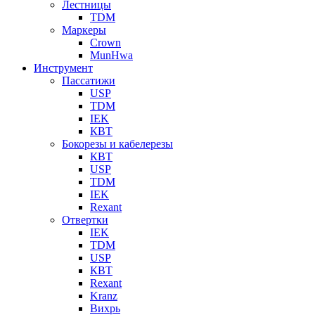
Лестницы
TDM
Маркеры
Crown
MunHwa
Инструмент
Пассатижи
USP
TDM
IEK
КВТ
Бокорезы и кабелерезы
КВТ
USP
TDM
IEK
Rexant
Отвертки
IEK
TDM
USP
КВТ
Rexant
Kranz
Вихрь