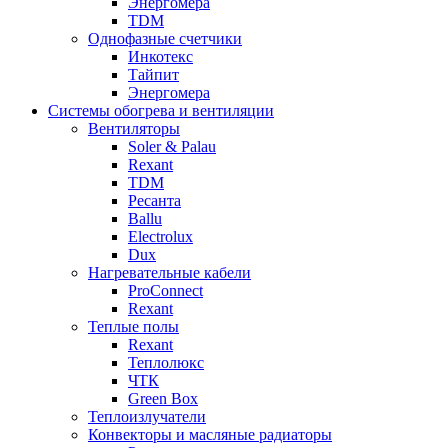
Энергомера
TDM
Однофазные счетчики
Инкотекс
Тайпит
Энергомера
Системы обогрева и вентиляции
Вентиляторы
Soler & Palau
Rexant
TDM
Ресанта
Ballu
Electrolux
Dux
Нагревательные кабели
ProConnect
Rexant
Теплые полы
Rexant
Теплолюкс
ЧТК
Green Box
Теплоизлучатели
Конвекторы и масляные радиаторы