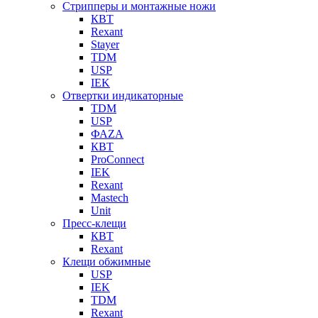
Стрипперы и монтажные ножи
КВТ
Rexant
Stayer
TDM
USP
IEK
Отвертки индикаторные
TDM
USP
ФАZА
КВТ
ProConnect
IEK
Rexant
Mastech
Unit
Пресс-клещи
КВТ
Rexant
Клещи обжимные
USP
IEK
TDM
Rexant