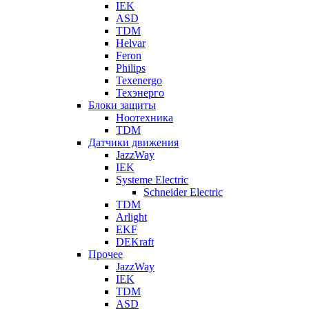
IEK
ASD
TDM
Helvar
Feron
Philips
Texenergo
Техэнерго
Блоки защиты
Ноотехника
TDM
Датчики движения
JazzWay
IEK
Systeme Electric
Schneider Electric
TDM
Arlight
EKF
DEKraft
Прочее
JazzWay
IEK
TDM
ASD