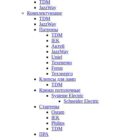
TDM
JazzWay
Комплектующие
TDM
JazzWay
Патроны
TDM
IEK
Актей
JazzWay
Uniel
Texenergo
Feron
Техэнерго
Клипсы для ламп
TDM
Крюки потолочные
Systeme Electric
Schneider Electric
Стартеры
Osram
IEK
Philips
TDM
ПРА