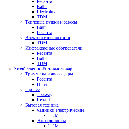
Ресанта
Ballu
Electrolux
TDM
Тепловые пушки и завесы
Ballu
Ресанта
Электрокипятильники
TDM
Инфракрасные обогреватели
Ресанта
Ballu
TDM
Хозяйственно-бытовые товары
Триммеры и аксессуары
Ресанта
Huter
Прочее
Jazzway
Rexant
Бытовая техника
Чайники электрические
TDM
Электроплиты
TDM