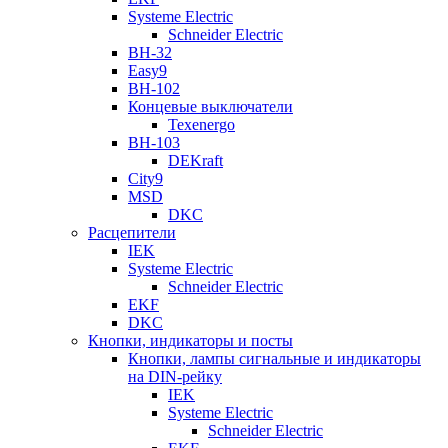
Systeme Electric
Schneider Electric
ВН-32
Easy9
ВН-102
Концевые выключатели
Texenergo
ВН-103
DEKraft
City9
MSD
DKC
Расцепители
IEK
Systeme Electric
Schneider Electric
EKF
DKC
Кнопки, индикаторы и посты
Кнопки, лампы сигнальные и индикаторы
на DIN-рейку
IEK
Systeme Electric
Schneider Electric