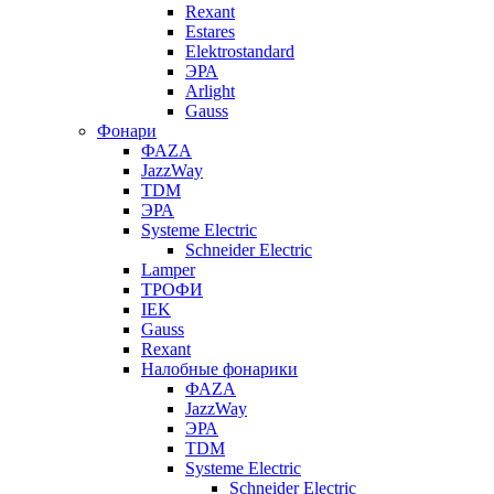
Rexant
Estares
Elektrostandard
ЭРА
Arlight
Gauss
Фонари
ФАZА
JazzWay
TDM
ЭРА
Systeme Electric
Schneider Electric
Lamper
ТРОФИ
IEK
Gauss
Rexant
Налобные фонарики
ФАZА
JazzWay
ЭРА
TDM
Systeme Electric
Schneider Electric