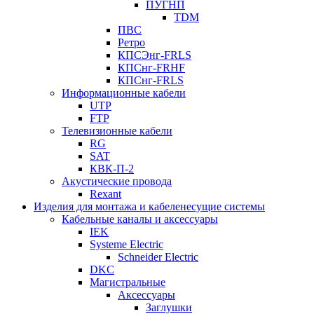
ПУГНП
TDM
ПВС
Ретро
КПСЭнг-FRLS
КПСнг-FRHF
КПСнг-FRLS
Информационные кабели
UTP
FTP
Телевизионные кабели
RG
SAT
КВК-П-2
Акустические провода
Rexant
Изделия для монтажа и кабеленесущие системы
Кабельные каналы и аксессуары
IEK
Systeme Electric
Schneider Electric
DKC
Магистральные
Аксессуары
Заглушки