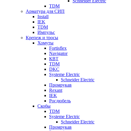
Schneider Electric
TDM
Арматура для СИП
Install
IEK
TDM
Импульс
Крепеж и тросы
Хомуты
Fortisflex
Navigator
КВТ
TDM
DKC
Systeme Electric
Schneider Electric
Промрукав
Rexant
IEK
Росдюбель
Скобы
TDM
Systeme Electric
Schneider Electric
Промрукав