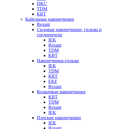
DKC
TDM
КВТ
Кабельные наконечники
Rexant
Силовые наконечники, гильзы и
соединители
IEK
Rexant
TDM
КВТ
Наконечники-гильзы
IEK
TDM
КВТ
EKF
Rexant
Кольцевые наконечники
КВТ
TDM
Rexant
IEK
Плоские наконечники
IEK
Rexant