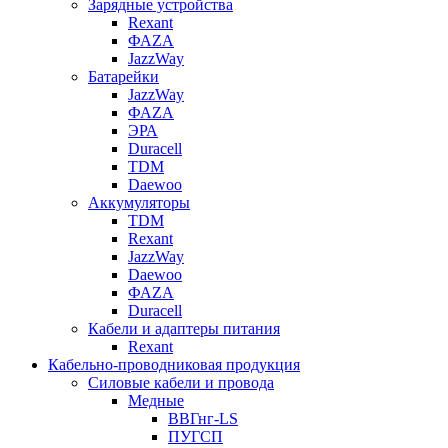
Зарядные устройства
Rexant
ФАZА
JazzWay
Батарейки
JazzWay
ФАZА
ЭРА
Duracell
TDM
Daewoo
Аккумуляторы
TDM
Rexant
JazzWay
Daewoo
ФАZА
Duracell
Кабели и адаптеры питания
Rexant
Кабельно-проводниковая продукция
Силовые кабели и провода
Медные
ВВГнг-LS
ПУГСП