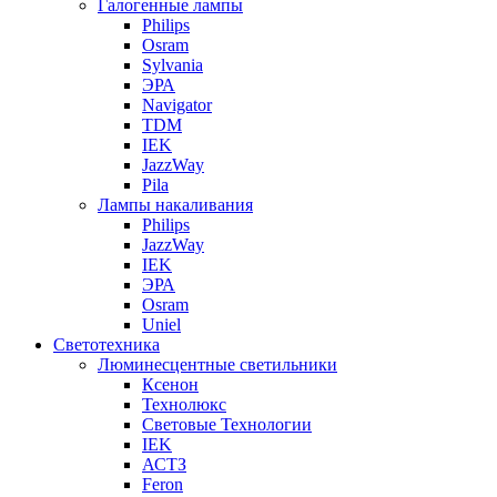
Галогенные лампы
Philips
Osram
Sylvania
ЭРА
Navigator
TDM
IEK
JazzWay
Pila
Лампы накаливания
Philips
JazzWay
IEK
ЭРА
Osram
Uniel
Светотехника
Люминесцентные светильники
Ксенон
Технолюкс
Световые Технологии
IEK
АСТЗ
Feron