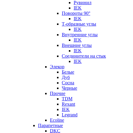
Рувинил
IEK
Повороты 90°
IEK
Т-образные углы
IEK
Внутренние углы
IEK
Внешние углы
IEK
Соединители на стык
IEK
Элекор
Белые
Дуб
Сосна
Черные
Прочие
TDM
Rexant
IEK
Legrand
Ecoline
Парапетные
DKC