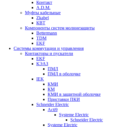
Контакт
A.D.M.
Муфты кабельные
Zkabel
КВТ
Компоненты систем молниезащиты
Bettermann
TDM
EKF
Системы коммутации и управления
Контакторы и пускатели
EKF
КЭАЗ
ПМЛ
ПМЛ в оболочке
IEK
КМИ
КМ
КМИ в защитной оболочке
Приставки ПКИ
Schneider Electric
Acti9
Systeme Electric
Schneider Electric
Systeme Electric