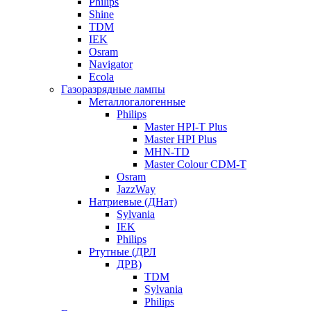
Philips
Shine
TDM
IEK
Osram
Navigator
Ecola
Газоразрядные лампы
Металлогалогенные
Philips
Master HPI-T Plus
Master HPI Plus
MHN-TD
Master Colour CDM-T
Osram
JazzWay
Натриевые (ДНат)
Sylvania
IEK
Philips
Ртутные (ДРЛ
ДРВ)
TDM
Sylvania
Philips