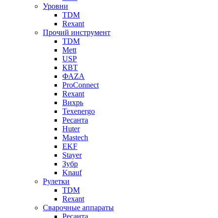
Уровни
TDM
Rexant
Прочий инструмент
TDM
Mett
USP
КВТ
ФАZА
ProConnect
Rexant
Вихрь
Texenergo
Ресанта
Huter
Mastech
EKF
Stayer
Зубр
Knauf
Рулетки
TDM
Rexant
Сварочные аппараты
Ресанта