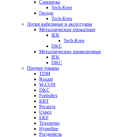
Саморезы
Tech-Krep
Гвозди
Tech-Krep
Лотки кабельные и аксессуары
Металлические прокатные
IEK
Tech-Krep
DKC
Металлические проволочные
IEK
DKC
Прочие товары
TDM
Rexant
W-CON
DKC
Fortisflex
КВТ
Ресанта
Uspex
EKF
Texenergo
Hyperline
Росдюбель