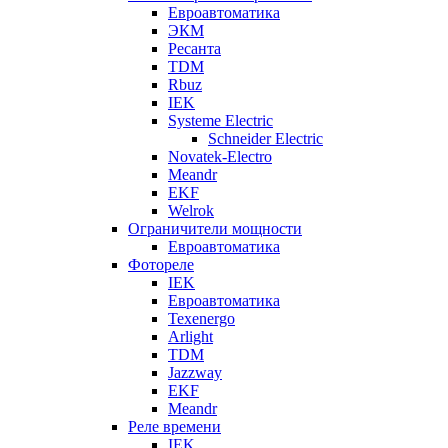
Евроавтоматика
ЭКМ
Ресанта
TDM
Rbuz
IEK
Systeme Electric
Schneider Electric
Novatek-Electro
Meandr
EKF
Welrok
Ограничители мощности
Евроавтоматика
Фотореле
IEK
Евроавтоматика
Texenergo
Arlight
TDM
Jazzway
EKF
Meandr
Реле времени
IEK