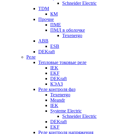
Schneider Electric
TDM
КМ
Прочие
ПМЕ
ПМЛ в оболочке
Texenergo
ABB
ESB
DEKraft
Реле
Тепловые токовые реле
IEK
EKF
DEKraft
КЭАЗ
Реле контроля фаз
Texenergo
Meandr
IEK
Systeme Electric
Schneider Electric
DEKraft
EKF
Реле контроля напряжения