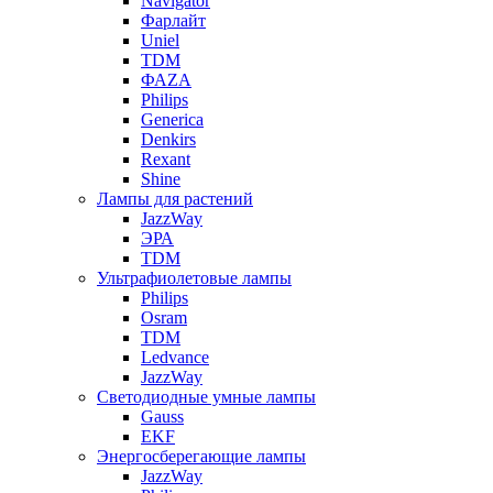
Navigator
Фарлайт
Uniel
TDM
ФАZА
Philips
Generica
Denkirs
Rexant
Shine
Лампы для растений
JazzWay
ЭРА
TDM
Ультрафиолетовые лампы
Philips
Osram
TDM
Ledvance
JazzWay
Светодиодные умные лампы
Gauss
EKF
Энергосберегающие лампы
JazzWay