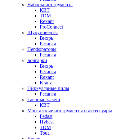
Наборы инструмента
КВТ
TDM
Rexant
ProConnect
Шуруповерты
Вихрь
Ресанта
Перфораторы
Ресанта
Болгарки
Вихрь
Ресанта
Rexant
Kranz
Циркулярные пилы
Ресанта
Гаечные ключи
КВТ
Монтажные инструменты и аксессуары
Fedast
Hybest
TDM
Toua
Дрели