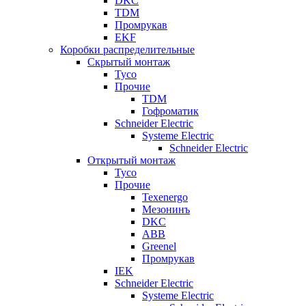
DKC
TDM
Промрукав
EKF
Коробки распределительные
Скрытый монтаж
Tyco
Прочие
TDM
Гофроматик
Schneider Electric
Systeme Electric
Schneider Electric
Открытый монтаж
Tyco
Прочие
Texenergo
Мезонинъ
DKC
ABB
Greenel
Промрукав
IEK
Schneider Electric
Systeme Electric