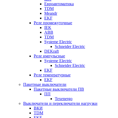
Евроавтоматика
TDM
Meandr
EKF
Реле промежуточные
IEK
ABB
TDM
Systeme Electric
Schneider Electric
DEKraft
Реле импульсные
Systeme Electric
Schneider Electric
EKF
Реле температурные
EKF
Пакетные выключатели
Пакетные выключатели ПВ
ПП
Texenergo
Выключатели и переключатели нагрузки
ВКИ
TDM
EKF