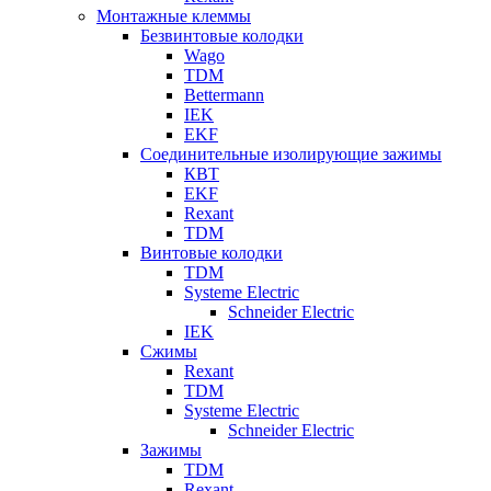
Монтажные клеммы
Безвинтовые колодки
Wago
TDM
Bettermann
IEK
EKF
Соединительные изолирующие зажимы
КВТ
EKF
Rexant
TDM
Винтовые колодки
TDM
Systeme Electric
Schneider Electric
IEK
Сжимы
Rexant
TDM
Systeme Electric
Schneider Electric
Зажимы
TDM
Rexant