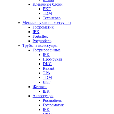
Клеммные блоки
EKF
TDM
Техэнерго
Металлорукав и аксессуары
Гофроматик
IEK
Fortisflex
Росдюбель
Трубы и аксессуары
Гофрированные
IEK
Промрукав
DKC
Rexant
ЭРА
TDM
EKF
Жесткие
IEK
Аксессуары
Росдюбель
Гофроматик
IEK