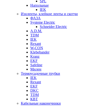
SPL
Напольные
IEK
Изоленты, клейкие ленты и скотчи
ФАЗА
Systeme Electric
Schneider Electric
A.D.M.
TDM
IEK
Rexant
W-CON
Klebebander
Kranz
EKF
Safeline
Милен
Термоусадочные трубки
IEK
Rexant
EKF
DKC
TDM
КВТ
Кабельные наконечники