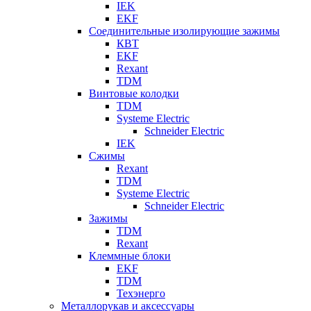
IEK
EKF
Соединительные изолирующие зажимы
КВТ
EKF
Rexant
TDM
Винтовые колодки
TDM
Systeme Electric
Schneider Electric
IEK
Сжимы
Rexant
TDM
Systeme Electric
Schneider Electric
Зажимы
TDM
Rexant
Клеммные блоки
EKF
TDM
Техэнерго
Металлорукав и аксессуары