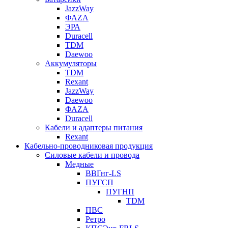
JazzWay
ФАZА
ЭРА
Duracell
TDM
Daewoo
Аккумуляторы
TDM
Rexant
JazzWay
Daewoo
ФАZА
Duracell
Кабели и адаптеры питания
Rexant
Кабельно-проводниковая продукция
Силовые кабели и провода
Медные
ВВГнг-LS
ПУГСП
ПУГНП
TDM
ПВС
Ретро