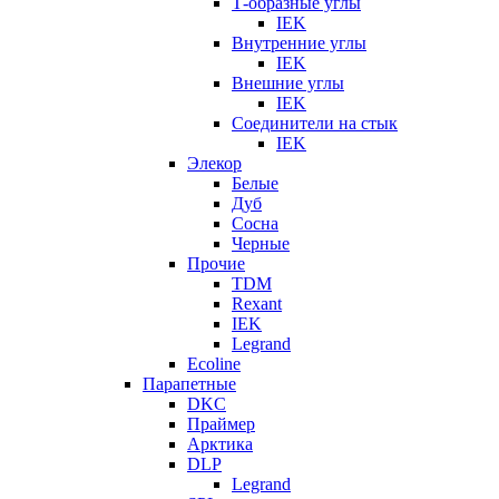
Т-образные углы
IEK
Внутренние углы
IEK
Внешние углы
IEK
Соединители на стык
IEK
Элекор
Белые
Дуб
Сосна
Черные
Прочие
TDM
Rexant
IEK
Legrand
Ecoline
Парапетные
DKC
Праймер
Арктика
DLP
Legrand