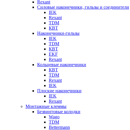
Rexant
Силовые наконечники, гильзы и соединители
IEK
Rexant
TDM
КВТ
Наконечники-гильзы
IEK
TDM
КВТ
EKF
Rexant
Кольцевые наконечники
КВТ
TDM
Rexant
IEK
Плоские наконечники
IEK
Rexant
Монтажные клеммы
Безвинтовые колодки
Wago
TDM
Bettermann