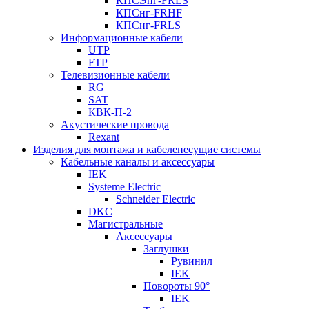
КПСЭнг-FRLS
КПСнг-FRHF
КПСнг-FRLS
Информационные кабели
UTP
FTP
Телевизионные кабели
RG
SAT
КВК-П-2
Акустические провода
Rexant
Изделия для монтажа и кабеленесущие системы
Кабельные каналы и аксессуары
IEK
Systeme Electric
Schneider Electric
DKC
Магистральные
Аксессуары
Заглушки
Рувинил
IEK
Повороты 90°
IEK