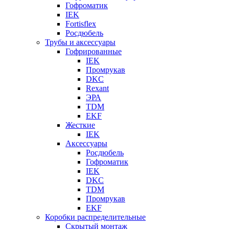
Гофроматик
IEK
Fortisflex
Росдюбель
Трубы и аксессуары
Гофрированные
IEK
Промрукав
DKC
Rexant
ЭРА
TDM
EKF
Жесткие
IEK
Аксессуары
Росдюбель
Гофроматик
IEK
DKC
TDM
Промрукав
EKF
Коробки распределительные
Скрытый монтаж