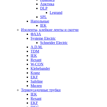
Арктика
DLP
Legrand
SPL
Напольные
IEK
Изоленты, клейкие ленты и скотчи
ФАЗА
Systeme Electric
Schneider Electric
A.D.M.
TDM
IEK
Rexant
W-CON
Klebebander
Kranz
EKF
Safeline
Милен
Термоусадочные трубки
IEK
Rexant
EKF