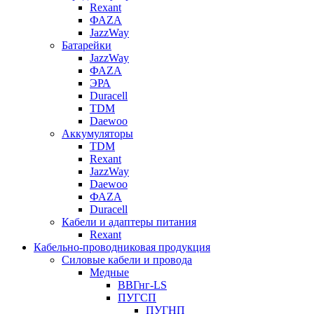
Rexant
ФАZА
JazzWay
Батарейки
JazzWay
ФАZА
ЭРА
Duracell
TDM
Daewoo
Аккумуляторы
TDM
Rexant
JazzWay
Daewoo
ФАZА
Duracell
Кабели и адаптеры питания
Rexant
Кабельно-проводниковая продукция
Силовые кабели и провода
Медные
ВВГнг-LS
ПУГСП
ПУГНП