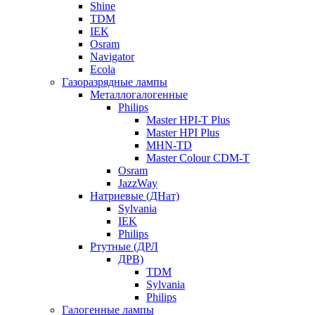
Shine
TDM
IEK
Osram
Navigator
Ecola
Газоразрядные лампы
Металлогалогенные
Philips
Master HPI-T Plus
Master HPI Plus
MHN-TD
Master Colour CDM-T
Osram
JazzWay
Натриевые (ДНат)
Sylvania
IEK
Philips
Ртутные (ДРЛ
ДРВ)
TDM
Sylvania
Philips
Галогенные лампы