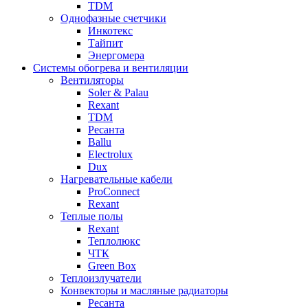
TDM
Однофазные счетчики
Инкотекс
Тайпит
Энергомера
Системы обогрева и вентиляции
Вентиляторы
Soler & Palau
Rexant
TDM
Ресанта
Ballu
Electrolux
Dux
Нагревательные кабели
ProConnect
Rexant
Теплые полы
Rexant
Теплолюкс
ЧТК
Green Box
Теплоизлучатели
Конвекторы и масляные радиаторы
Ресанта