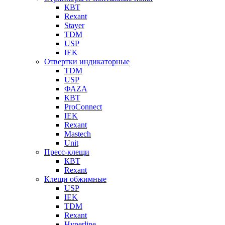
КВТ
Rexant
Stayer
TDM
USP
IEK
Отвертки индикаторные
TDM
USP
ФАZА
КВТ
ProConnect
IEK
Rexant
Mastech
Unit
Пресс-клещи
КВТ
Rexant
Клещи обжимные
USP
IEK
TDM
Rexant
Hyperline