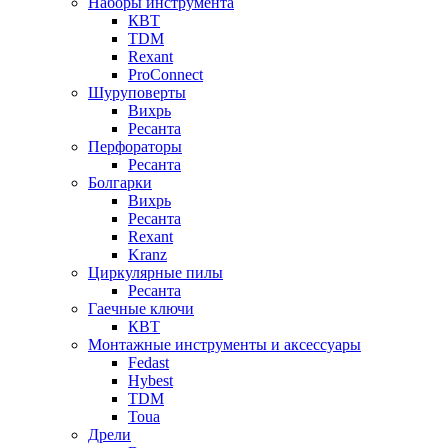
Наборы инструмента
КВТ
TDM
Rexant
ProConnect
Шуруповерты
Вихрь
Ресанта
Перфораторы
Ресанта
Болгарки
Вихрь
Ресанта
Rexant
Kranz
Циркулярные пилы
Ресанта
Гаечные ключи
КВТ
Монтажные инструменты и аксессуары
Fedast
Hybest
TDM
Toua
Дрели