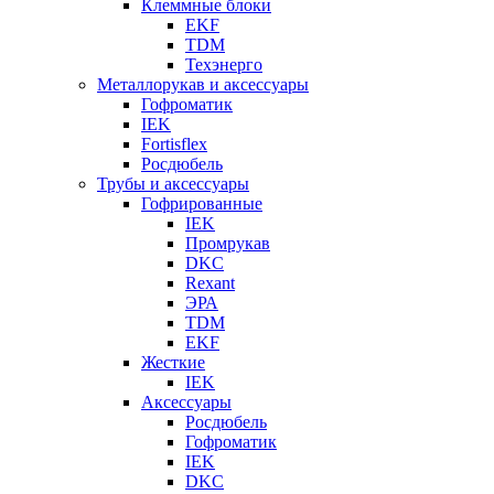
Клеммные блоки
EKF
TDM
Техэнерго
Металлорукав и аксессуары
Гофроматик
IEK
Fortisflex
Росдюбель
Трубы и аксессуары
Гофрированные
IEK
Промрукав
DKC
Rexant
ЭРА
TDM
EKF
Жесткие
IEK
Аксессуары
Росдюбель
Гофроматик
IEK
DKC