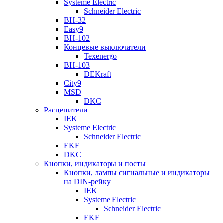
Systeme Electric
Schneider Electric
ВН-32
Easy9
ВН-102
Концевые выключатели
Texenergo
ВН-103
DEKraft
City9
MSD
DKC
Расцепители
IEK
Systeme Electric
Schneider Electric
EKF
DKC
Кнопки, индикаторы и посты
Кнопки, лампы сигнальные и индикаторы
на DIN-рейку
IEK
Systeme Electric
Schneider Electric
EKF