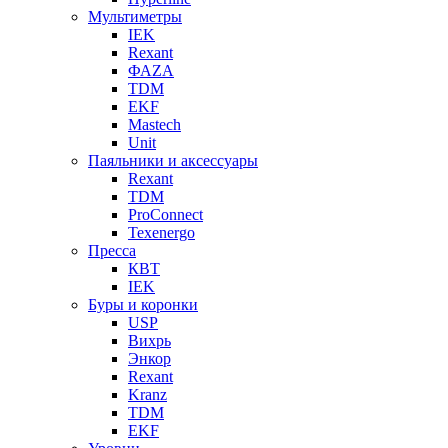
Мультиметры
IEK
Rexant
ФАZА
TDM
EKF
Mastech
Unit
Паяльники и аксессуары
Rexant
TDM
ProConnect
Texenergo
Пресса
КВТ
IEK
Буры и коронки
USP
Вихрь
Энкор
Rexant
Kranz
TDM
EKF