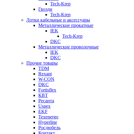
Tech-Krep
Гвозди
Tech-Krep
Лотки кабельные и аксессуары
Металлические прокатные
IEK
Tech-Krep
DKC
Металлические проволочные
IEK
DKC
Прочие товары
TDM
Rexant
W-CON
DKC
Fortisflex
КВТ
Ресанта
Uspex
EKF
Texenergo
Hyperline
Росдюбель
Контакт