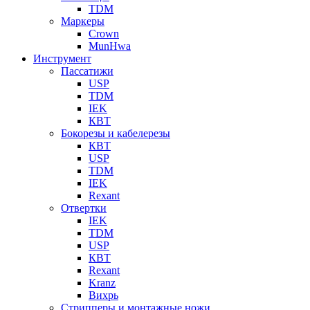
TDM
Маркеры
Crown
MunHwa
Инструмент
Пассатижи
USP
TDM
IEK
КВТ
Бокорезы и кабелерезы
КВТ
USP
TDM
IEK
Rexant
Отвертки
IEK
TDM
USP
КВТ
Rexant
Kranz
Вихрь
Стрипперы и монтажные ножи