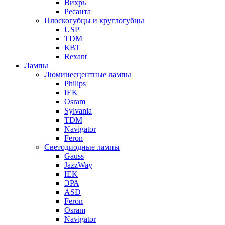
Вихрь
Ресанта
Плоскогубцы и круглогубцы
USP
TDM
КВТ
Rexant
Лампы
Люминесцентные лампы
Philips
IEK
Osram
Sylvania
TDM
Navigator
Feron
Светодиодные лампы
Gauss
JazzWay
IEK
ЭРА
ASD
Feron
Osram
Navigator