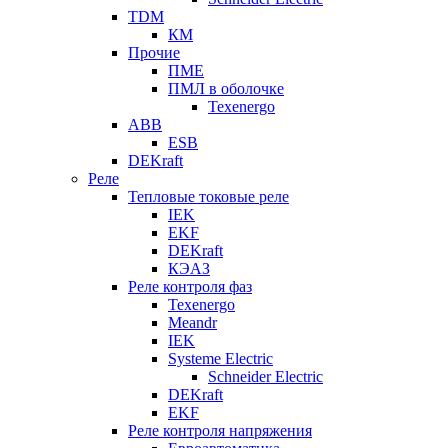
TDM
КМ
Прочие
ПМЕ
ПМЛ в оболочке
Texenergo
ABB
ESB
DEKraft
Реле
Тепловые токовые реле
IEK
EKF
DEKraft
КЭАЗ
Реле контроля фаз
Texenergo
Meandr
IEK
Systeme Electric
Schneider Electric
DEKraft
EKF
Реле контроля напряжения