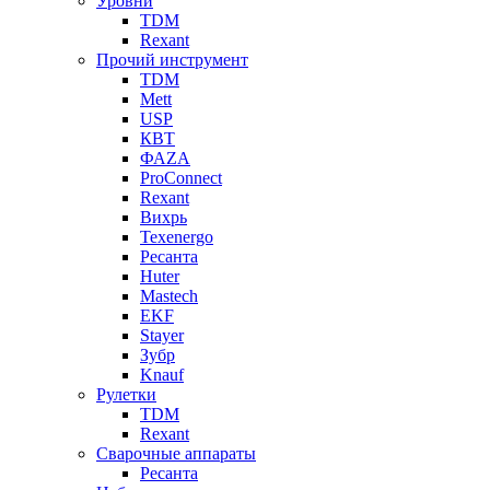
Уровни
TDM
Rexant
Прочий инструмент
TDM
Mett
USP
КВТ
ФАZА
ProConnect
Rexant
Вихрь
Texenergo
Ресанта
Huter
Mastech
EKF
Stayer
Зубр
Knauf
Рулетки
TDM
Rexant
Сварочные аппараты
Ресанта