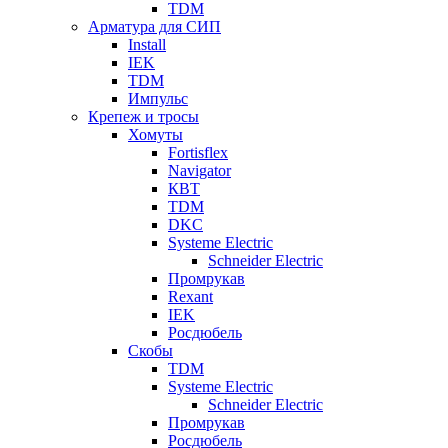
TDM
Арматура для СИП
Install
IEK
TDM
Импульс
Крепеж и тросы
Хомуты
Fortisflex
Navigator
КВТ
TDM
DKC
Systeme Electric
Schneider Electric
Промрукав
Rexant
IEK
Росдюбель
Скобы
TDM
Systeme Electric
Schneider Electric
Промрукав
Росдюбель