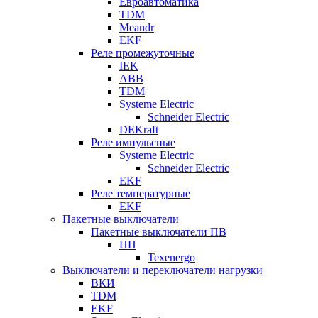
Евроавтоматика
TDM
Meandr
EKF
Реле промежуточные
IEK
ABB
TDM
Systeme Electric
Schneider Electric
DEKraft
Реле импульсные
Systeme Electric
Schneider Electric
EKF
Реле температурные
EKF
Пакетные выключатели
Пакетные выключатели ПВ
ПП
Texenergo
Выключатели и переключатели нагрузки
ВКИ
TDM
EKF