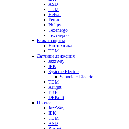
ASD
TDM
Helvar
Feron
Philips
Texenergo
Техэнерго
Блоки защиты
Ноотехника
TDM
Датчики движения
JazzWay
IEK
Systeme Electric
Schneider Electric
TDM
Arlight
EKF
DEKraft
Прочее
JazzWay
IEK
TDM
ASD
Rexant