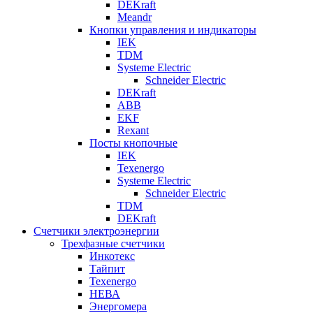
DEKraft
Meandr
Кнопки управления и индикаторы
IEK
TDM
Systeme Electric
Schneider Electric
DEKraft
ABB
EKF
Rexant
Посты кнопочные
IEK
Texenergo
Systeme Electric
Schneider Electric
TDM
DEKraft
Счетчики электроэнергии
Трехфазные счетчики
Инкотекс
Тайпит
Texenergo
НЕВА
Энергомера