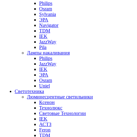
Philips
Osram
Sylvania
ЭРА
Navigator
TDM
IEK
JazzWay
Pila
Лампы накаливания
Philips
JazzWay
IEK
ЭРА
Osram
Uniel
Светотехника
Люминесцентные светильники
Ксенон
Технолюкс
Световые Технологии
IEK
АСТЗ
Feron
TDM