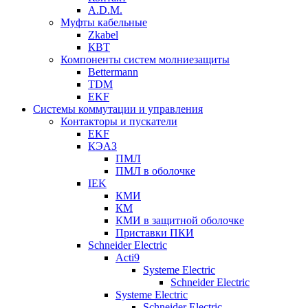
A.D.M.
Муфты кабельные
Zkabel
КВТ
Компоненты систем молниезащиты
Bettermann
TDM
EKF
Системы коммутации и управления
Контакторы и пускатели
EKF
КЭАЗ
ПМЛ
ПМЛ в оболочке
IEK
КМИ
КМ
КМИ в защитной оболочке
Приставки ПКИ
Schneider Electric
Acti9
Systeme Electric
Schneider Electric
Systeme Electric
Schneider Electric