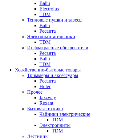
Ballu
Electrolux
TDM
Тепловые пушки и завесы
Ballu
Ресанта
Электрокипятильники
TDM
Инфракрасные обогреватели
Ресанта
Ballu
TDM
Хозяйственно-бытовые товары
Триммеры и аксессуары
Ресанта
Huter
Прочее
Jazzway
Rexant
Бытовая техника
Чайники электрические
TDM
Электроплиты
TDM
Лестницы