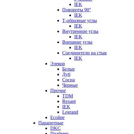
IEK
Повороты 90°
IEK
Т-образные углы
IEK
Внутренние углы
IEK
Внешние углы
IEK
Соединители на стык
IEK
Элекор
Белые
Дуб
Сосна
Черные
Прочие
TDM
Rexant
IEK
Legrand
Ecoline
Парапетные
DKC
Праймер