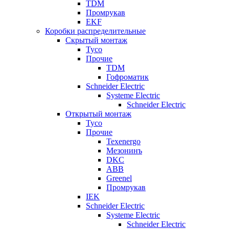
TDM
Промрукав
EKF
Коробки распределительные
Скрытый монтаж
Tyco
Прочие
TDM
Гофроматик
Schneider Electric
Systeme Electric
Schneider Electric
Открытый монтаж
Tyco
Прочие
Texenergo
Мезонинъ
DKC
ABB
Greenel
Промрукав
IEK
Schneider Electric
Systeme Electric
Schneider Electric