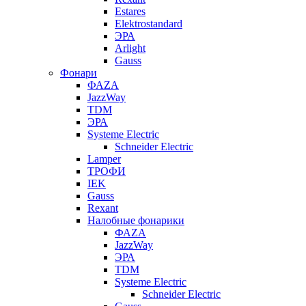
Estares
Elektrostandard
ЭРА
Arlight
Gauss
Фонари
ФАZА
JazzWay
TDM
ЭРА
Systeme Electric
Schneider Electric
Lamper
ТРОФИ
IEK
Gauss
Rexant
Налобные фонарики
ФАZА
JazzWay
ЭРА
TDM
Systeme Electric
Schneider Electric