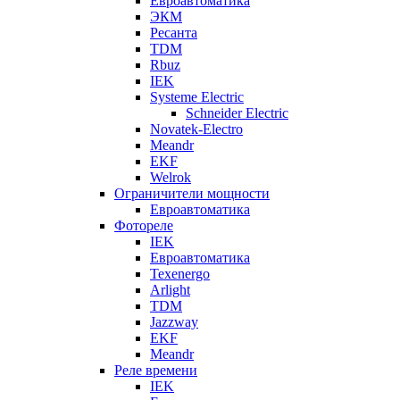
Евроавтоматика
ЭКМ
Ресанта
TDM
Rbuz
IEK
Systeme Electric
Schneider Electric
Novatek-Electro
Meandr
EKF
Welrok
Ограничители мощности
Евроавтоматика
Фотореле
IEK
Евроавтоматика
Texenergo
Arlight
TDM
Jazzway
EKF
Meandr
Реле времени
IEK