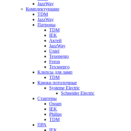
JazzWay
Комплектующие
TDM
JazzWay
Патроны
TDM
IEK
Актей
JazzWay
Uniel
Texenergo
Feron
Техэнерго
Клипсы для ламп
TDM
Крюки потолочные
Systeme Electric
Schneider Electric
Стартеры
Osram
IEK
Philips
TDM
ПРА
IEK