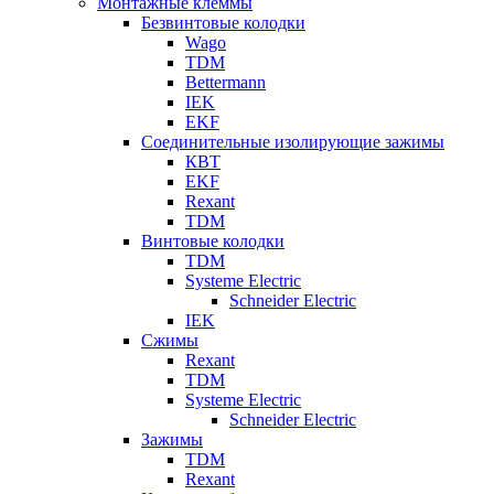
Монтажные клеммы
Безвинтовые колодки
Wago
TDM
Bettermann
IEK
EKF
Соединительные изолирующие зажимы
КВТ
EKF
Rexant
TDM
Винтовые колодки
TDM
Systeme Electric
Schneider Electric
IEK
Сжимы
Rexant
TDM
Systeme Electric
Schneider Electric
Зажимы
TDM
Rexant