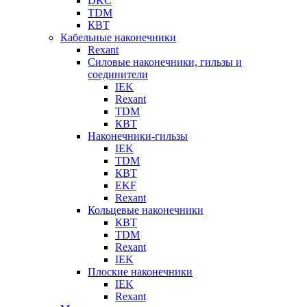
DKC
TDM
КВТ
Кабельные наконечники
Rexant
Силовые наконечники, гильзы и
соединители
IEK
Rexant
TDM
КВТ
Наконечники-гильзы
IEK
TDM
КВТ
EKF
Rexant
Кольцевые наконечники
КВТ
TDM
Rexant
IEK
Плоские наконечники
IEK
Rexant