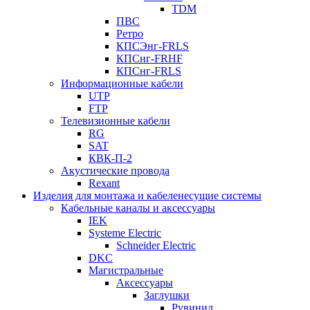
TDM
ПВС
Ретро
КПСЭнг-FRLS
КПСнг-FRHF
КПСнг-FRLS
Информационные кабели
UTP
FTP
Телевизионные кабели
RG
SAT
КВК-П-2
Акустические провода
Rexant
Изделия для монтажа и кабеленесущие системы
Кабельные каналы и аксессуары
IEK
Systeme Electric
Schneider Electric
DKC
Магистральные
Аксессуары
Заглушки
Рувинил