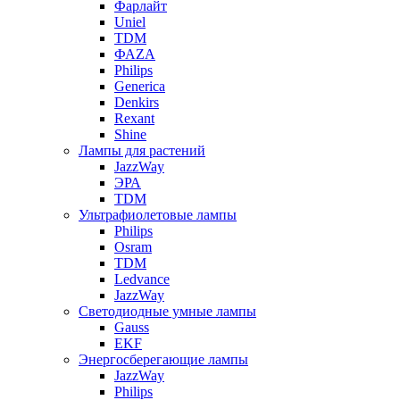
Фарлайт
Uniel
TDM
ФАZА
Philips
Generica
Denkirs
Rexant
Shine
Лампы для растений
JazzWay
ЭРА
TDM
Ультрафиолетовые лампы
Philips
Osram
TDM
Ledvance
JazzWay
Светодиодные умные лампы
Gauss
EKF
Энергосберегающие лампы
JazzWay
Philips