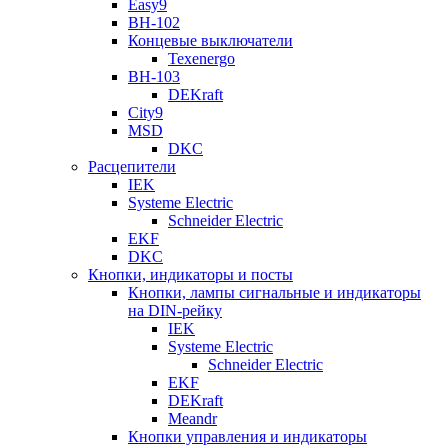
Easy9
ВН-102
Концевые выключатели
Texenergo
ВН-103
DEKraft
City9
MSD
DKC
Расцепители
IEK
Systeme Electric
Schneider Electric
EKF
DKC
Кнопки, индикаторы и посты
Кнопки, лампы сигнальные и индикаторы
на DIN-рейку
IEK
Systeme Electric
Schneider Electric
EKF
DEKraft
Meandr
Кнопки управления и индикаторы