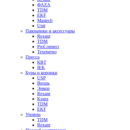
ФАZА
TDM
EKF
Mastech
Unit
Паяльники и аксессуары
Rexant
TDM
ProConnect
Texenergo
Пресса
КВТ
IEK
Буры и коронки
USP
Вихрь
Энкор
Rexant
Kranz
TDM
EKF
Уровни
TDM
Rexant