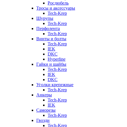
Росдюбель
Тросы и аксессуары
Tech-Krep
Шурупы
Tech-Krep
Перфолента
Tech-Krep
Винты и болты
Tech-Krep
IEK
DKC
Hyperline
Гайки и шайбы
Tech-Krep
IEK
DKC
Уголки крепежные
Tech-Krep
Анкеры
Tech-Krep
IEK
Саморезы
Tech-Krep
Гвозди
Tech-Krep