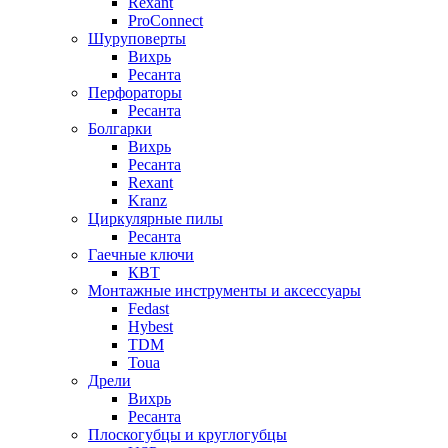
Rexant
ProConnect
Шуруповерты
Вихрь
Ресанта
Перфораторы
Ресанта
Болгарки
Вихрь
Ресанта
Rexant
Kranz
Циркулярные пилы
Ресанта
Гаечные ключи
КВТ
Монтажные инструменты и аксессуары
Fedast
Hybest
TDM
Toua
Дрели
Вихрь
Ресанта
Плоскогубцы и круглогубцы