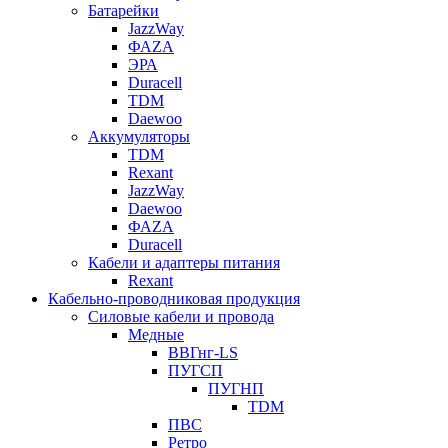
Батарейки
JazzWay
ФАZА
ЭРА
Duracell
TDM
Daewoo
Аккумуляторы
TDM
Rexant
JazzWay
Daewoo
ФАZА
Duracell
Кабели и адаптеры питания
Rexant
Кабельно-проводниковая продукция
Силовые кабели и провода
Медные
ВВГнг-LS
ПУГСП
ПУГНП
TDM
ПВС
Ретро