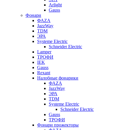
Arlight
Gauss
Фонари
ФАZА
JazzWay
TDM
ЭРА
Systeme Electric
Schneider Electric
Lamper
ТРОФИ
IEK
Gauss
Rexant
Налобные фонарики
ФАZА
JazzWay
ЭРА
TDM
Systeme Electric
Schneider Electric
Gauss
ТРОФИ
Фонари прожекторы