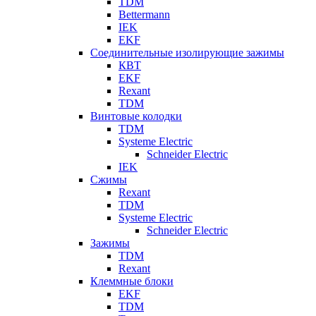
TDM
Bettermann
IEK
EKF
Соединительные изолирующие зажимы
КВТ
EKF
Rexant
TDM
Винтовые колодки
TDM
Systeme Electric
Schneider Electric
IEK
Сжимы
Rexant
TDM
Systeme Electric
Schneider Electric
Зажимы
TDM
Rexant
Клеммные блоки
EKF
TDM