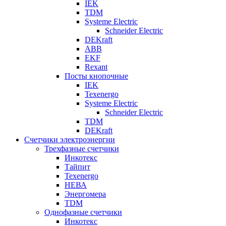
IEK
TDM
Systeme Electric
Schneider Electric
DEKraft
ABB
EKF
Rexant
Посты кнопочные
IEK
Texenergo
Systeme Electric
Schneider Electric
TDM
DEKraft
Счетчики электроэнергии
Трехфазные счетчики
Инкотекс
Тайпит
Texenergo
НЕВА
Энергомера
TDM
Однофазные счетчики
Инкотекс