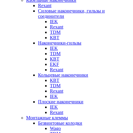
Кабельные наконечники
Rexant
Силовые наконечники, гильзы и
соединители
IEK
Rexant
TDM
КВТ
Наконечники-гильзы
IEK
TDM
КВТ
EKF
Rexant
Кольцевые наконечники
КВТ
TDM
Rexant
IEK
Плоские наконечники
IEK
Rexant
Монтажные клеммы
Безвинтовые колодки
Wago