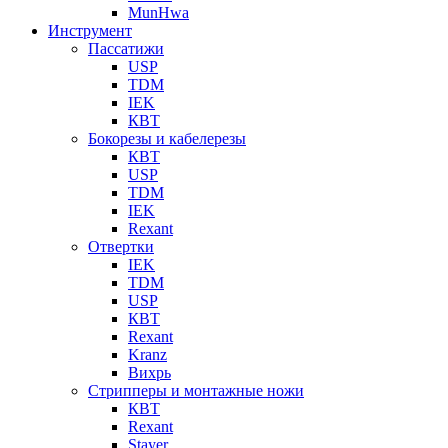
MunHwa
Инструмент
Пассатижи
USP
TDM
IEK
КВТ
Бокорезы и кабелерезы
КВТ
USP
TDM
IEK
Rexant
Отвертки
IEK
TDM
USP
КВТ
Rexant
Kranz
Вихрь
Стрипперы и монтажные ножи
КВТ
Rexant
Stayer