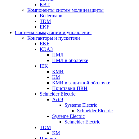
КВТ
Компоненты систем молниезащиты
Bettermann
TDM
EKF
Системы коммутации и управления
Контакторы и пускатели
EKF
КЭАЗ
ПМЛ
ПМЛ в оболочке
IEK
КМИ
КМ
КМИ в защитной оболочке
Приставки ПКИ
Schneider Electric
Acti9
Systeme Electric
Schneider Electric
Systeme Electric
Schneider Electric
TDM
КМ
Прочие