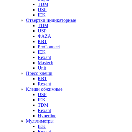
TDM
USP
IEK
Отвертки индикаторные
TDM
USP
ФАZА
КВТ
ProConnect
IEK
Rexant
Mastech
Unit
Пресс-клещи
КВТ
Rexant
Клещи обжимные
USP
IEK
TDM
Rexant
Hyperline
Мультиметры
IEK
Rexant