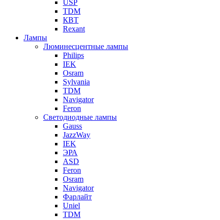
USP
TDM
КВТ
Rexant
Лампы
Люминесцентные лампы
Philips
IEK
Osram
Sylvania
TDM
Navigator
Feron
Светодиодные лампы
Gauss
JazzWay
IEK
ЭРА
ASD
Feron
Osram
Navigator
Фарлайт
Uniel
TDM