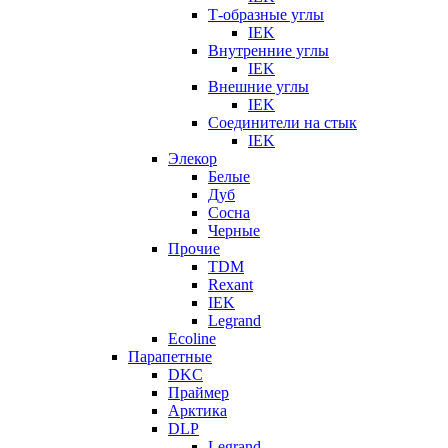
Т-образные углы
IEK
Внутренние углы
IEK
Внешние углы
IEK
Соединители на стык
IEK
Элекор
Белые
Дуб
Сосна
Черные
Прочие
TDM
Rexant
IEK
Legrand
Ecoline
Парапетные
DKC
Праймер
Арктика
DLP
Legrand