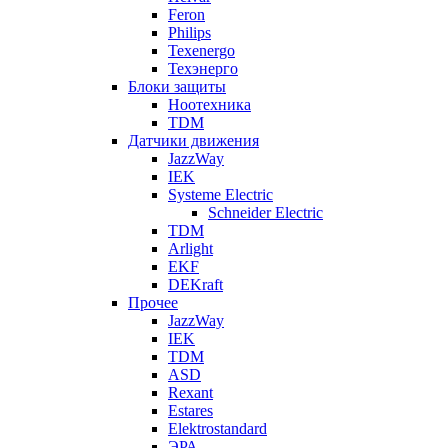
Feron
Philips
Texenergo
Техэнерго
Блоки защиты
Ноотехника
TDM
Датчики движения
JazzWay
IEK
Systeme Electric
Schneider Electric
TDM
Arlight
EKF
DEKraft
Прочее
JazzWay
IEK
TDM
ASD
Rexant
Estares
Elektrostandard
ЭРА