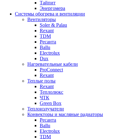
Тайпит
Энергомера
Системы обогрева и вентиляции
Вентиляторы
Soler & Palau
Rexant
TDM
Ресанта
Ballu
Electrolux
Dux
Нагревательные кабели
ProConnect
Rexant
Теплые полы
Rexant
Теплолюкс
ЧТК
Green Box
Теплоизлучатели
Конвекторы и масляные радиаторы
Ресанта
Ballu
Electrolux
TDM