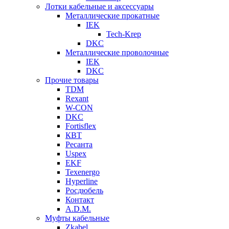
Лотки кабельные и аксессуары
Металлические прокатные
IEK
Tech-Krep
DKC
Металлические проволочные
IEK
DKC
Прочие товары
TDM
Rexant
W-CON
DKC
Fortisflex
КВТ
Ресанта
Uspex
EKF
Texenergo
Hyperline
Росдюбель
Контакт
A.D.M.
Муфты кабельные
Zkabel