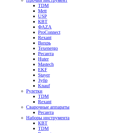
Прочий инструмент
TDM
Mett
USP
КВТ
ФАZА
ProConnect
Rexant
Вихрь
Texenergo
Ресанта
Huter
Mastech
EKF
Stayer
Зубр
Knauf
Рулетки
TDM
Rexant
Сварочные аппараты
Ресанта
Наборы инструмента
КВТ
TDM