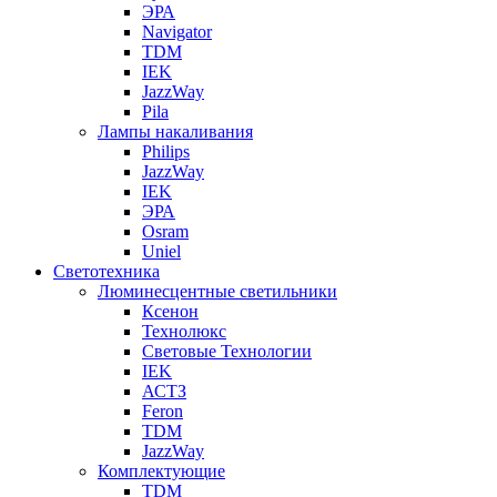
ЭРА
Navigator
TDM
IEK
JazzWay
Pila
Лампы накаливания
Philips
JazzWay
IEK
ЭРА
Osram
Uniel
Светотехника
Люминесцентные светильники
Ксенон
Технолюкс
Световые Технологии
IEK
АСТЗ
Feron
TDM
JazzWay
Комплектующие
TDM