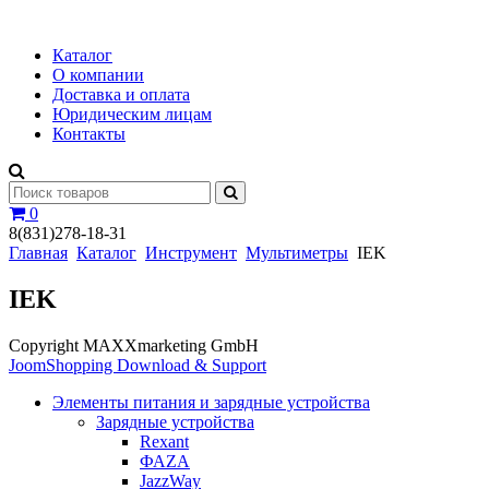
Каталог
О компании
Доставка и оплата
Юридическим лицам
Контакты
0
8(831)278-18-31
Главная
Каталог
Инструмент
Мультиметры
IEK
IEK
Copyright MAXXmarketing GmbH
JoomShopping Download & Support
Элементы питания и зарядные устройства
Зарядные устройства
Rexant
ФАZА
JazzWay