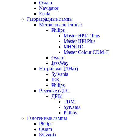
Osram
Navigator
Ecola
Газоразрядные лампы
Металлогалогенные
Philips
Master HPI-T Plus
Master HPI Plus
MHN-TD
Master Colour CDM-T
Osram
JazzWay
Натриевые (ДНат)
Sylvania
IEK
Philips
Ртутные (ДРЛ
ДРВ)
TDM
Sylvania
Philips
Галогенные лампы
Philips
Osram
Sylvania