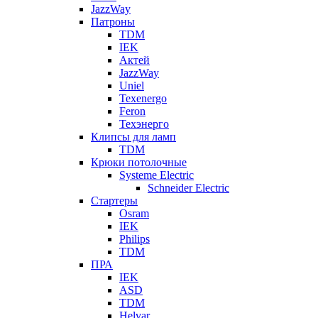
JazzWay
Патроны
TDM
IEK
Актей
JazzWay
Uniel
Texenergo
Feron
Техэнерго
Клипсы для ламп
TDM
Крюки потолочные
Systeme Electric
Schneider Electric
Стартеры
Osram
IEK
Philips
TDM
ПРА
IEK
ASD
TDM
Helvar