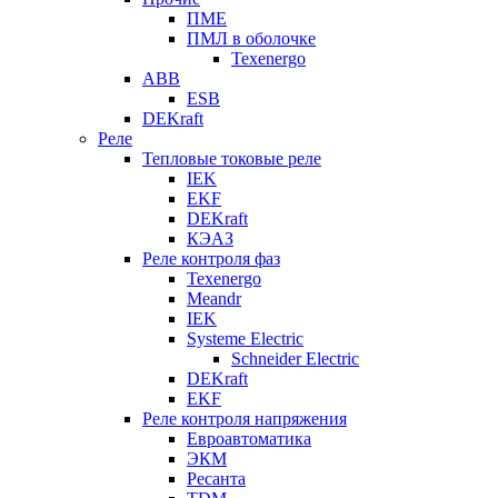
ПМЕ
ПМЛ в оболочке
Texenergo
ABB
ESB
DEKraft
Реле
Тепловые токовые реле
IEK
EKF
DEKraft
КЭАЗ
Реле контроля фаз
Texenergo
Meandr
IEK
Systeme Electric
Schneider Electric
DEKraft
EKF
Реле контроля напряжения
Евроавтоматика
ЭКМ
Ресанта