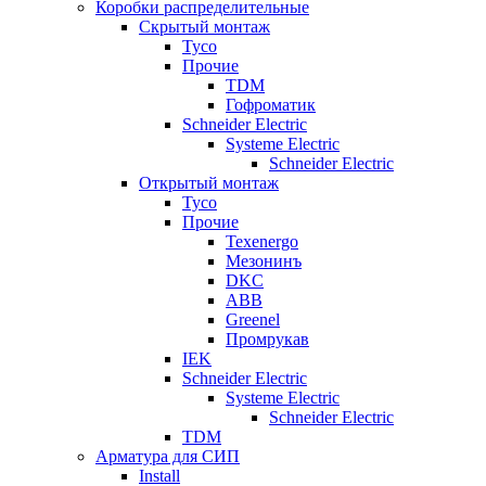
Коробки распределительные
Скрытый монтаж
Tyco
Прочие
TDM
Гофроматик
Schneider Electric
Systeme Electric
Schneider Electric
Открытый монтаж
Tyco
Прочие
Texenergo
Мезонинъ
DKC
ABB
Greenel
Промрукав
IEK
Schneider Electric
Systeme Electric
Schneider Electric
TDM
Арматура для СИП
Install