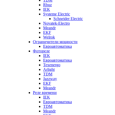
TDM
Rbuz
IEK
Systeme Electric
Schneider Electric
Novatek-Electro
Meandr
EKF
Welrok
Ограничители мощности
Евроавтоматика
Фотореле
IEK
Евроавтоматика
Texenergo
Arlight
TDM
Jazzway
EKF
Meandr
Реле времени
IEK
Евроавтоматика
TDM
Meandr