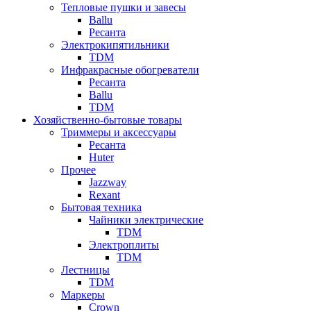
Тепловые пушки и завесы
Ballu
Ресанта
Электрокипятильники
TDM
Инфракрасные обогреватели
Ресанта
Ballu
TDM
Хозяйственно-бытовые товары
Триммеры и аксессуары
Ресанта
Huter
Прочее
Jazzway
Rexant
Бытовая техника
Чайники электрические
TDM
Электроплиты
TDM
Лестницы
TDM
Маркеры
Crown