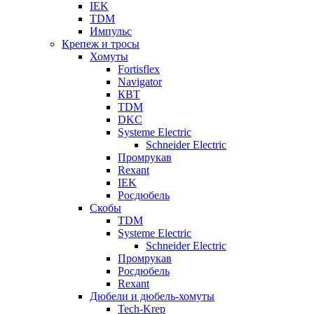
IEK
TDM
Импульс
Крепеж и тросы
Хомуты
Fortisflex
Navigator
КВТ
TDM
DKC
Systeme Electric
Schneider Electric
Промрукав
Rexant
IEK
Росдюбель
Скобы
TDM
Systeme Electric
Schneider Electric
Промрукав
Росдюбель
Rexant
Дюбели и дюбель-хомуты
Tech-Krep