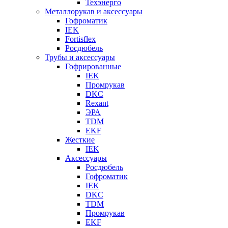
Техэнерго
Металлорукав и аксессуары
Гофроматик
IEK
Fortisflex
Росдюбель
Трубы и аксессуары
Гофрированные
IEK
Промрукав
DKC
Rexant
ЭРА
TDM
EKF
Жесткие
IEK
Аксессуары
Росдюбель
Гофроматик
IEK
DKC
TDM
Промрукав
EKF