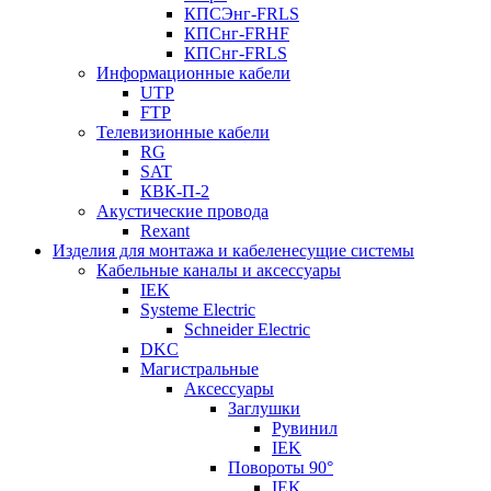
КПСЭнг-FRLS
КПСнг-FRHF
КПСнг-FRLS
Информационные кабели
UTP
FTP
Телевизионные кабели
RG
SAT
КВК-П-2
Акустические провода
Rexant
Изделия для монтажа и кабеленесущие системы
Кабельные каналы и аксессуары
IEK
Systeme Electric
Schneider Electric
DKC
Магистральные
Аксессуары
Заглушки
Рувинил
IEK
Повороты 90°
IEK