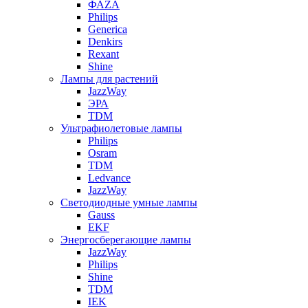
ФАZА
Philips
Generica
Denkirs
Rexant
Shine
Лампы для растений
JazzWay
ЭРА
TDM
Ультрафиолетовые лампы
Philips
Osram
TDM
Ledvance
JazzWay
Светодиодные умные лампы
Gauss
EKF
Энергосберегающие лампы
JazzWay
Philips
Shine
TDM
IEK