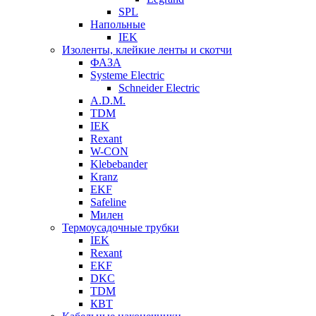
SPL
Напольные
IEK
Изоленты, клейкие ленты и скотчи
ФАЗА
Systeme Electric
Schneider Electric
A.D.M.
TDM
IEK
Rexant
W-CON
Klebebander
Kranz
EKF
Safeline
Милен
Термоусадочные трубки
IEK
Rexant
EKF
DKC
TDM
КВТ