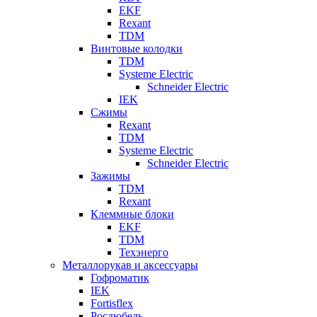
EKF
Rexant
TDM
Винтовые колодки
TDM
Systeme Electric
Schneider Electric
IEK
Сжимы
Rexant
TDM
Systeme Electric
Schneider Electric
Зажимы
TDM
Rexant
Клеммные блоки
EKF
TDM
Техэнерго
Металлорукав и аксессуары
Гофроматик
IEK
Fortisflex
Росдюбель