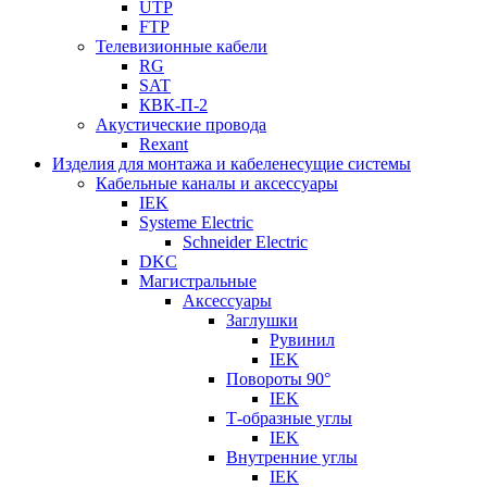
UTP
FTP
Телевизионные кабели
RG
SAT
КВК-П-2
Акустические провода
Rexant
Изделия для монтажа и кабеленесущие системы
Кабельные каналы и аксессуары
IEK
Systeme Electric
Schneider Electric
DKC
Магистральные
Аксессуары
Заглушки
Рувинил
IEK
Повороты 90°
IEK
Т-образные углы
IEK
Внутренние углы
IEK