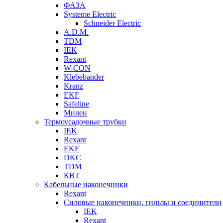
ФАЗА
Systeme Electric
Schneider Electric
A.D.M.
TDM
IEK
Rexant
W-CON
Klebebander
Kranz
EKF
Safeline
Милен
Термоусадочные трубки
IEK
Rexant
EKF
DKC
TDM
КВТ
Кабельные наконечники
Rexant
Силовые наконечники, гильзы и соединители
IEK
Rexant