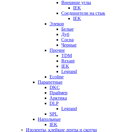
Внешние углы
IEK
Соединители на стык
IEK
Элекор
Белые
Дуб
Сосна
Черные
Прочие
TDM
Rexant
IEK
Legrand
Ecoline
Парапетные
DKC
Праймер
Арктика
DLP
Legrand
SPL
Напольные
IEK
Изоленты, клейкие ленты и скотчи