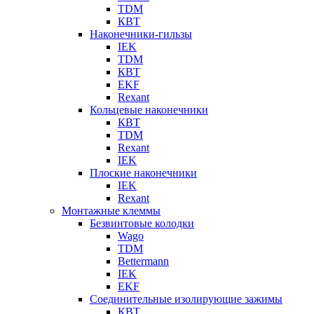
TDM
КВТ
Наконечники-гильзы
IEK
TDM
КВТ
EKF
Rexant
Кольцевые наконечники
КВТ
TDM
Rexant
IEK
Плоские наконечники
IEK
Rexant
Монтажные клеммы
Безвинтовые колодки
Wago
TDM
Bettermann
IEK
EKF
Соединительные изолирующие зажимы
КВТ