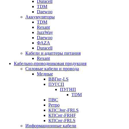
Duracell
TDM
Daewoo
Аккумуляторы
TDM
Rexant
JazzWay
Daewoo
ФАZА
Duracell
Кабели и адаптеры питания
Rexant
Кабельно-проводниковая продукция
Силовые кабели и провода
Медные
ВВГнг-LS
ПУГСП
ПУГНП
TDM
ПВС
Ретро
КПСЭнг-FRLS
КПСнг-FRHF
КПСнг-FRLS
Информационные кабели