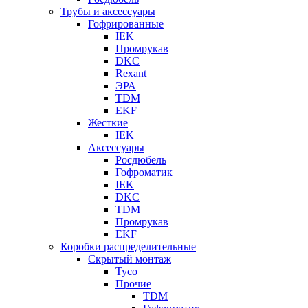
Трубы и аксессуары
Гофрированные
IEK
Промрукав
DKC
Rexant
ЭРА
TDM
EKF
Жесткие
IEK
Аксессуары
Росдюбель
Гофроматик
IEK
DKC
TDM
Промрукав
EKF
Коробки распределительные
Скрытый монтаж
Tyco
Прочие
TDM