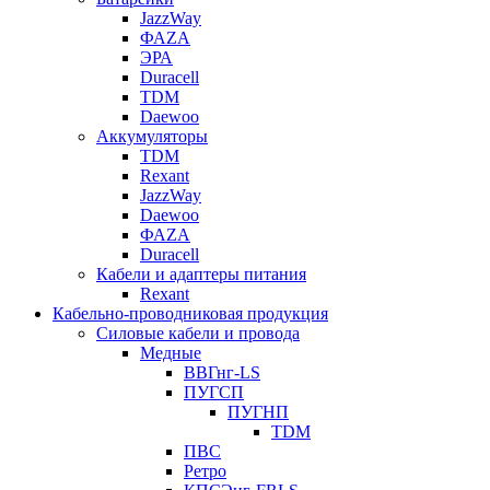
JazzWay
ФАZА
ЭРА
Duracell
TDM
Daewoo
Аккумуляторы
TDM
Rexant
JazzWay
Daewoo
ФАZА
Duracell
Кабели и адаптеры питания
Rexant
Кабельно-проводниковая продукция
Силовые кабели и провода
Медные
ВВГнг-LS
ПУГСП
ПУГНП
TDM
ПВС
Ретро