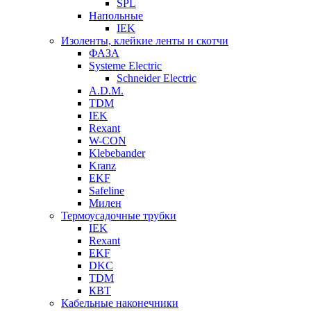
SPL
Напольные
IEK
Изоленты, клейкие ленты и скотчи
ФАЗА
Systeme Electric
Schneider Electric
A.D.M.
TDM
IEK
Rexant
W-CON
Klebebander
Kranz
EKF
Safeline
Милен
Термоусадочные трубки
IEK
Rexant
EKF
DKC
TDM
КВТ
Кабельные наконечники