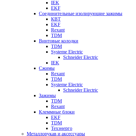
IEK
EKF
Соединительные изолирующие зажимы
КВТ
EKF
Rexant
TDM
Винтовые колодки
TDM
Systeme Electric
Schneider Electric
IEK
Сжимы
Rexant
TDM
Systeme Electric
Schneider Electric
Зажимы
TDM
Rexant
Клеммные блоки
EKF
TDM
Техэнерго
Металлорукав и аксессуары