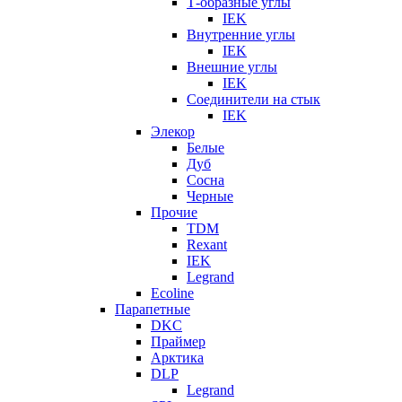
Т-образные углы
IEK
Внутренние углы
IEK
Внешние углы
IEK
Соединители на стык
IEK
Элекор
Белые
Дуб
Сосна
Черные
Прочие
TDM
Rexant
IEK
Legrand
Ecoline
Парапетные
DKC
Праймер
Арктика
DLP
Legrand