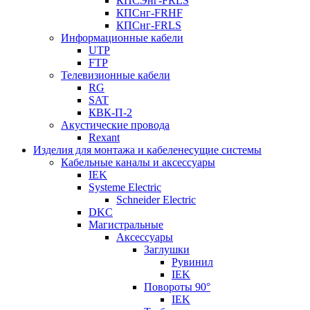
КПСЭнг-FRLS
КПСнг-FRHF
КПСнг-FRLS
Информационные кабели
UTP
FTP
Телевизионные кабели
RG
SAT
КВК-П-2
Акустические провода
Rexant
Изделия для монтажа и кабеленесущие системы
Кабельные каналы и аксессуары
IEK
Systeme Electric
Schneider Electric
DKC
Магистральные
Аксессуары
Заглушки
Рувинил
IEK
Повороты 90°
IEK