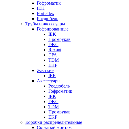
Гофроматик
IEK
Fortisflex
Росдюбель
Трубы и аксессуары
Гофрированные
IEK
Промрукав
DKC
Rexant
ЭРА
TDM
EKF
Жесткие
IEK
Аксессуары
Росдюбель
Гофроматик
IEK
DKC
TDM
Промрукав
EKF
Коробки распределительные
Скрытый монтаж