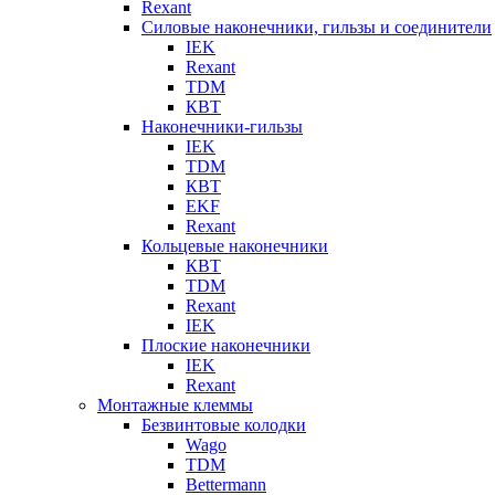
Rexant
Силовые наконечники, гильзы и соединители
IEK
Rexant
TDM
КВТ
Наконечники-гильзы
IEK
TDM
КВТ
EKF
Rexant
Кольцевые наконечники
КВТ
TDM
Rexant
IEK
Плоские наконечники
IEK
Rexant
Монтажные клеммы
Безвинтовые колодки
Wago
TDM
Bettermann