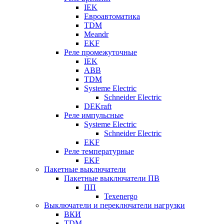
IEK
Евроавтоматика
TDM
Meandr
EKF
Реле промежуточные
IEK
ABB
TDM
Systeme Electric
Schneider Electric
DEKraft
Реле импульсные
Systeme Electric
Schneider Electric
EKF
Реле температурные
EKF
Пакетные выключатели
Пакетные выключатели ПВ
ПП
Texenergo
Выключатели и переключатели нагрузки
ВКИ
TDM