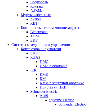
Росдюбель
Контакт
A.D.M.
Муфты кабельные
Zkabel
КВТ
Компоненты систем молниезащиты
Bettermann
TDM
EKF
Системы коммутации и управления
Контакторы и пускатели
EKF
КЭАЗ
ПМЛ
ПМЛ в оболочке
IEK
КМИ
КМ
КМИ в защитной оболочке
Приставки ПКИ
Schneider Electric
Acti9
Systeme Electric
Schneider Electric