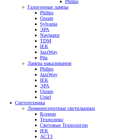
Philips
Галогенные лампы
Philips
Osram
Sylvania
ЭРА
Navigator
TDM
IEK
JazzWay
Pila
Лампы накаливания
Philips
JazzWay
IEK
ЭРА
Osram
Uniel
Светотехника
Люминесцентные светильники
Ксенон
Технолюкс
Световые Технологии
IEK
АСТЗ