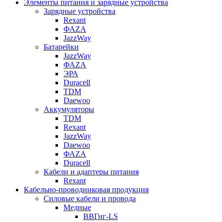
Элементы питания и зарядные устройства
Зарядные устройства
Rexant
ФАZА
JazzWay
Батарейки
JazzWay
ФАZА
ЭРА
Duracell
TDM
Daewoo
Аккумуляторы
TDM
Rexant
JazzWay
Daewoo
ФАZА
Duracell
Кабели и адаптеры питания
Rexant
Кабельно-проводниковая продукция
Силовые кабели и провода
Медные
ВВГнг-LS