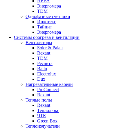
НЕВА
Энергомера
TDM
Однофазные счетчики
Инкотекс
Тайпит
Энергомера
Системы обогрева и вентиляции
Вентиляторы
Soler & Palau
Rexant
TDM
Ресанта
Ballu
Electrolux
Dux
Нагревательные кабели
ProConnect
Rexant
Теплые полы
Rexant
Теплолюкс
ЧТК
Green Box
Теплоизлучатели