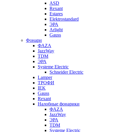
ASD
Rexant
Estares
Elektrostandard
ЭРА
Arlight
Gauss
Фонари
ФАZА
JazzWay
TDM
ЭРА
Systeme Electric
Schneider Electric
Lamper
ТРОФИ
IEK
Gauss
Rexant
Налобные фонарики
ФАZА
JazzWay
ЭРА
TDM
Systeme Electric