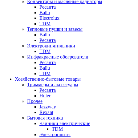
Конвекторы и масляные радиаторы
Ресанта
Ballu
Electrolux
TDM
Тепловые пушки и завесы
Ballu
Ресанта
Электрокипятильники
TDM
Инфракрасные обогреватели
Ресанта
Ballu
TDM
Хозяйственно-бытовые товары
Триммеры и аксессуары
Ресанта
Huter
Прочее
Jazzway
Rexant
Бытовая техника
Чайники электрические
TDM
Электроплиты