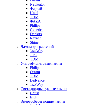
Osram
Navigator
Фарлайт
Uniel
TDM
ФАZА
Philips
Generica
Denkirs
Rexant
Shine
Лампы для растений
JazzWay
ЭРА
TDM
Ультрафиолетовые лампы
Philips
Osram
TDM
Ledvance
JazzWay
Светодиодные умные лампы
Gauss
EKF
Энергосберегающие лампы