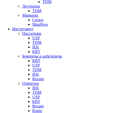
TDM
Лестницы
TDM
Маркеры
Crown
MunHwa
Инструмент
Пассатижи
USP
TDM
IEK
КВТ
Бокорезы и кабелерезы
КВТ
USP
TDM
IEK
Rexant
Отвертки
IEK
TDM
USP
КВТ
Rexant
Kranz