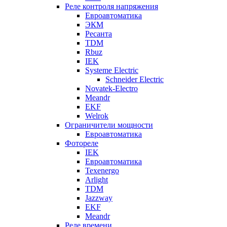
Реле контроля напряжения
Евроавтоматика
ЭКМ
Ресанта
TDM
Rbuz
IEK
Systeme Electric
Schneider Electric
Novatek-Electro
Meandr
EKF
Welrok
Ограничители мощности
Евроавтоматика
Фотореле
IEK
Евроавтоматика
Texenergo
Arlight
TDM
Jazzway
EKF
Meandr
Реле времени