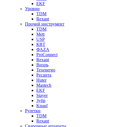
EKF
Уровни
TDM
Rexant
Прочий инструмент
TDM
Mett
USP
КВТ
ФАZА
ProConnect
Rexant
Вихрь
Texenergo
Ресанта
Huter
Mastech
EKF
Stayer
Зубр
Knauf
Рулетки
TDM
Rexant
Сварочные аппараты