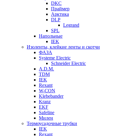
DKC
Праймер
Арктика
DLP
Legrand
SPL
Напольные
IEK
Изоленты, клейкие ленты и скотчи
ФАЗА
Systeme Electric
Schneider Electric
A.D.M.
TDM
IEK
Rexant
W-CON
Klebebander
Kranz
EKF
Safeline
Милен
Термоусадочные трубки
IEK
Rexant