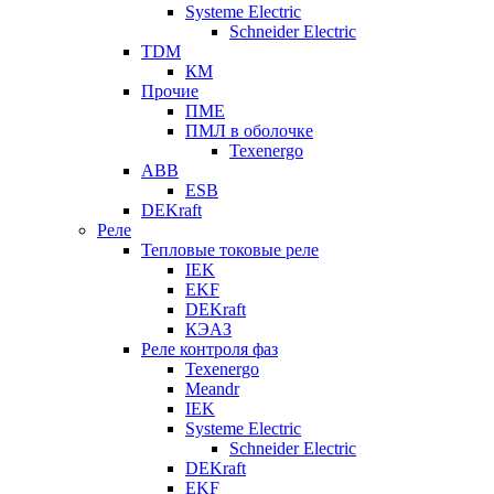
Systeme Electric
Schneider Electric
TDM
КМ
Прочие
ПМЕ
ПМЛ в оболочке
Texenergo
ABB
ESB
DEKraft
Реле
Тепловые токовые реле
IEK
EKF
DEKraft
КЭАЗ
Реле контроля фаз
Texenergo
Meandr
IEK
Systeme Electric
Schneider Electric
DEKraft
EKF