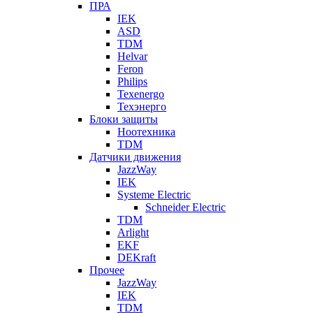
ПРА
IEK
ASD
TDM
Helvar
Feron
Philips
Texenergo
Техэнерго
Блоки защиты
Ноотехника
TDM
Датчики движения
JazzWay
IEK
Systeme Electric
Schneider Electric
TDM
Arlight
EKF
DEKraft
Прочее
JazzWay
IEK
TDM