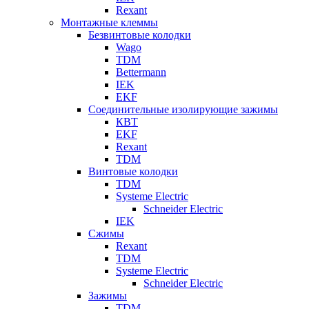
Rexant
Монтажные клеммы
Безвинтовые колодки
Wago
TDM
Bettermann
IEK
EKF
Соединительные изолирующие зажимы
КВТ
EKF
Rexant
TDM
Винтовые колодки
TDM
Systeme Electric
Schneider Electric
IEK
Сжимы
Rexant
TDM
Systeme Electric
Schneider Electric
Зажимы
TDM