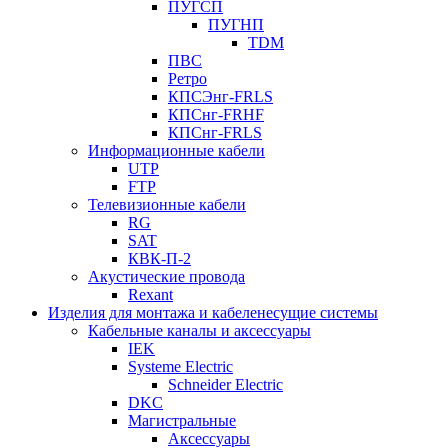
ПУГСП
ПУГНП
TDM
ПВС
Ретро
КПСЭнг-FRLS
КПСнг-FRHF
КПСнг-FRLS
Информационные кабели
UTP
FTP
Телевизионные кабели
RG
SAT
КВК-П-2
Акустические провода
Rexant
Изделия для монтажа и кабеленесущие системы
Кабельные каналы и аксессуары
IEK
Systeme Electric
Schneider Electric
DKC
Магистральные
Аксессуары