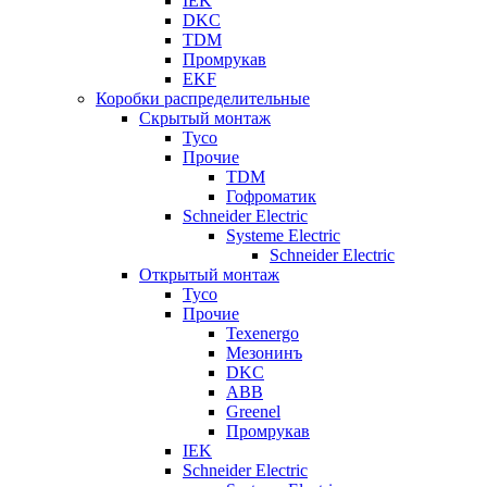
IEK
DKC
TDM
Промрукав
EKF
Коробки распределительные
Скрытый монтаж
Tyco
Прочие
TDM
Гофроматик
Schneider Electric
Systeme Electric
Schneider Electric
Открытый монтаж
Tyco
Прочие
Texenergo
Мезонинъ
DKC
ABB
Greenel
Промрукав
IEK
Schneider Electric