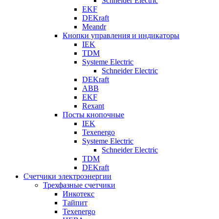
Schneider Electric
EKF
DEKraft
Meandr
Кнопки управления и индикаторы
IEK
TDM
Systeme Electric
Schneider Electric
DEKraft
ABB
EKF
Rexant
Посты кнопочные
IEK
Texenergo
Systeme Electric
Schneider Electric
TDM
DEKraft
Счетчики электроэнергии
Трехфазные счетчики
Инкотекс
Тайпит
Texenergo