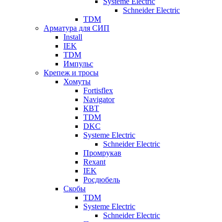
Systeme Electric
Schneider Electric
TDM
Арматура для СИП
Install
IEK
TDM
Импульс
Крепеж и тросы
Хомуты
Fortisflex
Navigator
КВТ
TDM
DKC
Systeme Electric
Schneider Electric
Промрукав
Rexant
IEK
Росдюбель
Скобы
TDM
Systeme Electric
Schneider Electric