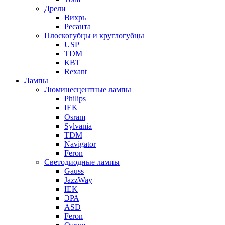
Дрели
Вихрь
Ресанта
Плоскогубцы и круглогубцы
USP
TDM
КВТ
Rexant
Лампы
Люминесцентные лампы
Philips
IEK
Osram
Sylvania
TDM
Navigator
Feron
Светодиодные лампы
Gauss
JazzWay
IEK
ЭРА
ASD
Feron