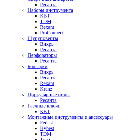
Ресанта
Наборы инструмента
КВТ
TDM
Rexant
ProConnect
Шуруповерты
Вихрь
Ресанта
Перфораторы
Ресанта
Болгарки
Вихрь
Ресанта
Rexant
Kranz
Циркулярные пилы
Ресанта
Гаечные ключи
КВТ
Монтажные инструменты и аксессуары
Fedast
Hybest
TDM
Toua