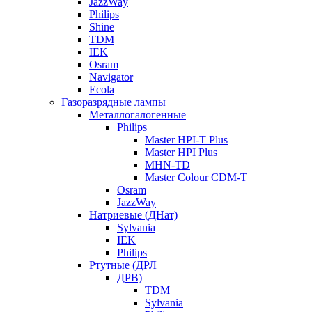
JazzWay
Philips
Shine
TDM
IEK
Osram
Navigator
Ecola
Газоразрядные лампы
Металлогалогенные
Philips
Master HPI-T Plus
Master HPI Plus
MHN-TD
Master Colour CDM-T
Osram
JazzWay
Натриевые (ДНат)
Sylvania
IEK
Philips
Ртутные (ДРЛ
ДРВ)
TDM
Sylvania