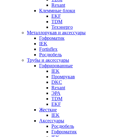
Rexant
Клеммные блоки
EKF
TDM
Техэнерго
Металлорукав и аксессуары
Гофроматик
IEK
Fortisflex
Росдюбель
Трубы и аксессуары
Гофрированные
IEK
Промрукав
DKC
Rexant
ЭРА
TDM
EKF
Жесткие
IEK
Аксессуары
Росдюбель
Гофроматик