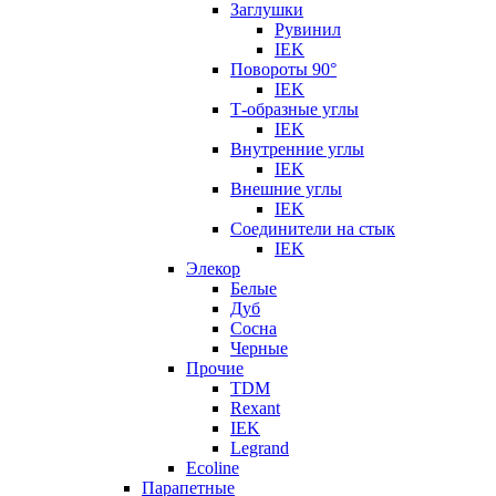
Заглушки
Рувинил
IEK
Повороты 90°
IEK
Т-образные углы
IEK
Внутренние углы
IEK
Внешние углы
IEK
Соединители на стык
IEK
Элекор
Белые
Дуб
Сосна
Черные
Прочие
TDM
Rexant
IEK
Legrand
Ecoline
Парапетные