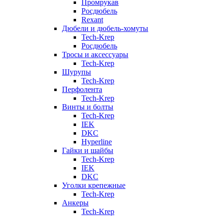
Промрукав
Росдюбель
Rexant
Дюбели и дюбель-хомуты
Tech-Krep
Росдюбель
Тросы и аксессуары
Tech-Krep
Шурупы
Tech-Krep
Перфолента
Tech-Krep
Винты и болты
Tech-Krep
IEK
DKC
Hyperline
Гайки и шайбы
Tech-Krep
IEK
DKC
Уголки крепежные
Tech-Krep
Анкеры
Tech-Krep