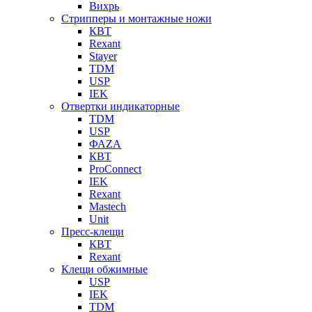
Вихрь
Стрипперы и монтажные ножи
КВТ
Rexant
Stayer
TDM
USP
IEK
Отвертки индикаторные
TDM
USP
ФАZА
КВТ
ProConnect
IEK
Rexant
Mastech
Unit
Пресс-клещи
КВТ
Rexant
Клещи обжимные
USP
IEK
TDM