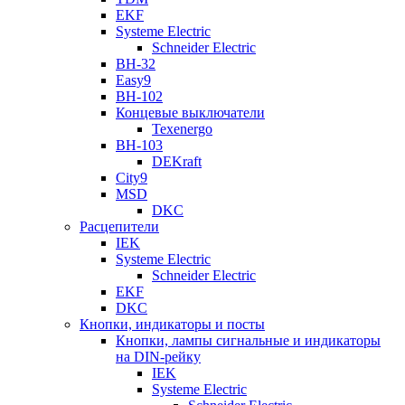
EKF
Systeme Electric
Schneider Electric
ВН-32
Easy9
ВН-102
Концевые выключатели
Texenergo
ВН-103
DEKraft
City9
MSD
DKC
Расцепители
IEK
Systeme Electric
Schneider Electric
EKF
DKC
Кнопки, индикаторы и посты
Кнопки, лампы сигнальные и индикаторы
на DIN-рейку
IEK
Systeme Electric