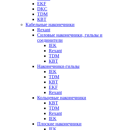
EKF
DKC
TDM
КВТ
Кабельные наконечники
Rexant
Силовые наконечники, гильзы и
соединители
IEK
Rexant
TDM
КВТ
Наконечники-гильзы
IEK
TDM
КВТ
EKF
Rexant
Кольцевые наконечники
КВТ
TDM
Rexant
IEK
Плоские наконечники
IEK