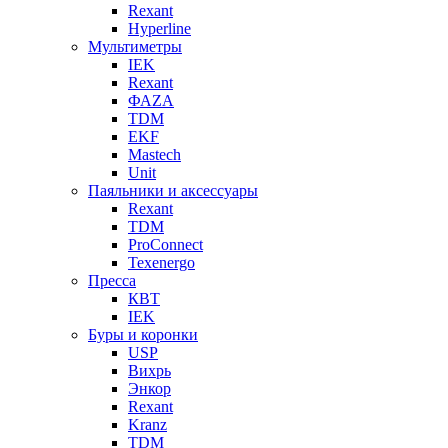
Rexant
Hyperline
Мультиметры
IEK
Rexant
ФАZА
TDM
EKF
Mastech
Unit
Паяльники и аксессуары
Rexant
TDM
ProConnect
Texenergo
Пресса
КВТ
IEK
Буры и коронки
USP
Вихрь
Энкор
Rexant
Kranz
TDM