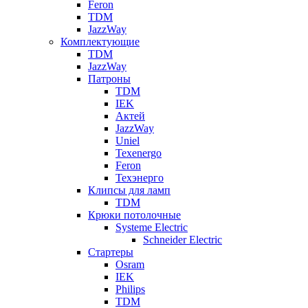
Feron
TDM
JazzWay
Комплектующие
TDM
JazzWay
Патроны
TDM
IEK
Актей
JazzWay
Uniel
Texenergo
Feron
Техэнерго
Клипсы для ламп
TDM
Крюки потолочные
Systeme Electric
Schneider Electric
Стартеры
Osram
IEK
Philips
TDM