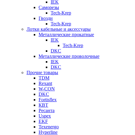
IEK
Саморезы
Tech-Krep
Гвозди
Tech-Krep
Лотки кабельные и аксессуары
Металлические прокатные
IEK
Tech-Krep
DKC
Металлические проволочные
IEK
DKC
Прочие товары
TDM
Rexant
W-CON
DKC
Fortisflex
КВТ
Ресанта
Uspex
EKF
Texenergo
Hyperline