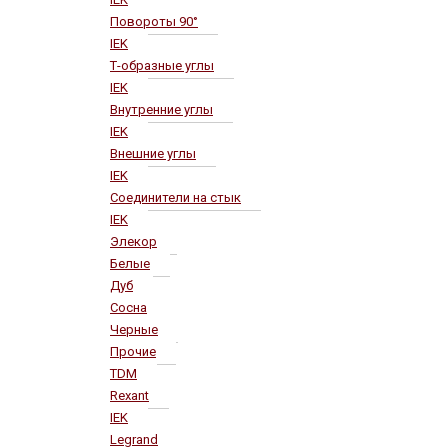
Повороты 90°
IEK
Т-образные углы
IEK
Внутренние углы
IEK
Внешние углы
IEK
Соединители на стык
IEK
Элекор
Белые
Дуб
Сосна
Черные
Прочие
TDM
Rexant
IEK
Legrand