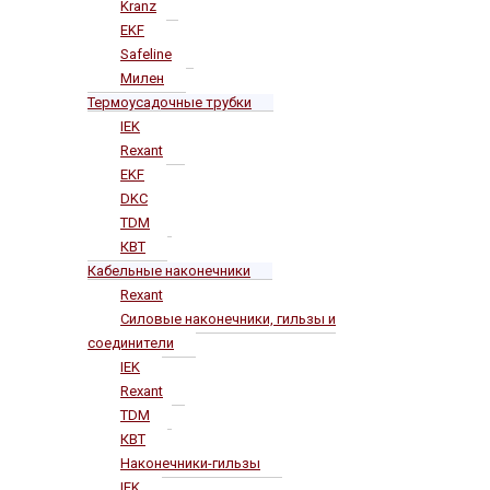
Kranz
EKF
Safeline
Милен
Термоусадочные трубки
IEK
Rexant
EKF
DKC
TDM
КВТ
Кабельные наконечники
Rexant
Силовые наконечники, гильзы и
соединители
IEK
Rexant
TDM
КВТ
Наконечники-гильзы
IEK