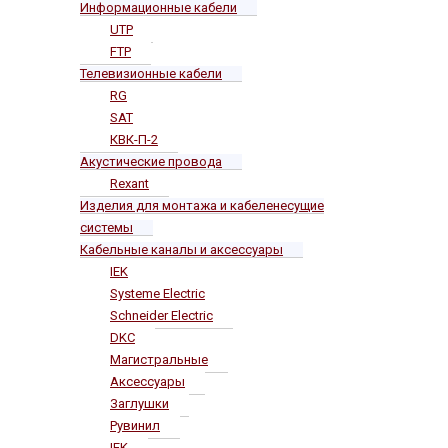
Информационные кабели
UTP
FTP
Телевизионные кабели
RG
SAT
КВК-П-2
Акустические провода
Rexant
Изделия для монтажа и кабеленесущие
системы
Кабельные каналы и аксессуары
IEK
Systeme Electric
Schneider Electric
DKC
Магистральные
Аксессуары
Заглушки
Рувинил
IEK