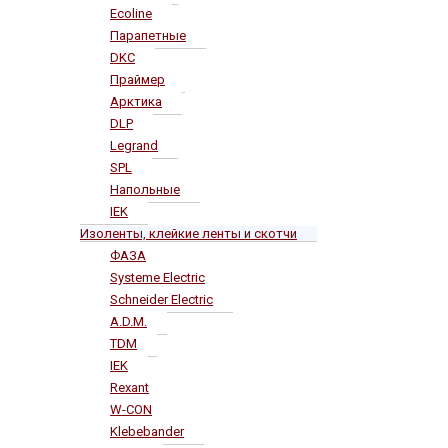
Ecoline
Парапетные
DKC
Праймер
Арктика
DLP
Legrand
SPL
Напольные
IEK
Изоленты, клейкие ленты и скотчи
ФАЗА
Systeme Electric
Schneider Electric
A.D.M.
TDM
IEK
Rexant
W-CON
Klebebander