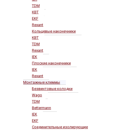
TDM
КВТ
EKF
Rexant
Кольцевые наконечники
КВТ
TDM
Rexant
IEK
Плоские наконечники
IEK
Rexant
Монтажные клеммы
Безвинтовые колодки
Wago
TDM
Bettermann
IEK
EKF
Соединительные изолирующие