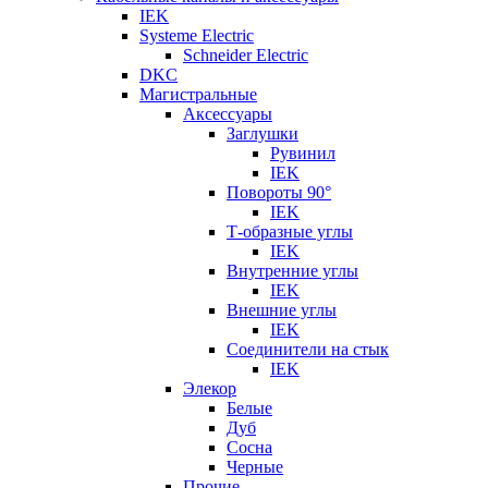
IEK
Systeme Electric
Schneider Electric
DKC
Магистральные
Аксессуары
Заглушки
Рувинил
IEK
Повороты 90°
IEK
Т-образные углы
IEK
Внутренние углы
IEK
Внешние углы
IEK
Соединители на стык
IEK
Элекор
Белые
Дуб
Сосна
Черные
Прочие