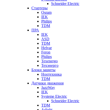
Schneider Electric
Стартеры
Osram
IEK
Philips
TDM
ПРА
IEK
ASD
TDM
Helvar
Feron
Philips
Texenergo
Техэнерго
Блоки защиты
Ноотехника
TDM
Датчики движения
JazzWay
IEK
Systeme Electric
Schneider Electric
TDM
Arlight