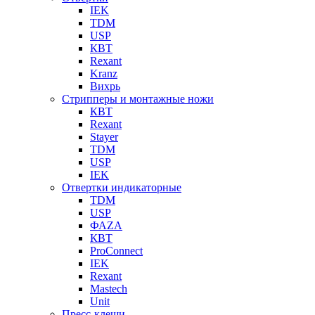
IEK
TDM
USP
КВТ
Rexant
Kranz
Вихрь
Стрипперы и монтажные ножи
КВТ
Rexant
Stayer
TDM
USP
IEK
Отвертки индикаторные
TDM
USP
ФАZА
КВТ
ProConnect
IEK
Rexant
Mastech
Unit
Пресс-клещи