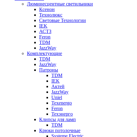
Люминесцентные светильники
Ксенон
Технолюкс
Световые Технологии
IEK
АСТЗ
Feron
TDM
JazzWay
Комплектующие
TDM
JazzWay
Патроны
TDM
IEK
Актей
JazzWay
Uniel
Texenergo
Feron
Техэнерго
Клипсы для ламп
TDM
Крюки потолочные
Systeme Electric