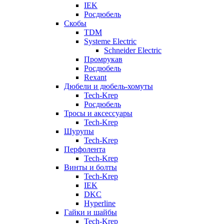
IEK
Росдюбель
Скобы
TDM
Systeme Electric
Schneider Electric
Промрукав
Росдюбель
Rexant
Дюбели и дюбель-хомуты
Tech-Krep
Росдюбель
Тросы и аксессуары
Tech-Krep
Шурупы
Tech-Krep
Перфолента
Tech-Krep
Винты и болты
Tech-Krep
IEK
DKC
Hyperline
Гайки и шайбы
Tech-Krep