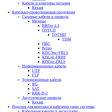
Кабели и адаптеры питания
Rexant
Кабельно-проводниковая продукция
Силовые кабели и провода
Медные
ВВГнг-LS
ПУГСП
ПУГНП
TDM
ПВС
Ретро
КПСЭнг-FRLS
КПСнг-FRHF
КПСнг-FRLS
Информационные кабели
UTP
FTP
Телевизионные кабели
RG
SAT
КВК-П-2
Акустические провода
Rexant
Изделия для монтажа и кабеленесущие системы
Кабельные каналы и аксессуары