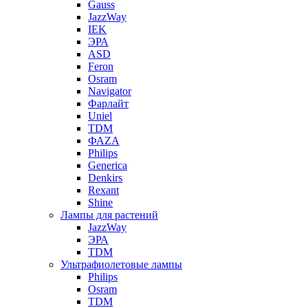
Gauss
JazzWay
IEK
ЭРА
ASD
Feron
Osram
Navigator
Фарлайт
Uniel
TDM
ФАZА
Philips
Generica
Denkirs
Rexant
Shine
Лампы для растений
JazzWay
ЭРА
TDM
Ультрафиолетовые лампы
Philips
Osram
TDM