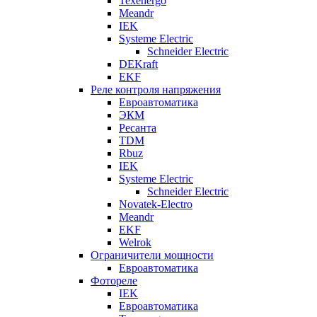
Texenergo
Meandr
IEK
Systeme Electric
Schneider Electric
DEKraft
EKF
Реле контроля напряжения
Евроавтоматика
ЭКМ
Ресанта
TDM
Rbuz
IEK
Systeme Electric
Schneider Electric
Novatek-Electro
Meandr
EKF
Welrok
Ограничители мощности
Евроавтоматика
Фотореле
IEK
Евроавтоматика