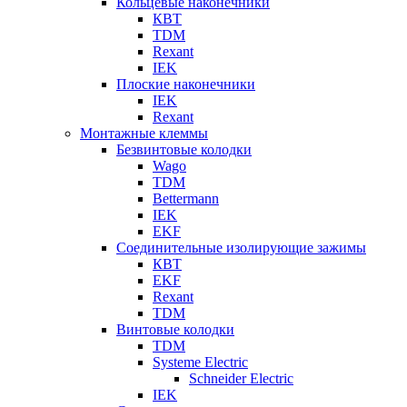
Кольцевые наконечники
КВТ
TDM
Rexant
IEK
Плоские наконечники
IEK
Rexant
Монтажные клеммы
Безвинтовые колодки
Wago
TDM
Bettermann
IEK
EKF
Соединительные изолирующие зажимы
КВТ
EKF
Rexant
TDM
Винтовые колодки
TDM
Systeme Electric
Schneider Electric
IEK