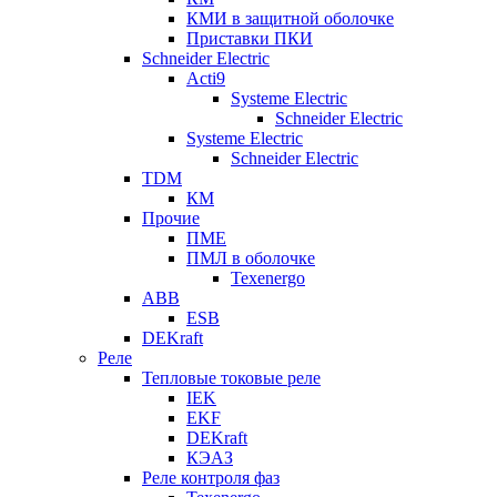
КМИ в защитной оболочке
Приставки ПКИ
Schneider Electric
Acti9
Systeme Electric
Schneider Electric
Systeme Electric
Schneider Electric
TDM
КМ
Прочие
ПМЕ
ПМЛ в оболочке
Texenergo
ABB
ESB
DEKraft
Реле
Тепловые токовые реле
IEK
EKF
DEKraft
КЭАЗ
Реле контроля фаз