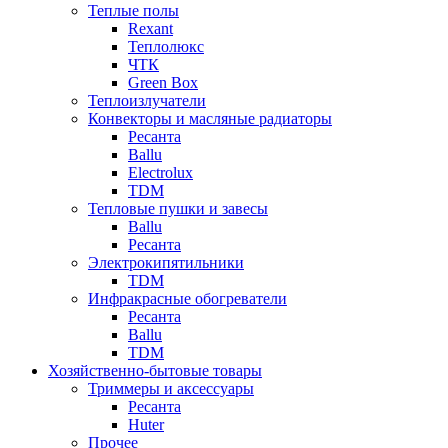
Теплые полы
Rexant
Теплолюкс
ЧТК
Green Box
Теплоизлучатели
Конвекторы и масляные радиаторы
Ресанта
Ballu
Electrolux
TDM
Тепловые пушки и завесы
Ballu
Ресанта
Электрокипятильники
TDM
Инфракрасные обогреватели
Ресанта
Ballu
TDM
Хозяйственно-бытовые товары
Триммеры и аксессуары
Ресанта
Huter
Прочее