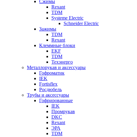
Сжимы
Rexant
TDM
Systeme Electric
Schneider Electric
Зажимы
TDM
Rexant
Клеммные блоки
EKF
TDM
Техэнерго
Металлорукав и аксессуары
Гофроматик
IEK
Fortisflex
Росдюбель
Трубы и аксессуары
Гофрированные
IEK
Промрукав
DKC
Rexant
ЭРА
TDM