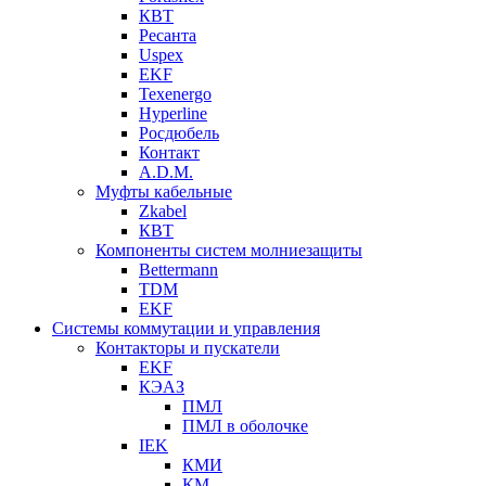
КВТ
Ресанта
Uspex
EKF
Texenergo
Hyperline
Росдюбель
Контакт
A.D.M.
Муфты кабельные
Zkabel
КВТ
Компоненты систем молниезащиты
Bettermann
TDM
EKF
Системы коммутации и управления
Контакторы и пускатели
EKF
КЭАЗ
ПМЛ
ПМЛ в оболочке
IEK
КМИ
КМ