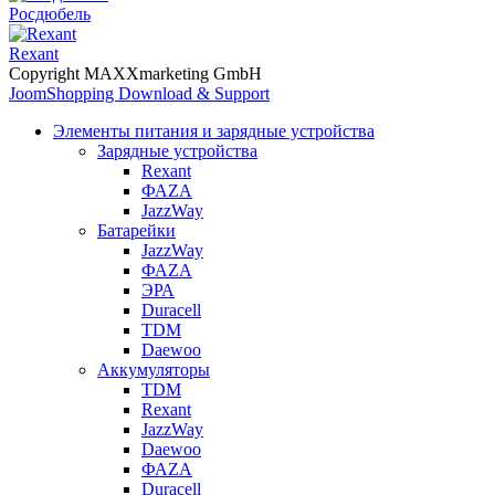
Росдюбель
Rexant
Copyright MAXXmarketing GmbH
JoomShopping Download & Support
Элементы питания и зарядные устройства
Зарядные устройства
Rexant
ФАZА
JazzWay
Батарейки
JazzWay
ФАZА
ЭРА
Duracell
TDM
Daewoo
Аккумуляторы
TDM
Rexant
JazzWay
Daewoo
ФАZА
Duracell