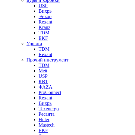
Буры и коронки
USP
Вихрь
Энкор
Rexant
Kranz
TDM
EKF
Уровни
TDM
Rexant
Прочий инструмент
TDM
Mett
USP
КВТ
ФАZА
ProConnect
Rexant
Вихрь
Texenergo
Ресанта
Huter
Mastech
EKF