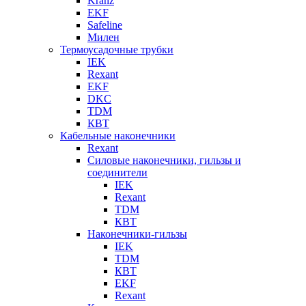
Kranz
EKF
Safeline
Милен
Термоусадочные трубки
IEK
Rexant
EKF
DKC
TDM
КВТ
Кабельные наконечники
Rexant
Силовые наконечники, гильзы и
соединители
IEK
Rexant
TDM
КВТ
Наконечники-гильзы
IEK
TDM
КВТ
EKF
Rexant