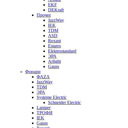
EKF
DEKraft
Прочее
JazzWay
IEK
TDM
ASD
Rexant
Estares
Elektrostandard
ЭРА
Arlight
Gauss
Фонари
ФАZА
JazzWay
TDM
ЭРА
Systeme Electric
Schneider Electric
Lamper
ТРОФИ
IEK
Gauss