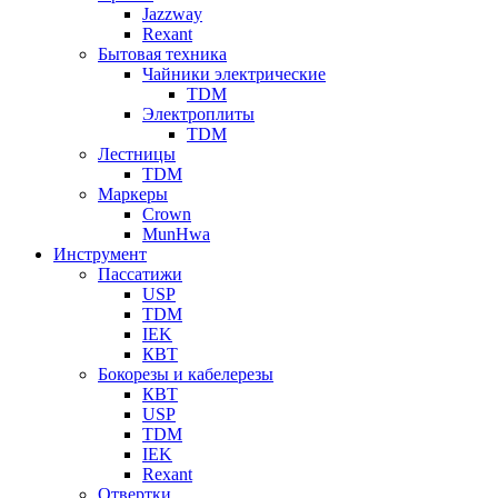
Jazzway
Rexant
Бытовая техника
Чайники электрические
TDM
Электроплиты
TDM
Лестницы
TDM
Маркеры
Crown
MunHwa
Инструмент
Пассатижи
USP
TDM
IEK
КВТ
Бокорезы и кабелерезы
КВТ
USP
TDM
IEK
Rexant
Отвертки