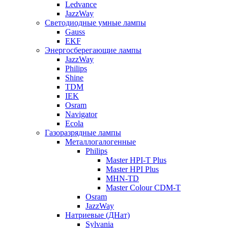
Ledvance
JazzWay
Светодиодные умные лампы
Gauss
EKF
Энергосберегающие лампы
JazzWay
Philips
Shine
TDM
IEK
Osram
Navigator
Ecola
Газоразрядные лампы
Металлогалогенные
Philips
Master HPI-T Plus
Master HPI Plus
MHN-TD
Master Colour CDM-T
Osram
JazzWay
Натриевые (ДНат)
Sylvania