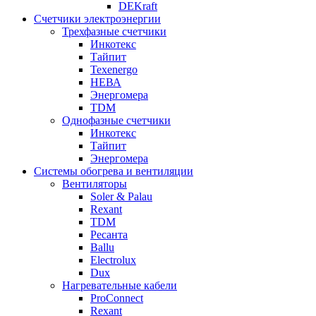
DEKraft
Счетчики электроэнергии
Трехфазные счетчики
Инкотекс
Тайпит
Texenergo
НЕВА
Энергомера
TDM
Однофазные счетчики
Инкотекс
Тайпит
Энергомера
Системы обогрева и вентиляции
Вентиляторы
Soler & Palau
Rexant
TDM
Ресанта
Ballu
Electrolux
Dux
Нагревательные кабели
ProConnect
Rexant