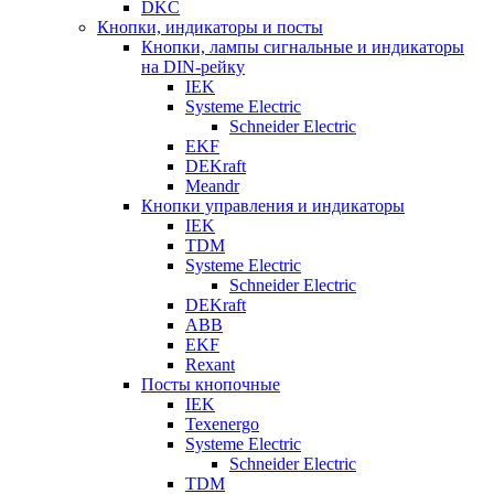
DKC
Кнопки, индикаторы и посты
Кнопки, лампы сигнальные и индикаторы
на DIN-рейку
IEK
Systeme Electric
Schneider Electric
EKF
DEKraft
Meandr
Кнопки управления и индикаторы
IEK
TDM
Systeme Electric
Schneider Electric
DEKraft
ABB
EKF
Rexant
Посты кнопочные
IEK
Texenergo
Systeme Electric
Schneider Electric
TDM