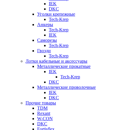
IEK
DKC
Уголки крепежные
Tech-Krep
Анкеры
Tech-Krep
IEK
Саморезы
Tech-Krep
Гвозди
Tech-Krep
Лотки кабельные и аксессуары
Металлические прокатные
IEK
Tech-Krep
DKC
Металлические проволочные
IEK
DKC
Прочие товары
TDM
Rexant
W-CON
DKC
Fortisflex