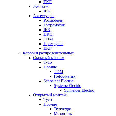
EKF
Жесткие
IEK
Аксессуары
Росдюбель
Гофроматик
IEK
DKC
TDM
Промрукав
EKF
Коробки распределительные
Скрытый монтаж
Tyco
Прочие
TDM
Гофроматик
Schneider Electric
Systeme Electric
Schneider Electric
Открытый монтаж
Tyco
Прочие
Texenergo
Мезонинъ