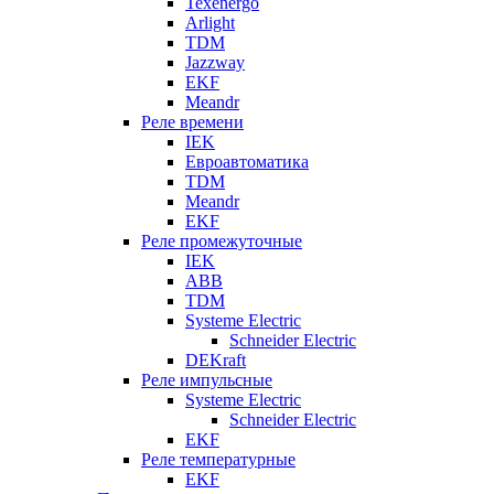
Texenergo
Arlight
TDM
Jazzway
EKF
Meandr
Реле времени
IEK
Евроавтоматика
TDM
Meandr
EKF
Реле промежуточные
IEK
ABB
TDM
Systeme Electric
Schneider Electric
DEKraft
Реле импульсные
Systeme Electric
Schneider Electric
EKF
Реле температурные
EKF