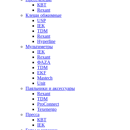
КВТ
Rexant
Клещи обжимные
USP
IEK
TDM
Rexant
Hyperline
Мультиметры
IEK
Rexant
ФАZА
TDM
EKF
Mastech
Unit
Паяльники и аксессуары
Rexant
TDM
ProConnect
Texenergo
Пресса
КВТ
IEK