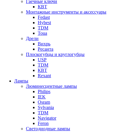
Гаечные ключи
КВТ
Монтажные инструменты и аксессуары
Fedast
Hybest
TDM
Toua
Дрели
Вихрь
Ресанта
Плоскогубцы и круглогубцы
USP
TDM
КВТ
Rexant
Лампы
Люминесцентные лампы
Philips
IEK
Osram
Sylvania
TDM
Navigator
Feron
Светодиодные лампы