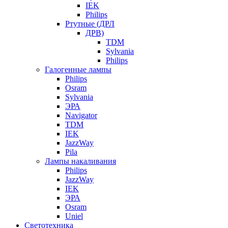
IEK
Philips
Ртутные (ДРЛ
ДРВ)
TDM
Sylvania
Philips
Галогенные лампы
Philips
Osram
Sylvania
ЭРА
Navigator
TDM
IEK
JazzWay
Pila
Лампы накаливания
Philips
JazzWay
IEK
ЭРА
Osram
Uniel
Светотехника