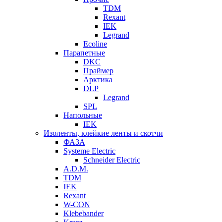
TDM
Rexant
IEK
Legrand
Ecoline
Парапетные
DKC
Праймер
Арктика
DLP
Legrand
SPL
Напольные
IEK
Изоленты, клейкие ленты и скотчи
ФАЗА
Systeme Electric
Schneider Electric
A.D.M.
TDM
IEK
Rexant
W-CON
Klebebander