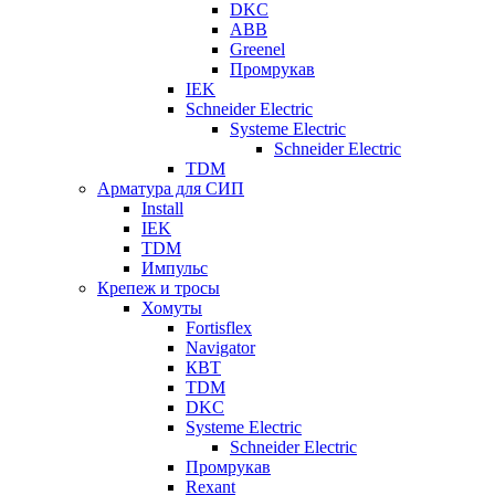
DKC
ABB
Greenel
Промрукав
IEK
Schneider Electric
Systeme Electric
Schneider Electric
TDM
Арматура для СИП
Install
IEK
TDM
Импульс
Крепеж и тросы
Хомуты
Fortisflex
Navigator
КВТ
TDM
DKC
Systeme Electric
Schneider Electric
Промрукав
Rexant