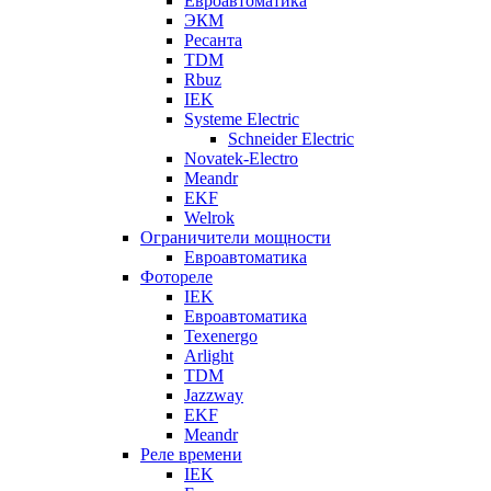
Евроавтоматика
ЭКМ
Ресанта
TDM
Rbuz
IEK
Systeme Electric
Schneider Electric
Novatek-Electro
Meandr
EKF
Welrok
Ограничители мощности
Евроавтоматика
Фотореле
IEK
Евроавтоматика
Texenergo
Arlight
TDM
Jazzway
EKF
Meandr
Реле времени
IEK