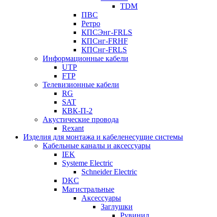
TDM
ПВС
Ретро
КПСЭнг-FRLS
КПСнг-FRHF
КПСнг-FRLS
Информационные кабели
UTP
FTP
Телевизионные кабели
RG
SAT
КВК-П-2
Акустические провода
Rexant
Изделия для монтажа и кабеленесущие системы
Кабельные каналы и аксессуары
IEK
Systeme Electric
Schneider Electric
DKC
Магистральные
Аксессуары
Заглушки
Рувинил