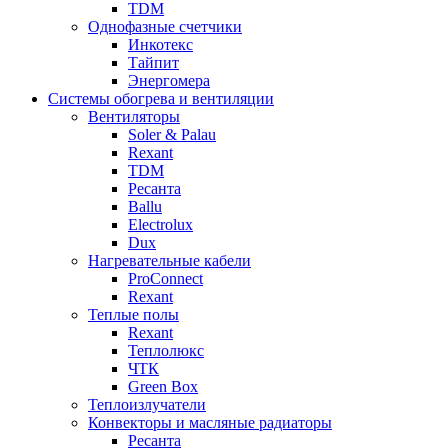
TDM
Однофазные счетчики
Инкотекс
Тайпит
Энергомера
Системы обогрева и вентиляции
Вентиляторы
Soler & Palau
Rexant
TDM
Ресанта
Ballu
Electrolux
Dux
Нагревательные кабели
ProConnect
Rexant
Теплые полы
Rexant
Теплолюкс
ЧТК
Green Box
Теплоизлучатели
Конвекторы и масляные радиаторы
Ресанта