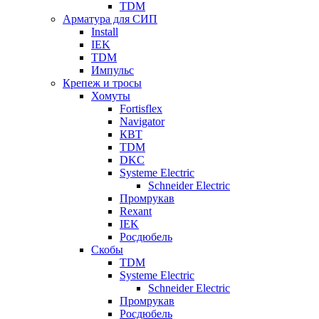
TDM
Арматура для СИП
Install
IEK
TDM
Импульс
Крепеж и тросы
Хомуты
Fortisflex
Navigator
КВТ
TDM
DKC
Systeme Electric
Schneider Electric
Промрукав
Rexant
IEK
Росдюбель
Скобы
TDM
Systeme Electric
Schneider Electric
Промрукав
Росдюбель