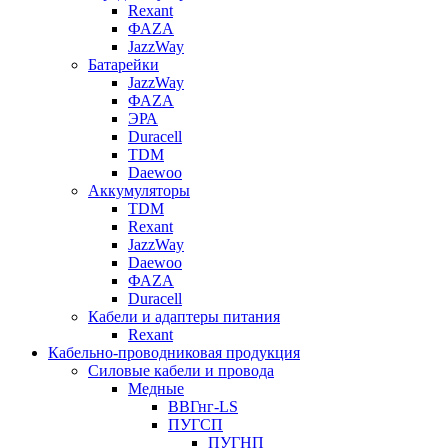
Rexant
ФАZА
JazzWay
Батарейки
JazzWay
ФАZА
ЭРА
Duracell
TDM
Daewoo
Аккумуляторы
TDM
Rexant
JazzWay
Daewoo
ФАZА
Duracell
Кабели и адаптеры питания
Rexant
Кабельно-проводниковая продукция
Силовые кабели и провода
Медные
ВВГнг-LS
ПУГСП
ПУГНП