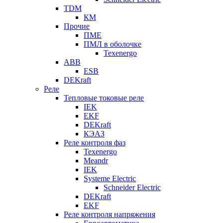
TDM
КМ
Прочие
ПМЕ
ПМЛ в оболочке
Texenergo
ABB
ESB
DEKraft
Реле
Тепловые токовые реле
IEK
EKF
DEKraft
КЭАЗ
Реле контроля фаз
Texenergo
Meandr
IEK
Systeme Electric
Schneider Electric
DEKraft
EKF
Реле контроля напряжения