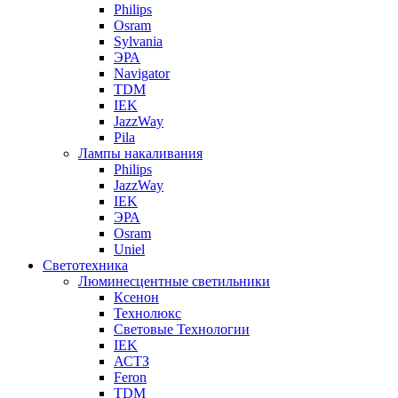
Philips
Osram
Sylvania
ЭРА
Navigator
TDM
IEK
JazzWay
Pila
Лампы накаливания
Philips
JazzWay
IEK
ЭРА
Osram
Uniel
Светотехника
Люминесцентные светильники
Ксенон
Технолюкс
Световые Технологии
IEK
АСТЗ
Feron
TDM