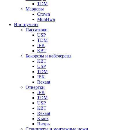
TDM
Маркеры
Crown
MunHwa
Инструмент
Пассатижи
USP
TDM
IEK
КВТ
Бокорезы и кабелерезы
КВТ
USP
TDM
IEK
Rexant
Отвертки
IEK
TDM
USP
КВТ
Rexant
Kranz
Вихрь
Стрипперы и монтажные ножи