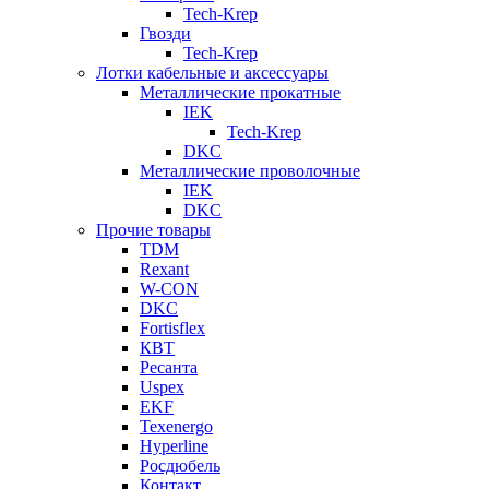
Tech-Krep
Гвозди
Tech-Krep
Лотки кабельные и аксессуары
Металлические прокатные
IEK
Tech-Krep
DKC
Металлические проволочные
IEK
DKC
Прочие товары
TDM
Rexant
W-CON
DKC
Fortisflex
КВТ
Ресанта
Uspex
EKF
Texenergo
Hyperline
Росдюбель
Контакт