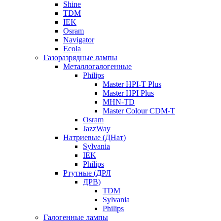
Shine
TDM
IEK
Osram
Navigator
Ecola
Газоразрядные лампы
Металлогалогенные
Philips
Master HPI-T Plus
Master HPI Plus
MHN-TD
Master Colour CDM-T
Osram
JazzWay
Натриевые (ДНат)
Sylvania
IEK
Philips
Ртутные (ДРЛ
ДРВ)
TDM
Sylvania
Philips
Галогенные лампы