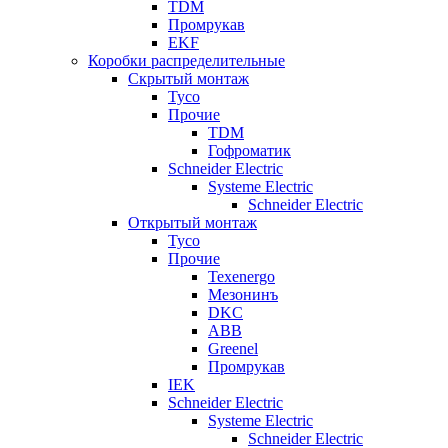
TDM
Промрукав
EKF
Коробки распределительные
Скрытый монтаж
Tyco
Прочие
TDM
Гофроматик
Schneider Electric
Systeme Electric
Schneider Electric
Открытый монтаж
Tyco
Прочие
Texenergo
Мезонинъ
DKC
ABB
Greenel
Промрукав
IEK
Schneider Electric
Systeme Electric
Schneider Electric