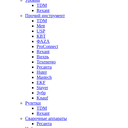
Уровни
TDM
Rexant
Прочий инструмент
TDM
Mett
USP
КВТ
ФАZА
ProConnect
Rexant
Вихрь
Texenergo
Ресанта
Huter
Mastech
EKF
Stayer
Зубр
Knauf
Рулетки
TDM
Rexant
Сварочные аппараты
Ресанта