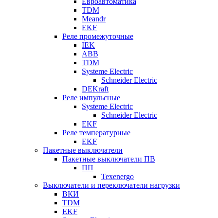
Евроавтоматика
TDM
Meandr
EKF
Реле промежуточные
IEK
ABB
TDM
Systeme Electric
Schneider Electric
DEKraft
Реле импульсные
Systeme Electric
Schneider Electric
EKF
Реле температурные
EKF
Пакетные выключатели
Пакетные выключатели ПВ
ПП
Texenergo
Выключатели и переключатели нагрузки
ВКИ
TDM
EKF