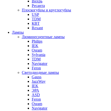
Вихрь
Ресанта
Плоскогубцы и круглогубцы
USP
TDM
КВТ
Rexant
Лампы
Люминесцентные лампы
Philips
IEK
Osram
Sylvania
TDM
Navigator
Feron
Светодиодные лампы
Gauss
JazzWay
IEK
ЭРА
ASD
Feron
Osram
Navigator