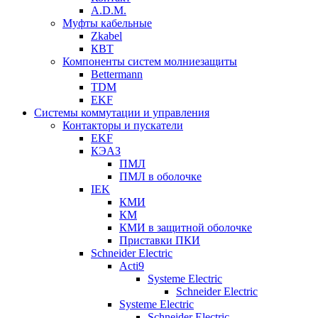
A.D.M.
Муфты кабельные
Zkabel
КВТ
Компоненты систем молниезащиты
Bettermann
TDM
EKF
Системы коммутации и управления
Контакторы и пускатели
EKF
КЭАЗ
ПМЛ
ПМЛ в оболочке
IEK
КМИ
КМ
КМИ в защитной оболочке
Приставки ПКИ
Schneider Electric
Acti9
Systeme Electric
Schneider Electric
Systeme Electric
Schneider Electric