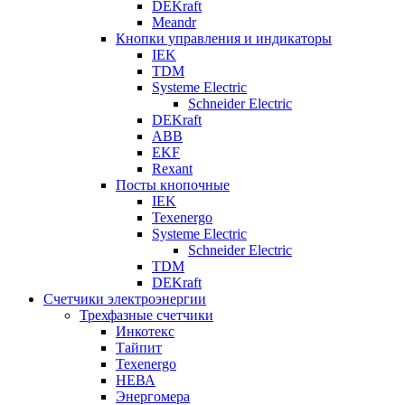
DEKraft
Meandr
Кнопки управления и индикаторы
IEK
TDM
Systeme Electric
Schneider Electric
DEKraft
ABB
EKF
Rexant
Посты кнопочные
IEK
Texenergo
Systeme Electric
Schneider Electric
TDM
DEKraft
Счетчики электроэнергии
Трехфазные счетчики
Инкотекс
Тайпит
Texenergo
НЕВА
Энергомера