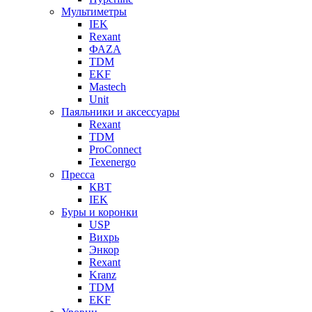
Мультиметры
IEK
Rexant
ФАZА
TDM
EKF
Mastech
Unit
Паяльники и аксессуары
Rexant
TDM
ProConnect
Texenergo
Пресса
КВТ
IEK
Буры и коронки
USP
Вихрь
Энкор
Rexant
Kranz
TDM
EKF