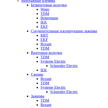
Монтажные клеммы
Безвинтовые колодки
Wago
TDM
Bettermann
IEK
EKF
Соединительные изолирующие зажимы
КВТ
EKF
Rexant
TDM
Винтовые колодки
TDM
Systeme Electric
Schneider Electric
IEK
Сжимы
Rexant
TDM
Systeme Electric
Schneider Electric
Зажимы
TDM
Rexant