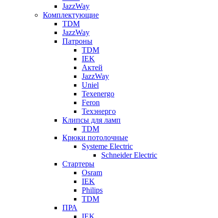
JazzWay
Комплектующие
TDM
JazzWay
Патроны
TDM
IEK
Актей
JazzWay
Uniel
Texenergo
Feron
Техэнерго
Клипсы для ламп
TDM
Крюки потолочные
Systeme Electric
Schneider Electric
Стартеры
Osram
IEK
Philips
TDM
ПРА
IEK