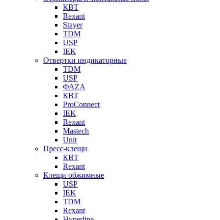
КВТ
Rexant
Stayer
TDM
USP
IEK
Отвертки индикаторные
TDM
USP
ФАZА
КВТ
ProConnect
IEK
Rexant
Mastech
Unit
Пресс-клещи
КВТ
Rexant
Клещи обжимные
USP
IEK
TDM
Rexant
Hyperline