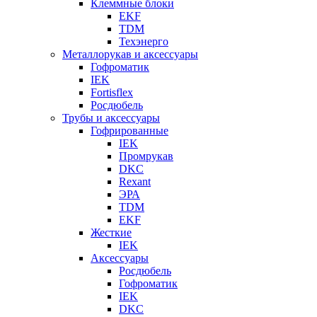
Клеммные блоки
EKF
TDM
Техэнерго
Металлорукав и аксессуары
Гофроматик
IEK
Fortisflex
Росдюбель
Трубы и аксессуары
Гофрированные
IEK
Промрукав
DKC
Rexant
ЭРА
TDM
EKF
Жесткие
IEK
Аксессуары
Росдюбель
Гофроматик
IEK
DKC