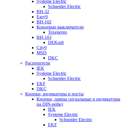
Systeme Electric
Schneider Electric
ВН-32
Easy9
ВН-102
Концевые выключатели
Texenergo
ВН-103
DEKraft
City9
MSD
DKC
Расцепители
IEK
Systeme Electric
Schneider Electric
EKF
DKC
Кнопки, индикаторы и посты
Кнопки, лампы сигнальные и индикаторы
на DIN-рейку
IEK
Systeme Electric
Schneider Electric
EKF