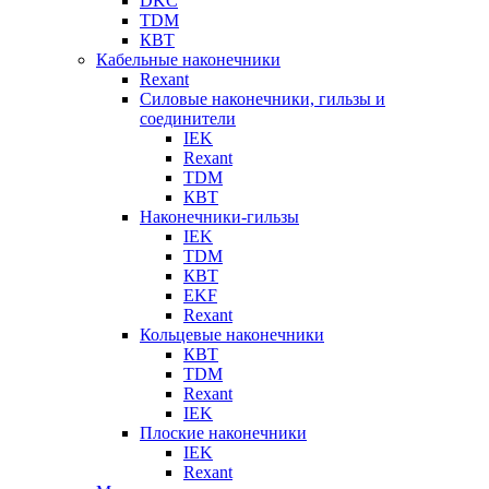
DKC
TDM
КВТ
Кабельные наконечники
Rexant
Силовые наконечники, гильзы и
соединители
IEK
Rexant
TDM
КВТ
Наконечники-гильзы
IEK
TDM
КВТ
EKF
Rexant
Кольцевые наконечники
КВТ
TDM
Rexant
IEK
Плоские наконечники
IEK
Rexant