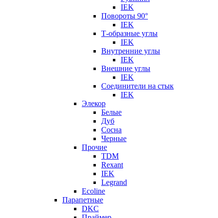
IEK
Повороты 90°
IEK
Т-образные углы
IEK
Внутренние углы
IEK
Внешние углы
IEK
Соединители на стык
IEK
Элекор
Белые
Дуб
Сосна
Черные
Прочие
TDM
Rexant
IEK
Legrand
Ecoline
Парапетные
DKC
Праймер