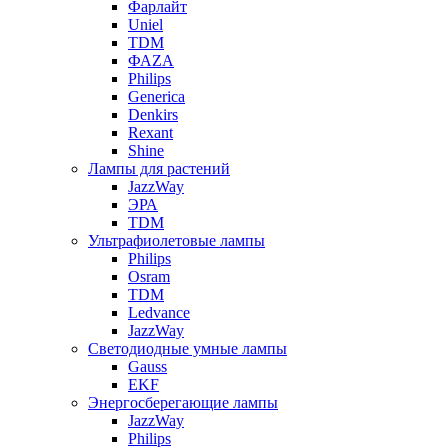
Фарлайт
Uniel
TDM
ФАZА
Philips
Generica
Denkirs
Rexant
Shine
Лампы для растений
JazzWay
ЭРА
TDM
Ультрафиолетовые лампы
Philips
Osram
TDM
Ledvance
JazzWay
Светодиодные умные лампы
Gauss
EKF
Энергосберегающие лампы
JazzWay
Philips