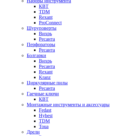
Наборы инструмента
КВТ
TDM
Rexant
ProConnect
Шуруповерты
Вихрь
Ресанта
Перфораторы
Ресанта
Болгарки
Вихрь
Ресанта
Rexant
Kranz
Циркулярные пилы
Ресанта
Гаечные ключи
КВТ
Монтажные инструменты и аксессуары
Fedast
Hybest
TDM
Toua
Дрели