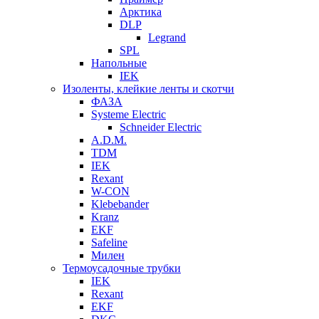
Арктика
DLP
Legrand
SPL
Напольные
IEK
Изоленты, клейкие ленты и скотчи
ФАЗА
Systeme Electric
Schneider Electric
A.D.M.
TDM
IEK
Rexant
W-CON
Klebebander
Kranz
EKF
Safeline
Милен
Термоусадочные трубки
IEK
Rexant
EKF