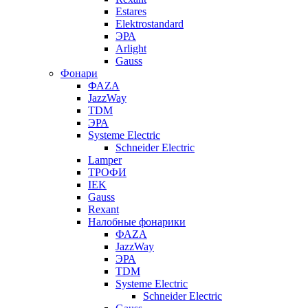
Estares
Elektrostandard
ЭРА
Arlight
Gauss
Фонари
ФАZА
JazzWay
TDM
ЭРА
Systeme Electric
Schneider Electric
Lamper
ТРОФИ
IEK
Gauss
Rexant
Налобные фонарики
ФАZА
JazzWay
ЭРА
TDM
Systeme Electric
Schneider Electric