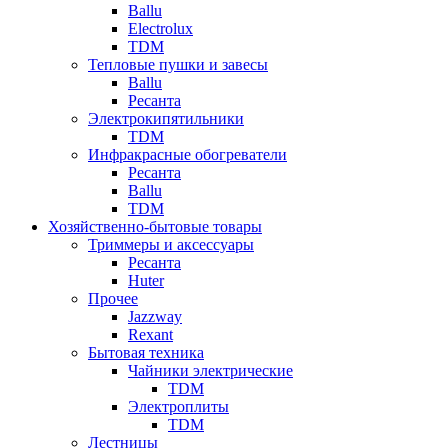
Ballu
Electrolux
TDM
Тепловые пушки и завесы
Ballu
Ресанта
Электрокипятильники
TDM
Инфракрасные обогреватели
Ресанта
Ballu
TDM
Хозяйственно-бытовые товары
Триммеры и аксессуары
Ресанта
Huter
Прочее
Jazzway
Rexant
Бытовая техника
Чайники электрические
TDM
Электроплиты
TDM
Лестницы