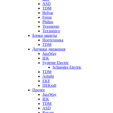
ASD
TDM
Helvar
Feron
Philips
Texenergo
Техэнерго
Блоки защиты
Ноотехника
TDM
Датчики движения
JazzWay
IEK
Systeme Electric
Schneider Electric
TDM
Arlight
EKF
DEKraft
Прочее
JazzWay
IEK
TDM
ASD
Rexant