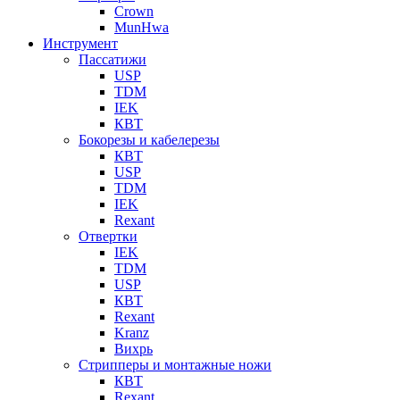
Crown
MunHwa
Инструмент
Пассатижи
USP
TDM
IEK
КВТ
Бокорезы и кабелерезы
КВТ
USP
TDM
IEK
Rexant
Отвертки
IEK
TDM
USP
КВТ
Rexant
Kranz
Вихрь
Стрипперы и монтажные ножи
КВТ
Rexant