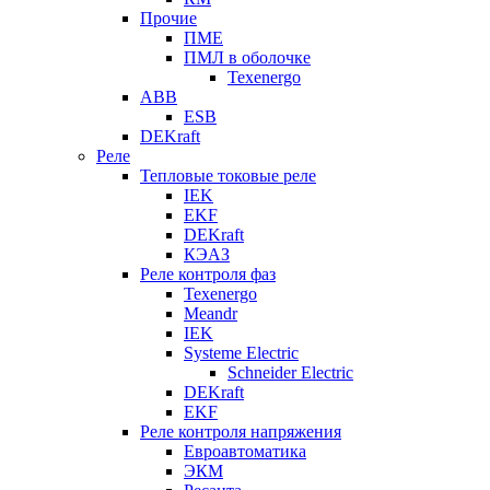
Прочие
ПМЕ
ПМЛ в оболочке
Texenergo
ABB
ESB
DEKraft
Реле
Тепловые токовые реле
IEK
EKF
DEKraft
КЭАЗ
Реле контроля фаз
Texenergo
Meandr
IEK
Systeme Electric
Schneider Electric
DEKraft
EKF
Реле контроля напряжения
Евроавтоматика
ЭКМ