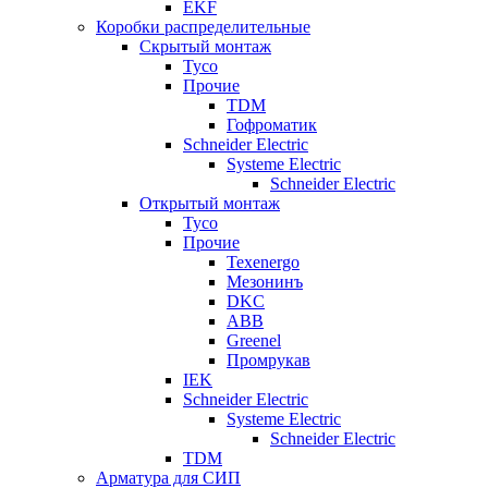
EKF
Коробки распределительные
Скрытый монтаж
Tyco
Прочие
TDM
Гофроматик
Schneider Electric
Systeme Electric
Schneider Electric
Открытый монтаж
Tyco
Прочие
Texenergo
Мезонинъ
DKC
ABB
Greenel
Промрукав
IEK
Schneider Electric
Systeme Electric
Schneider Electric
TDM
Арматура для СИП