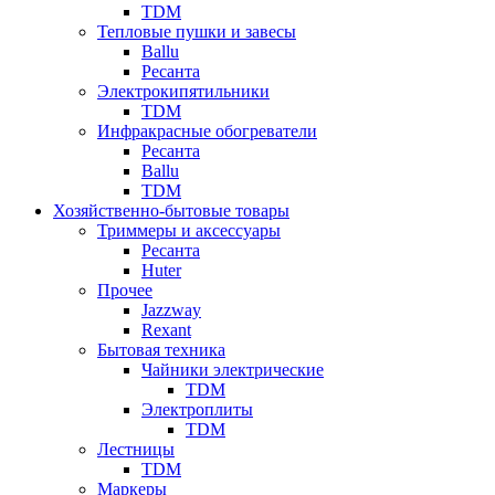
TDM
Тепловые пушки и завесы
Ballu
Ресанта
Электрокипятильники
TDM
Инфракрасные обогреватели
Ресанта
Ballu
TDM
Хозяйственно-бытовые товары
Триммеры и аксессуары
Ресанта
Huter
Прочее
Jazzway
Rexant
Бытовая техника
Чайники электрические
TDM
Электроплиты
TDM
Лестницы
TDM
Маркеры