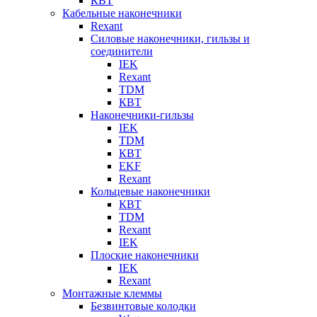
КВТ
Кабельные наконечники
Rexant
Силовые наконечники, гильзы и
соединители
IEK
Rexant
TDM
КВТ
Наконечники-гильзы
IEK
TDM
КВТ
EKF
Rexant
Кольцевые наконечники
КВТ
TDM
Rexant
IEK
Плоские наконечники
IEK
Rexant
Монтажные клеммы
Безвинтовые колодки