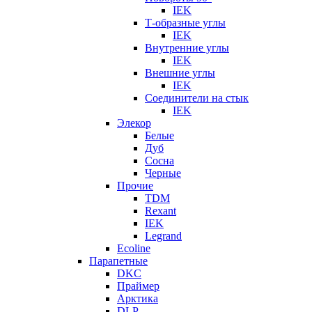
IEK
Т-образные углы
IEK
Внутренние углы
IEK
Внешние углы
IEK
Соединители на стык
IEK
Элекор
Белые
Дуб
Сосна
Черные
Прочие
TDM
Rexant
IEK
Legrand
Ecoline
Парапетные
DKC
Праймер
Арктика
DLP