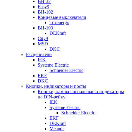
ВН-32
Easy9
ВН-102
Концевые выключатели
Texenergo
ВН-103
DEKraft
City9
MSD
DKC
Расцепители
IEK
Systeme Electric
Schneider Electric
EKF
DKC
Кнопки, индикаторы и посты
Кнопки, лампы сигнальные и индикаторы
на DIN-рейку
IEK
Systeme Electric
Schneider Electric
EKF
DEKraft
Meandr