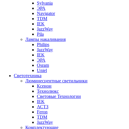
Sylvania
ЭРА
Navigator
TDM
IEK
JazzWay
Pila
Лампы накаливания
Philips
JazzWay
IEK
ЭРА
Osram
Uniel
Светотехника
Люминесцентные светильники
Ксенон
Технолюкс
Световые Технологии
IEK
АСТЗ
Feron
TDM
JazzWay
Комплектующие