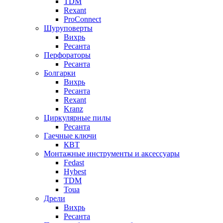
TDM
Rexant
ProConnect
Шуруповерты
Вихрь
Ресанта
Перфораторы
Ресанта
Болгарки
Вихрь
Ресанта
Rexant
Kranz
Циркулярные пилы
Ресанта
Гаечные ключи
КВТ
Монтажные инструменты и аксессуары
Fedast
Hybest
TDM
Toua
Дрели
Вихрь
Ресанта