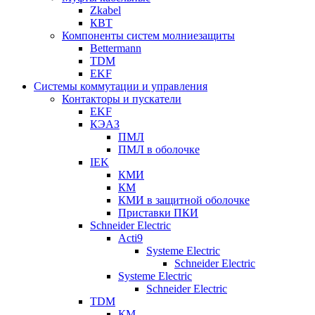
Zkabel
КВТ
Компоненты систем молниезащиты
Bettermann
TDM
EKF
Системы коммутации и управления
Контакторы и пускатели
EKF
КЭАЗ
ПМЛ
ПМЛ в оболочке
IEK
КМИ
КМ
КМИ в защитной оболочке
Приставки ПКИ
Schneider Electric
Acti9
Systeme Electric
Schneider Electric
Systeme Electric
Schneider Electric
TDM
КМ