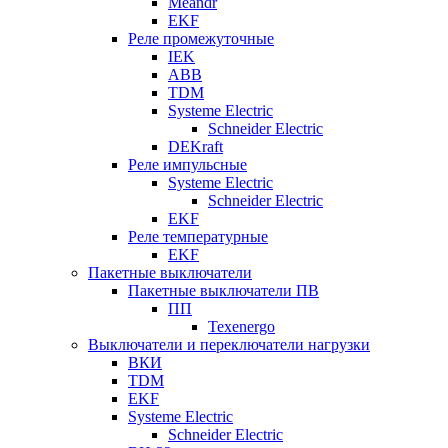
Meandr
EKF
Реле промежуточные
IEK
ABB
TDM
Systeme Electric
Schneider Electric
DEKraft
Реле импульсные
Systeme Electric
Schneider Electric
EKF
Реле температурные
EKF
Пакетные выключатели
Пакетные выключатели ПВ
ПП
Texenergo
Выключатели и переключатели нагрузки
ВКИ
TDM
EKF
Systeme Electric
Schneider Electric