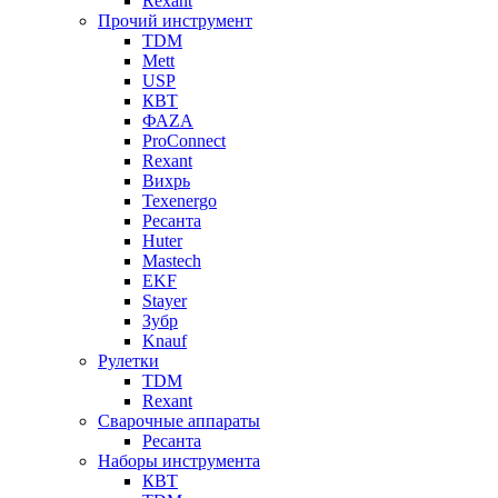
Rexant
Прочий инструмент
TDM
Mett
USP
КВТ
ФАZА
ProConnect
Rexant
Вихрь
Texenergo
Ресанта
Huter
Mastech
EKF
Stayer
Зубр
Knauf
Рулетки
TDM
Rexant
Сварочные аппараты
Ресанта
Наборы инструмента
КВТ