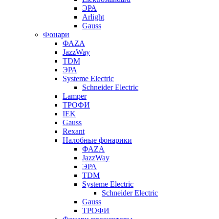
ЭРА
Arlight
Gauss
Фонари
ФАZА
JazzWay
TDM
ЭРА
Systeme Electric
Schneider Electric
Lamper
ТРОФИ
IEK
Gauss
Rexant
Налобные фонарики
ФАZА
JazzWay
ЭРА
TDM
Systeme Electric
Schneider Electric
Gauss
ТРОФИ