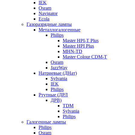
IEK
Osram
Navigator
Ecola
Газоразрядные лампы
Металлогалогенные
Philips
Master HPI-T Plus
Master HPI Plus
MHN-TD
Master Colour CDM-T
Osram
JazzWay
Натриевые (ДНат)
Sylvania
IEK
Philips
Ртутные (ДРЛ
ДРВ)
TDM
Sylvania
Philips
Галогенные лампы
Philips
Osram