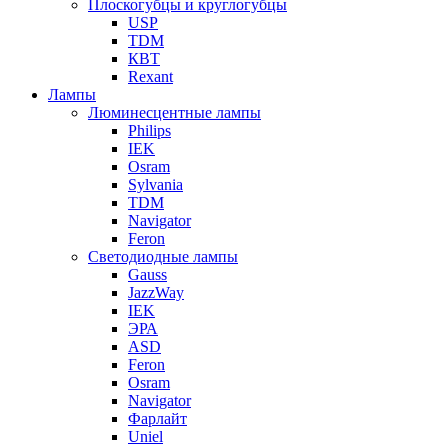
Плоскогубцы и круглогубцы
USP
TDM
КВТ
Rexant
Лампы
Люминесцентные лампы
Philips
IEK
Osram
Sylvania
TDM
Navigator
Feron
Светодиодные лампы
Gauss
JazzWay
IEK
ЭРА
ASD
Feron
Osram
Navigator
Фарлайт
Uniel