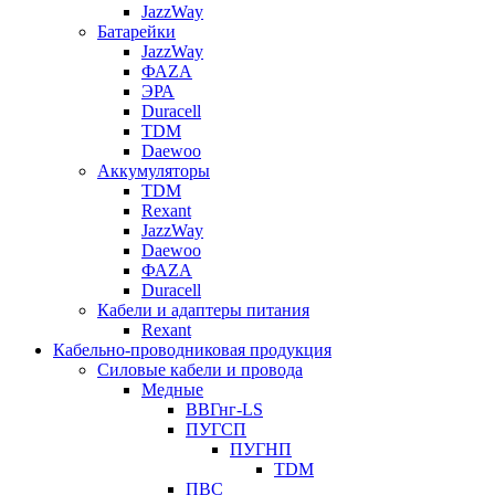
JazzWay
Батарейки
JazzWay
ФАZА
ЭРА
Duracell
TDM
Daewoo
Аккумуляторы
TDM
Rexant
JazzWay
Daewoo
ФАZА
Duracell
Кабели и адаптеры питания
Rexant
Кабельно-проводниковая продукция
Силовые кабели и провода
Медные
ВВГнг-LS
ПУГСП
ПУГНП
TDM
ПВС