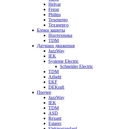
Helvar
Feron
Philips
Texenergo
Техэнерго
Блоки защиты
Ноотехника
TDM
Датчики движения
JazzWay
IEK
Systeme Electric
Schneider Electric
TDM
Arlight
EKF
DEKraft
Прочее
JazzWay
IEK
TDM
ASD
Rexant
Estares
Elektrostandard