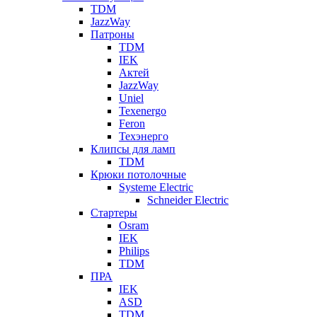
TDM
JazzWay
Патроны
TDM
IEK
Актей
JazzWay
Uniel
Texenergo
Feron
Техэнерго
Клипсы для ламп
TDM
Крюки потолочные
Systeme Electric
Schneider Electric
Стартеры
Osram
IEK
Philips
TDM
ПРА
IEK
ASD
TDM