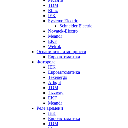
Ресанта
TDM
Rbuz
IEK
Systeme Electric
Schneider Electric
Novatek-Electro
Meandr
EKF
Welrok
Ограничители мощности
Евроавтоматика
Фотореле
IEK
Евроавтоматика
Texenergo
Arlight
TDM
Jazzway
EKF
Meandr
Реле времени
IEK
Евроавтоматика
TDM