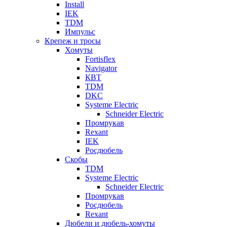
Install
IEK
TDM
Импульс
Крепеж и тросы
Хомуты
Fortisflex
Navigator
КВТ
TDM
DKC
Systeme Electric
Schneider Electric
Промрукав
Rexant
IEK
Росдюбель
Скобы
TDM
Systeme Electric
Schneider Electric
Промрукав
Росдюбель
Rexant
Дюбели и дюбель-хомуты