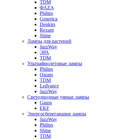
TDM
ФАZА
Philips
Generica
Denkirs
Rexant
Shine
Лампы для растений
JazzWay
ЭРА
TDM
Ультрафиолетовые лампы
Philips
Osram
TDM
Ledvance
JazzWay
Светодиодные умные лампы
Gauss
EKF
Энергосберегающие лампы
JazzWay
Philips
Shine
TDM