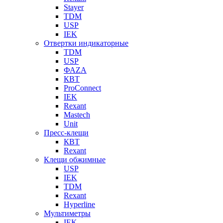
Stayer
TDM
USP
IEK
Отвертки индикаторные
TDM
USP
ФАZА
КВТ
ProConnect
IEK
Rexant
Mastech
Unit
Пресс-клещи
КВТ
Rexant
Клещи обжимные
USP
IEK
TDM
Rexant
Hyperline
Мультиметры
IEK