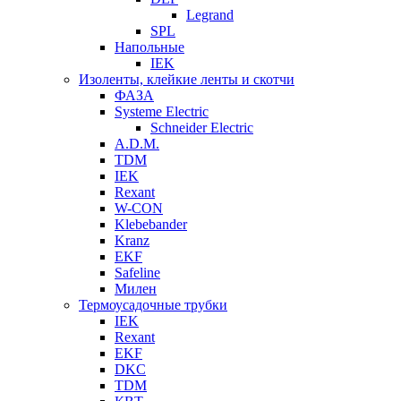
Legrand
SPL
Напольные
IEK
Изоленты, клейкие ленты и скотчи
ФАЗА
Systeme Electric
Schneider Electric
A.D.M.
TDM
IEK
Rexant
W-CON
Klebebander
Kranz
EKF
Safeline
Милен
Термоусадочные трубки
IEK
Rexant
EKF
DKC
TDM