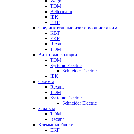
Wago
TDM
Bettermann
IEK
EKF
Соединительные изолирующие зажимы
КВТ
EKF
Rexant
TDM
Винтовые колодки
TDM
Systeme Electric
Schneider Electric
IEK
Сжимы
Rexant
TDM
Systeme Electric
Schneider Electric
Зажимы
TDM
Rexant
Клеммные блоки
EKF