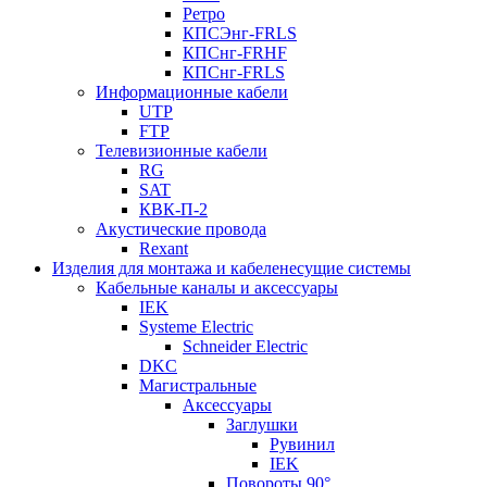
Ретро
КПСЭнг-FRLS
КПСнг-FRHF
КПСнг-FRLS
Информационные кабели
UTP
FTP
Телевизионные кабели
RG
SAT
КВК-П-2
Акустические провода
Rexant
Изделия для монтажа и кабеленесущие системы
Кабельные каналы и аксессуары
IEK
Systeme Electric
Schneider Electric
DKC
Магистральные
Аксессуары
Заглушки
Рувинил
IEK
Повороты 90°