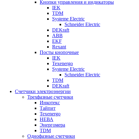
Кнопки управления и индикаторы
IEK
TDM
Systeme Electric
Schneider Electric
DEKraft
ABB
EKF
Rexant
Посты кнопочные
IEK
Texenergo
Systeme Electric
Schneider Electric
TDM
DEKraft
Счетчики электроэнергии
Трехфазные счетчики
Инкотекс
Тайпит
Texenergo
НЕВА
Энергомера
TDM
Однофазные счетчики