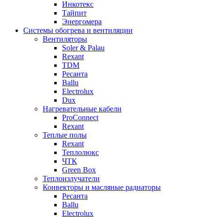
Инкотекс
Тайпит
Энергомера
Системы обогрева и вентиляции
Вентиляторы
Soler & Palau
Rexant
TDM
Ресанта
Ballu
Electrolux
Dux
Нагревательные кабели
ProConnect
Rexant
Теплые полы
Rexant
Теплолюкс
ЧТК
Green Box
Теплоизлучатели
Конвекторы и масляные радиаторы
Ресанта
Ballu
Electrolux