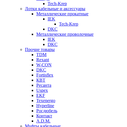
Tech-Krep
Лотки кабельные и аксессуары
Металлические прокатные
IEK
Tech-Krep
DKC
Металлические проволочные
IEK
DKC
Прочие товары
TDM
Rexant
W-CON
DKC
Fortisflex
КВТ
Ресанта
Uspex
EKF
Texenergo
Hyperline
Росдюбель
Контакт
A.D.M.
Муфты кабельные