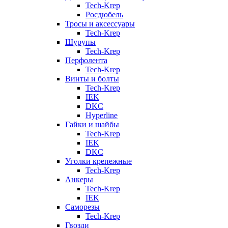
Tech-Krep
Росдюбель
Тросы и аксессуары
Tech-Krep
Шурупы
Tech-Krep
Перфолента
Tech-Krep
Винты и болты
Tech-Krep
IEK
DKC
Hyperline
Гайки и шайбы
Tech-Krep
IEK
DKC
Уголки крепежные
Tech-Krep
Анкеры
Tech-Krep
IEK
Саморезы
Tech-Krep
Гвозди