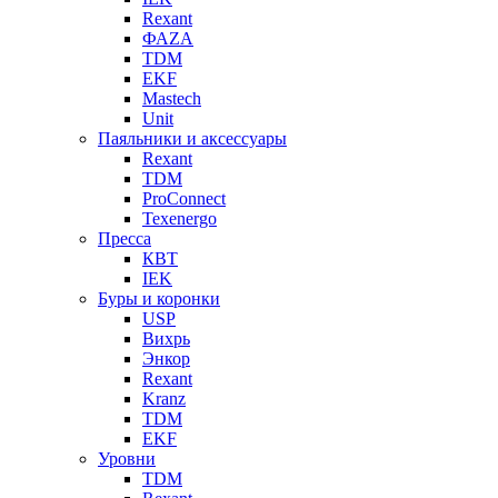
Rexant
ФАZА
TDM
EKF
Mastech
Unit
Паяльники и аксессуары
Rexant
TDM
ProConnect
Texenergo
Пресса
КВТ
IEK
Буры и коронки
USP
Вихрь
Энкор
Rexant
Kranz
TDM
EKF
Уровни
TDM