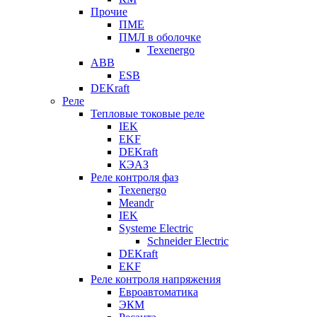
Прочие
ПМЕ
ПМЛ в оболочке
Texenergo
ABB
ESB
DEKraft
Реле
Тепловые токовые реле
IEK
EKF
DEKraft
КЭАЗ
Реле контроля фаз
Texenergo
Meandr
IEK
Systeme Electric
Schneider Electric
DEKraft
EKF
Реле контроля напряжения
Евроавтоматика
ЭКМ