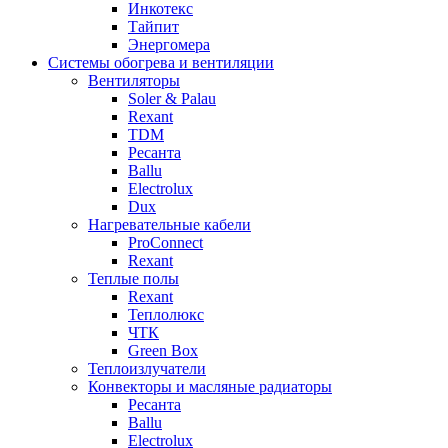
Инкотекс
Тайпит
Энергомера
Системы обогрева и вентиляции
Вентиляторы
Soler & Palau
Rexant
TDM
Ресанта
Ballu
Electrolux
Dux
Нагревательные кабели
ProConnect
Rexant
Теплые полы
Rexant
Теплолюкс
ЧТК
Green Box
Теплоизлучатели
Конвекторы и масляные радиаторы
Ресанта
Ballu
Electrolux