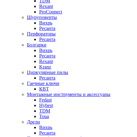
TDM
Rexant
ProConnect
Шуруповерты
Вихрь
Ресанта
Перфораторы
Ресанта
Болгарки
Вихрь
Ресанта
Rexant
Kranz
Циркулярные пилы
Ресанта
Гаечные ключи
КВТ
Монтажные инструменты и аксессуары
Fedast
Hybest
TDM
Toua
Дрели
Вихрь
Ресанта