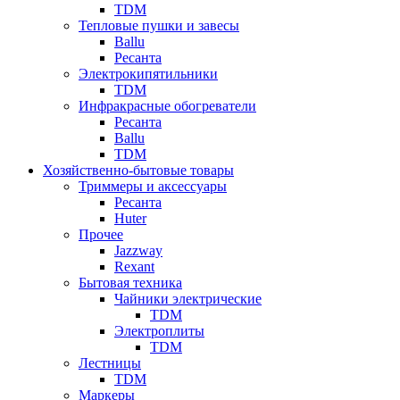
TDM
Тепловые пушки и завесы
Ballu
Ресанта
Электрокипятильники
TDM
Инфракрасные обогреватели
Ресанта
Ballu
TDM
Хозяйственно-бытовые товары
Триммеры и аксессуары
Ресанта
Huter
Прочее
Jazzway
Rexant
Бытовая техника
Чайники электрические
TDM
Электроплиты
TDM
Лестницы
TDM
Маркеры