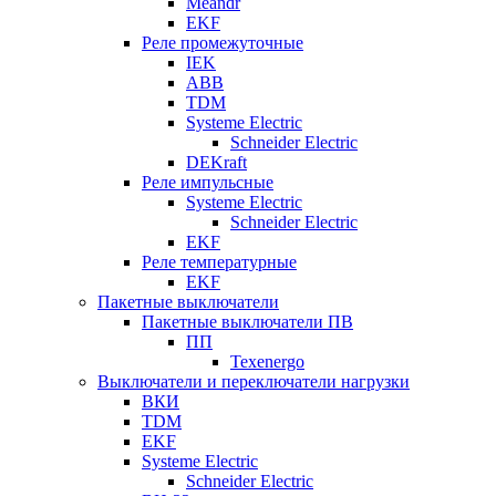
Meandr
EKF
Реле промежуточные
IEK
ABB
TDM
Systeme Electric
Schneider Electric
DEKraft
Реле импульсные
Systeme Electric
Schneider Electric
EKF
Реле температурные
EKF
Пакетные выключатели
Пакетные выключатели ПВ
ПП
Texenergo
Выключатели и переключатели нагрузки
ВКИ
TDM
EKF
Systeme Electric
Schneider Electric