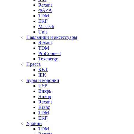
Rexant
ФАZА
TDM
EKF
Mastech
Unit
Паяльники и аксессуары
Rexant
TDM
ProConnect
Texenergo
Пресса
КВТ
IEK
Буры и коронки
USP
Вихрь
Энкор
Rexant
Kranz
TDM
EKF
Уровни
TDM