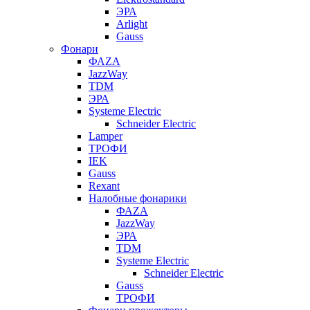
ЭРА
Arlight
Gauss
Фонари
ФАZА
JazzWay
TDM
ЭРА
Systeme Electric
Schneider Electric
Lamper
ТРОФИ
IEK
Gauss
Rexant
Налобные фонарики
ФАZА
JazzWay
ЭРА
TDM
Systeme Electric
Schneider Electric
Gauss
ТРОФИ