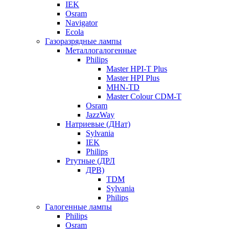
IEK
Osram
Navigator
Ecola
Газоразрядные лампы
Металлогалогенные
Philips
Master HPI-T Plus
Master HPI Plus
MHN-TD
Master Colour CDM-T
Osram
JazzWay
Натриевые (ДНат)
Sylvania
IEK
Philips
Ртутные (ДРЛ
ДРВ)
TDM
Sylvania
Philips
Галогенные лампы
Philips
Osram