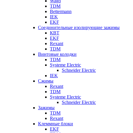
Wago
TDM
Bettermann
IEK
EKF
Соединительные изолирующие зажимы
КВТ
EKF
Rexant
TDM
Винтовые колодки
TDM
Systeme Electric
Schneider Electric
IEK
Сжимы
Rexant
TDM
Systeme Electric
Schneider Electric
Зажимы
TDM
Rexant
Клеммные блоки
EKF