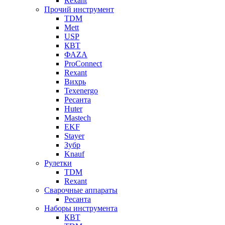
Rexant
Прочий инструмент
TDM
Mett
USP
КВТ
ФАZА
ProConnect
Rexant
Вихрь
Texenergo
Ресанта
Huter
Mastech
EKF
Stayer
Зубр
Knauf
Рулетки
TDM
Rexant
Сварочные аппараты
Ресанта
Наборы инструмента
КВТ