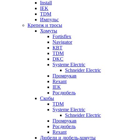
Install
IEK
TDM
Импульс
Крепеж и тросы
Хомуты
Fortisflex
Navigator
КВТ
TDM
DKC
Systeme Electric
Schneider Electric
Промрукав
Rexant
IEK
Росдюбель
Скобы
TDM
Systeme Electric
Schneider Electric
Промрукав
Росдюбель
Rexant
Дюбели и дюбель-хомуты