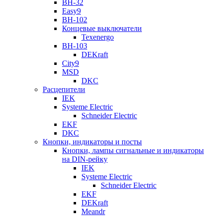
ВН-32
Easy9
ВН-102
Концевые выключатели
Texenergo
ВН-103
DEKraft
City9
MSD
DKC
Расцепители
IEK
Systeme Electric
Schneider Electric
EKF
DKC
Кнопки, индикаторы и посты
Кнопки, лампы сигнальные и индикаторы
на DIN-рейку
IEK
Systeme Electric
Schneider Electric
EKF
DEKraft
Meandr