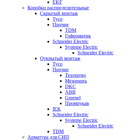
EKF
Коробки распределительные
Скрытый монтаж
Tyco
Прочие
TDM
Гофроматик
Schneider Electric
Systeme Electric
Schneider Electric
Открытый монтаж
Tyco
Прочие
Texenergo
Мезонинъ
DKC
ABB
Greenel
Промрукав
IEK
Schneider Electric
Systeme Electric
Schneider Electric
TDM
Арматура для СИП