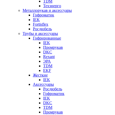
TDM
Техэнерго
Металлорукав и аксессуары
Гофроматик
IEK
Fortisflex
Росдюбель
Трубы и аксессуары
Гофрированные
IEK
Промрукав
DKC
Rexant
ЭРА
TDM
EKF
Жесткие
IEK
Аксессуары
Росдюбель
Гофроматик
IEK
DKC
TDM
Промрукав