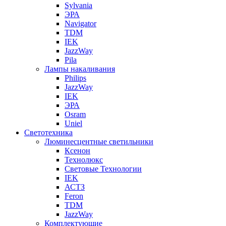
Sylvania
ЭРА
Navigator
TDM
IEK
JazzWay
Pila
Лампы накаливания
Philips
JazzWay
IEK
ЭРА
Osram
Uniel
Светотехника
Люминесцентные светильники
Ксенон
Технолюкс
Световые Технологии
IEK
АСТЗ
Feron
TDM
JazzWay
Комплектующие