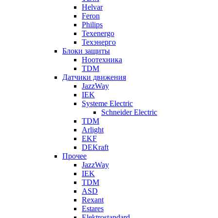
Helvar
Feron
Philips
Texenergo
Техэнерго
Блоки защиты
Ноотехника
TDM
Датчики движения
JazzWay
IEK
Systeme Electric
Schneider Electric
TDM
Arlight
EKF
DEKraft
Прочее
JazzWay
IEK
TDM
ASD
Rexant
Estares
Elektrostandard