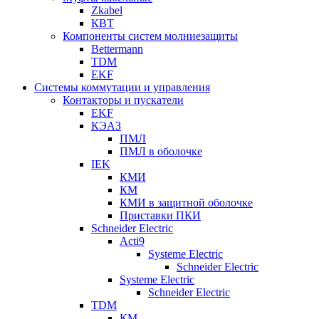
Zkabel
КВТ
Компоненты систем молниезащиты
Bettermann
TDM
EKF
Системы коммутации и управления
Контакторы и пускатели
EKF
КЭАЗ
ПМЛ
ПМЛ в оболочке
IEK
КМИ
КМ
КМИ в защитной оболочке
Приставки ПКИ
Schneider Electric
Acti9
Systeme Electric
Schneider Electric
Systeme Electric
Schneider Electric
TDM
КМ