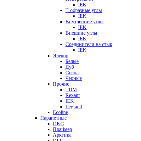
IEK
Т-образные углы
IEK
Внутренние углы
IEK
Внешние углы
IEK
Соединители на стык
IEK
Элекор
Белые
Дуб
Сосна
Черные
Прочие
TDM
Rexant
IEK
Legrand
Ecoline
Парапетные
DKC
Праймер
Арктика
DLP