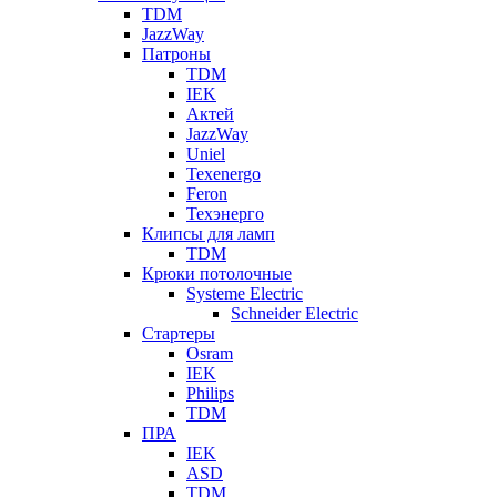
TDM
JazzWay
Патроны
TDM
IEK
Актей
JazzWay
Uniel
Texenergo
Feron
Техэнерго
Клипсы для ламп
TDM
Крюки потолочные
Systeme Electric
Schneider Electric
Стартеры
Osram
IEK
Philips
TDM
ПРА
IEK
ASD
TDM