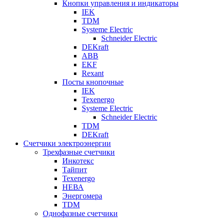
Кнопки управления и индикаторы
IEK
TDM
Systeme Electric
Schneider Electric
DEKraft
ABB
EKF
Rexant
Посты кнопочные
IEK
Texenergo
Systeme Electric
Schneider Electric
TDM
DEKraft
Счетчики электроэнергии
Трехфазные счетчики
Инкотекс
Тайпит
Texenergo
НЕВА
Энергомера
TDM
Однофазные счетчики