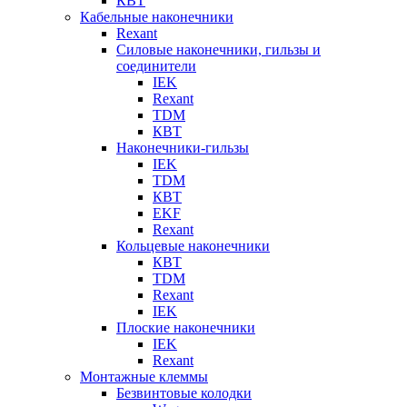
КВТ
Кабельные наконечники
Rexant
Силовые наконечники, гильзы и
соединители
IEK
Rexant
TDM
КВТ
Наконечники-гильзы
IEK
TDM
КВТ
EKF
Rexant
Кольцевые наконечники
КВТ
TDM
Rexant
IEK
Плоские наконечники
IEK
Rexant
Монтажные клеммы
Безвинтовые колодки