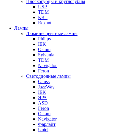
Плоскогубцы и круглогубцы
USP
TDM
КВТ
Rexant
Лампы
Люминесцентные лампы
Philips
IEK
Osram
Sylvania
TDM
Navigator
Feron
Светодиодные лампы
Gauss
JazzWay
IEK
ЭРА
ASD
Feron
Osram
Navigator
Фарлайт
Uniel