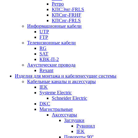
Ретро
КПСЭнг-FRLS
КПСнг-FRHF
КПСнг-FRLS
Информационные кабели
UTP
FTP
Телевизионные кабели
RG
SAT
КВК-П-2
Акустические провода
Rexant
Изделия для монтажа и кабеленесущие системы
Кабельные каналы и аксессуары
IEK
Systeme Electric
Schneider Electric
DKC
Магистральные
Аксессуары
Заглушки
Рувинил
IEK
Повороты 90°