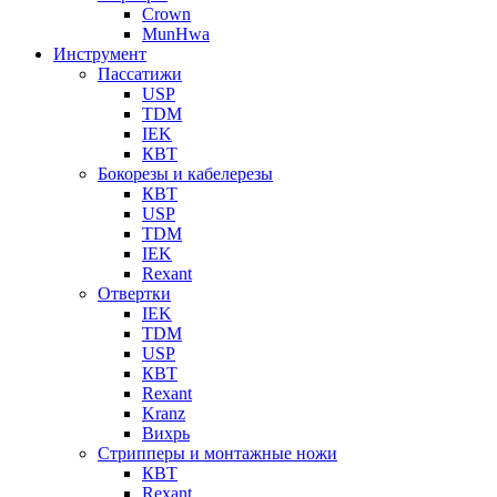
Crown
MunHwa
Инструмент
Пассатижи
USP
TDM
IEK
КВТ
Бокорезы и кабелерезы
КВТ
USP
TDM
IEK
Rexant
Отвертки
IEK
TDM
USP
КВТ
Rexant
Kranz
Вихрь
Стрипперы и монтажные ножи
КВТ
Rexant