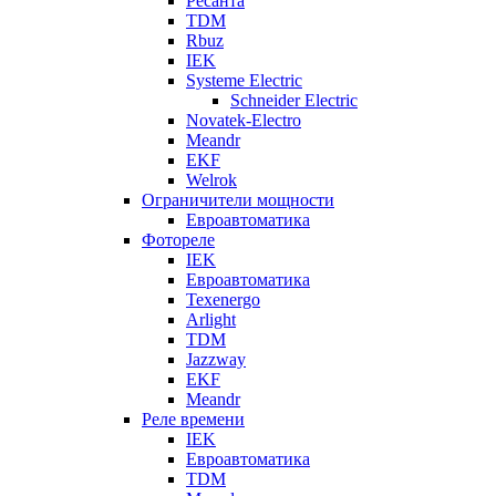
Ресанта
TDM
Rbuz
IEK
Systeme Electric
Schneider Electric
Novatek-Electro
Meandr
EKF
Welrok
Ограничители мощности
Евроавтоматика
Фотореле
IEK
Евроавтоматика
Texenergo
Arlight
TDM
Jazzway
EKF
Meandr
Реле времени
IEK
Евроавтоматика
TDM