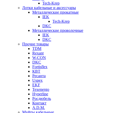
Tech-Krep
Лотки кабельные и аксессуары
Металлические прокатные
IEK
Tech-Krep
DKC
Металлические проволочные
IEK
DKC
Прочие товары
TDM
Rexant
W-CON
DKC
Fortisflex
КВТ
Ресанта
Uspex
EKF
Texenergo
Hyperline
Росдюбель
Контакт
A.D.M.
Муфты кабельные