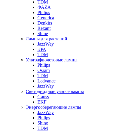
TDM
ФАZА
Philips
Generica
Denkirs
Rexant
Shine
Лампы для растений
JazzWay
ЭРА
TDM
Ультрафиолетовые лампы
Philips
Osram
TDM
Ledvance
JazzWay
Светодиодные умные лампы
Gauss
EKF
Энергосберегающие лампы
JazzWay
Philips
Shine
TDM