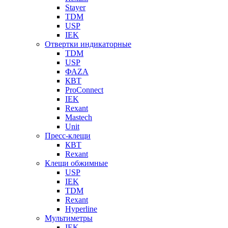
Stayer
TDM
USP
IEK
Отвертки индикаторные
TDM
USP
ФАZА
КВТ
ProConnect
IEK
Rexant
Mastech
Unit
Пресс-клещи
КВТ
Rexant
Клещи обжимные
USP
IEK
TDM
Rexant
Hyperline
Мультиметры
IEK