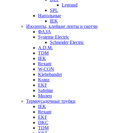
Legrand
SPL
Напольные
IEK
Изоленты, клейкие ленты и скотчи
ФАЗА
Systeme Electric
Schneider Electric
A.D.M.
TDM
IEK
Rexant
W-CON
Klebebander
Kranz
EKF
Safeline
Милен
Термоусадочные трубки
IEK
Rexant
EKF
DKC
TDM