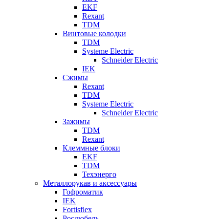
EKF
Rexant
TDM
Винтовые колодки
TDM
Systeme Electric
Schneider Electric
IEK
Сжимы
Rexant
TDM
Systeme Electric
Schneider Electric
Зажимы
TDM
Rexant
Клеммные блоки
EKF
TDM
Техэнерго
Металлорукав и аксессуары
Гофроматик
IEK
Fortisflex
Росдюбель