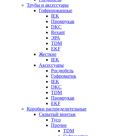
Трубы и аксессуары
Гофрированные
IEK
Промрукав
DKC
Rexant
ЭРА
TDM
EKF
Жесткие
IEK
Аксессуары
Росдюбель
Гофроматик
IEK
DKC
TDM
Промрукав
EKF
Коробки распределительные
Скрытый монтаж
Tyco
Прочие
TDM