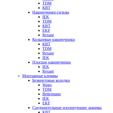
TDM
КВТ
Наконечники-гильзы
IEK
TDM
КВТ
EKF
Rexant
Кольцевые наконечники
КВТ
TDM
Rexant
IEK
Плоские наконечники
IEK
Rexant
Монтажные клеммы
Безвинтовые колодки
Wago
TDM
Bettermann
IEK
EKF
Соединительные изолирующие зажимы
КВТ