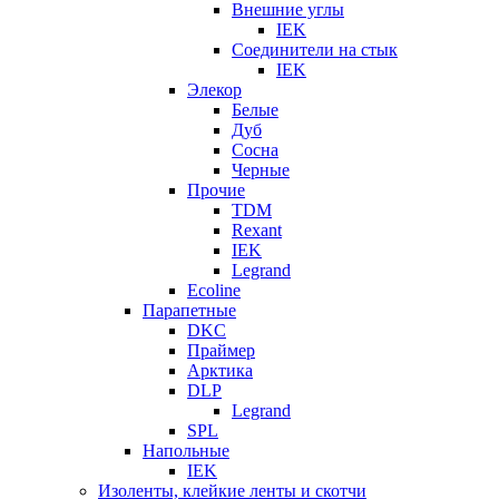
Внешние углы
IEK
Соединители на стык
IEK
Элекор
Белые
Дуб
Сосна
Черные
Прочие
TDM
Rexant
IEK
Legrand
Ecoline
Парапетные
DKC
Праймер
Арктика
DLP
Legrand
SPL
Напольные
IEK
Изоленты, клейкие ленты и скотчи