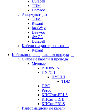
Duracell
TDM
Daewoo
Аккумуляторы
TDM
Rexant
JazzWay
Daewoo
ФАZА
Duracell
Кабели и адаптеры питания
Rexant
Кабельно-проводниковая продукция
Силовые кабели и провода
Медные
ВВГнг-LS
ПУГСП
ПУГНП
TDM
ПВС
Ретро
КПСЭнг-FRLS
КПСнг-FRHF
КПСнг-FRLS
Информационные кабели