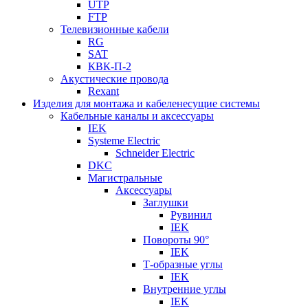
UTP
FTP
Телевизионные кабели
RG
SAT
КВК-П-2
Акустические провода
Rexant
Изделия для монтажа и кабеленесущие системы
Кабельные каналы и аксессуары
IEK
Systeme Electric
Schneider Electric
DKC
Магистральные
Аксессуары
Заглушки
Рувинил
IEK
Повороты 90°
IEK
Т-образные углы
IEK
Внутренние углы
IEK