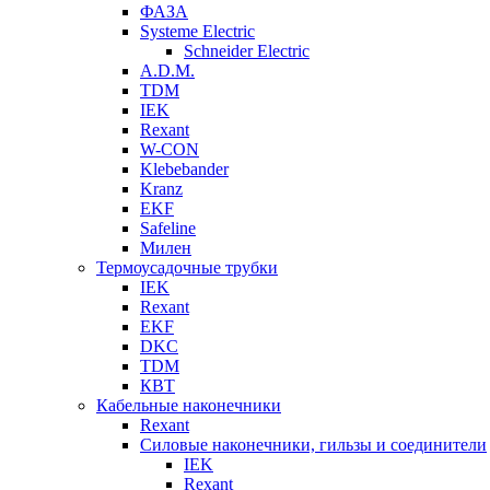
ФАЗА
Systeme Electric
Schneider Electric
A.D.M.
TDM
IEK
Rexant
W-CON
Klebebander
Kranz
EKF
Safeline
Милен
Термоусадочные трубки
IEK
Rexant
EKF
DKC
TDM
КВТ
Кабельные наконечники
Rexant
Силовые наконечники, гильзы и соединители
IEK
Rexant