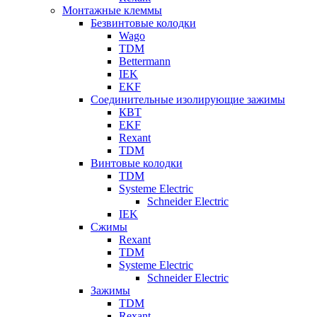
Монтажные клеммы
Безвинтовые колодки
Wago
TDM
Bettermann
IEK
EKF
Соединительные изолирующие зажимы
КВТ
EKF
Rexant
TDM
Винтовые колодки
TDM
Systeme Electric
Schneider Electric
IEK
Сжимы
Rexant
TDM
Systeme Electric
Schneider Electric
Зажимы
TDM
Rexant