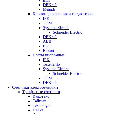
EKF
DEKraft
Meandr
Кнопки управления и индикаторы
IEK
TDM
Systeme Electric
Schneider Electric
DEKraft
ABB
EKF
Rexant
Посты кнопочные
IEK
Texenergo
Systeme Electric
Schneider Electric
TDM
DEKraft
Счетчики электроэнергии
Трехфазные счетчики
Инкотекс
Тайпит
Texenergo
НЕВА