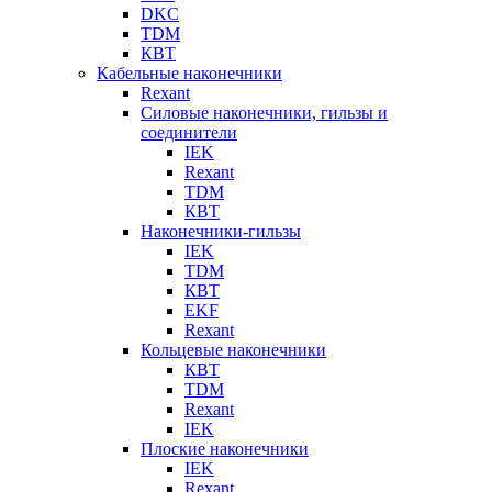
DKC
TDM
КВТ
Кабельные наконечники
Rexant
Силовые наконечники, гильзы и
соединители
IEK
Rexant
TDM
КВТ
Наконечники-гильзы
IEK
TDM
КВТ
EKF
Rexant
Кольцевые наконечники
КВТ
TDM
Rexant
IEK
Плоские наконечники
IEK
Rexant