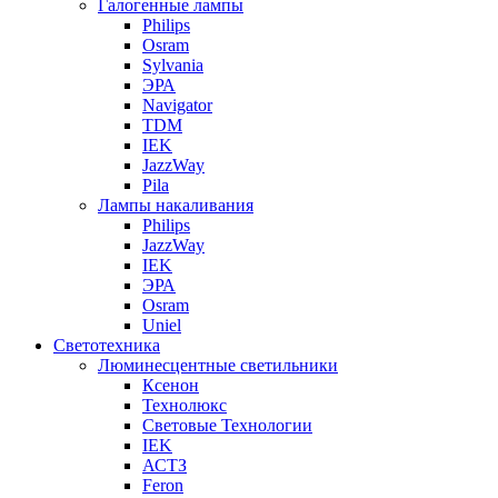
Галогенные лампы
Philips
Osram
Sylvania
ЭРА
Navigator
TDM
IEK
JazzWay
Pila
Лампы накаливания
Philips
JazzWay
IEK
ЭРА
Osram
Uniel
Светотехника
Люминесцентные светильники
Ксенон
Технолюкс
Световые Технологии
IEK
АСТЗ
Feron