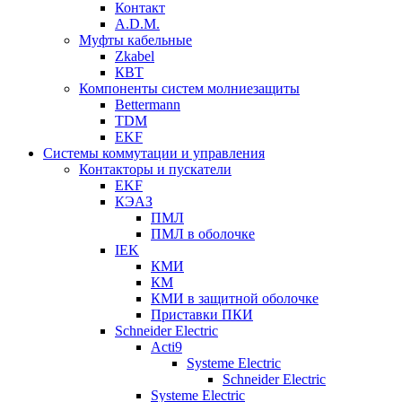
Контакт
A.D.M.
Муфты кабельные
Zkabel
КВТ
Компоненты систем молниезащиты
Bettermann
TDM
EKF
Системы коммутации и управления
Контакторы и пускатели
EKF
КЭАЗ
ПМЛ
ПМЛ в оболочке
IEK
КМИ
КМ
КМИ в защитной оболочке
Приставки ПКИ
Schneider Electric
Acti9
Systeme Electric
Schneider Electric
Systeme Electric