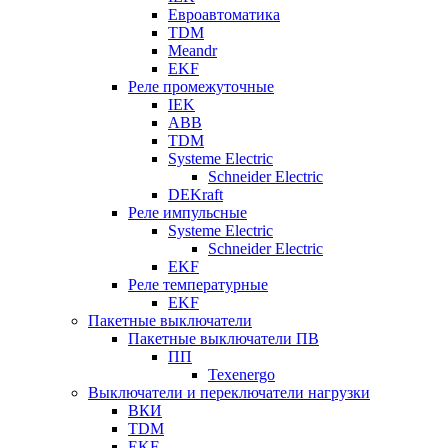
Евроавтоматика
TDM
Meandr
EKF
Реле промежуточные
IEK
ABB
TDM
Systeme Electric
Schneider Electric
DEKraft
Реле импульсные
Systeme Electric
Schneider Electric
EKF
Реле температурные
EKF
Пакетные выключатели
Пакетные выключатели ПВ
ПП
Texenergo
Выключатели и переключатели нагрузки
ВКИ
TDM
EKF