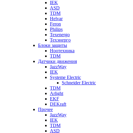
IEK
ASD
TDM
Helvar
Feron
Philips
Texenergo
Техэнерго
Блоки защиты
Ноотехника
TDM
Датчики движения
JazzWay
IEK
Systeme Electric
Schneider Electric
TDM
Arlight
EKF
DEKraft
Прочее
JazzWay
IEK
TDM
ASD