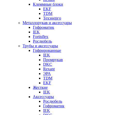
Клеммные блоки
EKF
TDM
Техэнерго
Металлорукав и аксессуары
Гофроматик
IEK
Fortisflex
Росдюбель
Трубы и аксессуары
Гофрированные
IEK
Промрукав
DKC
Rexant
ЭРА
TDM
EKF
Жесткие
IEK
Аксессуары
Росдюбель
Гофроматик
IEK