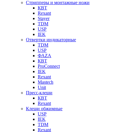
Стрипперы и монтажные ножи
КВТ
Rexant
Stayer
TDM
USP
IEK
Отвертки индикаторные
TDM
USP
ФАZА
КВТ
ProConnect
IEK
Rexant
Mastech
Unit
Пресс-клещи
КВТ
Rexant
Клещи обжимные
USP
IEK
TDM
Rexant