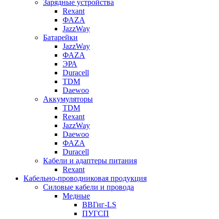
Зарядные устройства
Rexant
ФАZА
JazzWay
Батарейки
JazzWay
ФАZА
ЭРА
Duracell
TDM
Daewoo
Аккумуляторы
TDM
Rexant
JazzWay
Daewoo
ФАZА
Duracell
Кабели и адаптеры питания
Rexant
Кабельно-проводниковая продукция
Силовые кабели и провода
Медные
ВВГнг-LS
ПУГСП