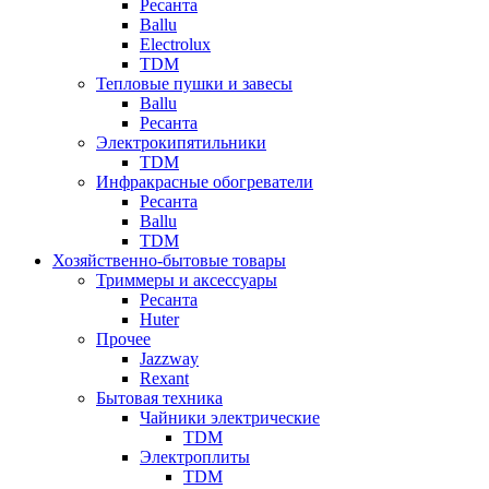
Ресанта
Ballu
Electrolux
TDM
Тепловые пушки и завесы
Ballu
Ресанта
Электрокипятильники
TDM
Инфракрасные обогреватели
Ресанта
Ballu
TDM
Хозяйственно-бытовые товары
Триммеры и аксессуары
Ресанта
Huter
Прочее
Jazzway
Rexant
Бытовая техника
Чайники электрические
TDM
Электроплиты
TDM