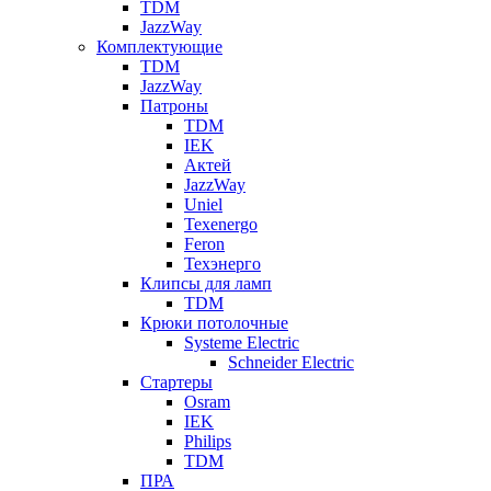
TDM
JazzWay
Комплектующие
TDM
JazzWay
Патроны
TDM
IEK
Актей
JazzWay
Uniel
Texenergo
Feron
Техэнерго
Клипсы для ламп
TDM
Крюки потолочные
Systeme Electric
Schneider Electric
Стартеры
Osram
IEK
Philips
TDM
ПРА