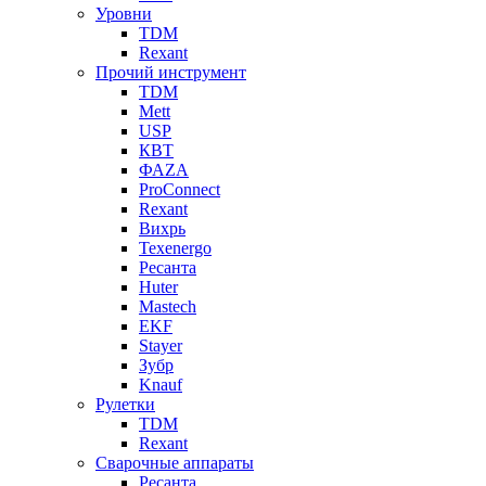
Уровни
TDM
Rexant
Прочий инструмент
TDM
Mett
USP
КВТ
ФАZА
ProConnect
Rexant
Вихрь
Texenergo
Ресанта
Huter
Mastech
EKF
Stayer
Зубр
Knauf
Рулетки
TDM
Rexant
Сварочные аппараты
Ресанта