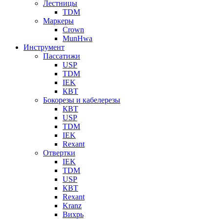
Лестницы
TDM
Маркеры
Crown
MunHwa
Инструмент
Пассатижи
USP
TDM
IEK
КВТ
Бокорезы и кабелерезы
КВТ
USP
TDM
IEK
Rexant
Отвертки
IEK
TDM
USP
КВТ
Rexant
Kranz
Вихрь