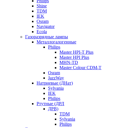
Philips
Shine
TDM
IEK
Osram
Navigator
Ecola
Газоразрядные лампы
Металлогалогенные
Philips
Master HPI-T Plus
Master HPI Plus
MHN-TD
Master Colour CDM-T
Osram
JazzWay
Натриевые (ДНат)
Sylvania
IEK
Philips
Ртутные (ДРЛ
ДРВ)
TDM
Sylvania
Philips