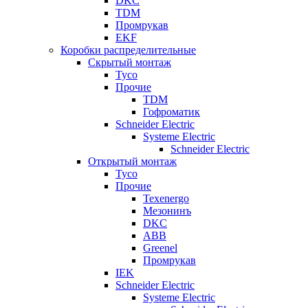
DKC
TDM
Промрукав
EKF
Коробки распределительные
Скрытый монтаж
Tyco
Прочие
TDM
Гофроматик
Schneider Electric
Systeme Electric
Schneider Electric
Открытый монтаж
Tyco
Прочие
Texenergo
Мезонинъ
DKC
ABB
Greenel
Промрукав
IEK
Schneider Electric
Systeme Electric