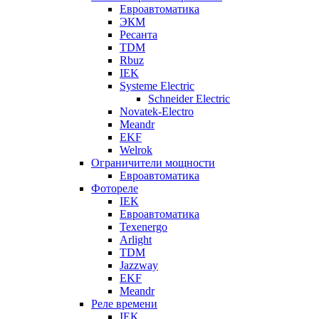
Евроавтоматика
ЭКМ
Ресанта
TDM
Rbuz
IEK
Systeme Electric
Schneider Electric
Novatek-Electro
Meandr
EKF
Welrok
Ограничители мощности
Евроавтоматика
Фотореле
IEK
Евроавтоматика
Texenergo
Arlight
TDM
Jazzway
EKF
Meandr
Реле времени
IEK