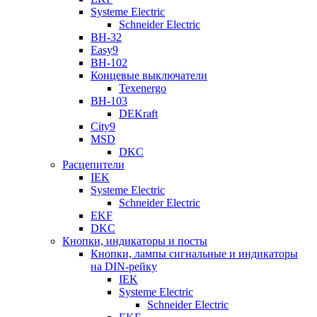
Systeme Electric
Schneider Electric
ВН-32
Easy9
ВН-102
Концевые выключатели
Texenergo
ВН-103
DEKraft
City9
MSD
DKC
Расцепители
IEK
Systeme Electric
Schneider Electric
EKF
DKC
Кнопки, индикаторы и посты
Кнопки, лампы сигнальные и индикаторы
на DIN-рейку
IEK
Systeme Electric
Schneider Electric