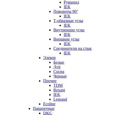
Рувинил
IEK
Повороты 90°
IEK
Т-образные углы
IEK
Внутренние углы
IEK
Внешние углы
IEK
Соединители на стык
IEK
Элекор
Белые
Дуб
Сосна
Черные
Прочие
TDM
Rexant
IEK
Legrand
Ecoline
Парапетные
DKC