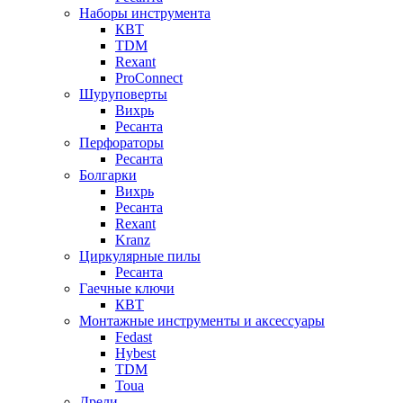
Наборы инструмента
КВТ
TDM
Rexant
ProConnect
Шуруповерты
Вихрь
Ресанта
Перфораторы
Ресанта
Болгарки
Вихрь
Ресанта
Rexant
Kranz
Циркулярные пилы
Ресанта
Гаечные ключи
КВТ
Монтажные инструменты и аксессуары
Fedast
Hybest
TDM
Toua
Дрели