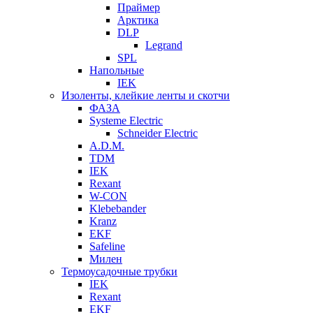
Праймер
Арктика
DLP
Legrand
SPL
Напольные
IEK
Изоленты, клейкие ленты и скотчи
ФАЗА
Systeme Electric
Schneider Electric
A.D.M.
TDM
IEK
Rexant
W-CON
Klebebander
Kranz
EKF
Safeline
Милен
Термоусадочные трубки
IEK
Rexant
EKF