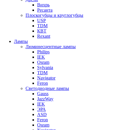
Вихрь
Ресанта
Плоскогубцы и круглогубцы
USP
TDM
КВТ
Rexant
Лампы
Люминесцентные лампы
Philips
IEK
Osram
Sylvania
TDM
Navigator
Feron
Светодиодные лампы
Gauss
JazzWay
IEK
ЭРА
ASD
Feron
Osram