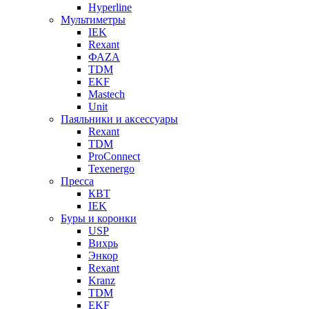
Hyperline
Мультиметры
IEK
Rexant
ФАZА
TDM
EKF
Mastech
Unit
Паяльники и аксессуары
Rexant
TDM
ProConnect
Texenergo
Пресса
КВТ
IEK
Буры и коронки
USP
Вихрь
Энкор
Rexant
Kranz
TDM
EKF