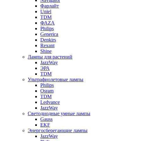
Navigator
Фарлайт
Uniel
TDM
ФАZА
Philips
Generica
Denkirs
Rexant
Shine
Лампы для растений
JazzWay
ЭРА
TDM
Ультрафиолетовые лампы
Philips
Osram
TDM
Ledvance
JazzWay
Светодиодные умные лампы
Gauss
EKF
Энергосберегающие лампы
JazzWay