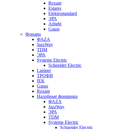
Rexant
Estares
Elektrostandard
ЭРА
Arlight
Gauss
Фонари
ФАZА
JazzWay
TDM
ЭРА
Systeme Electric
Schneider Electric
Lamper
ТРОФИ
IEK
Gauss
Rexant
Налобные фонарики
ФАZА
JazzWay
ЭРА
TDM
Systeme Electric
Schneider Electric