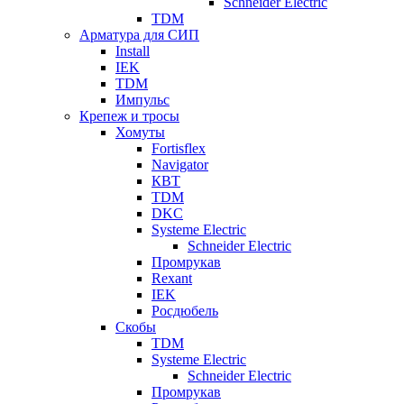
Schneider Electric
TDM
Арматура для СИП
Install
IEK
TDM
Импульс
Крепеж и тросы
Хомуты
Fortisflex
Navigator
КВТ
TDM
DKC
Systeme Electric
Schneider Electric
Промрукав
Rexant
IEK
Росдюбель
Скобы
TDM
Systeme Electric
Schneider Electric
Промрукав