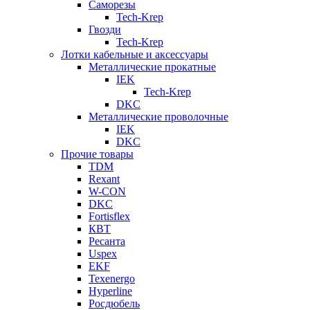
Саморезы
Tech-Krep
Гвозди
Tech-Krep
Лотки кабельные и аксессуары
Металлические прокатные
IEK
Tech-Krep
DKC
Металлические проволочные
IEK
DKC
Прочие товары
TDM
Rexant
W-CON
DKC
Fortisflex
КВТ
Ресанта
Uspex
EKF
Texenergo
Hyperline
Росдюбель