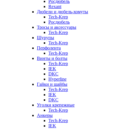
Росдюбель
Rexant
Дюбели и дюбель-хомуты
Tech-Krep
Росдюбель
Тросы и аксессуары
Tech-Krep
Шурупы
Tech-Krep
Перфолента
Tech-Krep
Винты и болты
Tech-Krep
IEK
DKC
Hyperline
Гайки и шайбы
Tech-Krep
IEK
DKC
Уголки крепежные
Tech-Krep
Анкеры
Tech-Krep
IEK