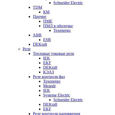
Schneider Electric
TDM
КМ
Прочие
ПМЕ
ПМЛ в оболочке
Texenergo
ABB
ESB
DEKraft
Реле
Тепловые токовые реле
IEK
EKF
DEKraft
КЭАЗ
Реле контроля фаз
Texenergo
Meandr
IEK
Systeme Electric
Schneider Electric
DEKraft
EKF
Реле контроля напряжения