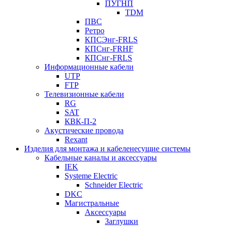
ПУГНП
TDM
ПВС
Ретро
КПСЭнг-FRLS
КПСнг-FRHF
КПСнг-FRLS
Информационные кабели
UTP
FTP
Телевизионные кабели
RG
SAT
КВК-П-2
Акустические провода
Rexant
Изделия для монтажа и кабеленесущие системы
Кабельные каналы и аксессуары
IEK
Systeme Electric
Schneider Electric
DKC
Магистральные
Аксессуары
Заглушки