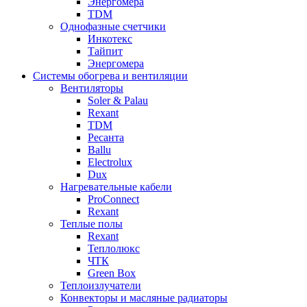
Энергомера
TDM
Однофазные счетчики
Инкотекс
Тайпит
Энергомера
Системы обогрева и вентиляции
Вентиляторы
Soler & Palau
Rexant
TDM
Ресанта
Ballu
Electrolux
Dux
Нагревательные кабели
ProConnect
Rexant
Теплые полы
Rexant
Теплолюкс
ЧТК
Green Box
Теплоизлучатели
Конвекторы и масляные радиаторы