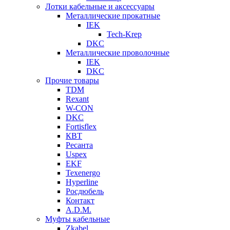
Лотки кабельные и аксессуары
Металлические прокатные
IEK
Tech-Krep
DKC
Металлические проволочные
IEK
DKC
Прочие товары
TDM
Rexant
W-CON
DKC
Fortisflex
КВТ
Ресанта
Uspex
EKF
Texenergo
Hyperline
Росдюбель
Контакт
A.D.M.
Муфты кабельные
Zkabel