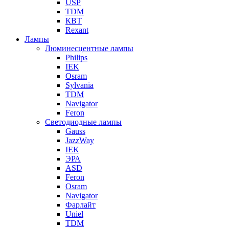
USP
TDM
КВТ
Rexant
Лампы
Люминесцентные лампы
Philips
IEK
Osram
Sylvania
TDM
Navigator
Feron
Светодиодные лампы
Gauss
JazzWay
IEK
ЭРА
ASD
Feron
Osram
Navigator
Фарлайт
Uniel
TDM