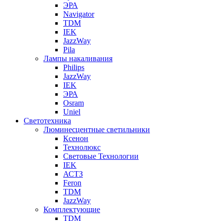
ЭРА
Navigator
TDM
IEK
JazzWay
Pila
Лампы накаливания
Philips
JazzWay
IEK
ЭРА
Osram
Uniel
Светотехника
Люминесцентные светильники
Ксенон
Технолюкс
Световые Технологии
IEK
АСТЗ
Feron
TDM
JazzWay
Комплектующие
TDM