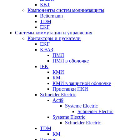
КВТ
Компоненты систем молниезащиты
Bettermann
TDM
EKF
Системы коммутации и управления
Контакторы и пускатели
EKF
КЭАЗ
ПМЛ
ПМЛ в оболочке
IEK
КМИ
КМ
КМИ в защитной оболочке
Приставки ПКИ
Schneider Electric
Acti9
Systeme Electric
Schneider Electric
Systeme Electric
Schneider Electric
TDM
КМ
Прочие