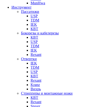
MunHwa
Инструмент
Пассатижи
USP
TDM
IEK
КВТ
Бокорезы и кабелерезы
КВТ
USP
TDM
IEK
Rexant
Отвертки
IEK
TDM
USP
КВТ
Rexant
Kranz
Вихрь
Стрипперы и монтажные ножи
КВТ
Rexant
Stayer