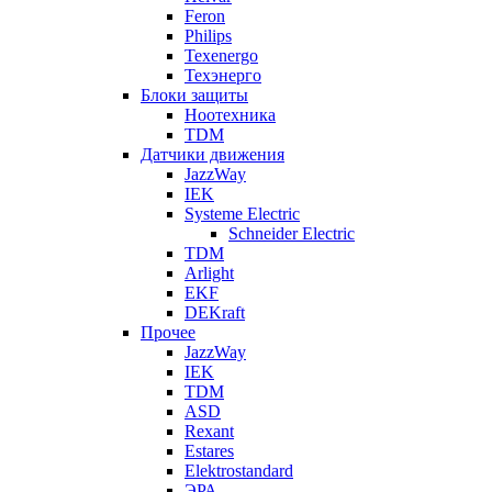
Feron
Philips
Texenergo
Техэнерго
Блоки защиты
Ноотехника
TDM
Датчики движения
JazzWay
IEK
Systeme Electric
Schneider Electric
TDM
Arlight
EKF
DEKraft
Прочее
JazzWay
IEK
TDM
ASD
Rexant
Estares
Elektrostandard
ЭРА