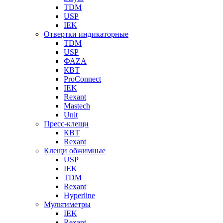
TDM
USP
IEK
Отвертки индикаторные
TDM
USP
ФАZА
КВТ
ProConnect
IEK
Rexant
Mastech
Unit
Пресс-клещи
КВТ
Rexant
Клещи обжимные
USP
IEK
TDM
Rexant
Hyperline
Мультиметры
IEK
Rexant