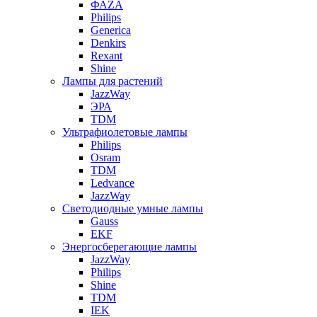
ФАZА
Philips
Generica
Denkirs
Rexant
Shine
Лампы для растений
JazzWay
ЭРА
TDM
Ультрафиолетовые лампы
Philips
Osram
TDM
Ledvance
JazzWay
Светодиодные умные лампы
Gauss
EKF
Энергосберегающие лампы
JazzWay
Philips
Shine
TDM
IEK