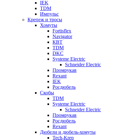
IEK
TDM
Импульс
Крепеж и тросы
Хомуты
Fortisflex
Navigator
КВТ
TDM
DKC
Systeme Electric
Schneider Electric
Промрукав
Rexant
IEK
Росдюбель
Скобы
TDM
Systeme Electric
Schneider Electric
Промрукав
Росдюбель
Rexant
Дюбели и дюбель-хомуты
Tech-Krep