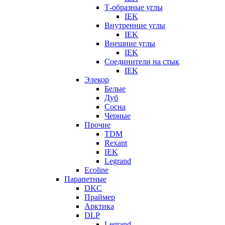
Т-образные углы
IEK
Внутренние углы
IEK
Внешние углы
IEK
Соединители на стык
IEK
Элекор
Белые
Дуб
Сосна
Черные
Прочие
TDM
Rexant
IEK
Legrand
Ecoline
Парапетные
DKC
Праймер
Арктика
DLP
Legrand