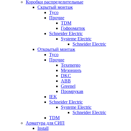
Коробки распределительные
Скрытый монтаж
Tyco
Прочие
TDM
Гофроматик
Schneider Electric
Systeme Electric
Schneider Electric
Открытый монтаж
Tyco
Прочие
Texenergo
Мезонинъ
DKC
ABB
Greenel
Промрукав
IEK
Schneider Electric
Systeme Electric
Schneider Electric
TDM
Арматура для СИП
Install