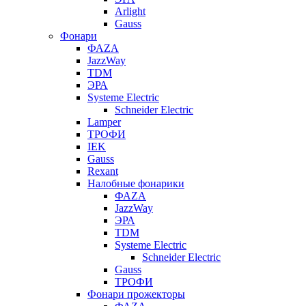
Arlight
Gauss
Фонари
ФАZА
JazzWay
TDM
ЭРА
Systeme Electric
Schneider Electric
Lamper
ТРОФИ
IEK
Gauss
Rexant
Налобные фонарики
ФАZА
JazzWay
ЭРА
TDM
Systeme Electric
Schneider Electric
Gauss
ТРОФИ
Фонари прожекторы