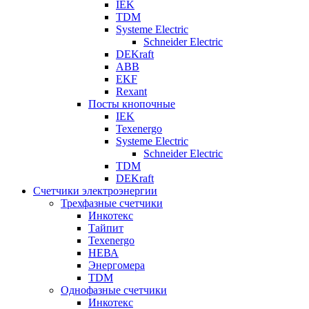
IEK
TDM
Systeme Electric
Schneider Electric
DEKraft
ABB
EKF
Rexant
Посты кнопочные
IEK
Texenergo
Systeme Electric
Schneider Electric
TDM
DEKraft
Счетчики электроэнергии
Трехфазные счетчики
Инкотекс
Тайпит
Texenergo
НЕВА
Энергомера
TDM
Однофазные счетчики
Инкотекс