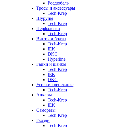
Росдюбель
Тросы и аксессуары
Tech-Krep
Шурупы
Tech-Krep
Перфолента
Tech-Krep
Винты и болты
Tech-Krep
IEK
DKC
Hyperline
Гайки и шайбы
Tech-Krep
IEK
DKC
Уголки крепежные
Tech-Krep
Анкеры
Tech-Krep
IEK
Саморезы
Tech-Krep
Гвозди
Tech-Krep