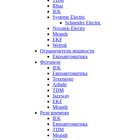
TDM
Rbuz
IEK
Systeme Electric
Schneider Electric
Novatek-Electro
Meandr
EKF
Welrok
Ограничители мощности
Евроавтоматика
Фотореле
IEK
Евроавтоматика
Texenergo
Arlight
TDM
Jazzway
EKF
Meandr
Реле времени
IEK
Евроавтоматика
TDM
Meandr