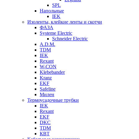
SPL
Напольные
IEK
Изоленты, клейкие ленты и скотчи
ФАЗА
Systeme Electric
Schneider Electric
A.D.M.
TDM
IEK
Rexant
W-CON
Klebebander
Kranz
EKF
Safeline
Милен
Термоусадочные трубки
IEK
Rexant
EKF
DKC
TDM
КВТ