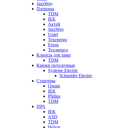
JazzWay
Патроны
TDM
IEK
Актей
JazzWay
Uniel
Texenergo
Feron
Техэнерго
Клипсы для ламп
TDM
Крюки потолочные
Systeme Electric
Schneider Electric
Стартеры
Osram
IEK
Philips
TDM
ПРА
IEK
ASD
TDM
Helvar