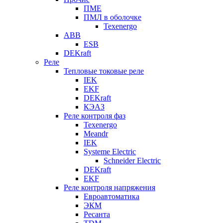
ПМЕ
ПМЛ в оболочке
Texenergo
ABB
ESB
DEKraft
Реле
Тепловые токовые реле
IEK
EKF
DEKraft
КЭАЗ
Реле контроля фаз
Texenergo
Meandr
IEK
Systeme Electric
Schneider Electric
DEKraft
EKF
Реле контроля напряжения
Евроавтоматика
ЭКМ
Ресанта