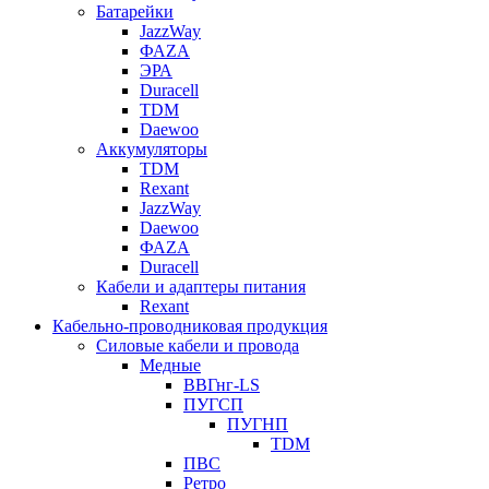
Батарейки
JazzWay
ФАZА
ЭРА
Duracell
TDM
Daewoo
Аккумуляторы
TDM
Rexant
JazzWay
Daewoo
ФАZА
Duracell
Кабели и адаптеры питания
Rexant
Кабельно-проводниковая продукция
Силовые кабели и провода
Медные
ВВГнг-LS
ПУГСП
ПУГНП
TDM
ПВС
Ретро