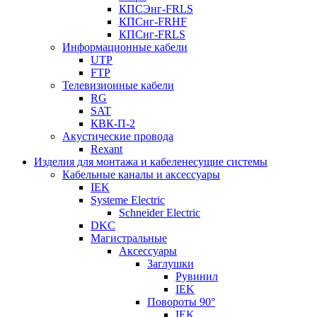
КПСЭнг-FRLS
КПСнг-FRHF
КПСнг-FRLS
Информационные кабели
UTP
FTP
Телевизионные кабели
RG
SAT
КВК-П-2
Акустические провода
Rexant
Изделия для монтажа и кабеленесущие системы
Кабельные каналы и аксессуары
IEK
Systeme Electric
Schneider Electric
DKC
Магистральные
Аксессуары
Заглушки
Рувинил
IEK
Повороты 90°
IEK