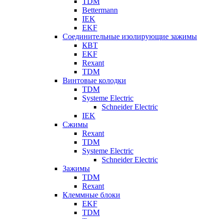
TDM
Bettermann
IEK
EKF
Соединительные изолирующие зажимы
КВТ
EKF
Rexant
TDM
Винтовые колодки
TDM
Systeme Electric
Schneider Electric
IEK
Сжимы
Rexant
TDM
Systeme Electric
Schneider Electric
Зажимы
TDM
Rexant
Клеммные блоки
EKF
TDM