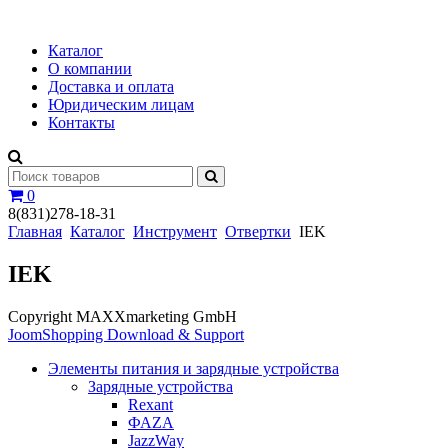
Каталог
О компании
Доставка и оплата
Юридическим лицам
Контакты
0
8(831)278-18-31
Главная
Каталог
Инструмент
Отвертки
IEK
IEK
Copyright MAXXmarketing GmbH
JoomShopping Download & Support
Элементы питания и зарядные устройства
Зарядные устройства
Rexant
ФАZА
JazzWay