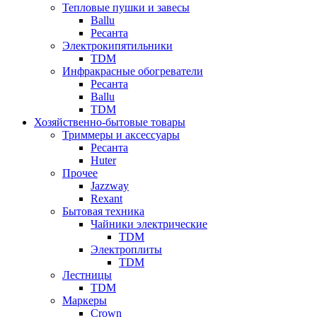
Тепловые пушки и завесы
Ballu
Ресанта
Электрокипятильники
TDM
Инфракрасные обогреватели
Ресанта
Ballu
TDM
Хозяйственно-бытовые товары
Триммеры и аксессуары
Ресанта
Huter
Прочее
Jazzway
Rexant
Бытовая техника
Чайники электрические
TDM
Электроплиты
TDM
Лестницы
TDM
Маркеры
Crown