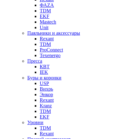
ФАZА
TDM
EKF
Mastech
Unit
Паяльники и аксессуары
Rexant
TDM
ProConnect
Texenergo
Пресса
КВТ
IEK
Буры и коронки
USP
Вихрь
Энкор
Rexant
Kranz
TDM
EKF
Уровни
TDM
Rexant