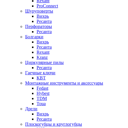
Rexant
ProConnect
Шуруповерты
Вихрь
Ресанта
Перфораторы
Ресанта
Болгарки
Вихрь
Ресанта
Rexant
Kranz
Циркулярные пилы
Ресанта
Гаечные ключи
КВТ
Монтажные инструменты и аксессуары
Fedast
Hybest
TDM
Toua
Дрели
Вихрь
Ресанта
Плоскогубцы и круглогубцы