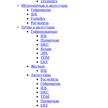
Техэнерго
Металлорукав и аксессуары
Гофроматик
IEK
Fortisflex
Росдюбель
Трубы и аксессуары
Гофрированные
IEK
Промрукав
DKC
Rexant
ЭРА
TDM
EKF
Жесткие
IEK
Аксессуары
Росдюбель
Гофроматик
IEK
DKC
TDM
Промрукав
EKF