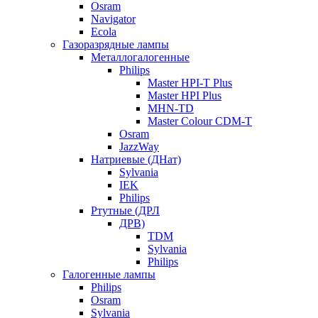
Osram
Navigator
Ecola
Газоразрядные лампы
Металлогалогенные
Philips
Master HPI-T Plus
Master HPI Plus
MHN-TD
Master Colour CDM-T
Osram
JazzWay
Натриевые (ДНат)
Sylvania
IEK
Philips
Ртутные (ДРЛ
ДРВ)
TDM
Sylvania
Philips
Галогенные лампы
Philips
Osram
Sylvania