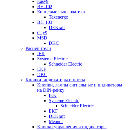
Easy9
ВН-102
Концевые выключатели
Texenergo
ВН-103
DEKraft
City9
MSD
DKC
Расцепители
IEK
Systeme Electric
Schneider Electric
EKF
DKC
Кнопки, индикаторы и посты
Кнопки, лампы сигнальные и индикаторы
на DIN-рейку
IEK
Systeme Electric
Schneider Electric
EKF
DEKraft
Meandr
Кнопки управления и индикаторы