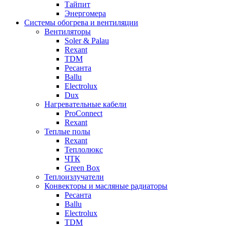
Тайпит
Энергомера
Системы обогрева и вентиляции
Вентиляторы
Soler & Palau
Rexant
TDM
Ресанта
Ballu
Electrolux
Dux
Нагревательные кабели
ProConnect
Rexant
Теплые полы
Rexant
Теплолюкс
ЧТК
Green Box
Теплоизлучатели
Конвекторы и масляные радиаторы
Ресанта
Ballu
Electrolux
TDM