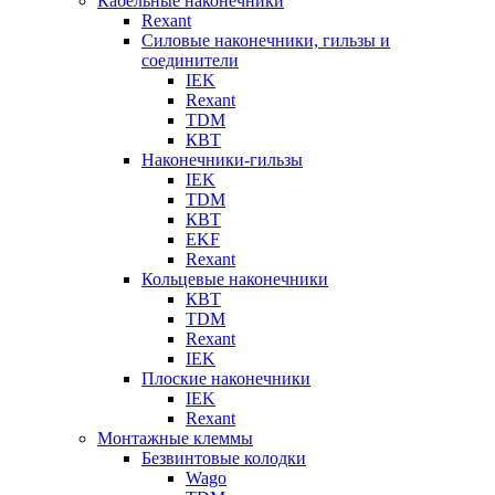
Кабельные наконечники
Rexant
Силовые наконечники, гильзы и
соединители
IEK
Rexant
TDM
КВТ
Наконечники-гильзы
IEK
TDM
КВТ
EKF
Rexant
Кольцевые наконечники
КВТ
TDM
Rexant
IEK
Плоские наконечники
IEK
Rexant
Монтажные клеммы
Безвинтовые колодки
Wago