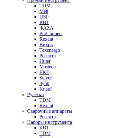
Прочий инструмент
TDM
Mett
USP
КВТ
ФАZА
ProConnect
Rexant
Вихрь
Texenergo
Ресанта
Huter
Mastech
EKF
Stayer
Зубр
Knauf
Рулетки
TDM
Rexant
Сварочные аппараты
Ресанта
Наборы инструмента
КВТ
TDM