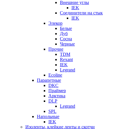
Внешние углы
IEK
Соединители на стык
IEK
Элекор
Белые
Дуб
Сосна
Черные
Прочие
TDM
Rexant
IEK
Legrand
Ecoline
Парапетные
DKC
Праймер
Арктика
DLP
Legrand
SPL
Напольные
IEK
Изоленты, клейкие ленты и скотчи