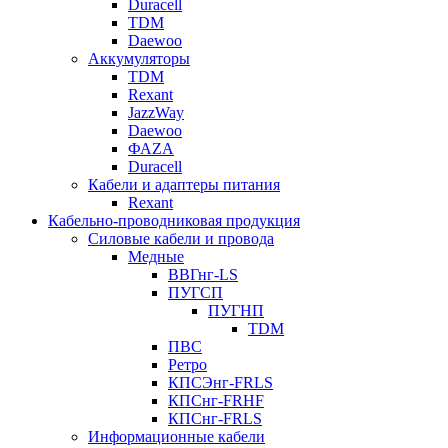
Duracell
TDM
Daewoo
Аккумуляторы
TDM
Rexant
JazzWay
Daewoo
ФАZА
Duracell
Кабели и адаптеры питания
Rexant
Кабельно-проводниковая продукция
Силовые кабели и провода
Медные
ВВГнг-LS
ПУГСП
ПУГНП
TDM
ПВС
Ретро
КПСЭнг-FRLS
КПСнг-FRHF
КПСнг-FRLS
Информационные кабели