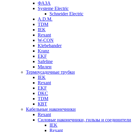
ФАЗА
Systeme Electric
Schneider Electric
A.D.M.
TDM
IEK
Rexant
W-CON
Klebebander
Kranz
EKF
Safeline
Милен
Термоусадочные трубки
IEK
Rexant
EKF
DKC
TDM
КВТ
Кабельные наконечники
Rexant
Силовые наконечники, гильзы и соединители
IEK
Rexant