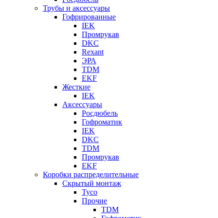
Трубы и аксессуары
Гофрированные
IEK
Промрукав
DKC
Rexant
ЭРА
TDM
EKF
Жесткие
IEK
Аксессуары
Росдюбель
Гофроматик
IEK
DKC
TDM
Промрукав
EKF
Коробки распределительные
Скрытый монтаж
Tyco
Прочие
TDM