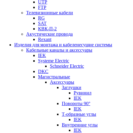
UTP
FTP
Телевизионные кабели
RG
SAT
КВК-П-2
Акустические провода
Rexant
Изделия для монтажа и кабеленесущие системы
Кабельные каналы и аксессуары
IEK
Systeme Electric
Schneider Electric
DKC
Магистральные
Аксессуары
Заглушки
Рувинил
IEK
Повороты 90°
IEK
Т-образные углы
IEK
Внутренние углы
IEK