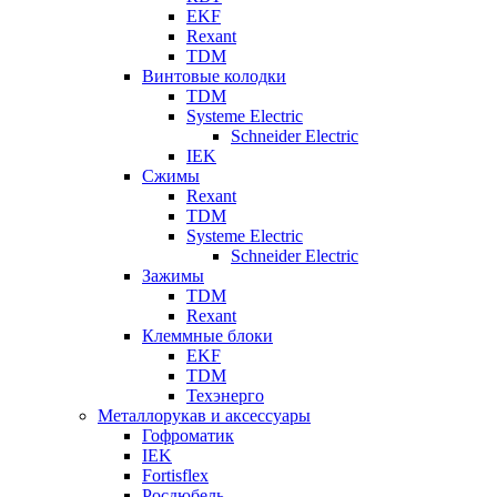
EKF
Rexant
TDM
Винтовые колодки
TDM
Systeme Electric
Schneider Electric
IEK
Сжимы
Rexant
TDM
Systeme Electric
Schneider Electric
Зажимы
TDM
Rexant
Клеммные блоки
EKF
TDM
Техэнерго
Металлорукав и аксессуары
Гофроматик
IEK
Fortisflex
Росдюбель