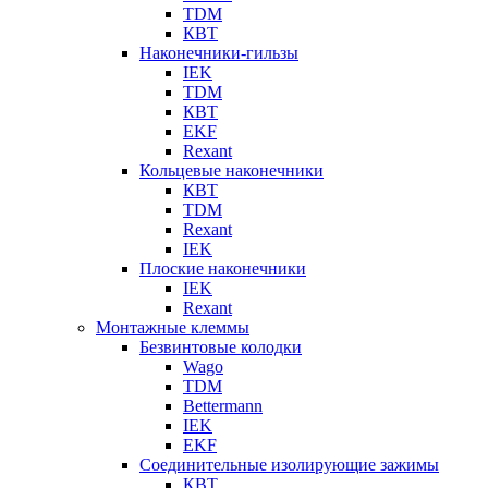
TDM
КВТ
Наконечники-гильзы
IEK
TDM
КВТ
EKF
Rexant
Кольцевые наконечники
КВТ
TDM
Rexant
IEK
Плоские наконечники
IEK
Rexant
Монтажные клеммы
Безвинтовые колодки
Wago
TDM
Bettermann
IEK
EKF
Соединительные изолирующие зажимы
КВТ