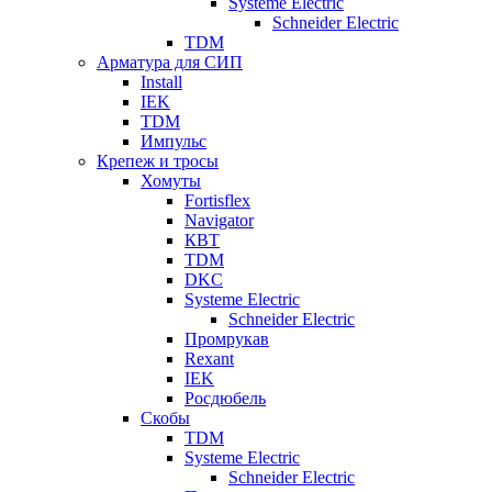
Systeme Electric
Schneider Electric
TDM
Арматура для СИП
Install
IEK
TDM
Импульс
Крепеж и тросы
Хомуты
Fortisflex
Navigator
КВТ
TDM
DKC
Systeme Electric
Schneider Electric
Промрукав
Rexant
IEK
Росдюбель
Скобы
TDM
Systeme Electric
Schneider Electric