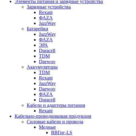
Элементы питания и зарядные устройства
Зарядные устройства
Rexant
ФАZА
JazzWay
Батарейки
JazzWay
ФАZА
ЭРА
Duracell
TDM
Daewoo
Аккумуляторы
TDM
Rexant
JazzWay
Daewoo
ФАZА
Duracell
Кабели и адаптеры питания
Rexant
Кабельно-проводниковая продукция
Силовые кабели и провода
Медные
ВВГнг-LS