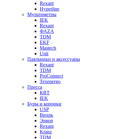
Rexant
Hyperline
Мультиметры
IEK
Rexant
ФАZА
TDM
EKF
Mastech
Unit
Паяльники и аксессуары
Rexant
TDM
ProConnect
Texenergo
Пресса
КВТ
IEK
Буры и коронки
USP
Вихрь
Энкор
Rexant
Kranz
TDM