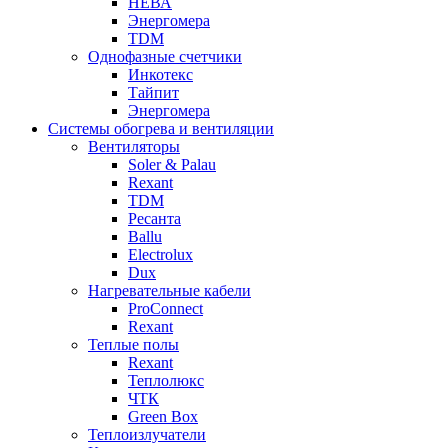
НЕВА
Энергомера
TDM
Однофазные счетчики
Инкотекс
Тайпит
Энергомера
Системы обогрева и вентиляции
Вентиляторы
Soler & Palau
Rexant
TDM
Ресанта
Ballu
Electrolux
Dux
Нагревательные кабели
ProConnect
Rexant
Теплые полы
Rexant
Теплолюкс
ЧТК
Green Box
Теплоизлучатели