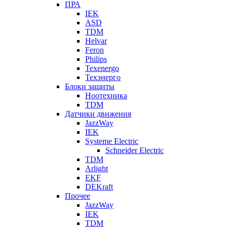
ПРА
IEK
ASD
TDM
Helvar
Feron
Philips
Texenergo
Техэнерго
Блоки защиты
Ноотехника
TDM
Датчики движения
JazzWay
IEK
Systeme Electric
Schneider Electric
TDM
Arlight
EKF
DEKraft
Прочее
JazzWay
IEK
TDM