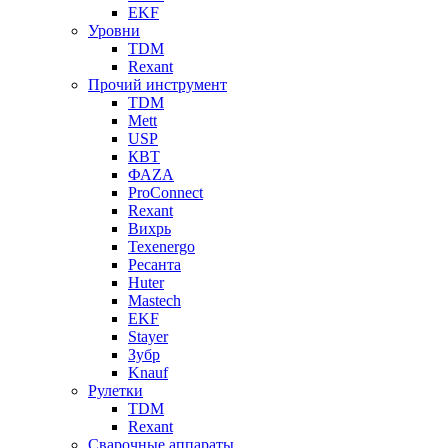
EKF
Уровни
TDM
Rexant
Прочий инструмент
TDM
Mett
USP
КВТ
ФАZА
ProConnect
Rexant
Вихрь
Texenergo
Ресанта
Huter
Mastech
EKF
Stayer
Зубр
Knauf
Рулетки
TDM
Rexant
Сварочные аппараты