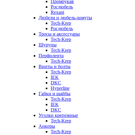
Промрукав
Росдюбель
Rexant
Дюбели и дюбель-хомуты
Tech-Krep
Росдюбель
Тросы и аксессуары
Tech-Krep
Шурупы
Tech-Krep
Перфолента
Tech-Krep
Винты и болты
Tech-Krep
IEK
DKC
Hyperline
Гайки и шайбы
Tech-Krep
IEK
DKC
Уголки крепежные
Tech-Krep
Анкеры
Tech-Krep