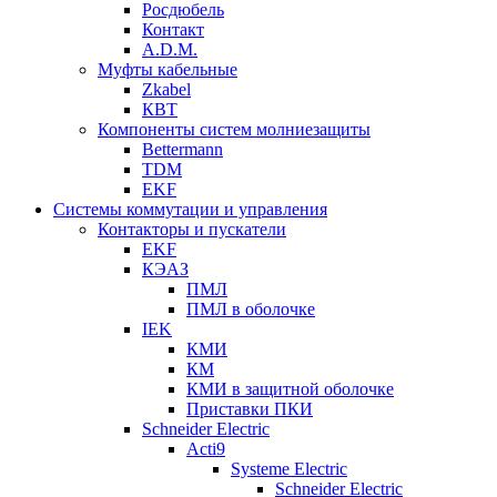
Росдюбель
Контакт
A.D.M.
Муфты кабельные
Zkabel
КВТ
Компоненты систем молниезащиты
Bettermann
TDM
EKF
Системы коммутации и управления
Контакторы и пускатели
EKF
КЭАЗ
ПМЛ
ПМЛ в оболочке
IEK
КМИ
КМ
КМИ в защитной оболочке
Приставки ПКИ
Schneider Electric
Acti9
Systeme Electric
Schneider Electric