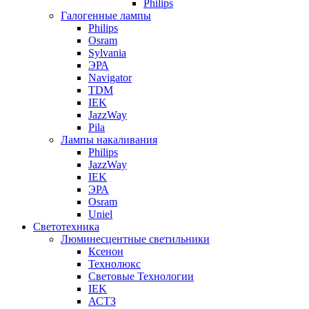
Philips
Галогенные лампы
Philips
Osram
Sylvania
ЭРА
Navigator
TDM
IEK
JazzWay
Pila
Лампы накаливания
Philips
JazzWay
IEK
ЭРА
Osram
Uniel
Светотехника
Люминесцентные светильники
Ксенон
Технолюкс
Световые Технологии
IEK
АСТЗ