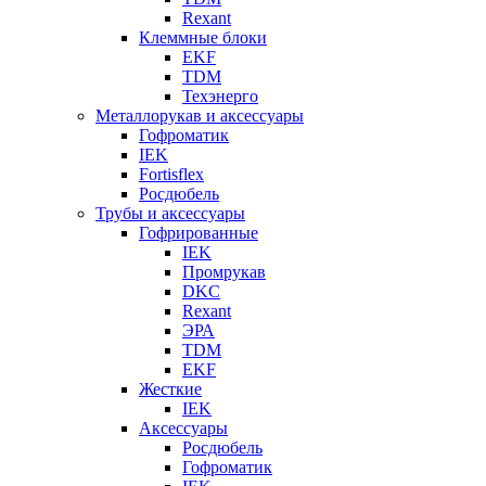
Rexant
Клеммные блоки
EKF
TDM
Техэнерго
Металлорукав и аксессуары
Гофроматик
IEK
Fortisflex
Росдюбель
Трубы и аксессуары
Гофрированные
IEK
Промрукав
DKC
Rexant
ЭРА
TDM
EKF
Жесткие
IEK
Аксессуары
Росдюбель
Гофроматик