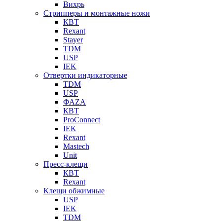
Вихрь
Стрипперы и монтажные ножи
КВТ
Rexant
Stayer
TDM
USP
IEK
Отвертки индикаторные
TDM
USP
ФАZА
КВТ
ProConnect
IEK
Rexant
Mastech
Unit
Пресс-клещи
КВТ
Rexant
Клещи обжимные
USP
IEK
TDM