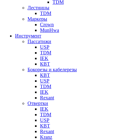
TDM
Лестницы
TDM
Маркеры
Crown
MunHwa
Инструмент
Пассатижи
USP
TDM
IEK
КВТ
Бокорезы и кабелерезы
КВТ
USP
TDM
IEK
Rexant
Отвертки
IEK
TDM
USP
КВТ
Rexant
Kranz