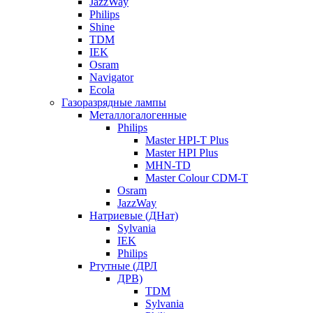
JazzWay
Philips
Shine
TDM
IEK
Osram
Navigator
Ecola
Газоразрядные лампы
Металлогалогенные
Philips
Master HPI-T Plus
Master HPI Plus
MHN-TD
Master Colour CDM-T
Osram
JazzWay
Натриевые (ДНат)
Sylvania
IEK
Philips
Ртутные (ДРЛ
ДРВ)
TDM
Sylvania