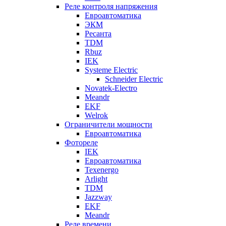
Реле контроля напряжения
Евроавтоматика
ЭКМ
Ресанта
TDM
Rbuz
IEK
Systeme Electric
Schneider Electric
Novatek-Electro
Meandr
EKF
Welrok
Ограничители мощности
Евроавтоматика
Фотореле
IEK
Евроавтоматика
Texenergo
Arlight
TDM
Jazzway
EKF
Meandr
Реле времени