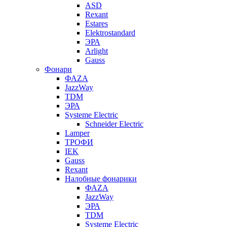
ASD
Rexant
Estares
Elektrostandard
ЭРА
Arlight
Gauss
Фонари
ФАZА
JazzWay
TDM
ЭРА
Systeme Electric
Schneider Electric
Lamper
ТРОФИ
IEK
Gauss
Rexant
Налобные фонарики
ФАZА
JazzWay
ЭРА
TDM
Systeme Electric