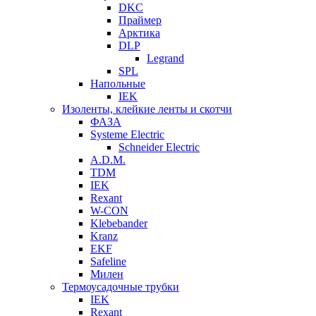
DKC
Праймер
Арктика
DLP
Legrand
SPL
Напольные
IEK
Изоленты, клейкие ленты и скотчи
ФАЗА
Systeme Electric
Schneider Electric
A.D.M.
TDM
IEK
Rexant
W-CON
Klebebander
Kranz
EKF
Safeline
Милен
Термоусадочные трубки
IEK
Rexant