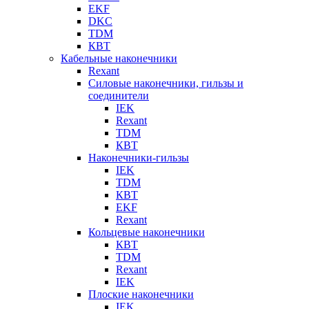
EKF
DKC
TDM
КВТ
Кабельные наконечники
Rexant
Силовые наконечники, гильзы и
соединители
IEK
Rexant
TDM
КВТ
Наконечники-гильзы
IEK
TDM
КВТ
EKF
Rexant
Кольцевые наконечники
КВТ
TDM
Rexant
IEK
Плоские наконечники
IEK