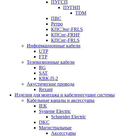
ПУГСП
ПУГНП
TDM
ПВС
Ретро
КПСЭнг-FRLS
КПСнг-FRHF
КПСнг-FRLS
Информационные кабели
UTP
FTP
Телевизионные кабели
RG
SAT
КВК-П-2
Акустические провода
Rexant
Изделия для монтажа и кабеленесущие системы
Кабельные каналы и аксессуары
IEK
Systeme Electric
Schneider Electric
DKC
Магистральные
Аксессуары