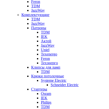
Feron
TDM
JazzWay
Комплектующие
TDM
JazzWay
Патроны
TDM
IEK
Актей
JazzWay
Uniel
Texenergo
Feron
Техэнерго
Клипсы для ламп
TDM
Крюки потолочные
Systeme Electric
Schneider Electric
Стартеры
Osram
IEK
Philips
TDM