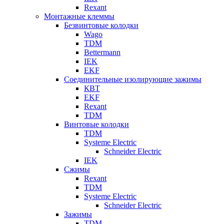
Rexant
Монтажные клеммы
Безвинтовые колодки
Wago
TDM
Bettermann
IEK
EKF
Соединительные изолирующие зажимы
КВТ
EKF
Rexant
TDM
Винтовые колодки
TDM
Systeme Electric
Schneider Electric
IEK
Сжимы
Rexant
TDM
Systeme Electric
Schneider Electric
Зажимы
TDM