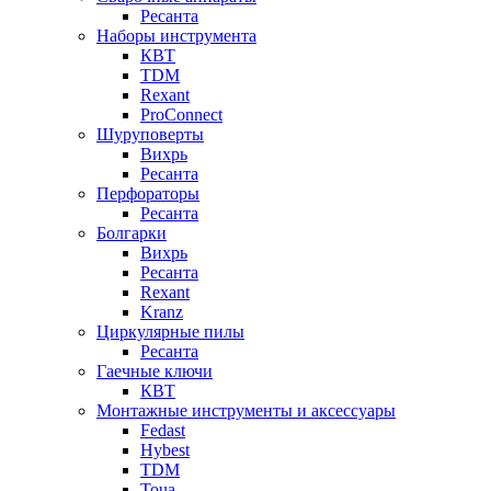
Ресанта
Наборы инструмента
КВТ
TDM
Rexant
ProConnect
Шуруповерты
Вихрь
Ресанта
Перфораторы
Ресанта
Болгарки
Вихрь
Ресанта
Rexant
Kranz
Циркулярные пилы
Ресанта
Гаечные ключи
КВТ
Монтажные инструменты и аксессуары
Fedast
Hybest
TDM
Toua