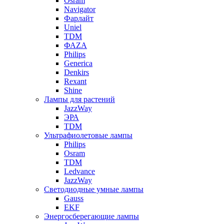
Osram
Navigator
Фарлайт
Uniel
TDM
ФАZА
Philips
Generica
Denkirs
Rexant
Shine
Лампы для растений
JazzWay
ЭРА
TDM
Ультрафиолетовые лампы
Philips
Osram
TDM
Ledvance
JazzWay
Светодиодные умные лампы
Gauss
EKF
Энергосберегающие лампы