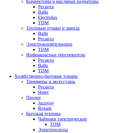
Конвекторы и масляные радиаторы
Ресанта
Ballu
Electrolux
TDM
Тепловые пушки и завесы
Ballu
Ресанта
Электрокипятильники
TDM
Инфракрасные обогреватели
Ресанта
Ballu
TDM
Хозяйственно-бытовые товары
Триммеры и аксессуары
Ресанта
Huter
Прочее
Jazzway
Rexant
Бытовая техника
Чайники электрические
TDM
Электроплиты