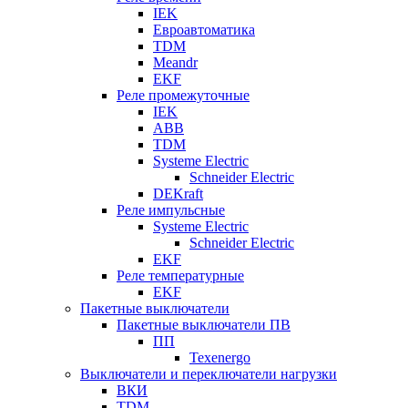
IEK
Евроавтоматика
TDM
Meandr
EKF
Реле промежуточные
IEK
ABB
TDM
Systeme Electric
Schneider Electric
DEKraft
Реле импульсные
Systeme Electric
Schneider Electric
EKF
Реле температурные
EKF
Пакетные выключатели
Пакетные выключатели ПВ
ПП
Texenergo
Выключатели и переключатели нагрузки
ВКИ
TDM