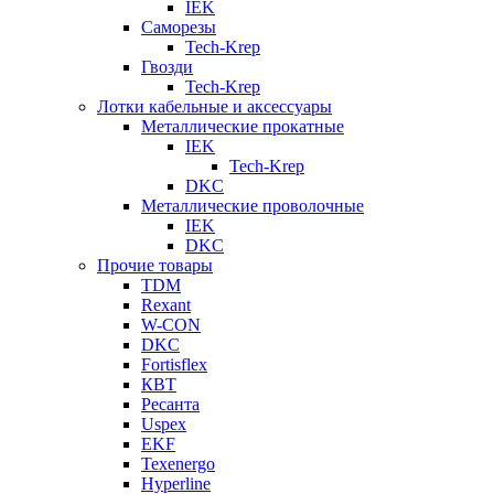
IEK
Саморезы
Tech-Krep
Гвозди
Tech-Krep
Лотки кабельные и аксессуары
Металлические прокатные
IEK
Tech-Krep
DKC
Металлические проволочные
IEK
DKC
Прочие товары
TDM
Rexant
W-CON
DKC
Fortisflex
КВТ
Ресанта
Uspex
EKF
Texenergo
Hyperline