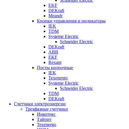
Schneider Electric
EKF
DEKraft
Meandr
Кнопки управления и индикаторы
IEK
TDM
Systeme Electric
Schneider Electric
DEKraft
ABB
EKF
Rexant
Посты кнопочные
IEK
Texenergo
Systeme Electric
Schneider Electric
TDM
DEKraft
Счетчики электроэнергии
Трехфазные счетчики
Инкотекс
Тайпит
Texenergo