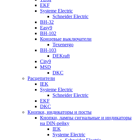
EKF
Systeme Electric
Schneider Electric
ВН-32
Easy9
ВН-102
Концевые выключатели
Texenergo
ВН-103
DEKraft
City9
MSD
DKC
Расцепители
IEK
Systeme Electric
Schneider Electric
EKF
DKC
Кнопки, индикаторы и посты
Кнопки, лампы сигнальные и индикаторы
на DIN-рейку
IEK
Systeme Electric