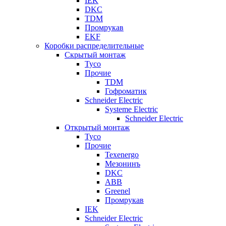
IEK
DKC
TDM
Промрукав
EKF
Коробки распределительные
Скрытый монтаж
Tyco
Прочие
TDM
Гофроматик
Schneider Electric
Systeme Electric
Schneider Electric
Открытый монтаж
Tyco
Прочие
Texenergo
Мезонинъ
DKC
ABB
Greenel
Промрукав
IEK
Schneider Electric