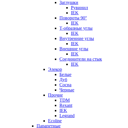
Заглушки
Рувинил
IEK
Повороты 90°
IEK
Т-образные углы
IEK
Внутренние углы
IEK
Внешние углы
IEK
Соединители на стык
IEK
Элекор
Белые
Дуб
Сосна
Черные
Прочие
TDM
Rexant
IEK
Legrand
Ecoline
Парапетные