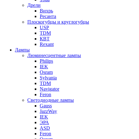
Дрели
Вихрь
Ресанта
Плоскогубцы и круглогубцы
USP
TDM
КВТ
Rexant
Лампы
Люминесцентные лампы
Philips
IEK
Osram
Sylvania
TDM
Navigator
Feron
Светодиодные лампы
Gauss
JazzWay
IEK
ЭРА
ASD
Feron