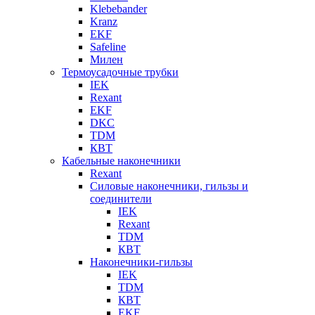
Klebebander
Kranz
EKF
Safeline
Милен
Термоусадочные трубки
IEK
Rexant
EKF
DKC
TDM
КВТ
Кабельные наконечники
Rexant
Силовые наконечники, гильзы и
соединители
IEK
Rexant
TDM
КВТ
Наконечники-гильзы
IEK
TDM
КВТ
EKF