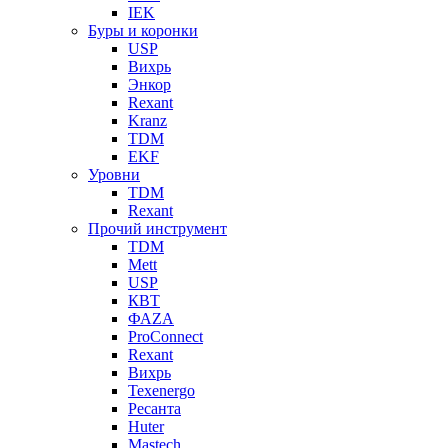
IEK
Буры и коронки
USP
Вихрь
Энкор
Rexant
Kranz
TDM
EKF
Уровни
TDM
Rexant
Прочий инструмент
TDM
Mett
USP
КВТ
ФАZА
ProConnect
Rexant
Вихрь
Texenergo
Ресанта
Huter
Mastech