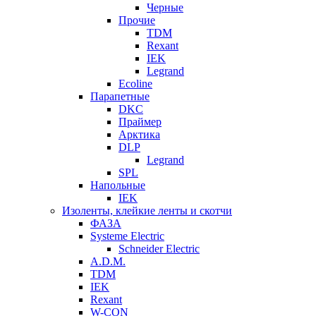
Черные
Прочие
TDM
Rexant
IEK
Legrand
Ecoline
Парапетные
DKC
Праймер
Арктика
DLP
Legrand
SPL
Напольные
IEK
Изоленты, клейкие ленты и скотчи
ФАЗА
Systeme Electric
Schneider Electric
A.D.M.
TDM
IEK
Rexant
W-CON