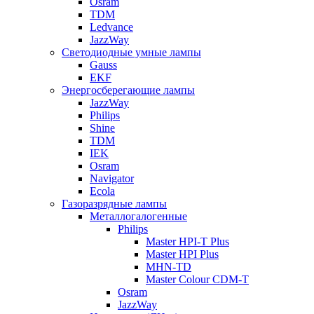
Osram
TDM
Ledvance
JazzWay
Светодиодные умные лампы
Gauss
EKF
Энергосберегающие лампы
JazzWay
Philips
Shine
TDM
IEK
Osram
Navigator
Ecola
Газоразрядные лампы
Металлогалогенные
Philips
Master HPI-T Plus
Master HPI Plus
MHN-TD
Master Colour CDM-T
Osram
JazzWay