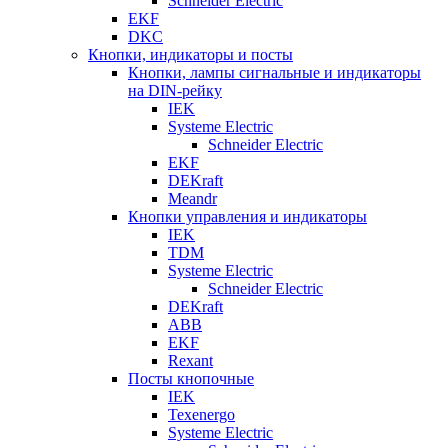
Schneider Electric
EKF
DKC
Кнопки, индикаторы и посты
Кнопки, лампы сигнальные и индикаторы
на DIN-рейку
IEK
Systeme Electric
Schneider Electric
EKF
DEKraft
Meandr
Кнопки управления и индикаторы
IEK
TDM
Systeme Electric
Schneider Electric
DEKraft
ABB
EKF
Rexant
Посты кнопочные
IEK
Texenergo
Systeme Electric