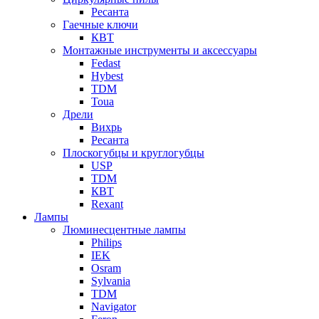
Ресанта
Гаечные ключи
КВТ
Монтажные инструменты и аксессуары
Fedast
Hybest
TDM
Toua
Дрели
Вихрь
Ресанта
Плоскогубцы и круглогубцы
USP
TDM
КВТ
Rexant
Лампы
Люминесцентные лампы
Philips
IEK
Osram
Sylvania
TDM
Navigator