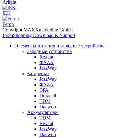
Arlight
IEK
Feron
Copyright MAXXmarketing GmbH
JoomShopping Download & Support
Элементы питания и зарядные устройства
Зарядные устройства
Rexant
ФАZА
JazzWay
Батарейки
JazzWay
ФАZА
ЭРА
Duracell
TDM
Daewoo
Аккумуляторы
TDM
Rexant
JazzWay
Daewoo