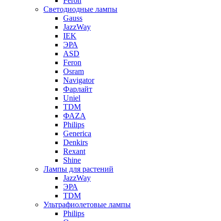
Feron
Светодиодные лампы
Gauss
JazzWay
IEK
ЭРА
ASD
Feron
Osram
Navigator
Фарлайт
Uniel
TDM
ФАZА
Philips
Generica
Denkirs
Rexant
Shine
Лампы для растений
JazzWay
ЭРА
TDM
Ультрафиолетовые лампы
Philips