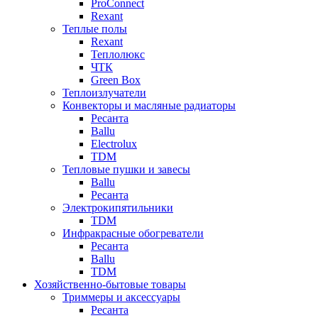
ProConnect
Rexant
Теплые полы
Rexant
Теплолюкс
ЧТК
Green Box
Теплоизлучатели
Конвекторы и масляные радиаторы
Ресанта
Ballu
Electrolux
TDM
Тепловые пушки и завесы
Ballu
Ресанта
Электрокипятильники
TDM
Инфракрасные обогреватели
Ресанта
Ballu
TDM
Хозяйственно-бытовые товары
Триммеры и аксессуары
Ресанта