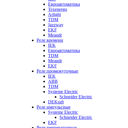
Евроавтоматика
Texenergo
Arlight
TDM
Jazzway
EKF
Meandr
Реле времени
IEK
Евроавтоматика
TDM
Meandr
EKF
Реле промежуточные
IEK
ABB
TDM
Systeme Electric
Schneider Electric
DEKraft
Реле импульсные
Systeme Electric
Schneider Electric
EKF
Реле температурные