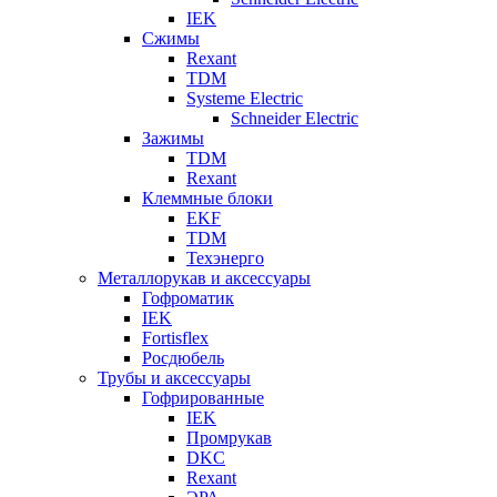
IEK
Сжимы
Rexant
TDM
Systeme Electric
Schneider Electric
Зажимы
TDM
Rexant
Клеммные блоки
EKF
TDM
Техэнерго
Металлорукав и аксессуары
Гофроматик
IEK
Fortisflex
Росдюбель
Трубы и аксессуары
Гофрированные
IEK
Промрукав
DKC
Rexant