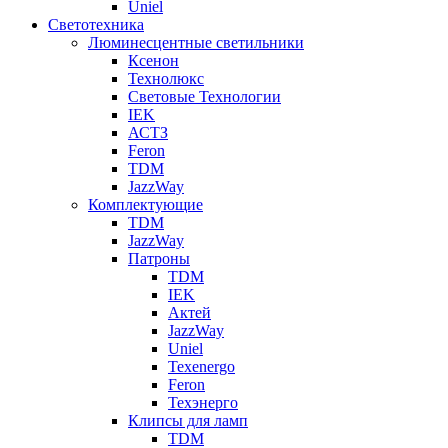
Uniel
Светотехника
Люминесцентные светильники
Ксенон
Технолюкс
Световые Технологии
IEK
АСТЗ
Feron
TDM
JazzWay
Комплектующие
TDM
JazzWay
Патроны
TDM
IEK
Актей
JazzWay
Uniel
Texenergo
Feron
Техэнерго
Клипсы для ламп
TDM