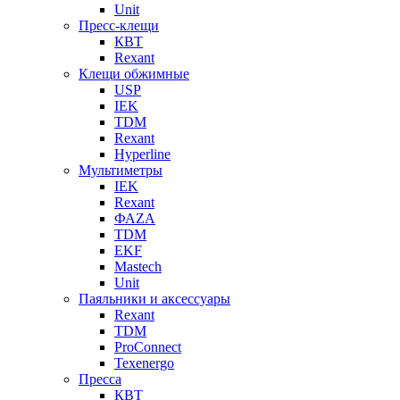
Unit
Пресс-клещи
КВТ
Rexant
Клещи обжимные
USP
IEK
TDM
Rexant
Hyperline
Мультиметры
IEK
Rexant
ФАZА
TDM
EKF
Mastech
Unit
Паяльники и аксессуары
Rexant
TDM
ProConnect
Texenergo
Пресса
КВТ