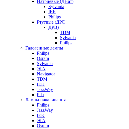
Натриевые (ДНат)
Sylvania
IEK
Philips
Ртутные (ДРЛ
ДРВ)
TDM
Sylvania
Philips
Галогенные лампы
Philips
Osram
Sylvania
ЭРА
Navigator
TDM
IEK
JazzWay
Pila
Лампы накаливания
Philips
JazzWay
IEK
ЭРА
Osram