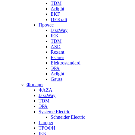
TDM
Arlight
EKF
DEKraft
Прочее
JazzWay
IEK
TDM
ASD
Rexant
Estares
Elektrostandard
ЭРА
Arlight
Gauss
Фонари
ФАZА
JazzWay
TDM
ЭРА
Systeme Electric
Schneider Electric
Lamper
ТРОФИ
IEK