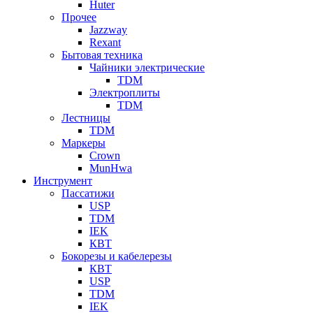
Huter
Прочее
Jazzway
Rexant
Бытовая техника
Чайники электрические
TDM
Электроплиты
TDM
Лестницы
TDM
Маркеры
Crown
MunHwa
Инструмент
Пассатижи
USP
TDM
IEK
КВТ
Бокорезы и кабелерезы
КВТ
USP
TDM
IEK