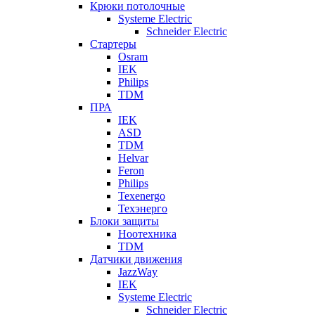
Крюки потолочные
Systeme Electric
Schneider Electric
Стартеры
Osram
IEK
Philips
TDM
ПРА
IEK
ASD
TDM
Helvar
Feron
Philips
Texenergo
Техэнерго
Блоки защиты
Ноотехника
TDM
Датчики движения
JazzWay
IEK
Systeme Electric
Schneider Electric