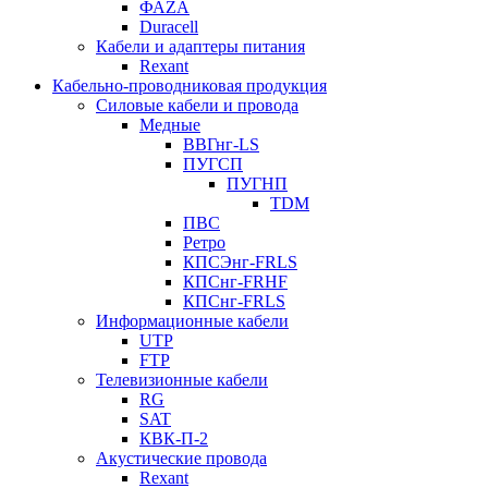
ФАZА
Duracell
Кабели и адаптеры питания
Rexant
Кабельно-проводниковая продукция
Силовые кабели и провода
Медные
ВВГнг-LS
ПУГСП
ПУГНП
TDM
ПВС
Ретро
КПСЭнг-FRLS
КПСнг-FRHF
КПСнг-FRLS
Информационные кабели
UTP
FTP
Телевизионные кабели
RG
SAT
КВК-П-2
Акустические провода
Rexant