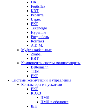
DKC
Fortisflex
КВТ
Ресанта
Uspex
EKF
Texenergo
Hyperline
Росдюбель
Контакт
A.D.M.
Муфты кабельные
Zkabel
КВТ
Компоненты систем молниезащиты
Bettermann
TDM
EKF
Системы коммутации и управления
Контакторы и пускатели
EKF
КЭАЗ
ПМЛ
ПМЛ в оболочке
IEK