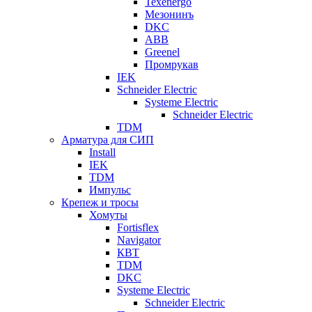
Texenergo
Мезонинъ
DKC
ABB
Greenel
Промрукав
IEK
Schneider Electric
Systeme Electric
Schneider Electric
TDM
Арматура для СИП
Install
IEK
TDM
Импульс
Крепеж и тросы
Хомуты
Fortisflex
Navigator
КВТ
TDM
DKC
Systeme Electric
Schneider Electric