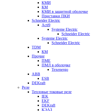
КМИ
КМ
КМИ в защитной оболочке
Приставки ПКИ
Schneider Electric
Acti9
Systeme Electric
Schneider Electric
Systeme Electric
Schneider Electric
TDM
КМ
Прочие
ПМЕ
ПМЛ в оболочке
Texenergo
ABB
ESB
DEKraft
Реле
Тепловые токовые реле
IEK
EKF
DEKraft
КЭАЗ