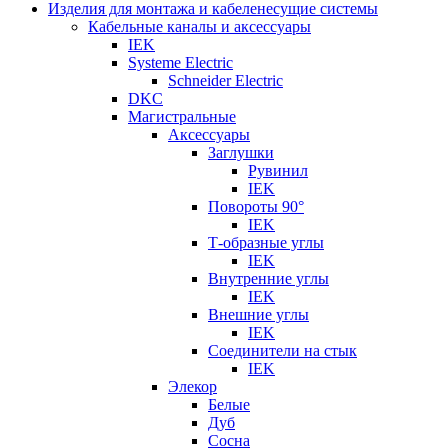
Изделия для монтажа и кабеленесущие системы
Кабельные каналы и аксессуары
IEK
Systeme Electric
Schneider Electric
DKC
Магистральные
Аксессуары
Заглушки
Рувинил
IEK
Повороты 90°
IEK
Т-образные углы
IEK
Внутренние углы
IEK
Внешние углы
IEK
Соединители на стык
IEK
Элекор
Белые
Дуб
Сосна