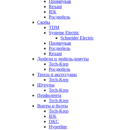
Промрукав
Rexant
IEK
Росдюбель
Скобы
TDM
Systeme Electric
Schneider Electric
Промрукав
Росдюбель
Rexant
Дюбели и дюбель-хомуты
Tech-Krep
Росдюбель
Тросы и аксессуары
Tech-Krep
Шурупы
Tech-Krep
Перфолента
Tech-Krep
Винты и болты
Tech-Krep
IEK
DKC
Hyperline