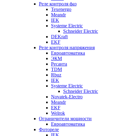
Реле контроля фаз
Texenergo
Meandr
IEK
Systeme Electric
Schneider Electric
DEKraft
EKF
Реле контроля напряжения
Евроавтоматика
ЭКМ
Ресанта
TDM
Rbuz
IEK
Systeme Electric
Schneider Electric
Novatek-Electro
Meandr
EKF
Welrok
Ограничители мощности
Евроавтоматика
Фотореле
IEK