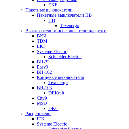
EKF
Пакетные выключатели
Пакетные выключатели ПВ
ПП
Texenergo
Выключатели и переключатели нагрузки
ВКИ
TDM
EKF
Systeme Electric
Schneider Electric
ВН-32
Easy9
ВН-102
Концевые выключатели
Texenergo
ВН-103
DEKraft
City9
MSD
DKC
Расцепители
IEK
Systeme Electric