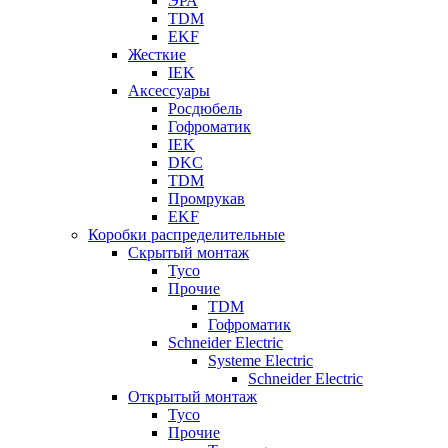
ЭРА
TDM
EKF
Жесткие
IEK
Аксессуары
Росдюбель
Гофроматик
IEK
DKC
TDM
Промрукав
EKF
Коробки распределительные
Скрытый монтаж
Tyco
Прочие
TDM
Гофроматик
Schneider Electric
Systeme Electric
Schneider Electric
Открытый монтаж
Tyco
Прочие