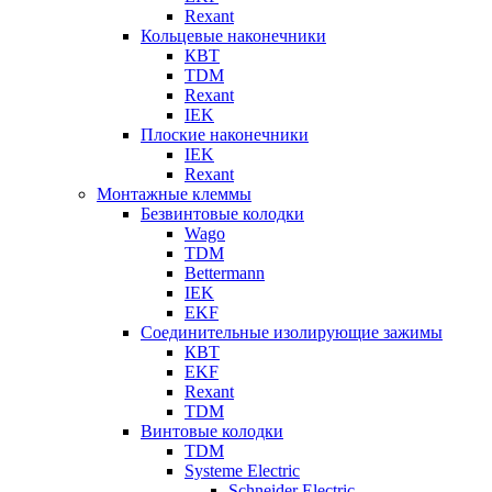
Rexant
Кольцевые наконечники
КВТ
TDM
Rexant
IEK
Плоские наконечники
IEK
Rexant
Монтажные клеммы
Безвинтовые колодки
Wago
TDM
Bettermann
IEK
EKF
Соединительные изолирующие зажимы
КВТ
EKF
Rexant
TDM
Винтовые колодки
TDM
Systeme Electric
Schneider Electric