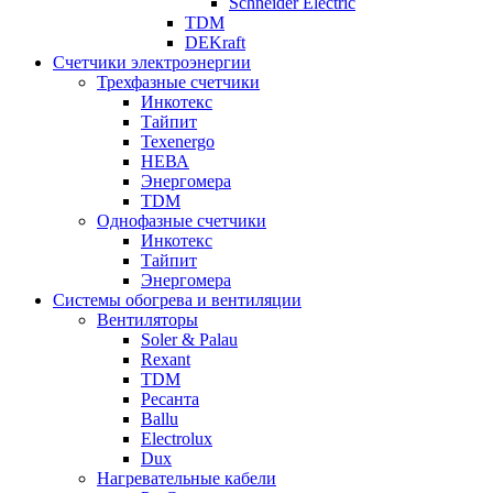
Schneider Electric
TDM
DEKraft
Счетчики электроэнергии
Трехфазные счетчики
Инкотекс
Тайпит
Texenergo
НЕВА
Энергомера
TDM
Однофазные счетчики
Инкотекс
Тайпит
Энергомера
Системы обогрева и вентиляции
Вентиляторы
Soler & Palau
Rexant
TDM
Ресанта
Ballu
Electrolux
Dux
Нагревательные кабели