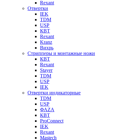
Rexant
Отвертки
IEK
TDM
USP
КВТ
Rexant
Kranz
Вихрь
Стрипперы и монтажные ножи
КВТ
Rexant
Stayer
TDM
USP
IEK
Отвертки индикаторные
TDM
USP
ФАZА
КВТ
ProConnect
IEK
Rexant
Mastech