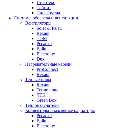
Инкотекс
Тайпит
Энергомера
Системы обогрева и вентиляции
Вентиляторы
Soler & Palau
Rexant
TDM
Ресанта
Ballu
Electrolux
Dux
Нагревательные кабели
ProConnect
Rexant
Теплые полы
Rexant
Теплолюкс
ЧТК
Green Box
Теплоизлучатели
Конвекторы и масляные радиаторы
Ресанта
Ballu
Electrolux