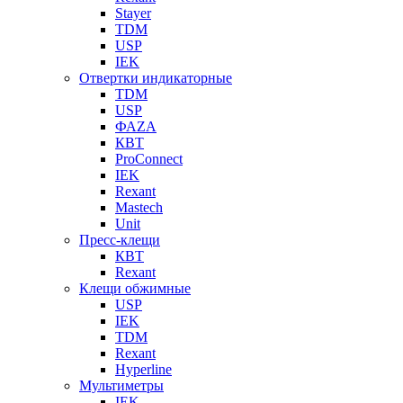
Stayer
TDM
USP
IEK
Отвертки индикаторные
TDM
USP
ФАZА
КВТ
ProConnect
IEK
Rexant
Mastech
Unit
Пресс-клещи
КВТ
Rexant
Клещи обжимные
USP
IEK
TDM
Rexant
Hyperline
Мультиметры
IEK