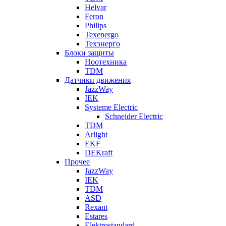
Helvar
Feron
Philips
Texenergo
Техэнерго
Блоки защиты
Ноотехника
TDM
Датчики движения
JazzWay
IEK
Systeme Electric
Schneider Electric
TDM
Arlight
EKF
DEKraft
Прочее
JazzWay
IEK
TDM
ASD
Rexant
Estares
Elektrostandard