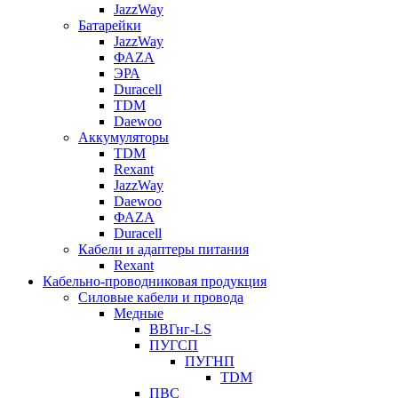
JazzWay
Батарейки
JazzWay
ФАZА
ЭРА
Duracell
TDM
Daewoo
Аккумуляторы
TDM
Rexant
JazzWay
Daewoo
ФАZА
Duracell
Кабели и адаптеры питания
Rexant
Кабельно-проводниковая продукция
Силовые кабели и провода
Медные
ВВГнг-LS
ПУГСП
ПУГНП
TDM
ПВС