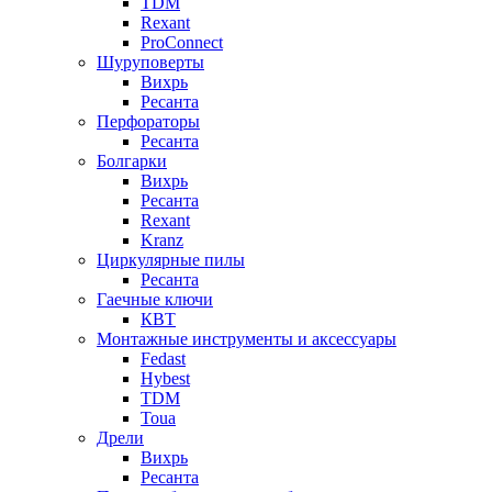
TDM
Rexant
ProConnect
Шуруповерты
Вихрь
Ресанта
Перфораторы
Ресанта
Болгарки
Вихрь
Ресанта
Rexant
Kranz
Циркулярные пилы
Ресанта
Гаечные ключи
КВТ
Монтажные инструменты и аксессуары
Fedast
Hybest
TDM
Toua
Дрели
Вихрь
Ресанта