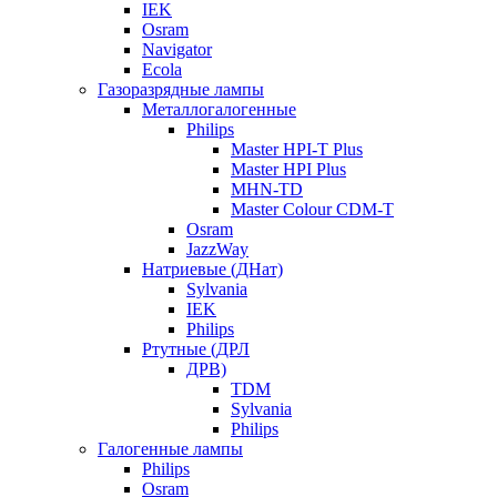
IEK
Osram
Navigator
Ecola
Газоразрядные лампы
Металлогалогенные
Philips
Master HPI-T Plus
Master HPI Plus
MHN-TD
Master Colour CDM-T
Osram
JazzWay
Натриевые (ДНат)
Sylvania
IEK
Philips
Ртутные (ДРЛ
ДРВ)
TDM
Sylvania
Philips
Галогенные лампы
Philips
Osram