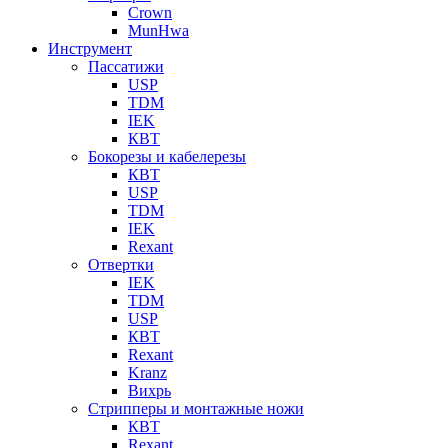
Crown
MunHwa
Инструмент
Пассатижи
USP
TDM
IEK
КВТ
Бокорезы и кабелерезы
КВТ
USP
TDM
IEK
Rexant
Отвертки
IEK
TDM
USP
КВТ
Rexant
Kranz
Вихрь
Стрипперы и монтажные ножи
КВТ
Rexant