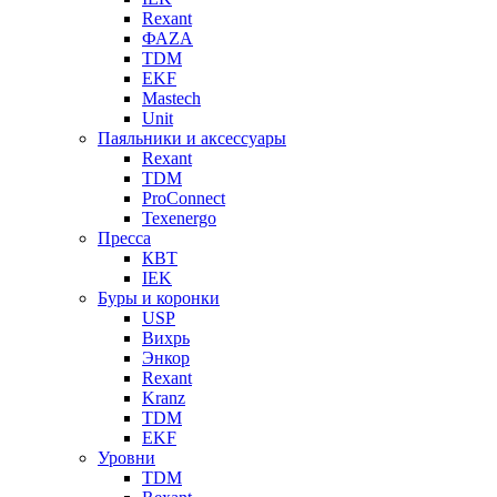
Rexant
ФАZА
TDM
EKF
Mastech
Unit
Паяльники и аксессуары
Rexant
TDM
ProConnect
Texenergo
Пресса
КВТ
IEK
Буры и коронки
USP
Вихрь
Энкор
Rexant
Kranz
TDM
EKF
Уровни
TDM