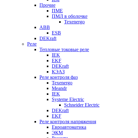
Прочие
ПМЕ
ПМЛ в оболочке
Texenergo
ABB
ESB
DEKraft
Реле
Тепловые токовые реле
IEK
EKF
DEKraft
КЭАЗ
Реле контроля фаз
Texenergo
Meandr
IEK
Systeme Electric
Schneider Electric
DEKraft
EKF
Реле контроля напряжения
Евроавтоматика
ЭКМ