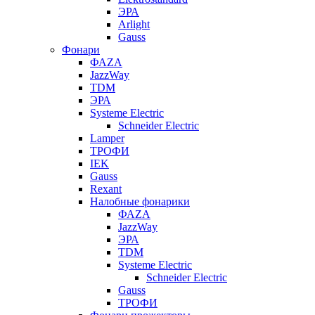
ЭРА
Arlight
Gauss
Фонари
ФАZА
JazzWay
TDM
ЭРА
Systeme Electric
Schneider Electric
Lamper
ТРОФИ
IEK
Gauss
Rexant
Налобные фонарики
ФАZА
JazzWay
ЭРА
TDM
Systeme Electric
Schneider Electric
Gauss
ТРОФИ