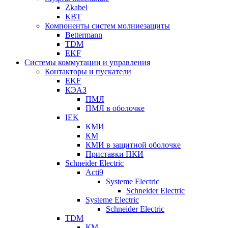
Zkabel
КВТ
Компоненты систем молниезащиты
Bettermann
TDM
EKF
Системы коммутации и управления
Контакторы и пускатели
EKF
КЭАЗ
ПМЛ
ПМЛ в оболочке
IEK
КМИ
КМ
КМИ в защитной оболочке
Приставки ПКИ
Schneider Electric
Acti9
Systeme Electric
Schneider Electric
Systeme Electric
Schneider Electric
TDM
КМ