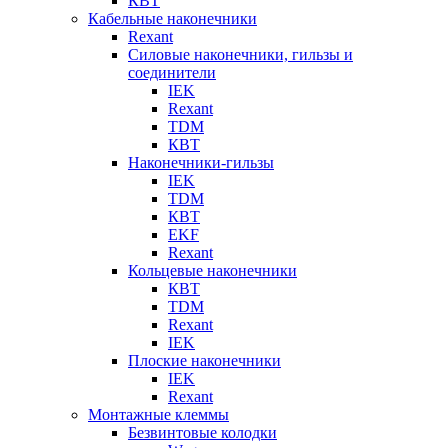
КВТ
Кабельные наконечники
Rexant
Силовые наконечники, гильзы и
соединители
IEK
Rexant
TDM
КВТ
Наконечники-гильзы
IEK
TDM
КВТ
EKF
Rexant
Кольцевые наконечники
КВТ
TDM
Rexant
IEK
Плоские наконечники
IEK
Rexant
Монтажные клеммы
Безвинтовые колодки