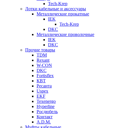
Tech-Krep
Лотки кабельные и аксессуары
Металлические прокатные
IEK
Tech-Krep
DKC
Металлические проволочные
IEK
DKC
Прочие товары
TDM
Rexant
W-CON
DKC
Fortisflex
КВТ
Ресанта
Uspex
EKF
Texenergo
Hyperline
Росдюбель
Контакт
A.D.M.
Муфты кабельные