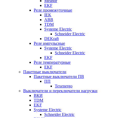
Meandr
EKF
Реле промежуточные
IEK
ABB
TDM
Systeme Electric
Schneider Electric
DEKraft
Реле импульсные
Systeme Electric
Schneider Electric
EKF
Реле температурные
EKF
Пакетные выключатели
Пакетные выключатели ПВ
ПП
Texenergo
Выключатели и переключатели нагрузки
ВКИ
TDM
EKF
Systeme Electric
Schneider Electric