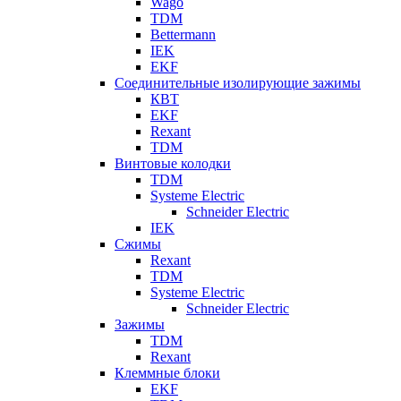
Wago
TDM
Bettermann
IEK
EKF
Соединительные изолирующие зажимы
КВТ
EKF
Rexant
TDM
Винтовые колодки
TDM
Systeme Electric
Schneider Electric
IEK
Сжимы
Rexant
TDM
Systeme Electric
Schneider Electric
Зажимы
TDM
Rexant
Клеммные блоки
EKF