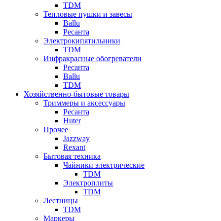
TDM
Тепловые пушки и завесы
Ballu
Ресанта
Электрокипятильники
TDM
Инфракрасные обогреватели
Ресанта
Ballu
TDM
Хозяйственно-бытовые товары
Триммеры и аксессуары
Ресанта
Huter
Прочее
Jazzway
Rexant
Бытовая техника
Чайники электрические
TDM
Электроплиты
TDM
Лестницы
TDM
Маркеры