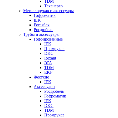
TDM
Техэнерго
Металлорукав и аксессуары
Гофроматик
IEK
Fortisflex
Росдюбель
Трубы и аксессуары
Гофрированные
IEK
Промрукав
DKC
Rexant
ЭРА
TDM
EKF
Жесткие
IEK
Аксессуары
Росдюбель
Гофроматик
IEK
DKC
TDM
Промрукав