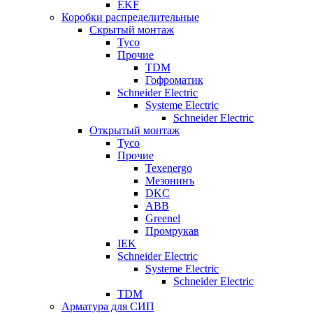
EKF
Коробки распределительные
Скрытый монтаж
Tyco
Прочие
TDM
Гофроматик
Schneider Electric
Systeme Electric
Schneider Electric
Открытый монтаж
Tyco
Прочие
Texenergo
Мезонинъ
DKC
ABB
Greenel
Промрукав
IEK
Schneider Electric
Systeme Electric
Schneider Electric
TDM
Арматура для СИП