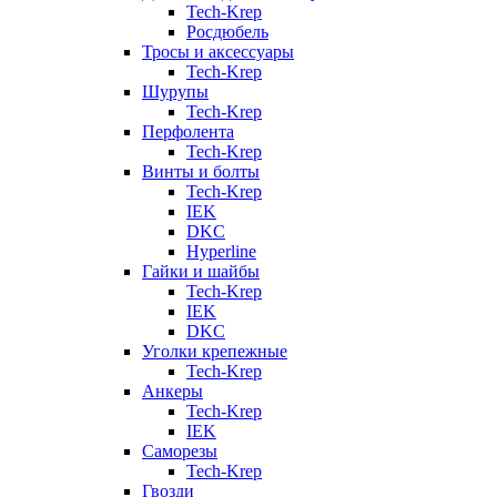
Tech-Krep
Росдюбель
Тросы и аксессуары
Tech-Krep
Шурупы
Tech-Krep
Перфолента
Tech-Krep
Винты и болты
Tech-Krep
IEK
DKC
Hyperline
Гайки и шайбы
Tech-Krep
IEK
DKC
Уголки крепежные
Tech-Krep
Анкеры
Tech-Krep
IEK
Саморезы
Tech-Krep
Гвозди