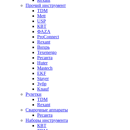
Rexant
Прочий инструмент
TDM
Mett
USP
КВТ
ФАZА
ProConnect
Rexant
Вихрь
Texenergo
Ресанта
Huter
Mastech
EKF
Stayer
Зубр
Knauf
Рулетки
TDM
Rexant
Сварочные аппараты
Ресанта
Наборы инструмента
КВТ