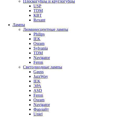
Плоскогубцы и круглогубцы
USP
TDM
КВТ
Rexant
Лампы
Люминесцентные лампы
Philips
IEK
Osram
Sylvania
TDM
Navigator
Feron
Светодиодные лампы
Gauss
JazzWay
IEK
ЭРА
ASD
Feron
Osram
Navigator
Фарлайт
Uniel