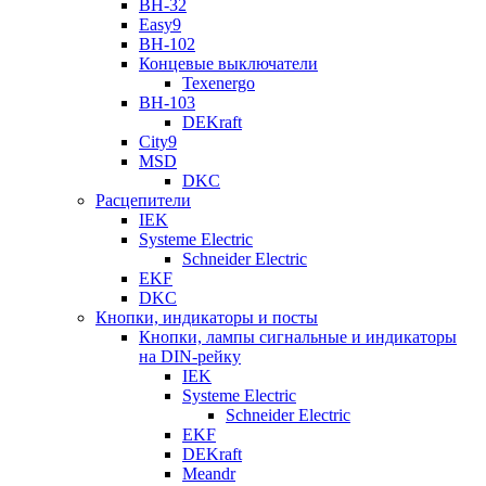
ВН-32
Easy9
ВН-102
Концевые выключатели
Texenergo
ВН-103
DEKraft
City9
MSD
DKC
Расцепители
IEK
Systeme Electric
Schneider Electric
EKF
DKC
Кнопки, индикаторы и посты
Кнопки, лампы сигнальные и индикаторы
на DIN-рейку
IEK
Systeme Electric
Schneider Electric
EKF
DEKraft
Meandr