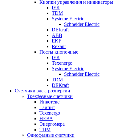
Кнопки управления и индикаторы
IEK
TDM
Systeme Electric
Schneider Electric
DEKraft
ABB
EKF
Rexant
Посты кнопочные
IEK
Texenergo
Systeme Electric
Schneider Electric
TDM
DEKraft
Счетчики электроэнергии
Трехфазные счетчики
Инкотекс
Тайпит
Texenergo
НЕВА
Энергомера
TDM
Однофазные счетчики