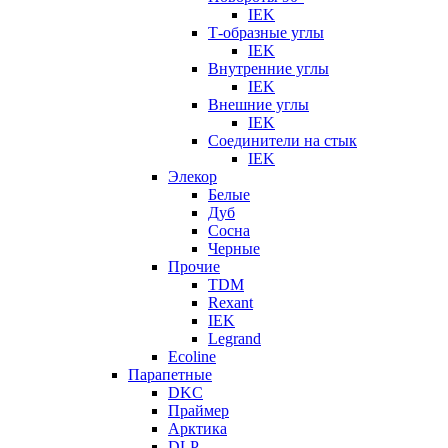
IEK
Т-образные углы
IEK
Внутренние углы
IEK
Внешние углы
IEK
Соединители на стык
IEK
Элекор
Белые
Дуб
Сосна
Черные
Прочие
TDM
Rexant
IEK
Legrand
Ecoline
Парапетные
DKC
Праймер
Арктика
DLP