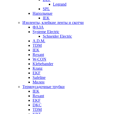
Legrand
SPL
Напольные
IEK
Изоленты, клейкие ленты и скотчи
ФАЗА
Systeme Electric
Schneider Electric
A.D.M.
TDM
IEK
Rexant
W-CON
Klebebander
Kranz
EKF
Safeline
Милен
Термоусадочные трубки
IEK
Rexant
EKF
DKC
TDM