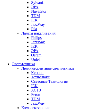
Sylvania
ЭРА
Navigator
TDM
IEK
JazzWay
Pila
Лампы накаливания
Philips
JazzWay
IEK
ЭРА
Osram
Uniel
Светотехника
Люминесцентные светильники
Ксенон
Технолюкс
Световые Технологии
IEK
АСТЗ
Feron
TDM
JazzWay
Комплектующие