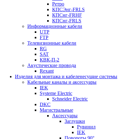
Ретро
КПСЭнг-FRLS
КПСнг-FRHF
КПСнг-FRLS
Информационные кабели
UTP
FTP
Телевизионные кабели
RG
SAT
КВК-П-2
Акустические провода
Rexant
Изделия для монтажа и кабеленесущие системы
Кабельные каналы и аксессуары
IEK
Systeme Electric
Schneider Electric
DKC
Магистральные
Аксессуары
Заглушки
Рувинил
IEK
Повороты 90°