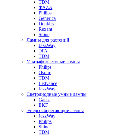
TDM
ФАZА
Philips
Generica
Denkirs
Rexant
Shine
Лампы для растений
JazzWay
ЭРА
TDM
Ультрафиолетовые лампы
Philips
Osram
TDM
Ledvance
JazzWay
Светодиодные умные лампы
Gauss
EKF
Энергосберегающие лампы
JazzWay
Philips
Shine
TDM