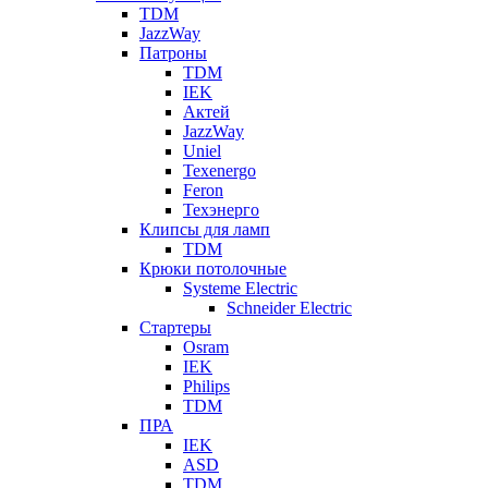
TDM
JazzWay
Патроны
TDM
IEK
Актей
JazzWay
Uniel
Texenergo
Feron
Техэнерго
Клипсы для ламп
TDM
Крюки потолочные
Systeme Electric
Schneider Electric
Стартеры
Osram
IEK
Philips
TDM
ПРА
IEK
ASD
TDM