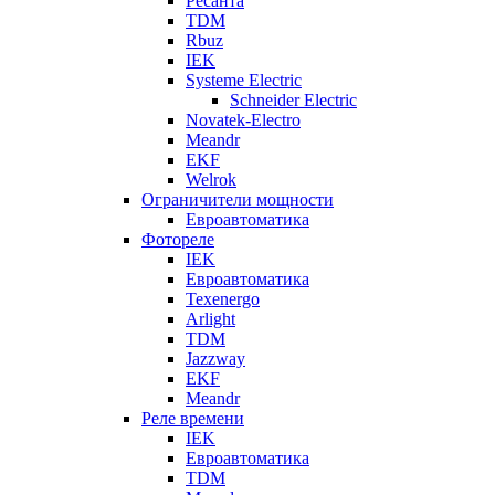
Ресанта
TDM
Rbuz
IEK
Systeme Electric
Schneider Electric
Novatek-Electro
Meandr
EKF
Welrok
Ограничители мощности
Евроавтоматика
Фотореле
IEK
Евроавтоматика
Texenergo
Arlight
TDM
Jazzway
EKF
Meandr
Реле времени
IEK
Евроавтоматика
TDM