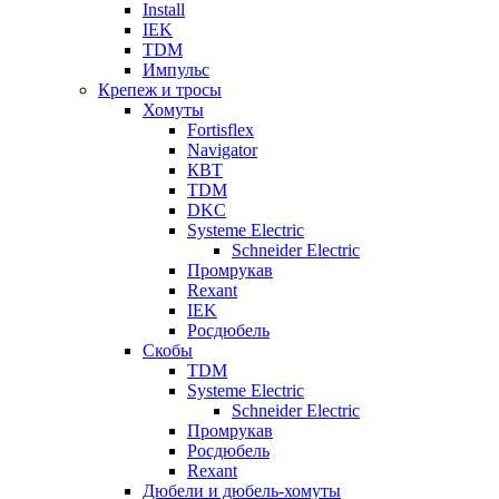
Install
IEK
TDM
Импульс
Крепеж и тросы
Хомуты
Fortisflex
Navigator
КВТ
TDM
DKC
Systeme Electric
Schneider Electric
Промрукав
Rexant
IEK
Росдюбель
Скобы
TDM
Systeme Electric
Schneider Electric
Промрукав
Росдюбель
Rexant
Дюбели и дюбель-хомуты