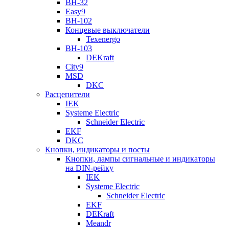
ВН-32
Easy9
ВН-102
Концевые выключатели
Texenergo
ВН-103
DEKraft
City9
MSD
DKC
Расцепители
IEK
Systeme Electric
Schneider Electric
EKF
DKC
Кнопки, индикаторы и посты
Кнопки, лампы сигнальные и индикаторы
на DIN-рейку
IEK
Systeme Electric
Schneider Electric
EKF
DEKraft
Meandr