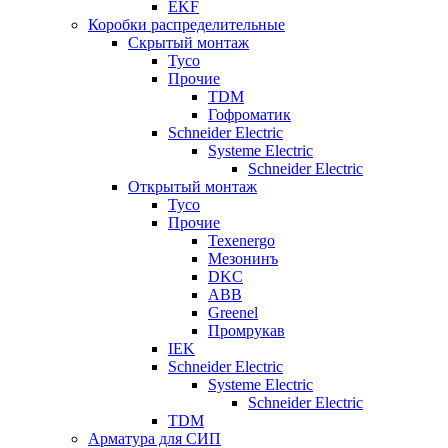
EKF
Коробки распределительные
Скрытый монтаж
Tyco
Прочие
TDM
Гофроматик
Schneider Electric
Systeme Electric
Schneider Electric
Открытый монтаж
Tyco
Прочие
Texenergo
Мезонинъ
DKC
ABB
Greenel
Промрукав
IEK
Schneider Electric
Systeme Electric
Schneider Electric
TDM
Арматура для СИП