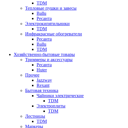
TDM
Тепловые пушки и завесы
Ballu
Ресанта
Электрокипятильники
TDM
Инфракрасные обогреватели
Ресанта
Ballu
TDM
Хозяйственно-бытовые товары
Триммеры и аксессуары
Ресанта
Huter
Прочее
Jazzway
Rexant
Бытовая техника
Чайники электрические
TDM
Электроплиты
TDM
Лестницы
TDM
Маркеры