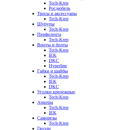
Tech-Krep
Росдюбель
Тросы и аксессуары
Tech-Krep
Шурупы
Tech-Krep
Перфолента
Tech-Krep
Винты и болты
Tech-Krep
IEK
DKC
Hyperline
Гайки и шайбы
Tech-Krep
IEK
DKC
Уголки крепежные
Tech-Krep
Анкеры
Tech-Krep
IEK
Саморезы
Tech-Krep
Гвозди