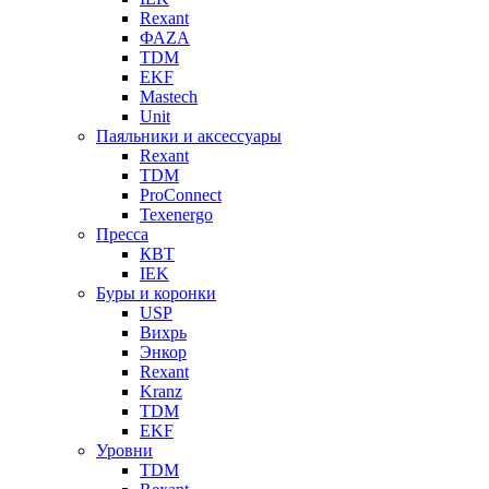
Rexant
ФАZА
TDM
EKF
Mastech
Unit
Паяльники и аксессуары
Rexant
TDM
ProConnect
Texenergo
Пресса
КВТ
IEK
Буры и коронки
USP
Вихрь
Энкор
Rexant
Kranz
TDM
EKF
Уровни
TDM