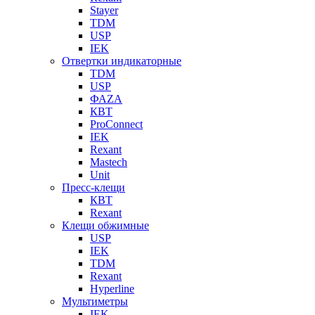
Stayer
TDM
USP
IEK
Отвертки индикаторные
TDM
USP
ФАZА
КВТ
ProConnect
IEK
Rexant
Mastech
Unit
Пресс-клещи
КВТ
Rexant
Клещи обжимные
USP
IEK
TDM
Rexant
Hyperline
Мультиметры
IEK