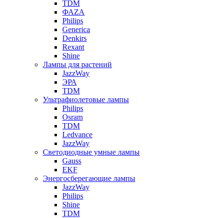
TDM
ФАZА
Philips
Generica
Denkirs
Rexant
Shine
Лампы для растений
JazzWay
ЭРА
TDM
Ультрафиолетовые лампы
Philips
Osram
TDM
Ledvance
JazzWay
Светодиодные умные лампы
Gauss
EKF
Энергосберегающие лампы
JazzWay
Philips
Shine
TDM