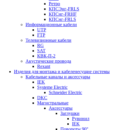
Ретро
КПСЭнг-FRLS
КПСнг-FRHF
КПСнг-FRLS
Информационные кабели
UTP
FTP
Телевизионные кабели
RG
SAT
КВК-П-2
Акустические провода
Rexant
Изделия для монтажа и кабеленесущие системы
Кабельные каналы и аксессуары
IEK
Systeme Electric
Schneider Electric
DKC
Магистральные
Аксессуары
Заглушки
Рувинил
IEK
Повороты 90°