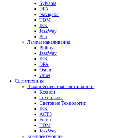
Sylvania
ЭРА
Navigator
TDM
IEK
JazzWay
Pila
Лампы накаливания
Philips
JazzWay
IEK
ЭРА
Osram
Uniel
Светотехника
Люминесцентные светильники
Ксенон
Технолюкс
Световые Технологии
IEK
АСТЗ
Feron
TDM
JazzWay
Комплектующие