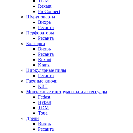
TDM
Rexant
ProConnect
Шуруповерты
Вихрь
Ресанта
Перфораторы
Ресанта
Болгарки
Вихрь
Ресанта
Rexant
Kranz
Циркулярные пилы
Ресанта
Гаечные ключи
КВТ
Монтажные инструменты и аксессуары
Fedast
Hybest
TDM
Toua
Дрели
Вихрь
Ресанта