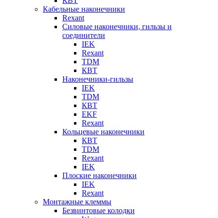
КВТ
Кабельные наконечники
Rexant
Силовые наконечники, гильзы и
соединители
IEK
Rexant
TDM
КВТ
Наконечники-гильзы
IEK
TDM
КВТ
EKF
Rexant
Кольцевые наконечники
КВТ
TDM
Rexant
IEK
Плоские наконечники
IEK
Rexant
Монтажные клеммы
Безвинтовые колодки