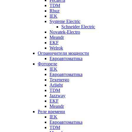
Ресанта
TDM
Rbuz
IEK
Systeme Electric
Schneider Electric
Novatek-Electro
Meandr
EKF
Welrok
Ограничители мощности
Евроавтоматика
Фотореле
IEK
Евроавтоматика
Texenergo
Arlight
TDM
Jazzway
EKF
Meandr
Реле времени
IEK
Евроавтоматика
TDM