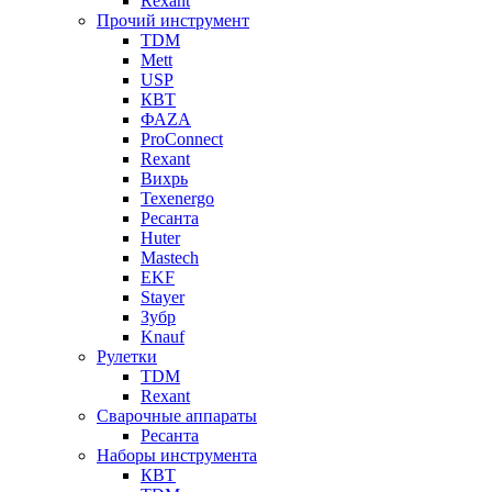
Rexant
Прочий инструмент
TDM
Mett
USP
КВТ
ФАZА
ProConnect
Rexant
Вихрь
Texenergo
Ресанта
Huter
Mastech
EKF
Stayer
Зубр
Knauf
Рулетки
TDM
Rexant
Сварочные аппараты
Ресанта
Наборы инструмента
КВТ