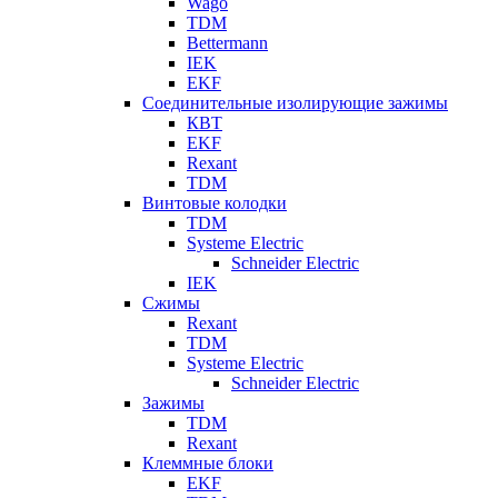
Wago
TDM
Bettermann
IEK
EKF
Соединительные изолирующие зажимы
КВТ
EKF
Rexant
TDM
Винтовые колодки
TDM
Systeme Electric
Schneider Electric
IEK
Сжимы
Rexant
TDM
Systeme Electric
Schneider Electric
Зажимы
TDM
Rexant
Клеммные блоки
EKF