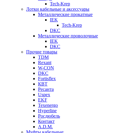
Tech-Krep
Лотки кабельные и аксессуары
Металлические прокатные
IEK
Tech-Krep
DKC
Металлические проволочные
IEK
DKC
Прочие товары
TDM
Rexant
W-CON
DKC
Fortisflex
КВТ
Ресанта
Uspex
EKF
Texenergo
Hyperline
Росдюбель
Контакт
A.D.M.
Муфты кабельные