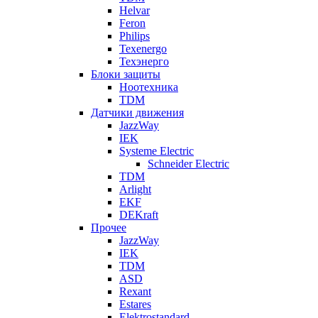
Helvar
Feron
Philips
Texenergo
Техэнерго
Блоки защиты
Ноотехника
TDM
Датчики движения
JazzWay
IEK
Systeme Electric
Schneider Electric
TDM
Arlight
EKF
DEKraft
Прочее
JazzWay
IEK
TDM
ASD
Rexant
Estares
Elektrostandard