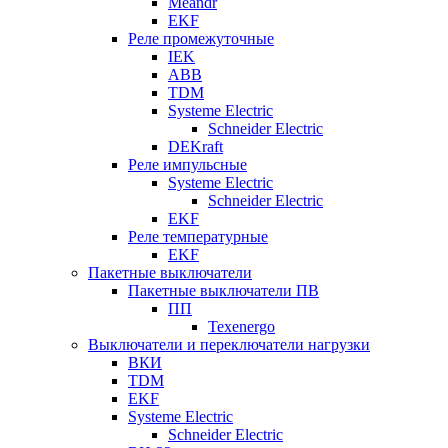
Meandr
EKF
Реле промежуточные
IEK
ABB
TDM
Systeme Electric
Schneider Electric
DEKraft
Реле импульсные
Systeme Electric
Schneider Electric
EKF
Реле температурные
EKF
Пакетные выключатели
Пакетные выключатели ПВ
ПП
Texenergo
Выключатели и переключатели нагрузки
ВКИ
TDM
EKF
Systeme Electric
Schneider Electric