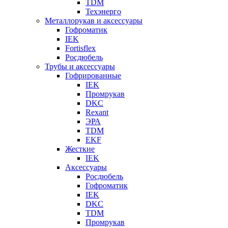
TDM
Техэнерго
Металлорукав и аксессуары
Гофроматик
IEK
Fortisflex
Росдюбель
Трубы и аксессуары
Гофрированные
IEK
Промрукав
DKC
Rexant
ЭРА
TDM
EKF
Жесткие
IEK
Аксессуары
Росдюбель
Гофроматик
IEK
DKC
TDM
Промрукав