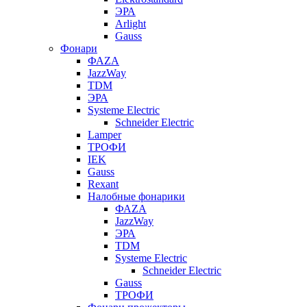
ЭРА
Arlight
Gauss
Фонари
ФАZА
JazzWay
TDM
ЭРА
Systeme Electric
Schneider Electric
Lamper
ТРОФИ
IEK
Gauss
Rexant
Налобные фонарики
ФАZА
JazzWay
ЭРА
TDM
Systeme Electric
Schneider Electric
Gauss
ТРОФИ