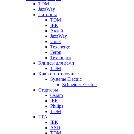
TDM
JazzWay
Патроны
TDM
IEK
Актей
JazzWay
Uniel
Texenergo
Feron
Техэнерго
Клипсы для ламп
TDM
Крюки потолочные
Systeme Electric
Schneider Electric
Стартеры
Osram
IEK
Philips
TDM
ПРА
IEK
ASD
TDM