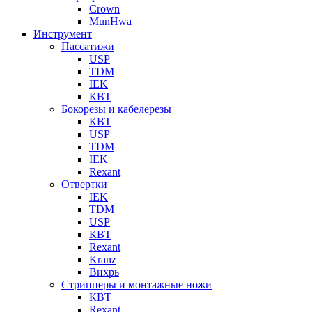
Crown
MunHwa
Инструмент
Пассатижи
USP
TDM
IEK
КВТ
Бокорезы и кабелерезы
КВТ
USP
TDM
IEK
Rexant
Отвертки
IEK
TDM
USP
КВТ
Rexant
Kranz
Вихрь
Стрипперы и монтажные ножи
КВТ
Rexant