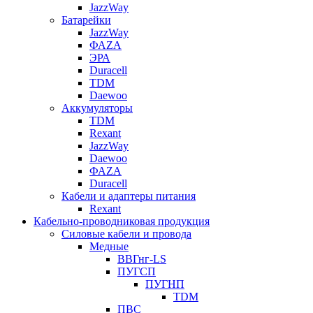
JazzWay
Батарейки
JazzWay
ФАZА
ЭРА
Duracell
TDM
Daewoo
Аккумуляторы
TDM
Rexant
JazzWay
Daewoo
ФАZА
Duracell
Кабели и адаптеры питания
Rexant
Кабельно-проводниковая продукция
Силовые кабели и провода
Медные
ВВГнг-LS
ПУГСП
ПУГНП
TDM
ПВС