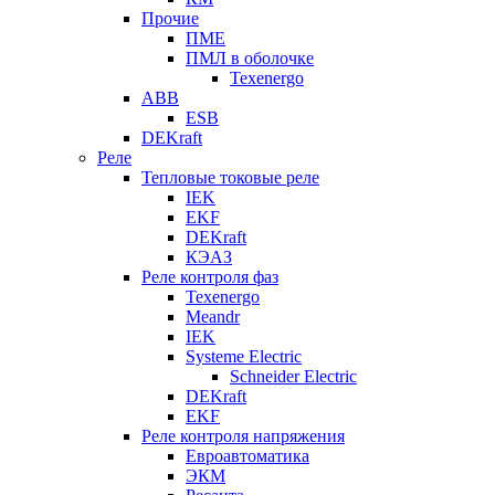
Прочие
ПМЕ
ПМЛ в оболочке
Texenergo
ABB
ESB
DEKraft
Реле
Тепловые токовые реле
IEK
EKF
DEKraft
КЭАЗ
Реле контроля фаз
Texenergo
Meandr
IEK
Systeme Electric
Schneider Electric
DEKraft
EKF
Реле контроля напряжения
Евроавтоматика
ЭКМ