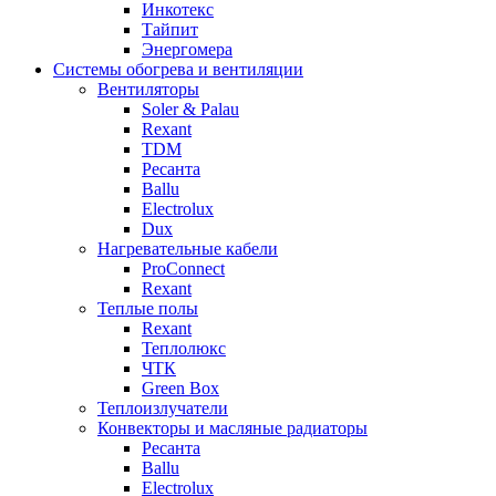
Инкотекс
Тайпит
Энергомера
Системы обогрева и вентиляции
Вентиляторы
Soler & Palau
Rexant
TDM
Ресанта
Ballu
Electrolux
Dux
Нагревательные кабели
ProConnect
Rexant
Теплые полы
Rexant
Теплолюкс
ЧТК
Green Box
Теплоизлучатели
Конвекторы и масляные радиаторы
Ресанта
Ballu
Electrolux