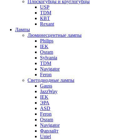
Плоскогубцы и круглогубцы
USP
TDM
КВТ
Rexant
Лампы
Люминесцентные лампы
Philips
IEK
Osram
Sylvania
TDM
Navigator
Feron
Светодиодные лампы
Gauss
JazzWay
IEK
ЭРА
ASD
Feron
Osram
Navigator
Фарлайт
Uniel