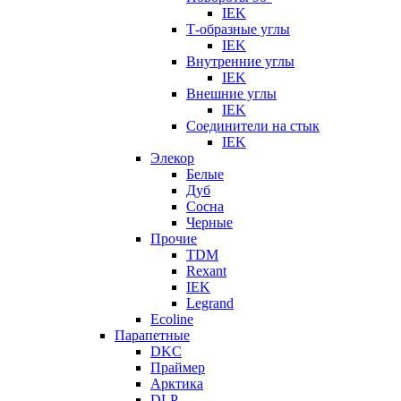
IEK
Т-образные углы
IEK
Внутренние углы
IEK
Внешние углы
IEK
Соединители на стык
IEK
Элекор
Белые
Дуб
Сосна
Черные
Прочие
TDM
Rexant
IEK
Legrand
Ecoline
Парапетные
DKC
Праймер
Арктика
DLP