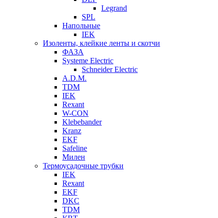
Legrand
SPL
Напольные
IEK
Изоленты, клейкие ленты и скотчи
ФАЗА
Systeme Electric
Schneider Electric
A.D.M.
TDM
IEK
Rexant
W-CON
Klebebander
Kranz
EKF
Safeline
Милен
Термоусадочные трубки
IEK
Rexant
EKF
DKC
TDM