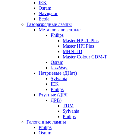
IEK
Osram
Navigator
Ecola
Газоразрядные лампы
Металлогалогенные
Philips
Master HPI-T Plus
Master HPI Plus
MHN-TD
Master Colour CDM-T
Osram
JazzWay
Натриевые (ДНат)
Sylvania
IEK
Philips
Ртутные (ДРЛ
ДРВ)
TDM
Sylvania
Philips
Галогенные лампы
Philips
Osram