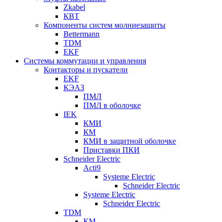
Zkabel
КВТ
Компоненты систем молниезащиты
Bettermann
TDM
EKF
Системы коммутации и управления
Контакторы и пускатели
EKF
КЭАЗ
ПМЛ
ПМЛ в оболочке
IEK
КМИ
КМ
КМИ в защитной оболочке
Приставки ПКИ
Schneider Electric
Acti9
Systeme Electric
Schneider Electric
Systeme Electric
Schneider Electric
TDM
КМ