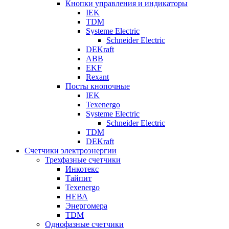
Кнопки управления и индикаторы
IEK
TDM
Systeme Electric
Schneider Electric
DEKraft
ABB
EKF
Rexant
Посты кнопочные
IEK
Texenergo
Systeme Electric
Schneider Electric
TDM
DEKraft
Счетчики электроэнергии
Трехфазные счетчики
Инкотекс
Тайпит
Texenergo
НЕВА
Энергомера
TDM
Однофазные счетчики