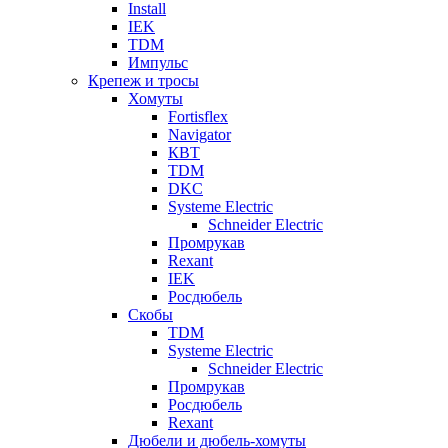
Install
IEK
TDM
Импульс
Крепеж и тросы
Хомуты
Fortisflex
Navigator
КВТ
TDM
DKC
Systeme Electric
Schneider Electric
Промрукав
Rexant
IEK
Росдюбель
Скобы
TDM
Systeme Electric
Schneider Electric
Промрукав
Росдюбель
Rexant
Дюбели и дюбель-хомуты