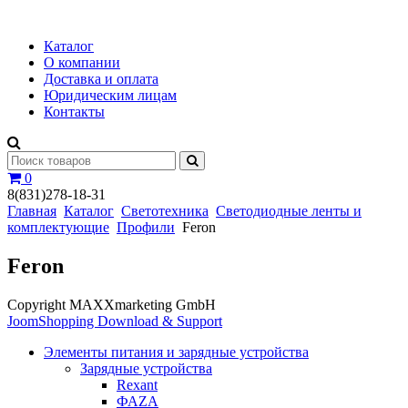
Каталог
О компании
Доставка и оплата
Юридическим лицам
Контакты
0
8(831)278-18-31
Главная
Каталог
Светотехника
Светодиодные ленты и
комплектующие
Профили
Feron
Feron
Copyright MAXXmarketing GmbH
JoomShopping Download & Support
Элементы питания и зарядные устройства
Зарядные устройства
Rexant
ФАZА