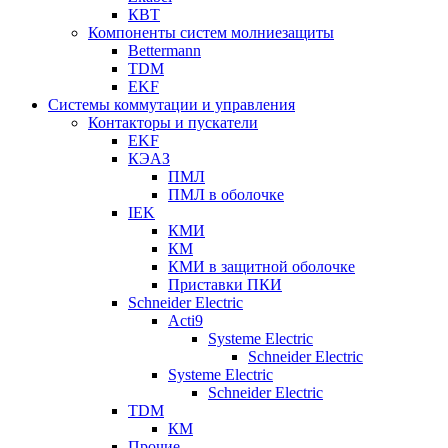
КВТ
Компоненты систем молниезащиты
Bettermann
TDM
EKF
Системы коммутации и управления
Контакторы и пускатели
EKF
КЭАЗ
ПМЛ
ПМЛ в оболочке
IEK
КМИ
КМ
КМИ в защитной оболочке
Приставки ПКИ
Schneider Electric
Acti9
Systeme Electric
Schneider Electric
Systeme Electric
Schneider Electric
TDM
КМ
Прочие