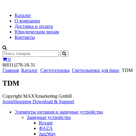
Каталог
О компании
Доставка и оплата
Юридическим лицам
Контакты
0
8(831)278-18-31
Главная
Каталог
Светотехника
Светильники для бани
TDM
TDM
Copyright MAXXmarketing GmbH
JoomShopping Download & Support
Элементы питания и зарядные устройства
Зарядные устройства
Rexant
ФАZА
JazzWay