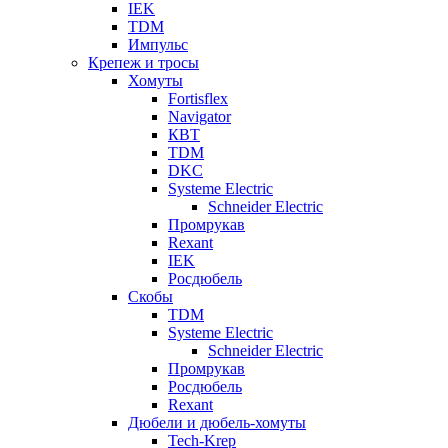
IEK
TDM
Импульс
Крепеж и тросы
Хомуты
Fortisflex
Navigator
КВТ
TDM
DKC
Systeme Electric
Schneider Electric
Промрукав
Rexant
IEK
Росдюбель
Скобы
TDM
Systeme Electric
Schneider Electric
Промрукав
Росдюбель
Rexant
Дюбели и дюбель-хомуты
Tech-Krep