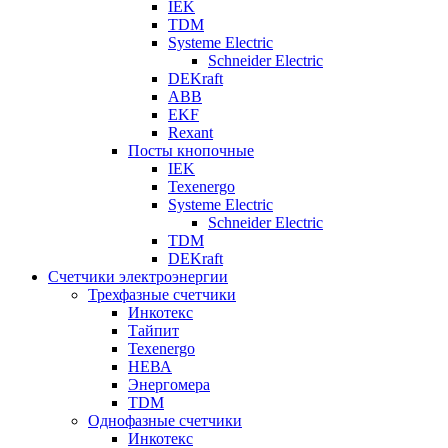
IEK
TDM
Systeme Electric
Schneider Electric
DEKraft
ABB
EKF
Rexant
Посты кнопочные
IEK
Texenergo
Systeme Electric
Schneider Electric
TDM
DEKraft
Счетчики электроэнергии
Трехфазные счетчики
Инкотекс
Тайпит
Texenergo
НЕВА
Энергомера
TDM
Однофазные счетчики
Инкотекс