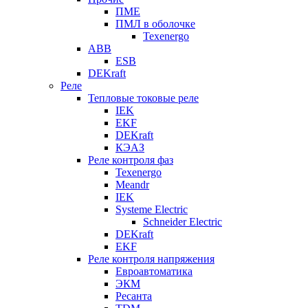
ПМЕ
ПМЛ в оболочке
Texenergo
ABB
ESB
DEKraft
Реле
Тепловые токовые реле
IEK
EKF
DEKraft
КЭАЗ
Реле контроля фаз
Texenergo
Meandr
IEK
Systeme Electric
Schneider Electric
DEKraft
EKF
Реле контроля напряжения
Евроавтоматика
ЭКМ
Ресанта