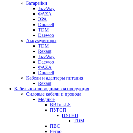
Батарейки
JazzWay
ФАZА
ЭРА
Duracell
TDM
Daewoo
Аккумуляторы
TDM
Rexant
JazzWay
Daewoo
ФАZА
Duracell
Кабели и адаптеры питания
Rexant
Кабельно-проводниковая продукция
Силовые кабели и провода
Медные
ВВГнг-LS
ПУГСП
ПУГНП
TDM
ПВС
Ретро