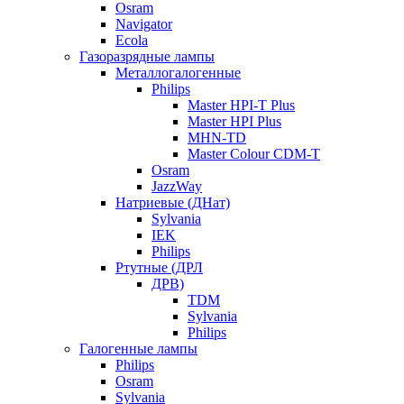
Osram
Navigator
Ecola
Газоразрядные лампы
Металлогалогенные
Philips
Master HPI-T Plus
Master HPI Plus
MHN-TD
Master Colour CDM-T
Osram
JazzWay
Натриевые (ДНат)
Sylvania
IEK
Philips
Ртутные (ДРЛ
ДРВ)
TDM
Sylvania
Philips
Галогенные лампы
Philips
Osram
Sylvania