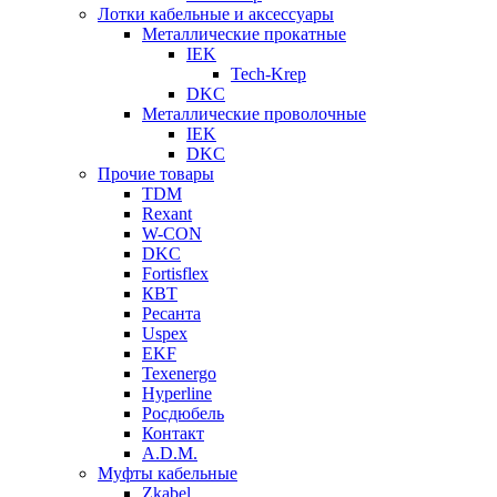
Лотки кабельные и аксессуары
Металлические прокатные
IEK
Tech-Krep
DKC
Металлические проволочные
IEK
DKC
Прочие товары
TDM
Rexant
W-CON
DKC
Fortisflex
КВТ
Ресанта
Uspex
EKF
Texenergo
Hyperline
Росдюбель
Контакт
A.D.M.
Муфты кабельные
Zkabel