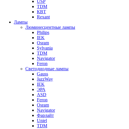
USP
TDM
КВТ
Rexant
Лампы
Люминесцентные лампы
Philips
IEK
Osram
Sylvania
TDM
Navigator
Feron
Светодиодные лампы
Gauss
JazzWay
IEK
ЭРА
ASD
Feron
Osram
Navigator
Фарлайт
Uniel
TDM