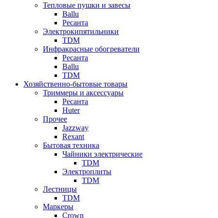
Тепловые пушки и завесы
Ballu
Ресанта
Электрокипятильники
TDM
Инфракрасные обогреватели
Ресанта
Ballu
TDM
Хозяйственно-бытовые товары
Триммеры и аксессуары
Ресанта
Huter
Прочее
Jazzway
Rexant
Бытовая техника
Чайники электрические
TDM
Электроплиты
TDM
Лестницы
TDM
Маркеры
Crown