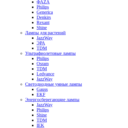
ФАZА
Philips
Generica
Denkirs
Rexant
Shine
Лампы для растений
JazzWay
ЭРА
TDM
Ультрафиолетовые лампы
Philips
Osram
TDM
Ledvance
JazzWay
Светодиодные умные лампы
Gauss
EKF
Энергосберегающие лампы
JazzWay
Philips
Shine
TDM
IEK