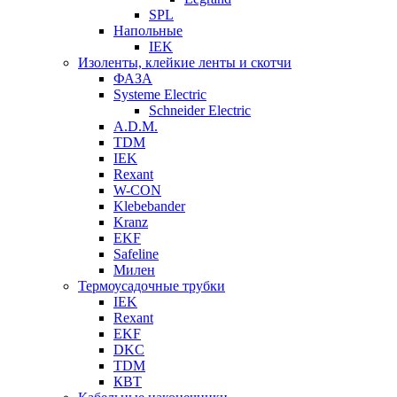
SPL
Напольные
IEK
Изоленты, клейкие ленты и скотчи
ФАЗА
Systeme Electric
Schneider Electric
A.D.M.
TDM
IEK
Rexant
W-CON
Klebebander
Kranz
EKF
Safeline
Милен
Термоусадочные трубки
IEK
Rexant
EKF
DKC
TDM
КВТ