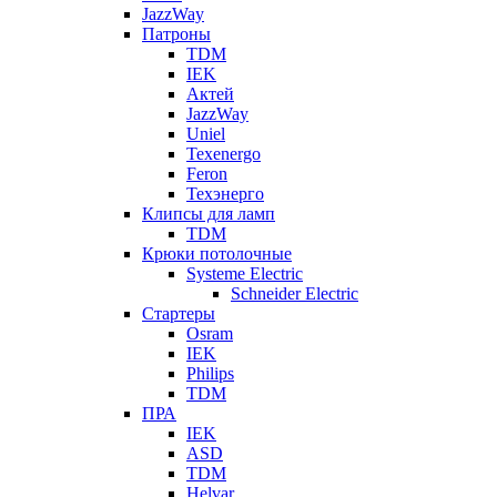
JazzWay
Патроны
TDM
IEK
Актей
JazzWay
Uniel
Texenergo
Feron
Техэнерго
Клипсы для ламп
TDM
Крюки потолочные
Systeme Electric
Schneider Electric
Стартеры
Osram
IEK
Philips
TDM
ПРА
IEK
ASD
TDM
Helvar