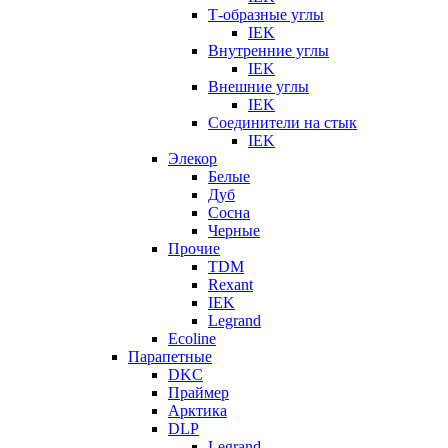
Т-образные углы
IEK
Внутренние углы
IEK
Внешние углы
IEK
Соединители на стык
IEK
Элекор
Белые
Дуб
Сосна
Черные
Прочие
TDM
Rexant
IEK
Legrand
Ecoline
Парапетные
DKC
Праймер
Арктика
DLP
Legrand