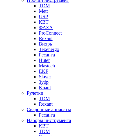
Прочий инструмент
TDM
Mett
USP
КВТ
ФАZА
ProConnect
Rexant
Вихрь
Texenergo
Ресанта
Huter
Mastech
EKF
Stayer
Зубр
Knauf
Рулетки
TDM
Rexant
Сварочные аппараты
Ресанта
Наборы инструмента
КВТ
TDM