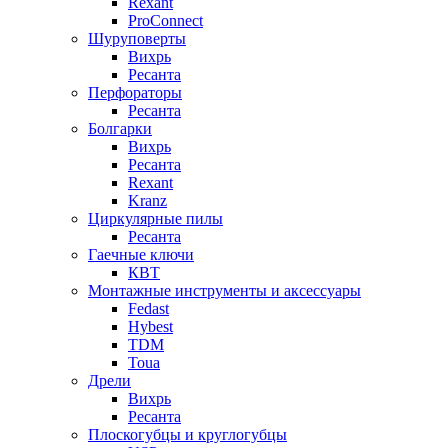
Rexant
ProConnect
Шуруповерты
Вихрь
Ресанта
Перфораторы
Ресанта
Болгарки
Вихрь
Ресанта
Rexant
Kranz
Циркулярные пилы
Ресанта
Гаечные ключи
КВТ
Монтажные инструменты и аксессуары
Fedast
Hybest
TDM
Toua
Дрели
Вихрь
Ресанта
Плоскогубцы и круглогубцы