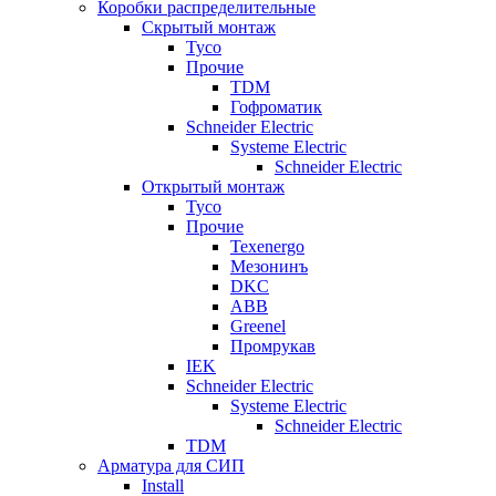
Коробки распределительные
Скрытый монтаж
Tyco
Прочие
TDM
Гофроматик
Schneider Electric
Systeme Electric
Schneider Electric
Открытый монтаж
Tyco
Прочие
Texenergo
Мезонинъ
DKC
ABB
Greenel
Промрукав
IEK
Schneider Electric
Systeme Electric
Schneider Electric
TDM
Арматура для СИП
Install