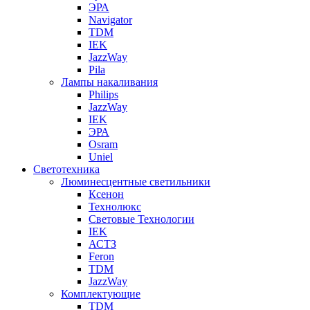
ЭРА
Navigator
TDM
IEK
JazzWay
Pila
Лампы накаливания
Philips
JazzWay
IEK
ЭРА
Osram
Uniel
Светотехника
Люминесцентные светильники
Ксенон
Технолюкс
Световые Технологии
IEK
АСТЗ
Feron
TDM
JazzWay
Комплектующие
TDM