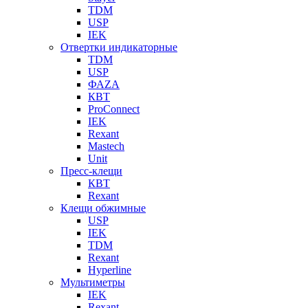
TDM
USP
IEK
Отвертки индикаторные
TDM
USP
ФАZА
КВТ
ProConnect
IEK
Rexant
Mastech
Unit
Пресс-клещи
КВТ
Rexant
Клещи обжимные
USP
IEK
TDM
Rexant
Hyperline
Мультиметры
IEK
Rexant