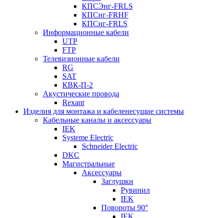
КПСЭнг-FRLS
КПСнг-FRHF
КПСнг-FRLS
Информационные кабели
UTP
FTP
Телевизионные кабели
RG
SAT
КВК-П-2
Акустические провода
Rexant
Изделия для монтажа и кабеленесущие системы
Кабельные каналы и аксессуары
IEK
Systeme Electric
Schneider Electric
DKC
Магистральные
Аксессуары
Заглушки
Рувинил
IEK
Повороты 90°
IEK