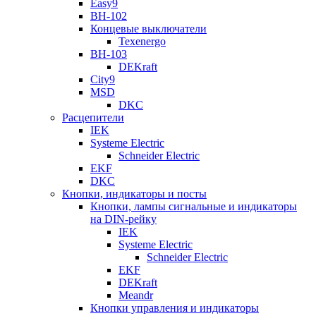
Easy9
ВН-102
Концевые выключатели
Texenergo
ВН-103
DEKraft
City9
MSD
DKC
Расцепители
IEK
Systeme Electric
Schneider Electric
EKF
DKC
Кнопки, индикаторы и посты
Кнопки, лампы сигнальные и индикаторы
на DIN-рейку
IEK
Systeme Electric
Schneider Electric
EKF
DEKraft
Meandr
Кнопки управления и индикаторы