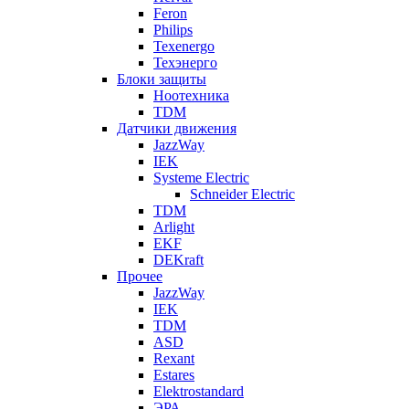
Feron
Philips
Texenergo
Техэнерго
Блоки защиты
Ноотехника
TDM
Датчики движения
JazzWay
IEK
Systeme Electric
Schneider Electric
TDM
Arlight
EKF
DEKraft
Прочее
JazzWay
IEK
TDM
ASD
Rexant
Estares
Elektrostandard
ЭРА