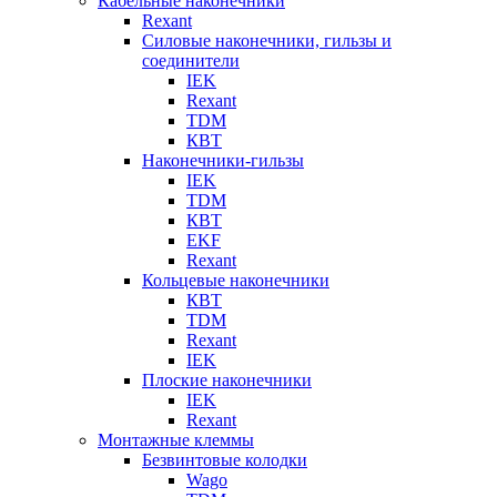
Кабельные наконечники
Rexant
Силовые наконечники, гильзы и
соединители
IEK
Rexant
TDM
КВТ
Наконечники-гильзы
IEK
TDM
КВТ
EKF
Rexant
Кольцевые наконечники
КВТ
TDM
Rexant
IEK
Плоские наконечники
IEK
Rexant
Монтажные клеммы
Безвинтовые колодки
Wago