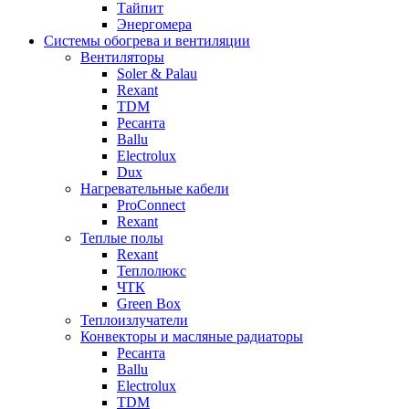
Тайпит
Энергомера
Системы обогрева и вентиляции
Вентиляторы
Soler & Palau
Rexant
TDM
Ресанта
Ballu
Electrolux
Dux
Нагревательные кабели
ProConnect
Rexant
Теплые полы
Rexant
Теплолюкс
ЧТК
Green Box
Теплоизлучатели
Конвекторы и масляные радиаторы
Ресанта
Ballu
Electrolux
TDM