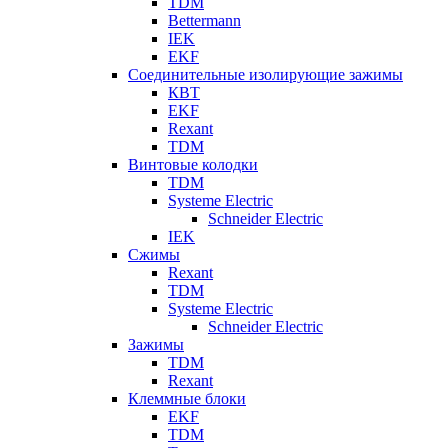
TDM
Bettermann
IEK
EKF
Соединительные изолирующие зажимы
КВТ
EKF
Rexant
TDM
Винтовые колодки
TDM
Systeme Electric
Schneider Electric
IEK
Сжимы
Rexant
TDM
Systeme Electric
Schneider Electric
Зажимы
TDM
Rexant
Клеммные блоки
EKF
TDM