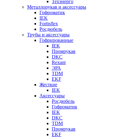
Техэнерго
Металлорукав и аксессуары
Гофроматик
IEK
Fortisflex
Росдюбель
Трубы и аксессуары
Гофрированные
IEK
Промрукав
DKC
Rexant
ЭРА
TDM
EKF
Жесткие
IEK
Аксессуары
Росдюбель
Гофроматик
IEK
DKC
TDM
Промрукав
EKF