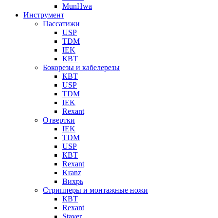
MunHwa
Инструмент
Пассатижи
USP
TDM
IEK
КВТ
Бокорезы и кабелерезы
КВТ
USP
TDM
IEK
Rexant
Отвертки
IEK
TDM
USP
КВТ
Rexant
Kranz
Вихрь
Стрипперы и монтажные ножи
КВТ
Rexant
Stayer