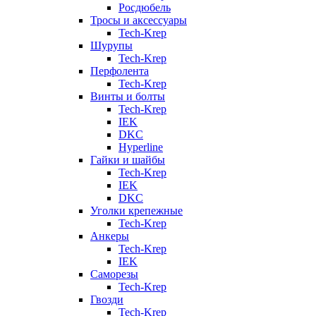
Росдюбель
Тросы и аксессуары
Tech-Krep
Шурупы
Tech-Krep
Перфолента
Tech-Krep
Винты и болты
Tech-Krep
IEK
DKC
Hyperline
Гайки и шайбы
Tech-Krep
IEK
DKC
Уголки крепежные
Tech-Krep
Анкеры
Tech-Krep
IEK
Саморезы
Tech-Krep
Гвозди
Tech-Krep