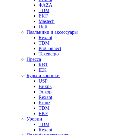
ФАZА
TDM
EKF
Mastech
Unit
Паяльники и аксессуары
Rexant
TDM
ProConnect
Texenergo
Пресса
КВТ
IEK
Буры и коронки
USP
Вихрь
Энкор
Rexant
Kranz
TDM
EKF
Уровни
TDM
Rexant