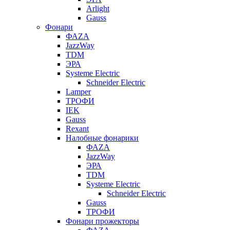
Arlight
Gauss
Фонари
ФАZА
JazzWay
TDM
ЭРА
Systeme Electric
Schneider Electric
Lamper
ТРОФИ
IEK
Gauss
Rexant
Налобные фонарики
ФАZА
JazzWay
ЭРА
TDM
Systeme Electric
Schneider Electric
Gauss
ТРОФИ
Фонари прожекторы