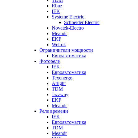
TDM
Rbuz
IEK
Systeme Electric
Schneider Electric
Novatek-Electro
Meandr
EKF
Welrok
Ограничители мощности
Евроавтоматика
Фотореле
IEK
Евроавтоматика
Texenergo
Arlight
TDM
Jazzway
EKF
Meandr
Реле времени
IEK
Евроавтоматика
TDM
Meandr