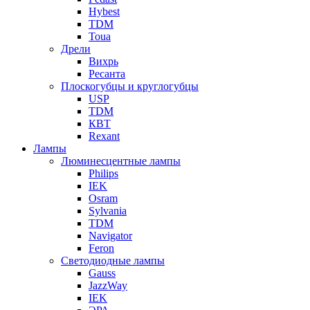
Hybest
TDM
Toua
Дрели
Вихрь
Ресанта
Плоскогубцы и круглогубцы
USP
TDM
КВТ
Rexant
Лампы
Люминесцентные лампы
Philips
IEK
Osram
Sylvania
TDM
Navigator
Feron
Светодиодные лампы
Gauss
JazzWay
IEK