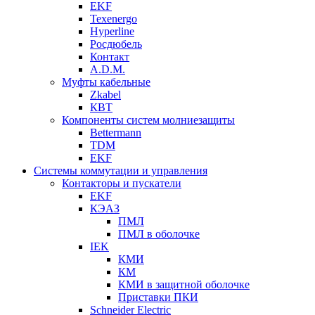
EKF
Texenergo
Hyperline
Росдюбель
Контакт
A.D.M.
Муфты кабельные
Zkabel
КВТ
Компоненты систем молниезащиты
Bettermann
TDM
EKF
Системы коммутации и управления
Контакторы и пускатели
EKF
КЭАЗ
ПМЛ
ПМЛ в оболочке
IEK
КМИ
КМ
КМИ в защитной оболочке
Приставки ПКИ
Schneider Electric