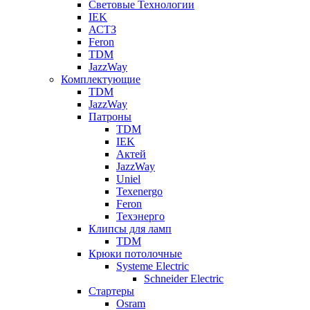
Световые Технологии
IEK
АСТЗ
Feron
TDM
JazzWay
Комплектующие
TDM
JazzWay
Патроны
TDM
IEK
Актей
JazzWay
Uniel
Texenergo
Feron
Техэнерго
Клипсы для ламп
TDM
Крюки потолочные
Systeme Electric
Schneider Electric
Стартеры
Osram