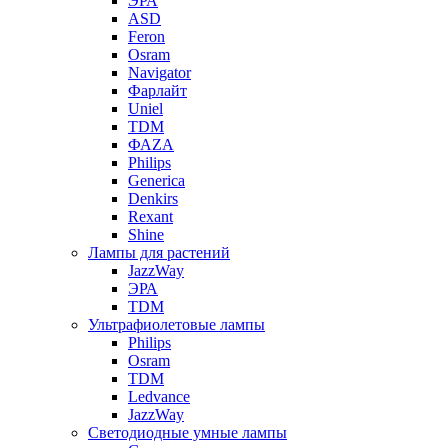
ЭРА
ASD
Feron
Osram
Navigator
Фарлайт
Uniel
TDM
ФАZА
Philips
Generica
Denkirs
Rexant
Shine
Лампы для растений
JazzWay
ЭРА
TDM
Ультрафиолетовые лампы
Philips
Osram
TDM
Ledvance
JazzWay
Светодиодные умные лампы