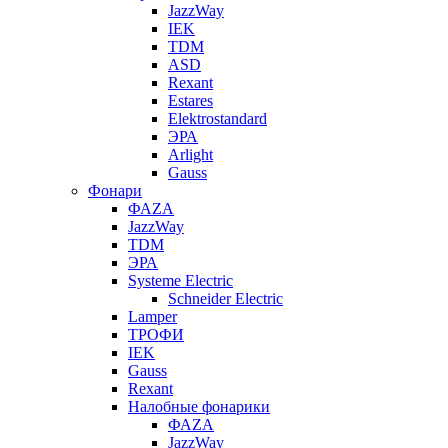
JazzWay
IEK
TDM
ASD
Rexant
Estares
Elektrostandard
ЭРА
Arlight
Gauss
Фонари
ФАZА
JazzWay
TDM
ЭРА
Systeme Electric
Schneider Electric
Lamper
ТРОФИ
IEK
Gauss
Rexant
Налобные фонарики
ФАZА
JazzWay