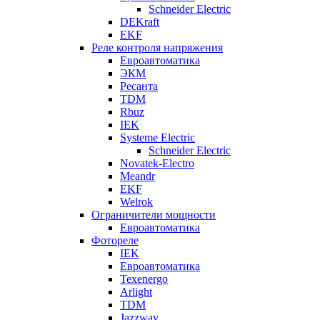
Schneider Electric
DEKraft
EKF
Реле контроля напряжения
Евроавтоматика
ЭКМ
Ресанта
TDM
Rbuz
IEK
Systeme Electric
Schneider Electric
Novatek-Electro
Meandr
EKF
Welrok
Ограничители мощности
Евроавтоматика
Фотореле
IEK
Евроавтоматика
Texenergo
Arlight
TDM
Jazzway