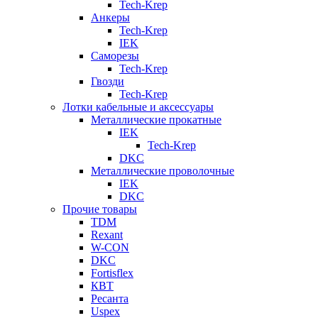
Tech-Krep
Анкеры
Tech-Krep
IEK
Саморезы
Tech-Krep
Гвозди
Tech-Krep
Лотки кабельные и аксессуары
Металлические прокатные
IEK
Tech-Krep
DKC
Металлические проволочные
IEK
DKC
Прочие товары
TDM
Rexant
W-CON
DKC
Fortisflex
КВТ
Ресанта
Uspex