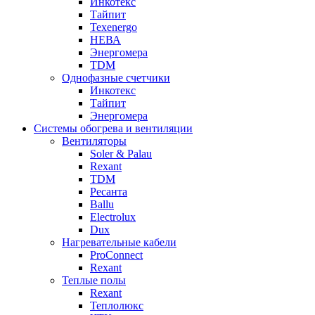
Инкотекс
Тайпит
Texenergo
НЕВА
Энергомера
TDM
Однофазные счетчики
Инкотекс
Тайпит
Энергомера
Системы обогрева и вентиляции
Вентиляторы
Soler & Palau
Rexant
TDM
Ресанта
Ballu
Electrolux
Dux
Нагревательные кабели
ProConnect
Rexant
Теплые полы
Rexant
Теплолюкс