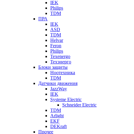
IEK
Philips
TDM
ПРА
IEK
ASD
TDM
Helvar
Feron
Philips
Texenergo
Техэнерго
Блоки защиты
Ноотехника
TDM
Датчики движения
JazzWay
IEK
Systeme Electric
Schneider Electric
TDM
Arlight
EKF
DEKraft
Прочее