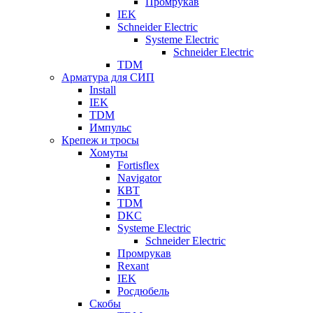
Промрукав
IEK
Schneider Electric
Systeme Electric
Schneider Electric
TDM
Арматура для СИП
Install
IEK
TDM
Импульс
Крепеж и тросы
Хомуты
Fortisflex
Navigator
КВТ
TDM
DKC
Systeme Electric
Schneider Electric
Промрукав
Rexant
IEK
Росдюбель
Скобы