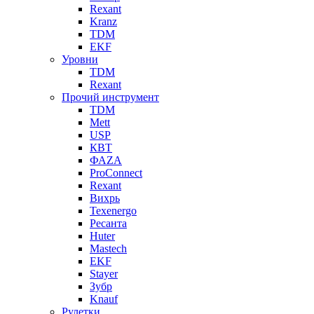
Rexant
Kranz
TDM
EKF
Уровни
TDM
Rexant
Прочий инструмент
TDM
Mett
USP
КВТ
ФАZА
ProConnect
Rexant
Вихрь
Texenergo
Ресанта
Huter
Mastech
EKF
Stayer
Зубр
Knauf
Рулетки