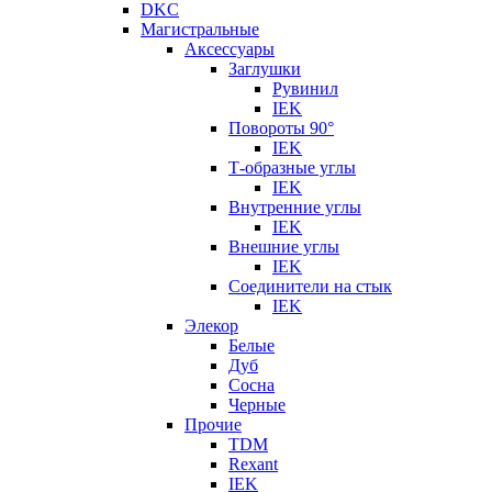
DKC
Магистральные
Аксессуары
Заглушки
Рувинил
IEK
Повороты 90°
IEK
Т-образные углы
IEK
Внутренние углы
IEK
Внешние углы
IEK
Соединители на стык
IEK
Элекор
Белые
Дуб
Сосна
Черные
Прочие
TDM
Rexant
IEK