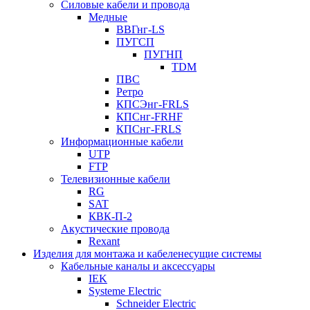
Силовые кабели и провода
Медные
ВВГнг-LS
ПУГСП
ПУГНП
TDM
ПВС
Ретро
КПСЭнг-FRLS
КПСнг-FRHF
КПСнг-FRLS
Информационные кабели
UTP
FTP
Телевизионные кабели
RG
SAT
КВК-П-2
Акустические провода
Rexant
Изделия для монтажа и кабеленесущие системы
Кабельные каналы и аксессуары
IEK
Systeme Electric
Schneider Electric