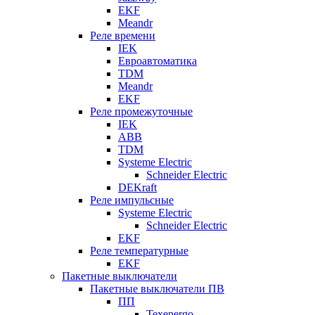
EKF
Meandr
Реле времени
IEK
Евроавтоматика
TDM
Meandr
EKF
Реле промежуточные
IEK
ABB
TDM
Systeme Electric
Schneider Electric
DEKraft
Реле импульсные
Systeme Electric
Schneider Electric
EKF
Реле температурные
EKF
Пакетные выключатели
Пакетные выключатели ПВ
ПП
Texenergo