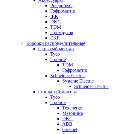
Аксессуары
Росдюбель
Гофроматик
IEK
DKC
TDM
Промрукав
EKF
Коробки распределительные
Скрытый монтаж
Tyco
Прочие
TDM
Гофроматик
Schneider Electric
Systeme Electric
Schneider Electric
Открытый монтаж
Tyco
Прочие
Texenergo
Мезонинъ
DKC
ABB
Greenel