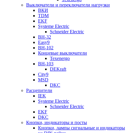
Выключатели и переключатели нагрузки
ВКИ
TDM
EKF
Systeme Electric
Schneider Electric
ВН-32
Easy9
ВН-102
Концевые выключатели
Texenergo
ВН-103
DEKraft
City9
MSD
DKC
Расцепители
IEK
Systeme Electric
Schneider Electric
EKF
DKC
Кнопки, индикаторы и посты
Кнопки, лампы сигнальные и индикаторы