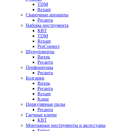
TDM
Rexant
Сварочные аппараты
Ресанта
Наборы инструмента
КВТ
TDM
Rexant
ProConnect
Шуруповерты
Вихрь
Ресанта
Перфораторы
Ресанта
Болгарки
Вихрь
Ресанта
Rexant
Kranz
Циркулярные пилы
Ресанта
Гаечные ключи
КВТ
Монтажные инструменты и аксессуары
Fedast