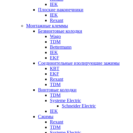
IEK
Плоские наконечники
IEK
Rexant
Монтажные клеммы
Безвинтовые колодки
Wago
TDM
Bettermann
IEK
EKF
Соединительные изолирующие зажимы
КВТ
EKF
Rexant
TDM
Винтовые колодки
TDM
Systeme Electric
Schneider Electric
IEK
Сжимы
Rexant
TDM
Systeme Electric