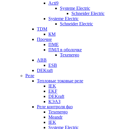
Acti9
Systeme Electric
Schneider Electric
Systeme Electric
Schneider Electric
TDM
КМ
Прочие
ПМЕ
ПМЛ в оболочке
Texenergo
ABB
ESB
DEKraft
Реле
Тепловые токовые реле
IEK
EKF
DEKraft
КЭАЗ
Реле контроля фаз
Texenergo
Meandr
IEK
Systeme Electric