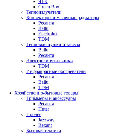
ЧТК
Green Box
Теплоизлучатели
Конвекторы и масляные радиаторы
Ресанта
Ballu
Electrolux
TDM
Тепловые пушки и завесы
Ballu
Ресанта
Электрокипятильники
TDM
Инфракрасные обогреватели
Ресанта
Ballu
TDM
Хозяйственно-бытовые товары
Триммеры и аксессуары
Ресанта
Huter
Прочее
Jazzway
Rexant
Бытовая техника