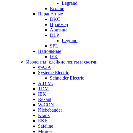
Legrand
Ecoline
Парапетные
DKC
Праймер
Арктика
DLP
Legrand
SPL
Напольные
IEK
Изоленты, клейкие ленты и скотчи
ФАЗА
Systeme Electric
Schneider Electric
A.D.M.
TDM
IEK
Rexant
W-CON
Klebebander
Kranz
EKF
Safeline
Милен