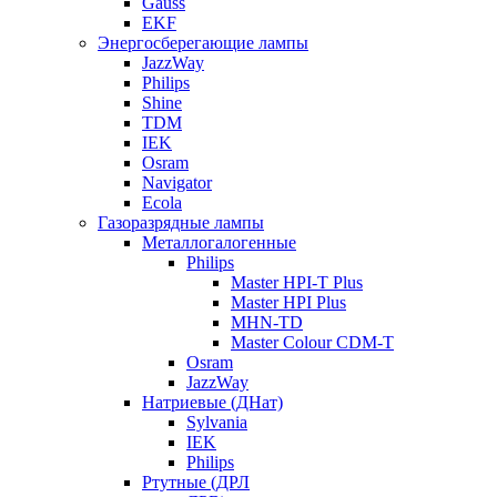
Gauss
EKF
Энергосберегающие лампы
JazzWay
Philips
Shine
TDM
IEK
Osram
Navigator
Ecola
Газоразрядные лампы
Металлогалогенные
Philips
Master HPI-T Plus
Master HPI Plus
MHN-TD
Master Colour CDM-T
Osram
JazzWay
Натриевые (ДНат)
Sylvania
IEK
Philips
Ртутные (ДРЛ