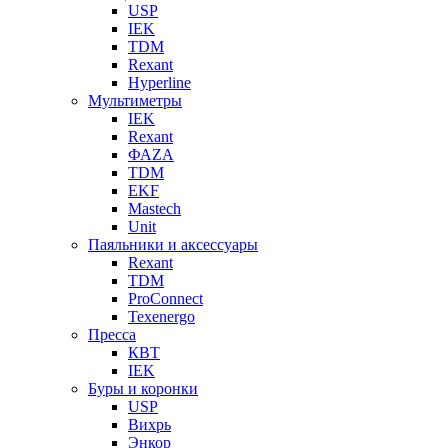
USP
IEK
TDM
Rexant
Hyperline
Мультиметры
IEK
Rexant
ФАZА
TDM
EKF
Mastech
Unit
Паяльники и аксессуары
Rexant
TDM
ProConnect
Texenergo
Пресса
КВТ
IEK
Буры и коронки
USP
Вихрь
Энкор