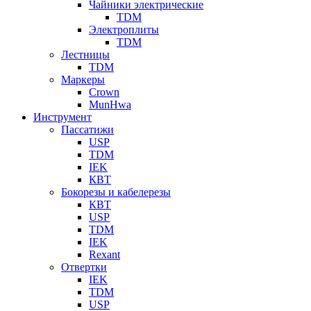
Чайники электрические
TDM
Электроплиты
TDM
Лестницы
TDM
Маркеры
Crown
MunHwa
Инструмент
Пассатижи
USP
TDM
IEK
КВТ
Бокорезы и кабелерезы
КВТ
USP
TDM
IEK
Rexant
Отвертки
IEK
TDM
USP