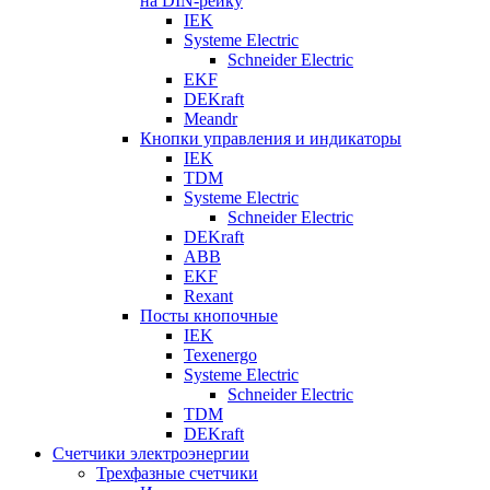
на DIN-рейку
IEK
Systeme Electric
Schneider Electric
EKF
DEKraft
Meandr
Кнопки управления и индикаторы
IEK
TDM
Systeme Electric
Schneider Electric
DEKraft
ABB
EKF
Rexant
Посты кнопочные
IEK
Texenergo
Systeme Electric
Schneider Electric
TDM
DEKraft
Счетчики электроэнергии
Трехфазные счетчики