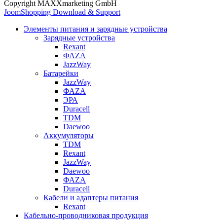
Copyright MAXXmarketing GmbH
JoomShopping Download & Support
Элементы питания и зарядные устройства
Зарядные устройства
Rexant
ФАZА
JazzWay
Батарейки
JazzWay
ФАZА
ЭРА
Duracell
TDM
Daewoo
Аккумуляторы
TDM
Rexant
JazzWay
Daewoo
ФАZА
Duracell
Кабели и адаптеры питания
Rexant
Кабельно-проводниковая продукция