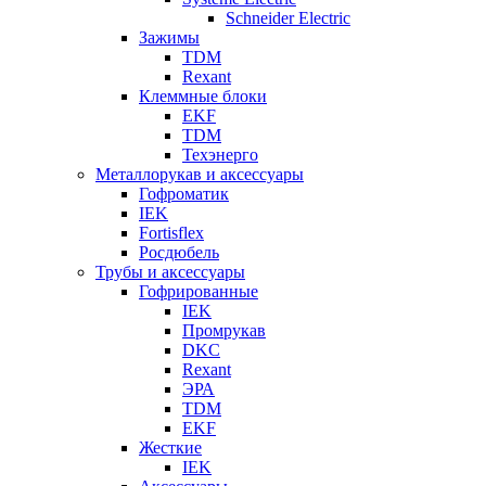
Schneider Electric
Зажимы
TDM
Rexant
Клеммные блоки
EKF
TDM
Техэнерго
Металлорукав и аксессуары
Гофроматик
IEK
Fortisflex
Росдюбель
Трубы и аксессуары
Гофрированные
IEK
Промрукав
DKC
Rexant
ЭРА
TDM
EKF
Жесткие
IEK