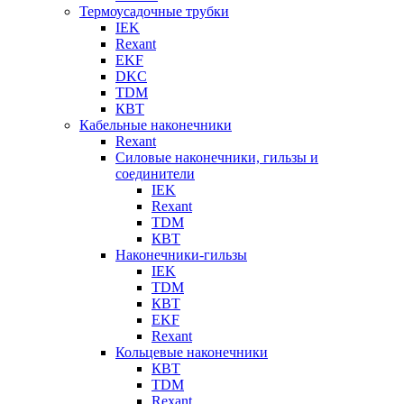
Термоусадочные трубки
IEK
Rexant
EKF
DKC
TDM
КВТ
Кабельные наконечники
Rexant
Силовые наконечники, гильзы и
соединители
IEK
Rexant
TDM
КВТ
Наконечники-гильзы
IEK
TDM
КВТ
EKF
Rexant
Кольцевые наконечники
КВТ
TDM
Rexant