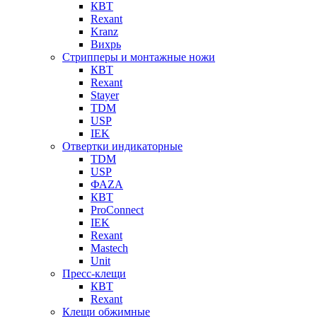
КВТ
Rexant
Kranz
Вихрь
Стрипперы и монтажные ножи
КВТ
Rexant
Stayer
TDM
USP
IEK
Отвертки индикаторные
TDM
USP
ФАZА
КВТ
ProConnect
IEK
Rexant
Mastech
Unit
Пресс-клещи
КВТ
Rexant
Клещи обжимные