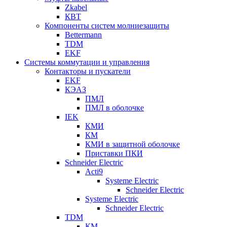
Zkabel
КВТ
Компоненты систем молниезащиты
Bettermann
TDM
EKF
Системы коммутации и управления
Контакторы и пускатели
EKF
КЭАЗ
ПМЛ
ПМЛ в оболочке
IEK
КМИ
КМ
КМИ в защитной оболочке
Приставки ПКИ
Schneider Electric
Acti9
Systeme Electric
Schneider Electric
Systeme Electric
Schneider Electric
TDM
КМ