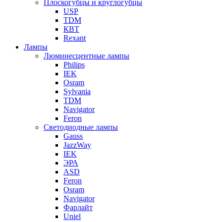
Плоскогубцы и круглогубцы
USP
TDM
КВТ
Rexant
Лампы
Люминесцентные лампы
Philips
IEK
Osram
Sylvania
TDM
Navigator
Feron
Светодиодные лампы
Gauss
JazzWay
IEK
ЭРА
ASD
Feron
Osram
Navigator
Фарлайт
Uniel