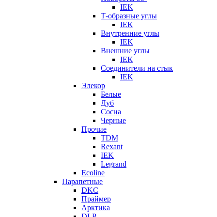
IEK
Т-образные углы
IEK
Внутренние углы
IEK
Внешние углы
IEK
Соединители на стык
IEK
Элекор
Белые
Дуб
Сосна
Черные
Прочие
TDM
Rexant
IEK
Legrand
Ecoline
Парапетные
DKC
Праймер
Арктика
DLP