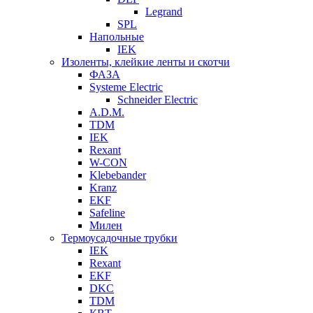
Legrand
SPL
Напольные
IEK
Изоленты, клейкие ленты и скотчи
ФАЗА
Systeme Electric
Schneider Electric
A.D.M.
TDM
IEK
Rexant
W-CON
Klebebander
Kranz
EKF
Safeline
Милен
Термоусадочные трубки
IEK
Rexant
EKF
DKC
TDM