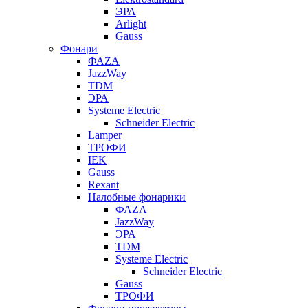
ЭРА
Arlight
Gauss
Фонари
ФАZА
JazzWay
TDM
ЭРА
Systeme Electric
Schneider Electric
Lamper
ТРОФИ
IEK
Gauss
Rexant
Налобные фонарики
ФАZА
JazzWay
ЭРА
TDM
Systeme Electric
Schneider Electric
Gauss
ТРОФИ