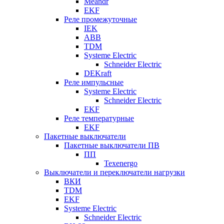
Meandr
EKF
Реле промежуточные
IEK
ABB
TDM
Systeme Electric
Schneider Electric
DEKraft
Реле импульсные
Systeme Electric
Schneider Electric
EKF
Реле температурные
EKF
Пакетные выключатели
Пакетные выключатели ПВ
ПП
Texenergo
Выключатели и переключатели нагрузки
ВКИ
TDM
EKF
Systeme Electric
Schneider Electric