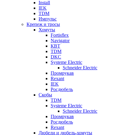
Install
IEK
TDM
Импульс
Крепеж и тросы
Хомуты
Fortisflex
Navigator
КВТ
TDM
DKC
Systeme Electric
Schneider Electric
Промрукав
Rexant
IEK
Росдюбель
Скобы
TDM
Systeme Electric
Schneider Electric
Промрукав
Росдюбель
Rexant
Дюбели и дюбель-хомуты