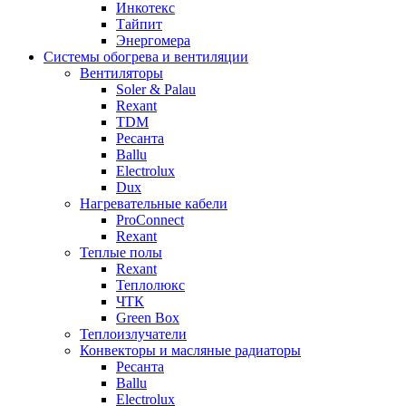
Инкотекс
Тайпит
Энергомера
Системы обогрева и вентиляции
Вентиляторы
Soler & Palau
Rexant
TDM
Ресанта
Ballu
Electrolux
Dux
Нагревательные кабели
ProConnect
Rexant
Теплые полы
Rexant
Теплолюкс
ЧТК
Green Box
Теплоизлучатели
Конвекторы и масляные радиаторы
Ресанта
Ballu
Electrolux