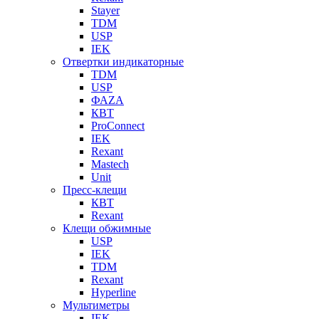
Stayer
TDM
USP
IEK
Отвертки индикаторные
TDM
USP
ФАZА
КВТ
ProConnect
IEK
Rexant
Mastech
Unit
Пресс-клещи
КВТ
Rexant
Клещи обжимные
USP
IEK
TDM
Rexant
Hyperline
Мультиметры
IEK