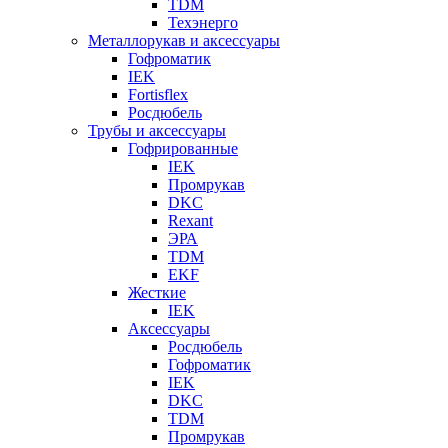
TDM
Техэнерго
Металлорукав и аксессуары
Гофроматик
IEK
Fortisflex
Росдюбель
Трубы и аксессуары
Гофрированные
IEK
Промрукав
DKC
Rexant
ЭРА
TDM
EKF
Жесткие
IEK
Аксессуары
Росдюбель
Гофроматик
IEK
DKC
TDM
Промрукав