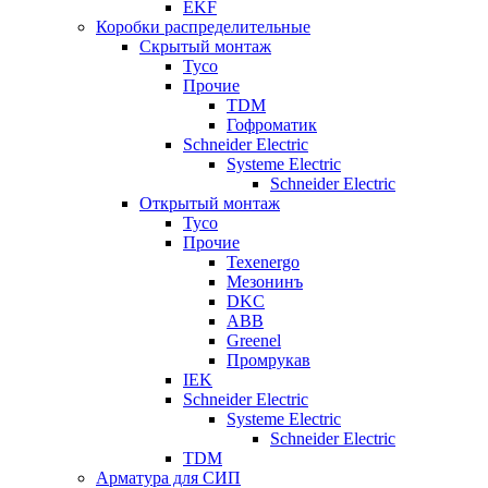
EKF
Коробки распределительные
Скрытый монтаж
Tyco
Прочие
TDM
Гофроматик
Schneider Electric
Systeme Electric
Schneider Electric
Открытый монтаж
Tyco
Прочие
Texenergo
Мезонинъ
DKC
ABB
Greenel
Промрукав
IEK
Schneider Electric
Systeme Electric
Schneider Electric
TDM
Арматура для СИП