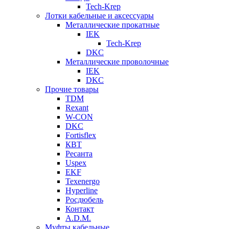
Tech-Krep
Лотки кабельные и аксессуары
Металлические прокатные
IEK
Tech-Krep
DKC
Металлические проволочные
IEK
DKC
Прочие товары
TDM
Rexant
W-CON
DKC
Fortisflex
КВТ
Ресанта
Uspex
EKF
Texenergo
Hyperline
Росдюбель
Контакт
A.D.M.
Муфты кабельные