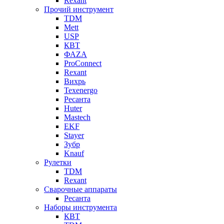
Rexant
Прочий инструмент
TDM
Mett
USP
КВТ
ФАZА
ProConnect
Rexant
Вихрь
Texenergo
Ресанта
Huter
Mastech
EKF
Stayer
Зубр
Knauf
Рулетки
TDM
Rexant
Сварочные аппараты
Ресанта
Наборы инструмента
КВТ