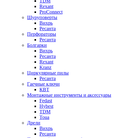
TDM
Rexant
ProConnect
Шуруповерты
Вихрь
Ресанта
Перфораторы
Ресанта
Болгарки
Вихрь
Ресанта
Rexant
Kranz
Циркулярные пилы
Ресанта
Гаечные ключи
КВТ
Монтажные инструменты и аксессуары
Fedast
Hybest
TDM
Toua
Дрели
Вихрь
Ресанта