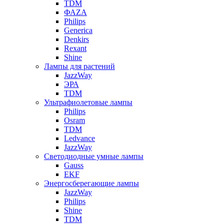
TDM
ФАZА
Philips
Generica
Denkirs
Rexant
Shine
Лампы для растений
JazzWay
ЭРА
TDM
Ультрафиолетовые лампы
Philips
Osram
TDM
Ledvance
JazzWay
Светодиодные умные лампы
Gauss
EKF
Энергосберегающие лампы
JazzWay
Philips
Shine
TDM