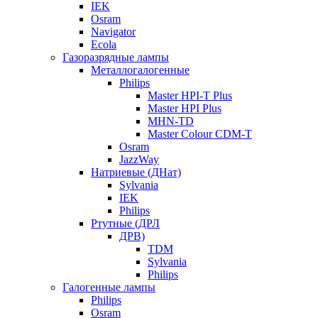
IEK
Osram
Navigator
Ecola
Газоразрядные лампы
Металлогалогенные
Philips
Master HPI-T Plus
Master HPI Plus
MHN-TD
Master Colour CDM-T
Osram
JazzWay
Натриевые (ДНат)
Sylvania
IEK
Philips
Ртутные (ДРЛ
ДРВ)
TDM
Sylvania
Philips
Галогенные лампы
Philips
Osram