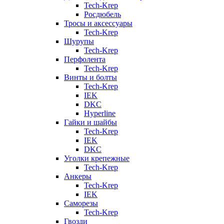
Tech-Krep
Росдюбель
Тросы и аксессуары
Tech-Krep
Шурупы
Tech-Krep
Перфолента
Tech-Krep
Винты и болты
Tech-Krep
IEK
DKC
Hyperline
Гайки и шайбы
Tech-Krep
IEK
DKC
Уголки крепежные
Tech-Krep
Анкеры
Tech-Krep
IEK
Саморезы
Tech-Krep
Гвозди