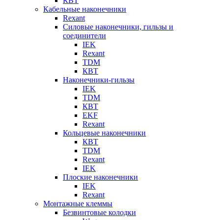
КВТ
Кабельные наконечники
Rexant
Силовые наконечники, гильзы и
соединители
IEK
Rexant
TDM
КВТ
Наконечники-гильзы
IEK
TDM
КВТ
EKF
Rexant
Кольцевые наконечники
КВТ
TDM
Rexant
IEK
Плоские наконечники
IEK
Rexant
Монтажные клеммы
Безвинтовые колодки