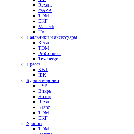
Rexant
ФАZА
TDM
EKF
Mastech
Unit
Паяльники и аксессуары
Rexant
TDM
ProConnect
Texenergo
Пресса
КВТ
IEK
Буры и коронки
USP
Вихрь
Энкор
Rexant
Kranz
TDM
EKF
Уровни
TDM