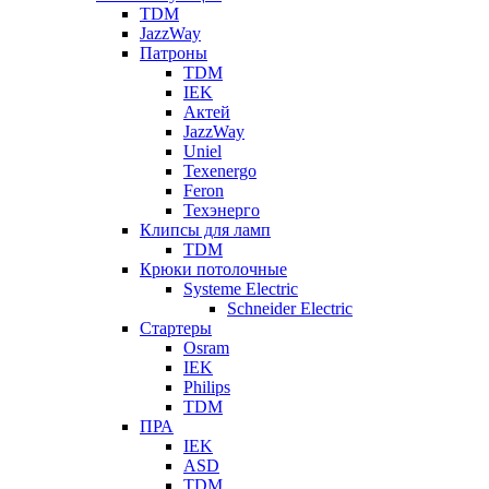
TDM
JazzWay
Патроны
TDM
IEK
Актей
JazzWay
Uniel
Texenergo
Feron
Техэнерго
Клипсы для ламп
TDM
Крюки потолочные
Systeme Electric
Schneider Electric
Стартеры
Osram
IEK
Philips
TDM
ПРА
IEK
ASD
TDM