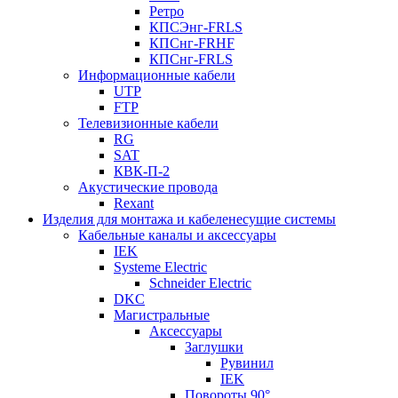
Ретро
КПСЭнг-FRLS
КПСнг-FRHF
КПСнг-FRLS
Информационные кабели
UTP
FTP
Телевизионные кабели
RG
SAT
КВК-П-2
Акустические провода
Rexant
Изделия для монтажа и кабеленесущие системы
Кабельные каналы и аксессуары
IEK
Systeme Electric
Schneider Electric
DKC
Магистральные
Аксессуары
Заглушки
Рувинил
IEK
Повороты 90°