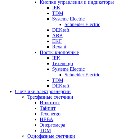
Кнопки управления и индикаторы
IEK
TDM
Systeme Electric
Schneider Electric
DEKraft
ABB
EKF
Rexant
Посты кнопочные
IEK
Texenergo
Systeme Electric
Schneider Electric
TDM
DEKraft
Счетчики электроэнергии
Трехфазные счетчики
Инкотекс
Тайпит
Texenergo
НЕВА
Энергомера
TDM
Однофазные счетчики