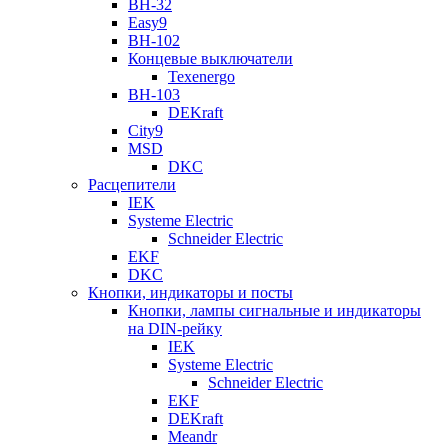
ВН-32
Easy9
ВН-102
Концевые выключатели
Texenergo
ВН-103
DEKraft
City9
MSD
DKC
Расцепители
IEK
Systeme Electric
Schneider Electric
EKF
DKC
Кнопки, индикаторы и посты
Кнопки, лампы сигнальные и индикаторы
на DIN-рейку
IEK
Systeme Electric
Schneider Electric
EKF
DEKraft
Meandr