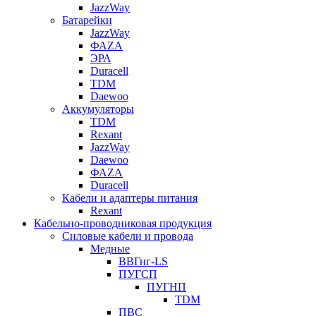
JazzWay
Батарейки
JazzWay
ФАZА
ЭРА
Duracell
TDM
Daewoo
Аккумуляторы
TDM
Rexant
JazzWay
Daewoo
ФАZА
Duracell
Кабели и адаптеры питания
Rexant
Кабельно-проводниковая продукция
Силовые кабели и провода
Медные
ВВГнг-LS
ПУГСП
ПУГНП
TDM
ПВС