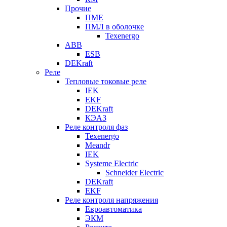
Прочие
ПМЕ
ПМЛ в оболочке
Texenergo
ABB
ESB
DEKraft
Реле
Тепловые токовые реле
IEK
EKF
DEKraft
КЭАЗ
Реле контроля фаз
Texenergo
Meandr
IEK
Systeme Electric
Schneider Electric
DEKraft
EKF
Реле контроля напряжения
Евроавтоматика
ЭКМ