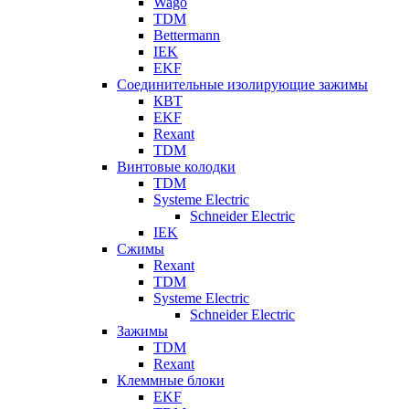
Wago
TDM
Bettermann
IEK
EKF
Соединительные изолирующие зажимы
КВТ
EKF
Rexant
TDM
Винтовые колодки
TDM
Systeme Electric
Schneider Electric
IEK
Сжимы
Rexant
TDM
Systeme Electric
Schneider Electric
Зажимы
TDM
Rexant
Клеммные блоки
EKF