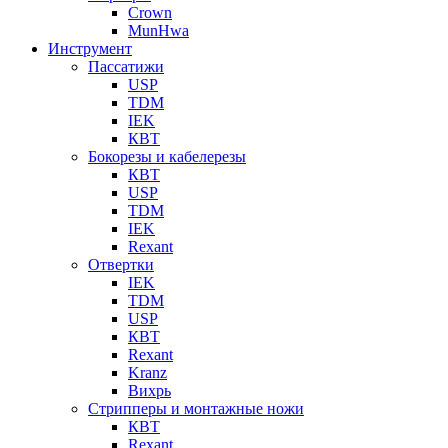
Crown
MunHwa
Инструмент
Пассатижи
USP
TDM
IEK
КВТ
Бокорезы и кабелерезы
КВТ
USP
TDM
IEK
Rexant
Отвертки
IEK
TDM
USP
КВТ
Rexant
Kranz
Вихрь
Стрипперы и монтажные ножи
КВТ
Rexant