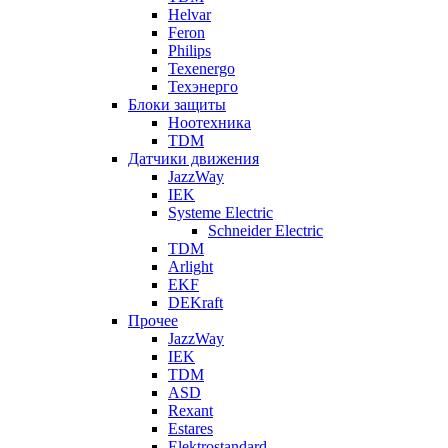
Helvar
Feron
Philips
Texenergo
Техэнерго
Блоки защиты
Ноотехника
TDM
Датчики движения
JazzWay
IEK
Systeme Electric
Schneider Electric
TDM
Arlight
EKF
DEKraft
Прочее
JazzWay
IEK
TDM
ASD
Rexant
Estares
Elektrostandard