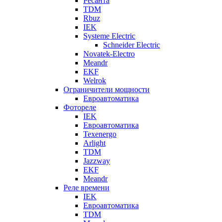
Ресанта
TDM
Rbuz
IEK
Systeme Electric
Schneider Electric
Novatek-Electro
Meandr
EKF
Welrok
Ограничители мощности
Евроавтоматика
Фотореле
IEK
Евроавтоматика
Texenergo
Arlight
TDM
Jazzway
EKF
Meandr
Реле времени
IEK
Евроавтоматика
TDM