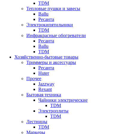
TDM
Тепловые пушки и завесы
Ballu
Ресанта
Электрокипятильники
TDM
Инфракрасные обогреватели
Ресанта
Ballu
TDM
Хозяйственно-бытовые товары
Триммеры и аксессуары
Ресанта
Huter
Прочее
Jazzway
Rexant
Бытовая техника
Чайники электрические
TDM
Электроплиты
TDM
Лестницы
TDM
Маркеры