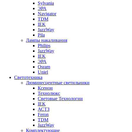
Sylvania
ЭРА
Navigator
TDM
IEK
JazzWay
Pila
Лампы накаливания
Philips
JazzWay
IEK
ЭРА
Osram
Uniel
Светотехника
Люминесцентные светильники
Ксенон
Технолюкс
Световые Технологии
IEK
АСТЗ
Feron
TDM
JazzWay
Комплектующие